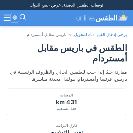
توقعات الطقس الدقيقة
.
عرض جميع الدول
.
☰
الطقس.
online
🌐
يرجى إدخال القيم أدناه للتحويل
>
باريس مقابل أمستردام
الطقس في باريس مقابل
أمستردام
مقارنة جنبًا إلى جنب للطقس الحالي والظروف الرئيسية في
باريس، فرنسا وأمستردام، هولندا. محدثة مباشرة.
المسافة
431 km
خط مستقيم
فارق التوقيت
نفس التوقيت