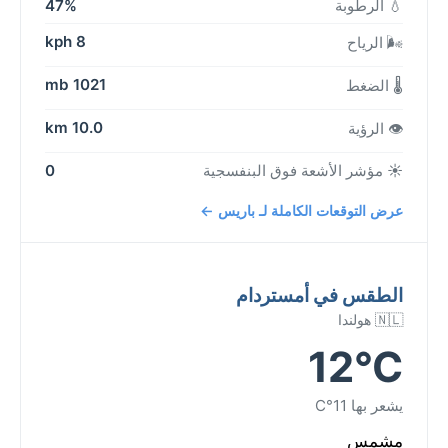
💧 الرطوبة
47%
8 kph
🌬️ الرياح
1021 mb
🌡️ الضغط
10.0 km
👁️ الرؤية
☀️ مؤشر الأشعة فوق البنفسجية
0
عرض التوقعات الكاملة لـ باريس ←
الطقس في أمستردام
🇳🇱 هولندا
12°C
يشعر بها 11°C
مشمس