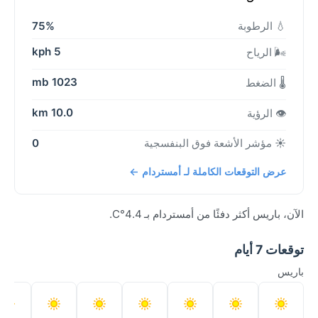
💧 الرطوبة
75%
5 kph
🌬️ الرياح
1023 mb
🌡️ الضغط
10.0 km
👁️ الرؤية
☀️ مؤشر الأشعة فوق البنفسجية
0
عرض التوقعات الكاملة لـ أمستردام ←
الآن، باريس أكثر دفئًا من أمستردام بـ 4.4°C.
توقعات 7 أيام
باريس