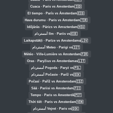
🇮🇩
Cuaca · Paris vs Amsterdam
🇪🇸
El tiempo · París vs Ámsterdam
🇹🇷
Hava durumu · Paris vs Amsterdam
🇭🇺
Időjárás · Párizs vs Amszterdam
🇪🇪
Ilm · Pariis vs أمستردام
🇱🇻
Laikapstākļi · Parīze vs Amsterdama
🇮🇹
Meteo · Parigi vs أمستردام
🇫🇷
Météo · Ville-Lumière vs Amsterdam
🇱🇹
Oras · Paryžius vs Amsterdamas
🇵🇱
Pogoda · Paryż vs أمستردام
🇸🇰
Počasie · Paríž vs أمستردام
🇨🇿
Počasí · Paříž vs Amsterodam
🇫🇮
Sää · Pariisi vs Amsterdam
🇵🇹
Tempo · Paris vs Amesterdã
🇻🇳
Thời tiết · Paris vs Amsterdam
🇩🇰
Vejret · Paris vs أمستردام