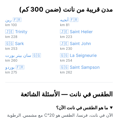
مدن قريبة من نانت (ضمن 300 كم)
🇫🇷 أنجيه
🇫🇷 رين
100 km
81 km
🇯🇪 Trinity
🇯🇪 Saint Helier
228 km
223 km
🇬🇬 Sark
🇯🇪 Saint John
253 km
230 km
🇬🇬 La Seigneurie
🇬🇬 سان بيتر بورت
260 km
254 km
🇬🇬 Saint Sampson
🇫🇷 بوردو
275 km
262 km
الطقس في نانت — الأسئلة الشائعة
ما هو الطقس في نانت الآن؟
الآن في نانت، فرنسا، الطقس هو 20°C مع مشمس. الرطوبة