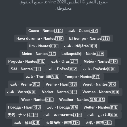
حقوق النشر © الطقس.online 2026. جميع الحقوق
محفوظة.
🇮🇩
🇲🇾
Cuaca · نانت
Cuaca · Nantes
🇹🇷
🇪🇸
Hava durumu · Nantes
El tiempo · Nantes
🇪🇪
🇭🇺
Időjárás · نانت
Ilm · Nantes
🇮🇹
🇱🇻
Meteo · Nantes
Laikapstākļi · Nante
🇵🇱
🇱🇹
🇫🇷
Météo · Nantes
Oras · نانت
Pogoda · Nantes
🇫🇮
🇨🇿
🇸🇰
Počasie · نانت
Počasí · نانت
Sää · Nantes
🇻🇳
🇵🇹
Tempo · Nantes
Thời tiết · نانت
🇸🇮
🇷🇸
🇩🇰
Vejret · Nantes
Vreme · Нант
Vreme · نانت
🇳🇴
🇸🇪
🇷🇴
Vremea · Nantes
Vädret · Nantes
Været · نانت
🇳🇱
🇬🇧🇺🇸
Weer · Nantes
Weather · Nantes
🇷🇺
🇺🇦
🇩🇪
Wetter · Nantes
Погода · نانت
Погода · Нант
🇯🇵
🇹🇭
🇸🇦
الطقس · نانت
สภาพอากาศ · نانت
天気 · ナント
🇰🇷
🇹🇼
🇭🇰
天氣 · 南特
天氣預報 · 南特
날씨 · نانت