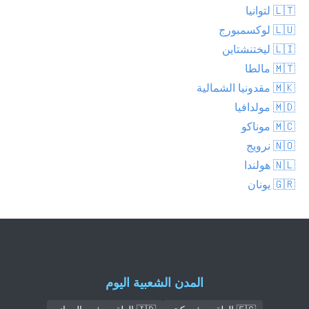
🇱🇹 لتوانيا
🇱🇺 لوكسمبورج
🇱🇮 ليختنشتاين
🇲🇹 مالطا
🇲🇰 مقدونيا الشمالية
🇲🇩 مولدافيا
🇲🇨 موناكو
🇳🇴 نرويج
🇳🇱 هولندا
🇬🇷 يونان
المدن الشعبية اليوم