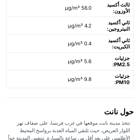
ثالث أكسيد
56.0 µg/m³
الأوزون:
ثاني أكسيد
4.2 µg/m³
النيتروجين:
ثاني أكسيد
0.4 µg/m³
الكبريت:
جزئيات
5.6 µg/m³
PM2.5:
جزئيات
9.8 µg/m³
PM10:
حول نانت
تتخذ مدينة نانت موقعها في غرب فرنسا، على ضفاف نهر
اللوار العريض، حيث تلتقي المياه العذبة برواسخ المحيط
الأطلسي على بعد أقل من ساعة بالسيارة. تتنفس المدينة جواً