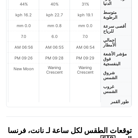
الدنيا
44%
40%
31%
متوسط
ph
16.2 kph
22.7 kph
19.1 kph
الرطوبة
0.0 mm
0.8 mm
0.0 mm
أقصى سرعة
للرياح
7.0
6.0
7.0
إجمالي
الأمطار
AM
06:56 AM
06:55 AM
06:54 AM
مؤشر الأشعة
PM
09:26 PM
09:28 PM
09:29 PM
فوق
البنفسجية
Waning
Waning
on
New Moon
Crescent
Crescent
شروق
الشمس
غروب
الشمس
طور القمر
توقعات الطقس لكل ساعة لـ نانت، فرنسا