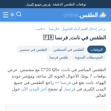
توقعات الطقس الدقيقة
.
عرض جميع الدول
.
☰
الطقس.
online
🌐
يرجى إدخال القيم أدناه للتحويل
>
فرنسا
>
نانت
الطقس في نانت, فرنسا 🇫🇷
التوقعات
الطقس في أغسطس
الطقس في سبتمبر
المتوسطات السنوية
طقس فرنسا
الطقس المباشر في نانت، حاليًا 20°C مع مشمس. عرض
توقعات 7 يومًا، الأحوال الجوية كل ساعة، ومؤشر جودة
الهواء. نانت تقع في
فرنسا
— راجع الطقس في جميع
المدن الكبرى في
فرنسا
, أو تصفح
أحر المدن الآن
حول
العالم.