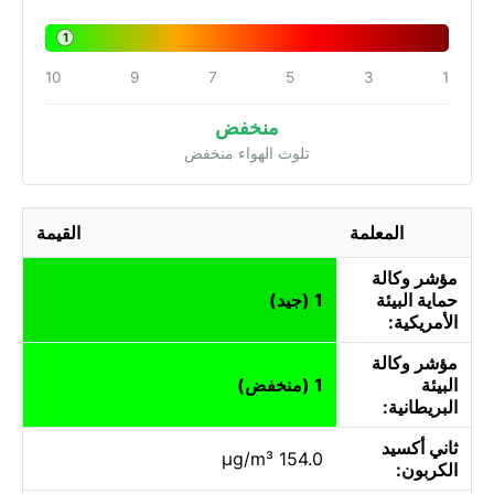
1
10
9
7
5
3
1
منخفض
تلوث الهواء منخفض
المعلمة
القيمة
مؤشر وكالة
حماية البيئة
1 (جيد)
الأمريكية:
مؤشر وكالة
البيئة
1 (منخفض)
البريطانية:
ثاني أكسيد
154.0 µg/m³
الكربون: