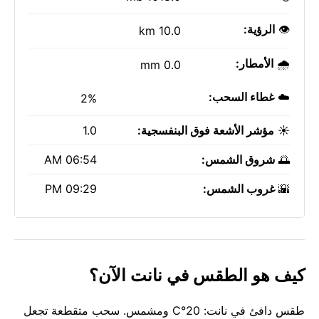
👁️
الرؤية:
10.0 km
🌧️
الأمطار:
0.0 mm
☁️
غطاء السحب:
2%
☀️
مؤشر الأشعة فوق البنفسجية:
1.0
🌅
شروق الشمس:
06:54 AM
🌇
غروب الشمس:
09:29 PM
كيف هو الطقس في نانت الآن؟
طقس دافئ في نانت: 20°C ومشمس. سحب متقطعة تجعل