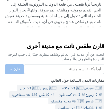
تاريخياً ثرياً بقصته، من قلعة الدوقات البروتونية العتيقة إلى
الحي القديم بومونيه ومتاهاته المرصوفة، وانتهاءً بجزر اللوار
الخضراء التي تتحول إلى مساحات فنية ومعمارية حديثة. تعيش
نانت بنبض ثقافي هادئ وحيوي في آن، حيث الأسواق النابضة
كسوق تالنساك، والمقاهي المطلة على الميناء القديم،
والمساحات المفتوحة كحديقة النباتات، كلها تضفي طابعاً بحرياً
هادئاً يمتزج بروح المنطقة البروتونية المتأصلة.
قارن طقس نانت مع مدينة أخرى
مناخ نانت يصنف ضمن المناخ المحيطي (Cfb)، وهو معتدل
ورطب على مدار العام. الصيف لطيف ودافئ دون قيظ،
ابحث عن أي مدينة في العالم وشاهد مقارنة جنبًا إلى جنب لدرجة
الحرارة والظروف والتوقعات.
بمتوسط حرارة لا يتجاوز 25 درجة مئوية، مع نسمات باردة من
الأطلسي تخفف من وطأة الشمس. الشتاء بارد رطب بدرجة
قارن →
معقولة، إذ نادراً ما تهبط الحرارة تحت الصفر، لكن الأمطار
تهطل بانتظام طوال الشهور. الرطوبة مرتفعة دائماً، لذا يُنصح
مقارنات المدن الشائعة حول العالم:
بحزم ملابس متعددة الطبقات: سترة خفيفة مقاومة للماء في
🇦🇺 سيدني vs 🇳🇿 أوكلاند
🇨🇭 زيورخ vs 🇨🇳 بكين
الصيف، ومعطف شتوي ومظلة قوية في الشتاء. الأحذية
المطاطية قد تكون رفيقاً ذكياً للتمشية تحت زخات المطر
🇨🇭 زيورخ vs 🇿🇦 كيب تاون
🇨🇳 بكين vs 🇸🇬 سنغافورة
الخفيفة المتكررة.
🇫🇷 باريس vs 🇲🇽 مدينة مكسيكو
🇹🇭 بانكوك vs 🇹🇷 اسطنبول
أفضل وقت لزيارة نانت مناخياً هو بين مايو وسبتمبر، حين