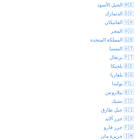
🇲🇪 الجبل الأسود
🇩🇰 الدنمارك
🇻🇦 الفاتيكان
🇭🇺 المجر
🇬🇧 المملكة المتحدة
🇦🇹 النمسا
🇵🇹 برتغال
🇧🇪 بلجيكا
🇧🇬 بلغاريا
🇵🇱 بولندا
🇧🇾 بيلاروس
🇨🇿 تشيك
🇬🇮 جبل طارق
🇦🇽 جزر آلاند
🇫🇴 جزر فارو
🇮🇲 جزيرة مان