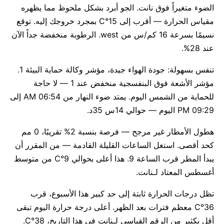
الضوء متغيراً فوق نانت. الجو أبرد بشكل ملحوظ مما يظهره
مقياس الحرارة — أقرب إلى 15°C بمجرد خروجك إليه. توقع
نسيمًا بسرعة 16 كم/س من west. الرطوبة منخفضة جداً الآن
عند 28%.
تنفس بسهولة: جودة الهواء جيدة، مؤشر وكالة حماية البيئة 1.
مؤشر الأشعة فوق البنفسجية منخفض عند 1 — لا حاجة
للحماية من الشمس اليوم. يمتد ضوء النهار من 06:54 AM إلى
09:29 PM اليوم — حوالي 14س 35د.
هطول الأمطار غير مرجح — فرصة بنسبة 2% تقريبًا، 0 مم
كحد أقصى. استغل الساعات القليلة القادمة — من المقرر أن
يبدأ المطر قرب الساعة 9. هذا أعلى بحوالي 9°C من متوسط
أغسطس المعتاد لـنانت.
تظل درجات الحرارة ثابتة إلى حد كبير هذا الأسبوع، قرب
36°C معظم فترات بعد الظهر. أعلى درجة حرارة اليوم تبقى
أقل بكثير من الرقم القياسي لـنانت في هذا التاريخ، 38°C.