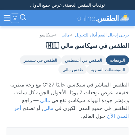
توقعات الطقس الدقيقة
.
عرض جميع الدول
.
☰
الطقس.
online
🌐
يرجى إدخال القيم أدناه للتحويل
>
مالي
>
سيكاسو
الطقس في سيكاسو, مالي 🇲🇱
التوقعات
الطقس في أغسطس
الطقس في سبتمبر
المتوسطات السنوية
طقس مالي
الطقس المباشر في سيكاسو، حاليًا 27°C مع زخة مطرية
خفيفة. عرض توقعات 7 يومًا، الأحوال الجوية كل ساعة،
ومؤشر جودة الهواء. سيكاسو تقع في
مالي
— راجع
الطقس في جميع المدن الكبرى في
مالي
, أو تصفح
أحر
المدن الآن
حول العالم.