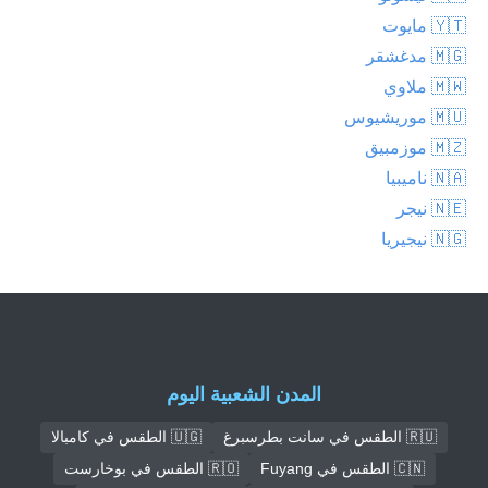
🇾🇹 مايوت
🇲🇬 مدغشقر
🇲🇼 ملاوي
🇲🇺 موريشيوس
🇲🇿 موزمبيق
🇳🇦 ناميبيا
🇳🇪 نيجر
🇳🇬 نيجيريا
المدن الشعبية اليوم
🇷🇺 الطقس في سانت بطرسبرغ
🇺🇬 الطقس في كامبالا
🇨🇳 الطقس في Fuyang
🇷🇴 الطقس في بوخارست