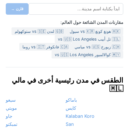
قارن →
مقارنات المدن الشائعة حول العالم:
🇭🇰 هونغ كونغ vs 🇰🇷 سيول
🇬🇧 لندن vs 🇸🇪 ستوكهولم
🇮🇱 تل أبيب vs 🇺🇸 Los Angeles
🇨🇭 زيورخ vs 🇺🇸 ميامي
🇨🇦 فانكوفر vs 🇮🇹 روما
🇲🇾 كوالالمبور vs 🇺🇸 Los Angeles
الطقس في مدن رئيسية أخرى في مالي
🇲🇱
باماكو
سيغو
كايس
موبتي
Kalaban Koro
جاو
San
تمبكتو