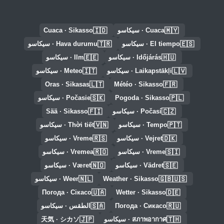
🇮🇩
🇲🇾
Cuaca · سيكاسو
Cuaca · Sikasso
🇹🇷
🇪🇸
El tiempo · سيكاسو
Hava durumu · سيكاسو
🇪🇪
🇭🇺
Időjárás · سيكاسو
Ilm · سيكاسو
🇮🇹
🇱🇻
Laikapstākļi · سيكاسو
Meteo · سيكاسو
🇱🇹
🇫🇷
Oras · Sikasas
Météo · Sikasso
🇸🇰
🇵🇱
Pogoda · Sikasso
Počasie · سيكاسو
🇫🇮
🇨🇿
Počasí · سيكاسو
Sää · Sikasso
🇻🇳
🇵🇹
Tempo · سيكاسو
Thời tiết · سيكاسو
🇷🇸
🇩🇰
Vejret · سيكاسو
Vreme · سيكاسو
🇷🇴
🇸🇮
Vreme · سيكاسو
Vremea · سيكاسو
🇳🇴
🇸🇪
Vädret · سيكاسو
Været · سيكاسو
🇳🇱
🇬🇧🇺🇸
Weather · Sikasso
Weer · سيكاسو
🇺🇦
🇩🇪
Погода · Сікасо
Wetter · Sikasso
🇸🇦
🇷🇺
Погода · Сикасо
الطقس · سيكاسو
🇯🇵
🇹🇭
สภาพอากาศ · سيكاسو
天気 · シカソ