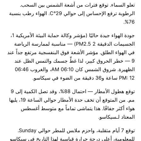
تعلو السماء. توقع فترات من أشعة الشمس بين السحب.
الرطوبة ترفع الإحساس إلى حوالي 29°C. الهواء رطب بنسبة
76%.
جودة الهواء جيدة حاليًا (مؤشر وكالة حماية البيئة الأمريكية 1،
الجسيمات الدقيقة PM2.5 2) — مناسبة لممارسة الرياضة
في الهواء الطلق. مؤشر الأشعة فوق البنفسجية مرتفع جداً عند
9 — خطر الحروق كبير، لذا غطِّ جسمك والتمس الظل عند
الظهيرة. شروق الشمس كان 06:10 AM، والغروب 06:46
PM: 12 ساعة و36 دقيقة من الضوء في سيكاسو.
توقع هطول الأمطار — احتمال 88%، وقد تصل الكمية إلى 9
مم. من المتوقع أن تخف حدة الأمطار حوالي الساعة 19، يليها
هواء أكثر جفافًا. هذا يتماشى تماماً مع متوسط أغسطس
المعتاد لـسيكاسو.
توقع 7 أيام متقلبة، واحزم ملابس للمطر حوالي Sunday.
للمعلومية، أعلى درجة حرارة قياسية لهذا التاريخ في سيكاسو