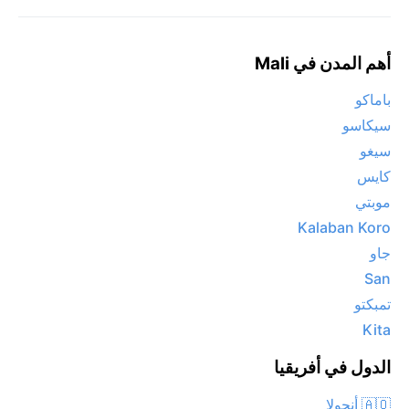
أهم المدن في Mali
باماكو
سيكاسو
سيغو
كايس
موبتي
Kalaban Koro
جاو
San
تمبكتو
Kita
الدول في أفريقيا
🇦🇴 أنجولا