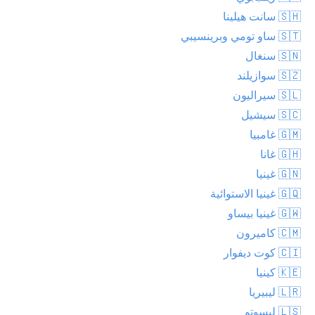
🇸🇭 سانت هيلينا
🇸🇹 ساو تومي وبرينسيبي
🇸🇳 سنغال
🇸🇿 سوازيلند
🇸🇱 سيراليون
🇸🇨 سيشيل
🇬🇲 غامبيا
🇬🇭 غانا
🇬🇳 غينيا
🇬🇶 غينيا الاستوائية
🇬🇼 غينيا بيساو
🇨🇲 كاميرون
🇨🇮 كوت ديفوار
🇰🇪 كينيا
🇱🇷 ليبيريا
🇱🇸 ليسوتو