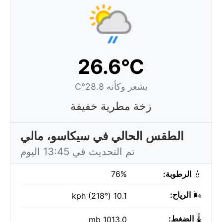
26.6°C
يشعر وكأنه 28.8°C
زخة مطرية خفيفة
الطقس الحالي في سيكاسو، مالي
تم التحديث في 13:45 اليوم
💧
الرطوبة:
76%
🌬️
الرياح:
10.1 kph (218°)
🌡️
الضغط:
1013.0 mb