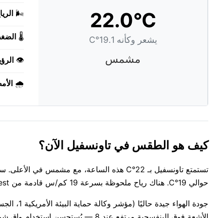
22.0°C
🌬️
الريا
🌡️
الضغ
يشعر وكأنه 19.1°C
مشمس
👁️
الرؤي
🌧️
الأم
كيف هو الطقس في تاونسفيل الآن؟
تستمتع تاونسفيل بـ 22°C هذه الساعة، مع مشمس
حوالي 19°C. هناك رياح ملحوظة بسرعة 19 كم/س قادمة من west.