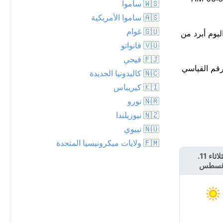
🇼🇸 ساموا
🇦🇸 ساموا الأمريكية
🇬🇺 غوام
يوم والليلة. اليوم أبرد من
🇻🇺 فانواتو
🇫🇯 فيجي
ثير من الرقم القياسي
🇳🇨 كاليدونيا الجديدة
🇰🇮 كيريباس
🇳🇷 نورو
🇳🇿 نيوزيلندا
🇳🇺 نييوي
🇫🇲 ولايات ميكرونيسيا المتحدة
الثلاثاء 11.
الأربعاء 12.
غسطس
أغسطس