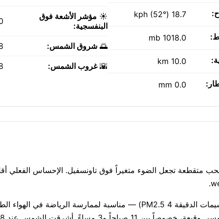
ح:
18.7 kph (52°)
☀️
مؤشر الأشعة فوق
0
البنفسجية:
ط:
1018.0 mb
🌅
شروق الشمس:
AM
ة:
10.0 km
🌇
غروب الشمس:
PM
طار:
0.0 mm
 في الأعلى. سحب متقطعة تجعل الضوء متغيراً فوق تاونسفيل. الإحساس الفعلي أق
جودة الهواء جيدة حاليًا (مؤشر وكالة حماية البيئة الأمريكية 1، الجسيمات الدقيقة PM2.5 4) — مناسبة لممارسة الري