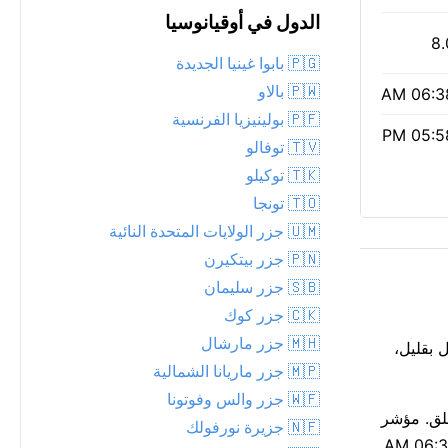
الدول في أوقيانوسيا
8.
🇵🇬 بابوا غينيا الجديدة
🇵🇼 بالاو
06:38 
🇵🇫 بولينيزيا الفرنسية
05:58 
🇹🇻 توفالو
🇹🇰 توكيلو
🇹🇴 تونجا
🇺🇲 جزر الولايات المتحدة النائية
🇵🇳 جزر بيتكيرن
🇸🇧 جزر سليمان
🇨🇰 جزر كوك
🇲🇭 جزر مارشال
ل بقليل،
🇲🇵 جزر ماريانا الشمالية
🇼🇫 جزر والس وفوتونا
اضة في الهواء الطلق. مؤشر
🇳🇫 جزيرة نورفولك
الأشعة فوق البنفسجية مرتفع عند 8 — يُستحسن استخدام واقٍ شمسي وقبعة، خصوصاً بين 11 صباحاً و3 مساءً. أشرقت الشمس عند 06:38 AM