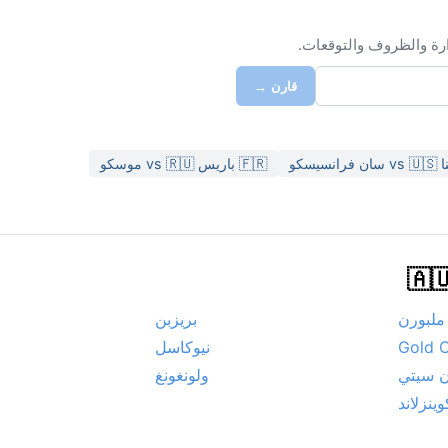
ارة والظروف والتوقعات.
قارن →
🇫🇷 باريس vs 🇷🇺 موسكو
ملبورن
بريزبن
Gold 
نيوكاسل
ن سيتي
ولونغونغ
وينزلاند