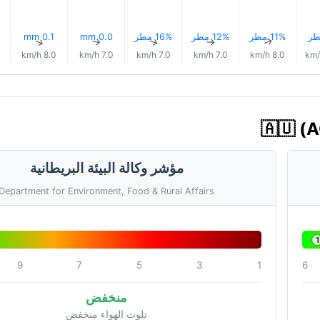
11% مطر
12% مطر
16% مطر
0.0 mm
0.1 mm
↑
↑
↑
↑
↑
8.0 km/h
7.0 km/h
7.0 km/h
7.0 km/h
8.0 km/h
مؤشر وكالة البيئة البريطانية
Department for Environment, Food & Rural Affairs
1
9
7
5
3
1
6
منخفض
تلوث الهواء منخفض