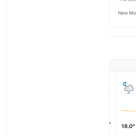
New Moon
New Mo
5
4
3
2
1
19.0°
18.0°
18.0°
18.0°
17.0°
17.0°