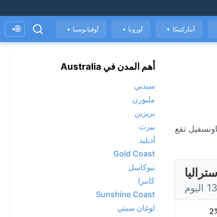
🌐
أنتاركتيكا
أوروبا
أوقيانوسيا
▾
▼
▼
▼
أهم المدن في Australia
سيدني
ملبورن
بريزبن
بيرث
دة الهواء. تاونسفيل تقع
أديليد
Gold Coast
نيوكاسل
تراليا
كانبرا
Sunshine Coast
لوغان سيتي
2