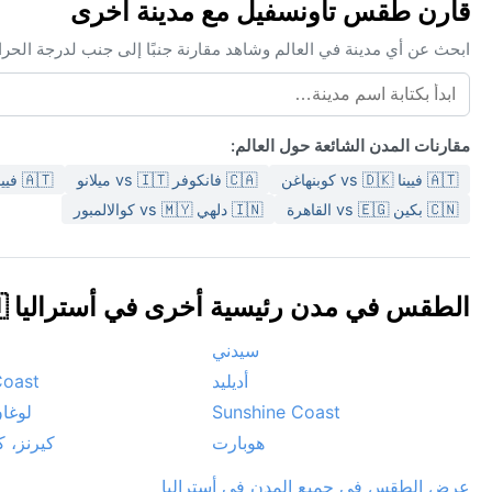
قارن طقس تاونسفيل مع مدينة أخرى
ابحث عن أي مدينة في العالم وشاهد مقارنة جنبًا إلى جنب لدرجة الحر
مقارنات المدن الشائعة حول العالم:
🇦🇹 فيينا vs 🇩🇰 كوبنهاغن
🇨🇦 فانكوفر vs 🇮🇹 ميلانو
🇦🇹 فيينا vs 🇺🇸 سان فرانسيسكو
🇨🇳 بكين vs 🇪🇬 القاهرة
🇮🇳 دلهي vs 🇲🇾 كوالالمبور
الطقس في مدن رئيسية أخرى في أستراليا 🇦🇺
سيدني
أديليد
Coast
Sunshine Coast
لوغا
هوبارت
كيرنز، ك
عرض الطقس في جميع المدن في أستراليا