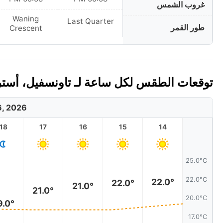
غروب الشمس
Waning
Last Quarter
طور القمر
Crescent
توقعات الطقس لكل ساعة لـ تاونسفيل، أستراليا ا
6, 2026
18
17
16
15
14
25.0°C
22.0°C
22.0°
22.0°
21.0°
21.0°
20.0°C
9.0°
17.0°C