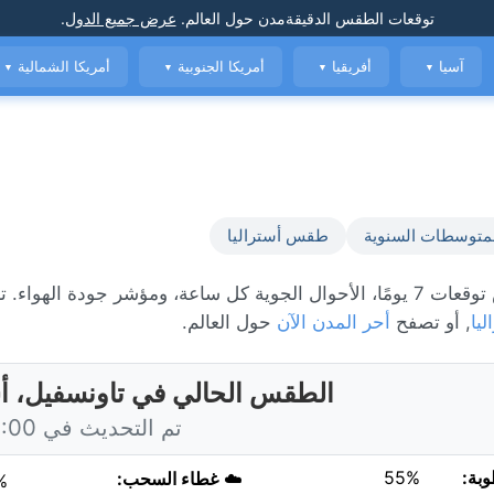
توقعات الطقس الدقيقة
مدن حول العالم
.
عرض جميع الدول
.
آسيا
أفريقيا
أمريكا الجنوبية
أمريكا الشمالية
▼
▼
▼
▼
متوسطات السنوية
طقس أستراليا
الطقس المباشر في تاونسفيل، حاليًا 22°C مع مشمس. عرض توقعات 7 يومًا، الأحوال الجوية كل ساعة، ومؤشر جو
ليا
, أو تصفح
أحر المدن الآن
حول العالم.
الطقس الحالي في تاونسفيل، أس
تم التحديث في 13:00 اليوم
وبة:
55%
☁️
غطاء السحب:
%