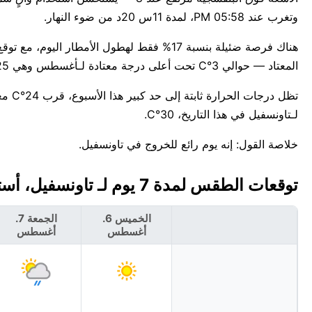
وتغرب عند 05:58 PM، لمدة 11س 20د من ضوء النهار.
المعتاد — حوالي 3°C تحت أعلى درجة معتادة لـأغسطس وهي 25°C.
تظل د
لـتاونسفيل في هذا التاريخ، 30°C.
خلاصة القول: إنه يوم رائع للخروج في تاونسفيل.
توقعات الطقس لمدة 7 يوم لـ تاونسفيل، أستراليا 🇦🇺
الخميس 6.
الجمعة 7.
أغسطس
أغسطس