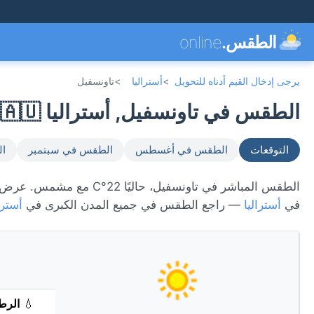
الطقس.
online
يرجى إدخال القيم أدناه للتحويل
>
أستراليا
>
تاونسفيل
الطقس في تاونسفيل, أستراليا 🇦🇺
التوقعات
الطقس في أغسطس
الطقس في سبتمبر
ال
في
أستراليا
— راجع الطقس في جميع المدن الكبرى في
أسترا
💧
الرط