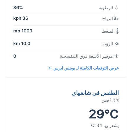
💧 الرطوبة
86%
36 kph
🌬️ الرياح
1009 mb
🌡️ الضغط
10.0 km
👁️ الرؤية
☀️ مؤشر الأشعة فوق البنفسجية
0
عرض التوقعات الكاملة لـ بوينس آيرس ←
الطقس في شانغهاي
🇨🇳 صين
29°C
يشعر بها 34°C