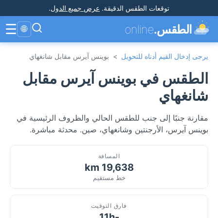
توقعات الطقس الدقيقة
.
عرض جميع الدول
.
☰
الطقس.
online
🌐
يرجى إدخال القيم أدناه للتحويل
>
بوينس آيرس مقابل شانغهاي
الطقس في بوينس آيرس مقابل
شانغهاي
مقارنة جنبًا إلى جنب للطقس الحالي والظروف الرئيسية في
بوينس آيرس، الأرجنتين وشانغهاي، صين. محدثة مباشرة.
المسافة
19,638 km
خط مستقيم
فارق التوقيت
-11h