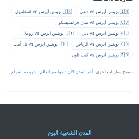
🇮🇳 بوينس آيرس vs دلهي
🇹🇷 بوينس آيرس vs اسطنبول
🇺🇸 بوينس آيرس vs سان فرانسيسكو
🇦🇪 بوينس آيرس vs دبي
🇮🇹 بوينس آيرس vs روما
🇸🇦 بوينس آيرس vs الرياض
🇮🇱 بوينس آيرس vs تل أبيب
🇿🇦 بوينس آيرس vs كيب تاون
تصفح مقارنات أخرى:
أحر المدن الآن
·
عواصم العالم
·
خريطة الموقع
المدن الشعبية اليوم