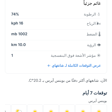
غائم جزئياً
💧 الرطوبة
74%
16 kph
🌬️ الرياح
1002 mb
🌡️ الضغط
10.0 km
👁️ الرؤية
☀️ مؤشر الأشعة فوق البنفسجية
1
عرض التوقعات الكاملة لـ شانغهاي ←
الآن، شانغهاي أكثر دفئًا من بوينس آيرس بـ 20.2°C.
توقعات 7 أيام
بوينس آيرس