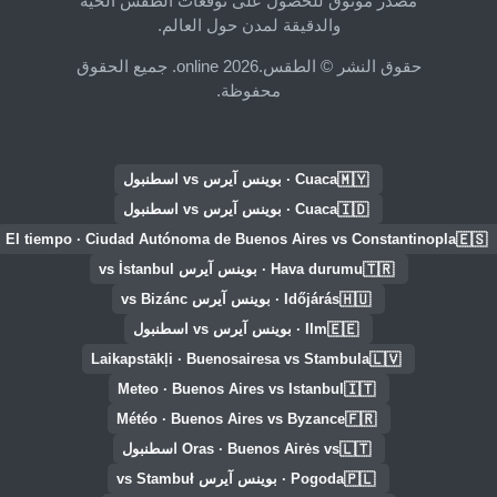
مصدر موثوق للحصول على توقعات الطقس الحية
والدقيقة لمدن حول العالم.
حقوق النشر © الطقس.online 2026. جميع الحقوق
محفوظة.
🇲🇾
Cuaca · بوينس آيرس vs اسطنبول
🇮🇩
Cuaca · بوينس آيرس vs اسطنبول
🇪🇸
El tiempo · Ciudad Autónoma de Buenos Aires vs Constantinopla
🇹🇷
Hava durumu · بوينس آيرس vs İstanbul
🇭🇺
Időjárás · بوينس آيرس vs Bizánc
🇪🇪
Ilm · بوينس آيرس vs اسطنبول
🇱🇻
Laikapstākļi · Buenosairesa vs Stambula
🇮🇹
Meteo · Buenos Aires vs Istanbul
🇫🇷
Météo · Buenos Aires vs Byzance
🇱🇹
Oras · Buenos Airės vs اسطنبول
🇵🇱
Pogoda · بوينس آيرس vs Stambuł