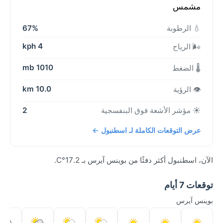
مشمس
💧 الرطوبة
67%
4 kph
🌬️ الرياح
1010 mb
🌡️ الضغط
10.0 km
👁️ الرؤية
☀️ مؤشر الأشعة فوق البنفسجية
2
عرض التوقعات الكاملة لـ اسطنبول ←
الآن، اسطنبول أكثر دفئًا من بوينس آيرس بـ 17.2°C.
توقعات 7 أيام
بوينس آيرس