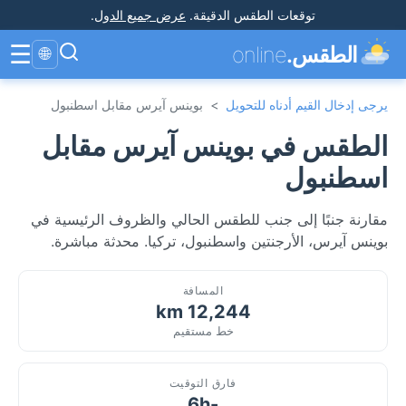
توقعات الطقس الدقيقة
.
عرض جميع الدول
.
☰
الطقس.
online
🌐
يرجى إدخال القيم أدناه للتحويل
>
بوينس آيرس مقابل اسطنبول
الطقس في بوينس آيرس مقابل
اسطنبول
مقارنة جنبًا إلى جنب للطقس الحالي والظروف الرئيسية في
بوينس آيرس، الأرجنتين واسطنبول، تركيا. محدثة مباشرة.
المسافة
12,244 km
خط مستقيم
فارق التوقيت
-6h