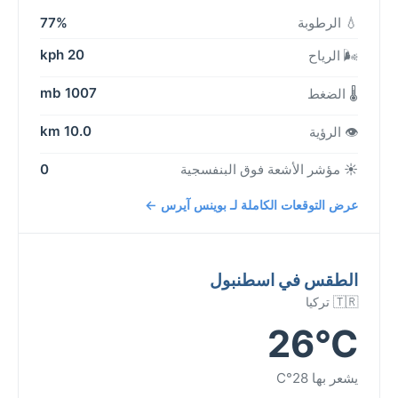
💧 الرطوبة
77%
20 kph
🌬️ الرياح
1007 mb
🌡️ الضغط
10.0 km
👁️ الرؤية
☀️ مؤشر الأشعة فوق البنفسجية
0
عرض التوقعات الكاملة لـ بوينس آيرس ←
الطقس في اسطنبول
🇹🇷 تركيا
26°C
يشعر بها 28°C