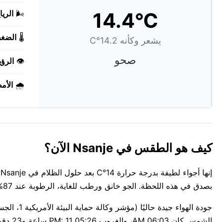
14.4°C
🌬️
الريا
🌡️
الضغ
يشعر وكأنه 14.2°C
صحو
👁️
الرؤي
🌧️
الأم
كيف هو الطقس في Nsanje الآن؟
بصدق في هذه اللحظة. الجو خانق ورطب للغاية، الرطوبة عند 87%.
الشمس كان 06:03 AM، والغروب 05:26 PM: 11 ساعة و23 دقيقة من الضوء في Nsanje.