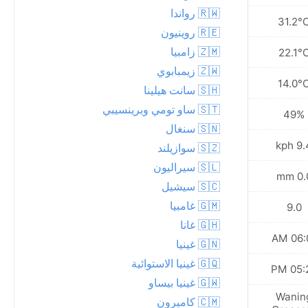
🇷🇼 رواندا
34.5°C
31.2°
🇷🇪 روينيون
🇿🇲 زامبيا
24.5°C
22.1°
🇿🇼 زيمبابوي
15.4°C
14.0°
🇸🇭 سانت هيلينا
🇸🇹 ساو تومي وبرينسيبي
48%
49%
🇸🇳 سنغال
9.7 kph
9.4 k
🇸🇿 سوازيلند
🇸🇱 سيراليون
0.0 mm
0.0 
🇸🇨 سيشيل
🇬🇲 غامبيا
9.0
9.0
🇬🇭 غانا
06:00 AM
06:01
🇬🇳 غينيا
🇬🇶 غينيا الاستوائية
05:28 PM
05:28
🇬🇼 غينيا بيساو
Waning
Wanin
🇨🇲 كاميرون