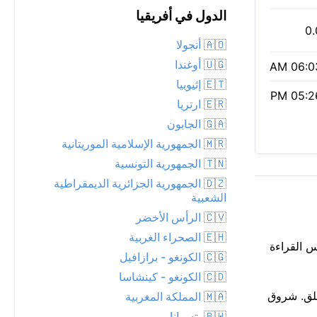
الدول في أفريقيا
0.
🇦🇴 أنجولا
🇺🇬 أوغندا
06:03 
🇪🇹 إثيوبيا
05:26 
🇪🇷 ارتريا
🇬🇦 الجابون
🇲🇷 الجمهورية الإسلامية الموريتانية
🇹🇳 الجمهورية التونسية
🇩🇿 الجمهورية الجزائرية الديمقراطية
الشعبية
🇨🇻 الرأس الأخضر
🇪🇭 الصحراء الغربية
. سحب متقطعة تعبر سماء الليل فوق Nsanje. الهواء يعكس القراءة
🇨🇬 الكونغو - برازافيل
🇨🇩 الكونغو - كينشاسا
ياضة في الهواء الطلق. شروق
🇲🇦 المملكة المغربية
🇧🇼 بتسوانا