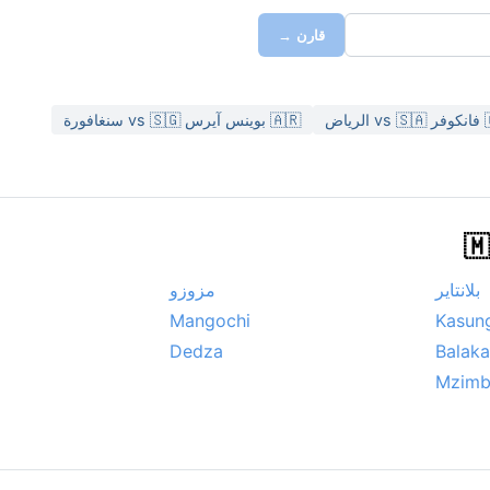
قارن →
رياض
🇦🇷 بوينس آيرس vs 🇸🇬 سنغافورة
بلانتاير
مزوزو
Mangochi
Kasun
a
Dedza
Balaka
Mzimb