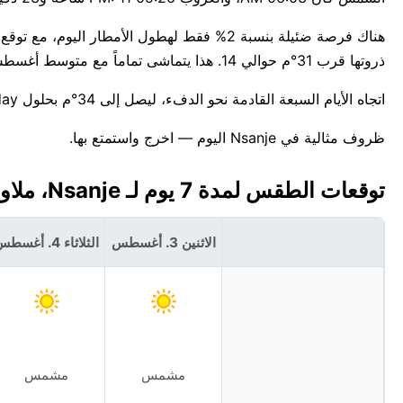
ذروتها قرب 31°م حوالي 14. هذا يتماشى تماماً مع متوسط أغسطس المعتاد لـNsanje.
اتجاه الأيام السبعة القادمة نحو الدفء، ليصل إلى 34°م بحلول Sunday. للمعلومية، أعلى درجة حرارة قياسية لهذا التاريخ في Nsanje هي 40°C.
ظروف مثالية في Nsanje اليوم — اخرج واستمتع بها.
توقعات الطقس لمدة 7 يوم لـ Nsanje، ملاوي 🇲🇼
الاثنين 3. أغسطس
الثلاثاء 4. أغسطس
مشمس
مشمس