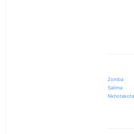
Zomba
Salima
Nkhotakot