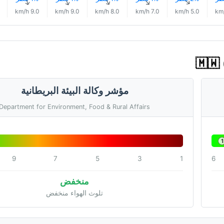
↑
↑
↑
↑
↑
9.0 km/h
9.0 km/h
8.0 km/h
7.0 km/h
5.0 km/h
مؤشر وكالة البيئة البريطانية
Department for Environment, Food & Rural Affairs
1
9
7
5
3
1
6
منخفض
تلوث الهواء منخفض