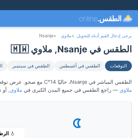
الطقس.
online
يرجى إدخال القيم أدناه للتحويل
>
ملاوي
>
Nsanje
الطقس في Nsanje, ملاوي 🇲🇼
التوقعات
الطقس في أغسطس
الطقس في سبتمبر
ال
الطقس المباشر في Nsanje، حاليًا 14°C مع صحو. عرض توقعات 7 يومًا، الأحوال الجوية كل ساعة، ومؤشر جودة الهواء. Nsanje تقع في
ملاوي
— راجع الطقس في جميع المدن الكبرى في
ملاوي
, أو
💧
الرط