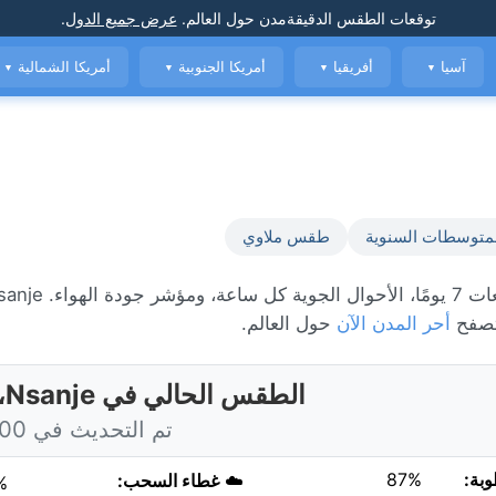
توقعات الطقس الدقيقة
مدن حول العالم
.
عرض جميع الدول
.
آسيا
أفريقيا
أمريكا الجنوبية
أمريكا الشمالية
▼
▼
▼
▼
متوسطات السنوية
طقس ملاوي
 تصفح
أحر المدن الآن
حول العالم.
الطقس الحالي في Nsanje، ملاوي
تم التحديث في 3:00 اليوم
وبة:
87%
☁️
غطاء السحب:
%