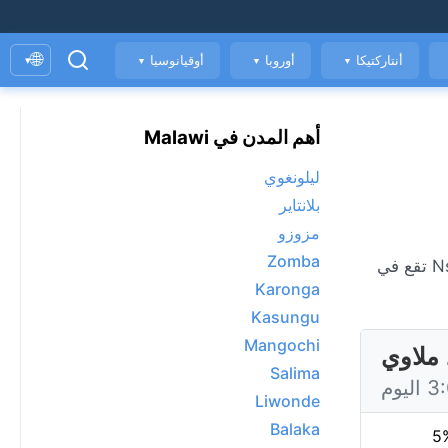
🌐
أنتاركتيكا
أوروبا
أوقيانوسيا
▾
▼
▼
▼
أهم المدن في Malawi
ليلونغوي
بلانتاير
مزوزو
Zomba
Karonga
Kasungu
Mangochi
Salima
Liwonde
Balaka
5