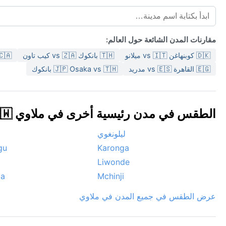
مقارنات المدن الشائعة حول العالم:
🇩🇰 كوبنهاغن vs 🇮🇹 ميلانو
🇹🇭 بانكوك vs 🇿🇦 كيب تاون
🇨🇦 فانكوفر vs 🇸🇦 ال
🇪🇬 القاهرة vs 🇪🇸 مدريد
🇯🇵 Osaka vs 🇹🇭 بانكوك
الطقس في مدن رئيسية أخرى في ملاوي 🇲🇼
ليلونغوي
gu
Karonga
Liwonde
a
Mchinji
عرض الطقس في جميع المدن في ملاوي