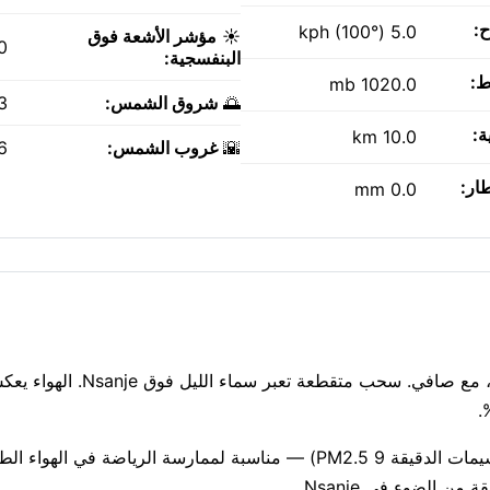
ح:
5.0 kph (100°)
☀️
مؤشر الأشعة فوق
0
البنفسجية:
ط:
1020.0 mb
🌅
شروق الشمس:
AM
ة:
10.0 km
🌇
غروب الشمس:
PM
طار:
0.0 mm
إنها أجواء لطيفة بدرجة حرارة 14°C بعد حلول الظلام في Nsanje، مع صافي
جودة الهواء جيدة حاليًا (مؤشر وكالة حماية البيئة الأمريكية 1، الجسيمات الدقيقة PM2.5 9) — مناسبة لممارسة الر