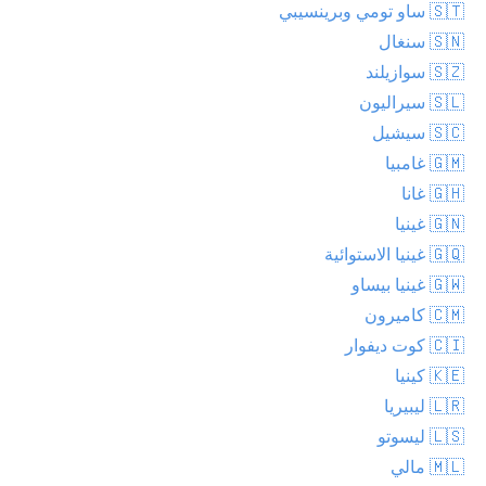
🇸🇹 ساو تومي وبرينسيبي
🇸🇳 سنغال
🇸🇿 سوازيلند
🇸🇱 سيراليون
🇸🇨 سيشيل
🇬🇲 غامبيا
🇬🇭 غانا
🇬🇳 غينيا
🇬🇶 غينيا الاستوائية
🇬🇼 غينيا بيساو
🇨🇲 كاميرون
🇨🇮 كوت ديفوار
🇰🇪 كينيا
🇱🇷 ليبيريا
🇱🇸 ليسوتو
🇲🇱 مالي