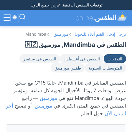
توقعات الطقس الدقيقة
.
عرض جميع الدول
.
☰
الطقس.
online
🌐
يرجى إدخال القيم أدناه للتحويل
>
موزمبيق
>
Mandimba
الطقس في Mandimba, موزمبيق 🇲🇿
التوقعات
الطقس في أغسطس
الطقس في سبتمبر
المتوسطات السنوية
طقس موزمبيق
الطقس المباشر في Mandimba، حاليًا 15°C مع صحو.
عرض توقعات 7 يومًا، الأحوال الجوية كل ساعة، ومؤشر
جودة الهواء. Mandimba تقع في
موزمبيق
— راجع
الطقس في جميع المدن الكبرى في
موزمبيق
, أو تصفح
أحر
المدن الآن
حول العالم.