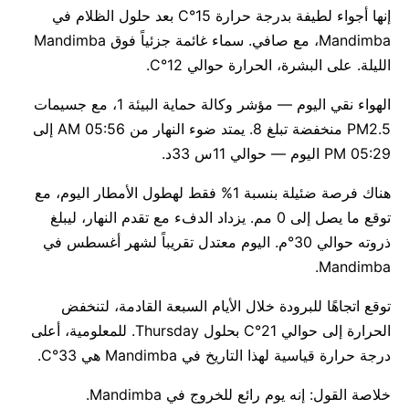
إنها أجواء لطيفة بدرجة حرارة 15°C بعد حلول الظلام في
Mandimba، مع صافي. سماء غائمة جزئياً فوق Mandimba
الليلة. على البشرة، الحرارة حوالي 12°C.
الهواء نقي اليوم — مؤشر وكالة حماية البيئة 1، مع جسيمات
PM2.5 منخفضة تبلغ 8. يمتد ضوء النهار من 05:56 AM إلى
05:29 PM اليوم — حوالي 11س 33د.
هناك فرصة ضئيلة بنسبة 1% فقط لهطول الأمطار اليوم، مع
توقع ما يصل إلى 0 مم. يزداد الدفء مع تقدم النهار، ليبلغ
ذروته حوالي 30°م. اليوم معتدل تقريباً لشهر أغسطس في
Mandimba.
توقع اتجاهًا للبرودة خلال الأيام السبعة القادمة، لتنخفض
الحرارة إلى حوالي 21°C بحلول Thursday. للمعلومية، أعلى
درجة حرارة قياسية لهذا التاريخ في Mandimba هي 33°C.
خلاصة القول: إنه يوم رائع للخروج في Mandimba.