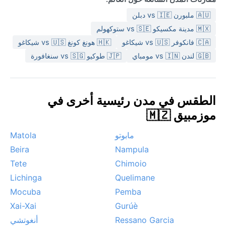
🇦🇺 ملبورن vs 🇮🇪 دبلن
🇲🇽 مدينة مكسيكو vs 🇸🇪 ستوكهولم
🇨🇦 فانكوفر vs 🇺🇸 شيكاغو
🇭🇰 هونغ كونغ vs 🇺🇸 شيكاغو
🇬🇧 لندن vs 🇮🇳 مومباي
🇯🇵 طوكيو vs 🇸🇬 سنغافورة
الطقس في مدن رئيسية أخرى في
موزمبيق 🇲🇿
مابوتو
Matola
Beira
Nampula
Tete
Chimoio
Lichinga
Quelimane
Mocuba
Pemba
Xai-Xai
Gurúè
Ressano Garcia
أنغوتشي