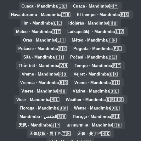
🇮🇩
🇲🇾
Cuaca · Mandimba
Cuaca · Mandimba
🇹🇷
🇪🇸
Hava durumu · Mandimba
El tiempo · Mandimba
🇪🇪
🇭🇺
Ilm · Mandimba
Időjárás · Mandimba
🇮🇹
🇱🇻
Meteo · Mandimba
Laikapstākļi · Mandimba
🇱🇹
🇫🇷
Oras · Mandimba
Météo · Mandimba
🇸🇰
🇵🇱
Počasie · Mandimba
Pogoda · Mandimba
🇫🇮
🇨🇿
Sää · Mandimba
Počasí · Mandimba
🇻🇳
🇵🇹
Thời tiết · Mandimba
Tempo · Mandimba
🇷🇸
🇩🇰
Vreme · Mandimba
Vejret · Mandimba
🇷🇴
🇸🇮
Vremea · Mandimba
Vreme · Mandimba
🇳🇴
🇸🇪
Været · Mandimba
Vädret · Mandimba
🇳🇱
🇬🇧🇺🇸
Weer · Mandimba
Weather · Mandimba
🇺🇦
🇩🇪
Погода · Mandimba
Wetter · Mandimba
🇸🇦
🇷🇺
Погода · Mandimba
الطقس · Mandimba
🇯🇵
🇹🇭
天気 · Mandimba
สภาพอากาศ · Mandimba
🇹🇼
🇭🇰
天氣預報 · 曼丁巴
天氣 · 曼丁巴