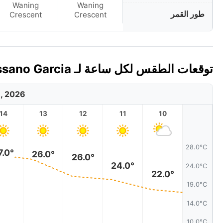
Waning
Waning
طور القمر
Crescent
Crescent
توقعات الطقس لكل ساعة لـ Ressano Garcia، موزمبيق اليوم 🇲🇿
8, 2026
14
13
12
11
10
28.0°C
7.0°
26.0°
26.0°
24.0°
24.0°C
22.0°
19.0°C
14.0°C
10.0°C