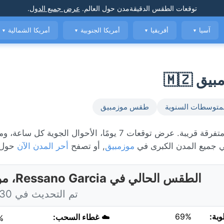
توقعات الطقس الدقيقة
مدن حول العالم
.
عرض جميع الدول
.
آسيا
أفريقيا
أمريكا الجنوبية
أمريكا الشمالية
▼
▼
▼
▼
متوسطات السنوية
طقس موزمبيق
الطقس المباشر في Ressano Garcia، حاليًا 20°C مع أمطار متفرقة قريبة. عرض توقعات 7 يومًا، الأحو
جميع المدن الكبرى في
موزمبيق
, أو تصفح
أحر المدن الآن
حول ا
الطقس الحالي في Ressano Garcia، موزمبيق
تم التحديث في 9:30 اليوم
وبة:
69%
☁️
غطاء السحب:
%