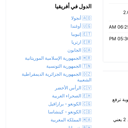
الدول في أفريقيا
2.
🇦🇴 أنجولا
🇺🇬 أوغندا
06:25 
🇪🇹 إثيوبيا
05:30 
🇪🇷 ارتريا
🇬🇦 الجابون
🇲🇷 الجمهورية الإسلامية الموريتانية
🇹🇳 الجمهورية التونسية
🇩🇿 الجمهورية الجزائرية الديمقراطية
الشعبية
🇨🇻 الرأس الأخضر
🇪🇭 الصحراء الغربية
لرطوبة ترفع
🇨🇬 الكونغو - برازافيل
🇨🇩 الكونغو - كينشاسا
جودة الهواء معتدلة (مؤشر وكالة حماية البيئة الأمريكية 2، PM2.5 25) — مقبولة لمعظم الناس. مؤشر أشعة فوق بنفسجية لطيف عند 2 يعني
🇲🇦 المملكة المغربية
🇧🇼 بتسوانا