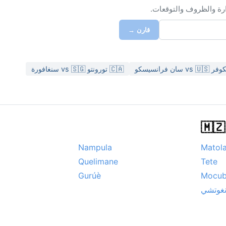
ارة والظروف والتوقعات.
قارن →
🇨🇦 تورونتو vs 🇸🇬 سنغافورة
Nampula
Matol
Quelimane
Tete
Gurúè
Mocu
نغوتشي