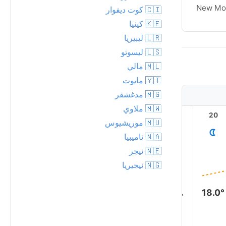
Waxing
New Mo
🇨🇮 كوت ديفوار
Crescent
🇰🇪 كينيا
🇱🇷 ليبيريا
🇱🇸 ليسوتو
🇲🇱 مالي
🇾🇹 مايوت
🇲🇬 مدغشقر
🇲🇼 ملاوي
1
23
22
21
20
🇲🇺 موريشيوس
🇳🇦 ناميبيا
🇳🇪 نيجر
🇳🇬 نيجيريا
18.0°
17.0°
16.0°
16.0°
15.0°
15.0°