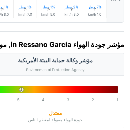
7% مطر
2% مطر
1% مطر
1% مطر
1% مطر
↑
↑
↑
↑
↑
8.0 km/h
7.0 km/h
5.0 km/h
3.0 km/h
1.0 km/h
مؤشر جودة الهواء in Ressano Garcia, موزمبيق 🇲🇿 (AQI)
مؤشر وكالة حماية البيئة الأمريكية
Environmental Protection Agency
2
5
4
3
2
1
معتدل
جودة الهواء مقبولة لمعظم الناس