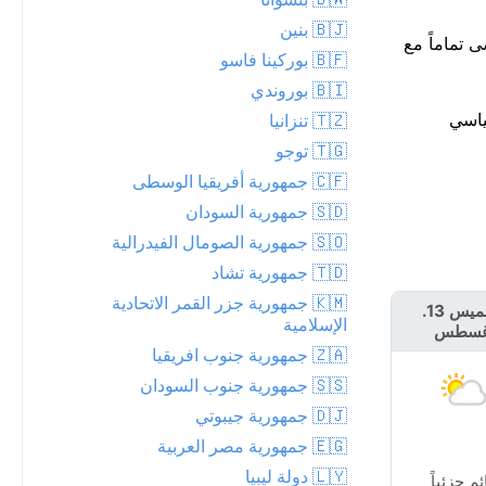
🇧🇯 بنين
دفء مع تقدم النهار، ليبلغ ذروته حوالي 27°م. هذا يتماشى تماماً مع
🇧🇫 بوركينا فاسو
🇧🇮 بوروندي
رقم القياسي
🇹🇿 تنزانيا
🇹🇬 توجو
🇨🇫 جمهورية أفريقيا الوسطى
🇸🇩 جمهورية السودان
🇸🇴 جمهورية الصومال الفيدرالية
🇹🇩 جمهورية تشاد
🇰🇲 جمهورية جزر القمر الاتحادية
الخميس 13.
الجمعة 14.
الإسلامية
غسطس
أغسطس
🇿🇦 جمهورية جنوب افريقيا
🇸🇸 جمهورية جنوب السودان
🇩🇯 جمهورية جيبوتي
🇪🇬 جمهورية مصر العربية
🇱🇾 دولة ليبيا
ئم جزئياً
مشمس