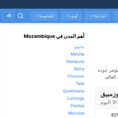
🌐
أنتاركتيكا
أوروبا
أوقيانوسيا
▾
▼
▼
▼
أهم المدن في Mozambique
مابوتو
Matola
Nampula
Beira
ال الجوية كل ساعة، ومؤشر جودة
Chimoio
لعالم.
Tete
Quelimane
Lichinga
Pemba
Mocuba
82