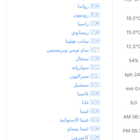
🇷🇼 رواندا
🇷🇪 روينيون
23.3°C
19.2°
🇿🇲 زامبيا
🇿🇼 زيمبابوي
16.5°C
15.0°
🇸🇭 سانت هيلينا
11.0°C
12.3°
🇸🇹 ساو تومي وبرينسيبي
🇸🇳 سنغال
55%
54%
🇸🇿 سوازيلند
14.0 kph
24.1 
🇸🇱 سيراليون
🇸🇨 سيشيل
0.0 mm
0.0 
🇬🇲 غامبيا
🇬🇭 غانا
7.0
6.0
🇬🇳 غينيا
06:20 AM
06:21
🇬🇶 غينيا الاستوائية
🇬🇼 غينيا بيساو
05:32 PM
05:32
🇨🇲 كاميرون