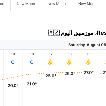
on
New Moon
New Moon
New Moon
Saturday, August 0
19
18
17
16
15
27.0°
2
26.0°
25.0°
21.0°
20.0°