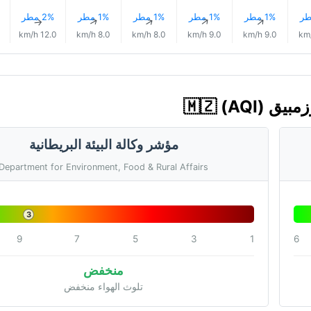
1% مطر
1% مطر
1% مطر
1% مطر
2% مطر
↑
↑
↑
↑
↑
12.0 km/h
8.0 km/h
8.0 km/h
9.0 km/h
9.0 km/h
مؤشر وكالة البيئة البريطانية
Department for Environment, Food & Rural Affairs
3
9
7
5
3
1
6
منخفض
تلوث الهواء منخفض