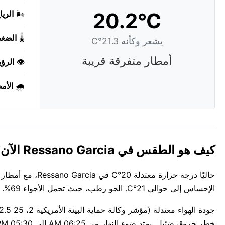
20.2°C
🌬️
الريا
🌡️
الضغ
يشعر وكأنه 21.3°C
أمطار متفرقة قريبة
👁️
الرؤي
🌧️
الأم
كيف هو الطقس في Ressano Garcia الآن؟
حاليًا درجة حرار
الإحساس إلى حوالي 21°C. الجو رطب، حيث تحمل الأجواء 69%.
خطر حروق ضئيل. يمتد ضوء النهار من 06:25 AM إلى 05:30 PM اليوم — حوالي 11س 5د.