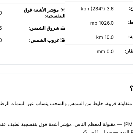
ح:
3.6 kph (284°)
☀️
مؤشر الأشعة فوق
0
البنفسجية:
ط:
1026.0 mb
🌅
شروق الشمس:
AM
ة:
10.0 km
🌇
غروب الشمس:
PM
طار:
0.0 mm
ة معتدلة 20°C في Ressano Garcia، مع أمطار متفاوتة قريبة. خليط من الشمس والسحب ينساب عبر السماء. ا