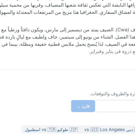
سعة، مما يمنحها طابعاً ريفياً ساحراً. تشتهر المدينة بأسواقها الناب
ات الطبيعية في أفريقيا، مما يجعلها نقطة انطلاق مثالية لعشاق السفار
مناخ شبه المداري الرطب مع شتاء جاف (Cwa). الصيف يمتد من ديسمبر إلى مارس، ويكون دافئاً ورطباً مع درجات حرارة
، بينما تبقى النهارات مشمسة ومعتدلة. الرطوبة مرتفعة في الصيف، ل
سترة خفيفة للمساء. الأ
 وقت لزيارة سونغيا مناخياً هو خلال الشتاء الجاف من يونيو إلى 
 لا تشهد المدينة ظواهر جوية حادة كالأعاصير أو الرياح الموسمية الع
 أن تؤدي الأمطار الغزيرة إلى فيضانات محلية مؤقتة، لكنها لا تعطل الحي
ابحث عن أي مدينة في ال
قارن →
🇯🇵 طوكيو vs 🇹🇷 اسطنبول
🇦