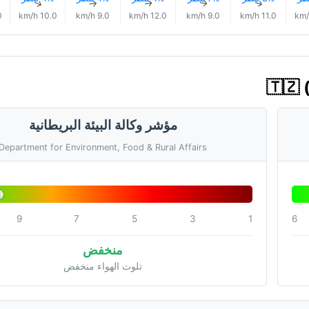
↑
↑
↑
↑
↑
h
10.0 km/h
9.0 km/h
12.0 km/h
9.0 km/h
11.0 km/h
مؤشر وكالة البيئة البريطانية
Department for Environment, Food & Rural Affairs
2
9
7
5
3
1
6
منخفض
تلوث الهواء منخفض