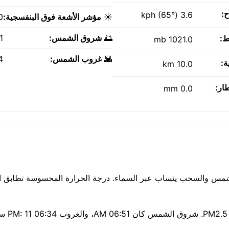
ح:
3.6 kph (65°)
☀️
مؤشر الأشعة فوق البنفسجية:
0
🌅
شروق الشمس:
AM
ط:
1021.0 mb
🌇
غروب الشمس:
PM
ة:
10.0 km
طار:
0.0 mm
. خليط من الشمس والسحب ينساب عبر السماء. درجة الحرارة المحسوسة تطابق ال