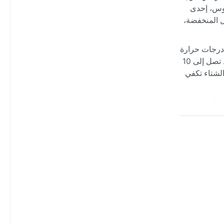
لوس، إحدى
ل المنخفضة،
ً ورطباً مع درجات حرارة
تتراوح بين 20 و30 درجة مئوية، وغالباً ما تهطل أمطار غزيرة في هذا الفصل. الشتاء من يونيو إلى سبتمبر، جاف ولطيف مع ليالٍ باردة قد تصل إلى 10
الشتاء تكفي
كشاف
لشتاء. في
زائر يستمتع