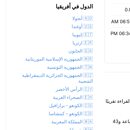
الدول في أفريقيا
0.
🇦🇴 أنجولا
06:51 
🇺🇬 أوغندا
06:34 
🇪🇹 إثيوبيا
🇪🇷 ارتريا
🇬🇦 الجابون
🇲🇷 الجمهورية الإسلامية الموريتانية
🇹🇳 الجمهورية التونسية
🇩🇿 الجمهورية الجزائرية الديمقراطية
الشعبية
🇨🇻 الرأس الأخضر
🇪🇭 الصحراء الغربية
قراءة تقريبًا
🇨🇬 الكونغو - برازافيل
🇨🇩 الكونغو - كينشاسا
قراءة متوسطة لجودة الهواء الآن: مؤشر وكالة حماية البيئة 2، PM2.5 20. شروق الشمس كان 06:51 AM، والغروب 06:34 PM: 11 ساعة و43
🇲🇦 المملكة المغربية
🇧🇼 بتسوانا