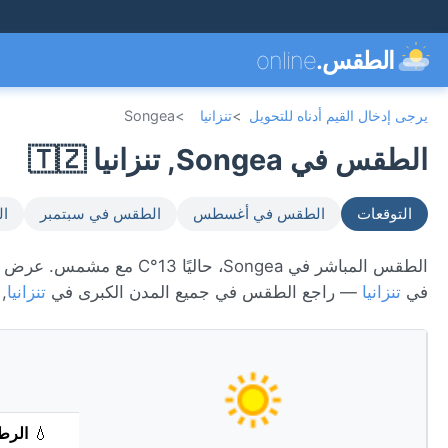
الطقس.
online
يرجى إدخال القيم أدناه للتحويل
>
تنزانيا
>
Songea
الطقس في Songea, تنزانيا 🇹🇿
التوقعات
الطقس في أغسطس
الطقس في سبتمبر
ال
في
تنزانيا
— راجع الطقس في جميع المدن الكبرى في
تنزانيا
,
💧
الرط