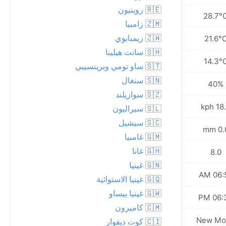
🇷🇪 روينيون
27.5°C
28.7°
🇿🇲 زامبيا
🇿🇼 زيمبابوي
20.2°C
21.6°
🇸🇭 سانت هيلينا
13.9°C
14.3°
🇸🇹 ساو تومي وبرينسيبي
🇸🇳 سنغال
50%
40%
🇸🇿 سوازيلند
14.0 kph
18.0 
🇸🇱 سيراليون
🇸🇨 سيشيل
0.0 mm
0.0 
🇬🇲 غامبيا
🇬🇭 غانا
8.0
8.0
🇬🇳 غينيا
06:49 AM
06:50
🇬🇶 غينيا الاستوائية
🇬🇼 غينيا بيساو
06:34 PM
06:34
🇨🇲 كاميرون
Waxing
New Mo
🇨🇮 كوت ديفوار