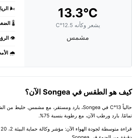
13.3°C
🌬️
الريا
🌡️
الضغ
يشعر وكأنه 12.5°C
مشمس
👁️
الرؤي
🌧️
الأم
كيف هو الطقس في Songea الآن؟
حالياً 13°C في Songea، بارد ومستقر، مع مشمس
تمامًا. بارد ورطب الآن، مع رطوبة بنسبة 75%.
دقيقة من الضوء في Songea.