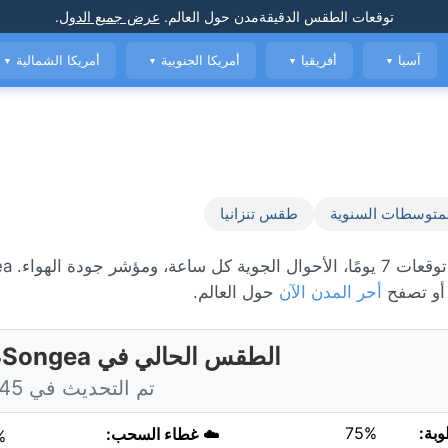
توقعات الطقس الدقيقة
مدن حول العالم
.
عرض جميع الدول
.
آسيا
أفريقيا
أمريكا الجنوبية
أمريكا الشمالية
▼
▼
▼
▼
متوسطات السنوية
طقس تنزانيا
 أو تصفح
أحر المدن الآن
حول العالم.
الطقس الحالي في Songea، تنزانيا
تم التحديث في 6:45 اليوم
وبة:
75%
☁️
غطاء السحب:
%