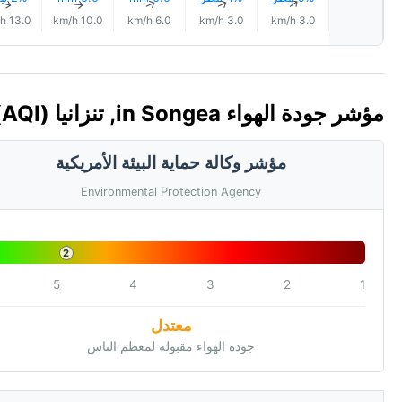
↑
↑
↑
↑
↑
13.0 km/h
10.0 km/h
6.0 km/h
3.0 km/h
3.0 km/h
مؤشر جودة الهواء in Songea, تنزانيا 🇹🇿 (AQI)
مؤشر وكالة حماية البيئة الأمريكية
Environmental Protection Agency
2
5
4
3
2
1
معتدل
جودة الهواء مقبولة لمعظم الناس