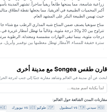
ضة التي تعكس ثقافة شعبها المضياف، وقربها من محمية سيلوس، إحدى
ي. الجغرافيا هنا مزيج من المرتفعات المعتدلة والسهول المنخفضة،
حيث تهيمن الطبيعة البكر على المشهد العام.
ذا يُنصح بحمل ملابس قطنية خفيفة ومظلة، بينما في الشتاء تكفي
مطار تهطل معظمها بين نوفمبر وأبريل، مع ذروة في يناير وفبراير.
سبتمبر، حيث الطقس مشرق ومنعش، وتكون الطرق سالكة لاستكشاف
نيفة، لكن قد تتشكل ضباب خفيف في الصباح الباكر خلال الشتاء. في
اة كثيراً. المناخ العام هنا معتدل ومريح، مما يجعل الزائر يستمتع
قارن طقس Songea مع مدينة أخرى
بجمال الطبيعة دون مفاجآت قاسية.
عالم وشاهد مقارنة جنبًا إلى جنب لدرجة الحرارة والظروف والتوقعات.
مقارنات المدن الشائعة حول العالم:
 دبي vs 🇺🇸 Los Angeles
🇯🇵 طوكيو vs 🇺🇸 نيويورك
🇦🇺 سيدني vs 🇹🇷 اسطنبول