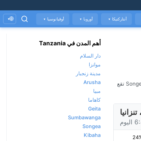
🌐
أنتاركتيكا
أوروبا
أوقيانوسيا
▾
▼
▼
▼
أهم المدن في Tanzania
دار السلام
موانزا
مدينة زنجبار
Arusha
الطقس المباشر في Songea، حاليًا 13°C مع مشمس. عرض توقعات 7 يومًا، الأحوال الجوية كل ساعة، ومؤشر جودة الهواء. Songea تقع
مبيا
كاهاما
Geita
Sumbawanga
Songea
Kibaha
24