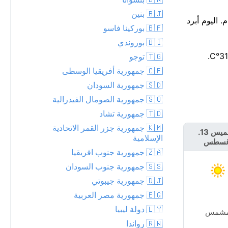
🇧🇯 بنين
ضئيلة بنسبة 7% فقط لهطول الأمطار اليوم، مع توقع ما يصل إلى 0 مم. أدفأ جزء من اليوم يكون قرب 13 عند حوالي 24°م. اليوم أبرد
🇧🇫 بوركينا فاسو
🇧🇮 بوروندي
🇹🇬 توجو
🇨🇫 جمهورية أفريقيا الوسطى
🇸🇩 جمهورية السودان
🇸🇴 جمهورية الصومال الفيدرالية
🇹🇩 جمهورية تشاد
🇰🇲 جمهورية جزر القمر الاتحادية
الخميس 13.
الجمعة 14.
الإسلامية
غسطس
أغسطس
🇿🇦 جمهورية جنوب افريقيا
🇸🇸 جمهورية جنوب السودان
🇩🇯 جمهورية جيبوتي
🇪🇬 جمهورية مصر العربية
🇱🇾 دولة ليبيا
شمس
مشمس
🇷🇼 رواندا