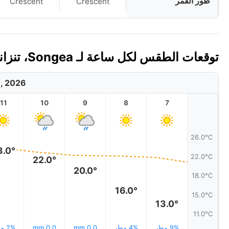
طور القمر
Crescent
Crescent
توقعات الطقس لكل ساعة لـ Songea، تنزانيا اليوم 🇹🇿
8, 2026
11
10
9
8
7
26.0°C
3.0°
22.0°C
22.0°
20.0°
18.0°C
16.0°
15.0°C
13.0°
11.0°C
9% مطر
4% مطر
0.0 mm
0.0 mm
2% مطر