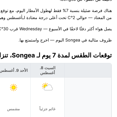
من المعتاد — حوالي 2°C تحت أعلى درجة معتادة لـأغسطس وهي 26°C.
يصل هواء أكثر دفئًا لاحقًا في الأسبوع — Wednesday قرب 30°C. للمعلومية، أعلى درجة حرارة قياسية لهذا التاريخ في Songea هي 31°C.
ظروف مثالية في Songea اليوم — اخرج واستمتع بها.
توقعات الطقس لمدة 7 يوم لـ Songea، تنزانيا 🇹🇿
السبت 8.
الأحد 9. أغسطس
أغسطس
غائم جزئياً
مشمس