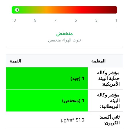
1
10
9
7
5
3
1
منخفض
تلوث الهواء منخفض
المعلمة
القيمة
مؤشر وكالة
حماية البيئة
1 (جيد)
الأمريكية:
مؤشر وكالة
البيئة
1 (منخفض)
البريطانية:
ثاني أكسيد
91.0 µg/m³
الكربون: