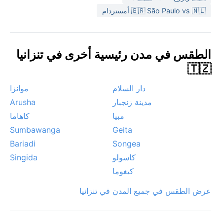
التلال المحيطة. باختصار، كيماها وجهة هادئة لمن يريد
🇧🇷 São Paulo vs 🇳🇱 أمستردام
استكشاف الحياة التنزانية الأصيلة دون الإزعاج الجوي الشديد.
الطقس في مدن رئيسية أخرى في تنزانيا
🇹🇿
دار السلام
موانزا
مدينة زنجبار
Arusha
مبيا
كاهاما
Sumbawanga
Geita
Bariadi
Songea
كاسولو
Singida
كيغوما
عرض الطقس في جميع المدن في تنزانيا