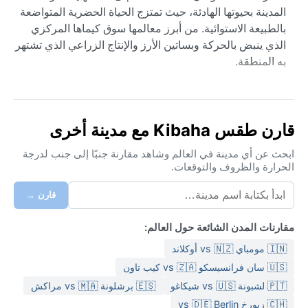
المدينة بحيوتها الهادئة، حيث تمتزج الحياة الحضرية المتواضعة
بالطبيعة الاستوائية. من أبرز معالمها سوق كيماها المركزي
الذي ينبض بالحركة وبساتين الأرز والإنتاج الزراعي الذي تشتهر
به المنطقة.
مناخ كيماها من الطراز المداري السافاني (أو Aw وفق تصنيف
كوبن). يغلب الطابع الحار على معظم أيام السنة مع موسمين
واضحين: موسم جاف من يونيو حتى أكتوبر، وآخر ممطر يبدأ
قارن طقس Kibaha مع مدينة أخرى
في نوفمبر ويمتد حتى أبريل مع ذروة هطول بين مارس ومايو.
تكون الرطوبة مرتفعة جداً أثناء الأمطار وقد تصل الحرارة
ابحث عن أي مدينة في العالم وشاهد مقارنة جنبًا إلى جنب لدرجة
الحرارة والظروف والتوقعات.
العظمى إلى 32 درجة مئوية. في الموسم الجاف تكون الأجواء
أكثر اعتدالاً مع ليالٍ منعشة. عند زيارة كيماها، يُنصح بإحضار
قارن →
ملابس قطنية خفيفة، مظلة أو سترة مقاومة للماء أثناء
الأمطار، وقبعة شمس لحماية البشرة من الحرارة.
مقارنات المدن الشائعة حول العالم:
أفضل وقت لزيارة كيماها من الناحية الجوية هو بين يونيو
🇮🇳 مومباي vs 🇳🇿 أوكلاند
وأكتوبر، حيث يكون الطقس جافاً ومشمساً مع هبوط طفيف
🇺🇸 سان فرانسيسكو vs 🇿🇦 كيب تاون
في درجات الحرارة. لا تشهد المنطقة أعاصير أو رياحاً موسمية
🇵🇹 لشبونة vs 🇺🇸 شيكاغو
🇪🇸 برشلونة vs 🇲🇦 مراكش
حادة، لكن قد تحدث عواصف رعدية مفاجئة خلال الموسم
🇨🇭 زيورخ vs 🇩🇪 Berlin
الممطر. كما ينتشر الضباب الخفيف في الصباحات الباردة على