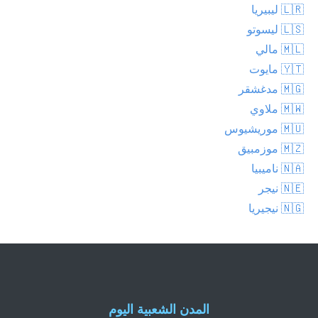
🇱🇷 ليبيريا
🇱🇸 ليسوتو
🇲🇱 مالي
🇾🇹 مايوت
🇲🇬 مدغشقر
🇲🇼 ملاوي
🇲🇺 موريشيوس
🇲🇿 موزمبيق
🇳🇦 ناميبيا
🇳🇪 نيجر
🇳🇬 نيجيريا
المدن الشعبية اليوم