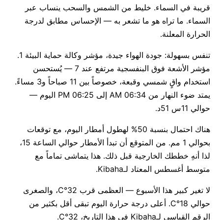
قريبة في السماء. خليط من الشمس والسحب ينساب عبر
السماء. ما تراه هو ما تشعر به — الإحساس مطابق لدرجة
الحرارة المعلنة.
تنفس بسهولة: جودة الهواء جيدة، مؤشر وكالة حماية البيئة 1.
مؤشر الأشعة فوق البنفسجية مرتفع عند 7 — يُستحسن
استخدام واقٍ شمسي وقبعة، خصوصاً بين 11 صباحاً و3 مساءً.
يمتد ضوء النهار من 06:34 AM إلى 06:25 PM اليوم —
حوالي 11س 51د.
هناك احتمال بنسبة 50% لهطول أمطار اليوم، مع توقعات
بحوالي 1 مم. من المتوقع أن تبدأ الأمطار حوالي الساعة 15،
لذا أنهِ خططك الخارجية قبل ذلك. هذا يتماشى تماماً مع
متوسط أغسطس المعتاد لـKibaha.
لا تغير كبير هذا الأسبوع — العظمى قرب 32°C، والصغرى
حوالي 18°C. أعلى درجة حرارة اليوم تبقى أقل بكثير من
الرقم القياسي لـKibaha في هذا التاريخ، 32°C.