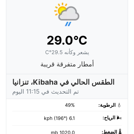
29.0°C
يشعر وكأنه 29.5°C
أمطار متفرقة قريبة
الطقس الحالي في Kibaha، تنزانيا
تم التحديث في 11:15 اليوم
💧
الرطوبة:
49%
🌬️
الرياح:
6.1 kph (196°)
🌡️
الضغط:
1020.0 mb