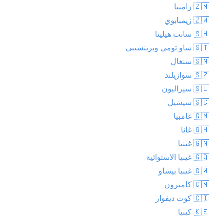
🇿🇲 زامبيا
🇿🇼 زيمبابوي
🇸🇭 سانت هيلينا
🇸🇹 ساو تومي وبرينسيبي
🇸🇳 سنغال
🇸🇿 سوازيلند
🇸🇱 سيراليون
🇸🇨 سيشيل
🇬🇲 غامبيا
🇬🇭 غانا
🇬🇳 غينيا
🇬🇶 غينيا الاستوائية
🇬🇼 غينيا بيساو
🇨🇲 كاميرون
🇨🇮 كوت ديفوار
🇰🇪 كينيا