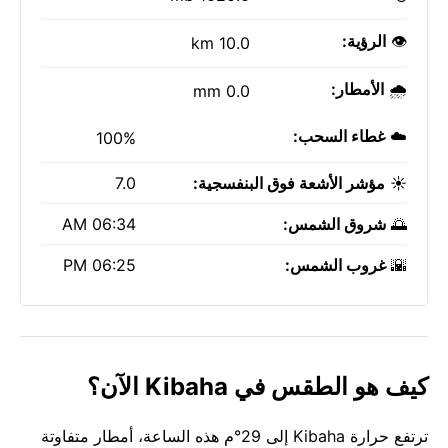
👁️
الرؤية:
10.0 km
🌧️
الأمطار:
0.0 mm
☁️
غطاء السحب:
100%
☀️
مؤشر الأشعة فوق البنفسجية:
7.0
🌅
شروق الشمس:
06:34 AM
🌇
غروب الشمس:
06:25 PM
كيف هو الطقس في Kibaha الآن؟
ترتفع حرارة Kibaha إلى 29°م هذه الساعة، أمطار متفاوتة