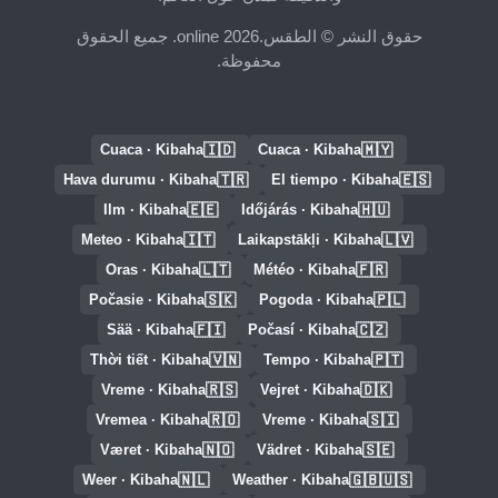
حقوق النشر © الطقس.online 2026. جميع الحقوق
محفوظة.
🇮🇩
🇲🇾
Cuaca · Kibaha
Cuaca · Kibaha
🇹🇷
🇪🇸
Hava durumu · Kibaha
El tiempo · Kibaha
🇪🇪
🇭🇺
Ilm · Kibaha
Időjárás · Kibaha
🇮🇹
🇱🇻
Meteo · Kibaha
Laikapstākļi · Kibaha
🇱🇹
🇫🇷
Oras · Kibaha
Météo · Kibaha
🇸🇰
🇵🇱
Počasie · Kibaha
Pogoda · Kibaha
🇫🇮
🇨🇿
Sää · Kibaha
Počasí · Kibaha
🇻🇳
🇵🇹
Thời tiết · Kibaha
Tempo · Kibaha
🇷🇸
🇩🇰
Vreme · Kibaha
Vejret · Kibaha
🇷🇴
🇸🇮
Vremea · Kibaha
Vreme · Kibaha
🇳🇴
🇸🇪
Været · Kibaha
Vädret · Kibaha
🇳🇱
🇬🇧🇺🇸
Weer · Kibaha
Weather · Kibaha