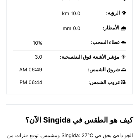
👁️
الرؤية:
10.0 km
🌧️
الأمطار:
0.0 mm
☁️
غطاء السحب:
10%
☀️
مؤشر الأشعة فوق البنفسجية:
3.0
🌅
شروق الشمس:
06:49 AM
🌇
غروب الشمس:
06:44 PM
كيف هو الطقس في Singida الآن؟
الجو دافئ بحق في Singida: 27°C ومشمس. توقع فترات من