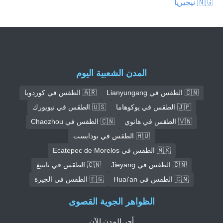
🇳🇬 نيجيريا
المدن الشعبية اليوم
🇨🇳 الطقس في Lianyungang
🇦🇷 الطقس في كوردوبا
🇯🇵 الطقس في يوكوهاما
🇺🇸 الطقس في نيويورك
🇻🇳 الطقس في هانوي
🇨🇳 الطقس في Chaozhou
🇭🇺 الطقس في بودابست
🇲🇽 الطقس في Ecatepec de Morelos
🇨🇳 الطقس في Jieyang
🇨🇳 الطقس في نانينغ
🇨🇳 الطقس في Huai'an
🇪🇬 الطقس في الجيزة
الظواهر الجوية القصوى
أحر المدن الآن