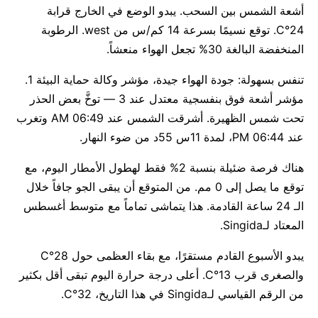
أشعة الشمس بين السحب. يبدو الوضع في الخارج قرابة
24°C. توقع نسيمًا بسرعة 14 كم/س من west. الرطوبة
المنخفضة البالغة 30% تجعل الهواء منعشاً.
تنفس بسهولة: جودة الهواء جيدة، مؤشر وكالة حماية البيئة 1.
مؤشر أشعة فوق بنفسجية معتدل عند 3 — توخَّ بعض الحذر
تحت شمس الظهيرة. أشرقت الشمس عند 06:49 AM وتغرب
عند 06:44 PM، لمدة 11س 55د من ضوء النهار.
هناك فرصة ضئيلة بنسبة 2% فقط لهطول الأمطار اليوم، مع
توقع ما يصل إلى 0 مم. من المتوقع أن يبقى الجو جافاً خلال
الـ 24 ساعة القادمة. هذا يتماشى تماماً مع متوسط أغسطس
المعتاد لـSingida.
يبدو الأسبوع القادم مستقرًا، مع بقاء العظمى حول 28°C
والصغرى قرب 13°C. أعلى درجة حرارة اليوم تبقى أقل بكثير
من الرقم القياسي لـSingida في هذا التاريخ، 32°C.