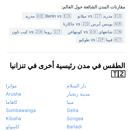
مقارنات المدن الشائعة حول العالم:
🇪🇸 مدريد vs 🇮🇹 ميلانو
🇩🇪 Berlin vs 🇪🇸 مدريد
🇦🇷 بوينس آيرس vs 🇮🇩 جاكارتا
🇨🇳 شانغهاي vs 🇩🇰 كوبنهاغن
🇮🇹 روما vs 🇿🇦 كيب تاون
🇦🇹 فيينا vs 🇯🇵 طوكيو
الطقس في مدن رئيسية أخرى في تنزانيا
🇹🇿
دار السلام
موانزا
مدينة زنجبار
Arusha
مبيا
كاهاما
Sumbawanga
Geita
Kibaha
Songea
Bariadi
كاسولو