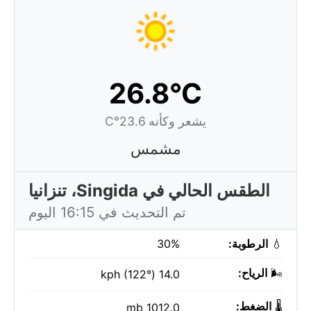
26.8°C
يشعر وكأنه 23.6°C
مشمس
الطقس الحالي في Singida، تنزانيا
تم التحديث في 16:15 اليوم
💧
الرطوبة:
30%
🌬️
الرياح:
14.0 kph (122°)
🌡️
الضغط:
1012.0 mb