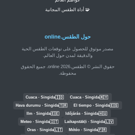
🧩 أداة الطقس المجانية
حول الطقس.online
مصدر موثوق للحصول على توقعات الطقس الحية
والدقيقة لمدن حول العالم.
حقوق النشر © الطقس.online 2026. جميع الحقوق
محفوظة.
🇮🇩
🇲🇾
Cuaca · Singida
Cuaca · Singida
🇹🇷
🇪🇸
Hava durumu · Singida
El tiempo · Singida
🇪🇪
🇭🇺
Ilm · Singida
Időjárás · Singida
🇮🇹
🇱🇻
Meteo · Singida
Laikapstākļi · Singida
🇱🇹
🇫🇷
Oras · Singida
Météo · Singida