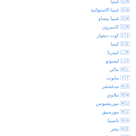
🇬🇳 غينيا
🇬🇶 غينيا الاستوائية
🇬🇼 غينيا بيساو
🇨🇲 كاميرون
🇨🇮 كوت ديفوار
🇰🇪 كينيا
🇱🇷 ليبيريا
🇱🇸 ليسوتو
🇲🇱 مالي
🇾🇹 مايوت
🇲🇬 مدغشقر
🇲🇼 ملاوي
🇲🇺 موريشيوس
🇲🇿 موزمبيق
🇳🇦 ناميبيا
🇳🇪 نيجر