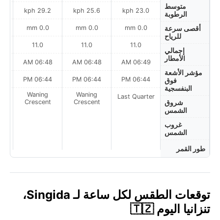
متوسط
ph
29.2 kph
25.6 kph
23.0 kph
الرطوبة
0.0 mm
0.0 mm
0.0 mm
أقصى سرعة
للرياح
11.0
11.0
11.0
إجمالي
الأمطار
AM
06:48 AM
06:48 AM
06:49 AM
مؤشر الأشعة
PM
06:44 PM
06:44 PM
06:44 PM
فوق
البنفسجية
Waning
Waning
Last Quarter
t
Crescent
Crescent
شروق
الشمس
غروب
الشمس
طور القمر
توقعات الطقس لكل ساعة لـ Singida،
تنزانيا اليوم 🇹🇿