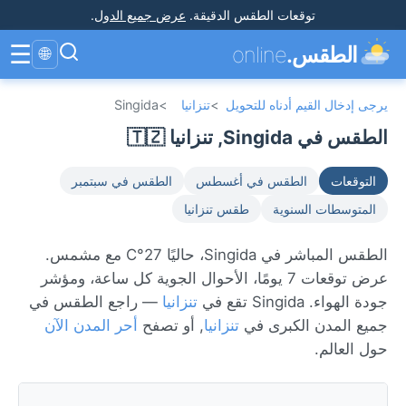
توقعات الطقس الدقيقة
.
عرض جميع الدول
.
☰
الطقس.
online
🌐
يرجى إدخال القيم أدناه للتحويل
>
تنزانيا
>
Singida
الطقس في Singida, تنزانيا 🇹🇿
التوقعات
الطقس في أغسطس
الطقس في سبتمبر
المتوسطات السنوية
طقس تنزانيا
الطقس المباشر في Singida، حاليًا 27°C مع مشمس.
عرض توقعات 7 يومًا، الأحوال الجوية كل ساعة، ومؤشر
جودة الهواء. Singida تقع في
تنزانيا
— راجع الطقس في
جميع المدن الكبرى في
تنزانيا
, أو تصفح
أحر المدن الآن
حول العالم.