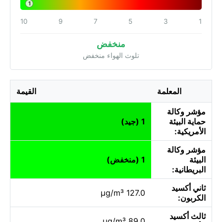
1
10
9
7
5
3
1
منخفض
تلوث الهواء منخفض
المعلمة
القيمة
مؤشر وكالة
حماية البيئة
1 (جيد)
الأمريكية:
مؤشر وكالة
البيئة
1 (منخفض)
البريطانية:
ثاني أكسيد
127.0 µg/m³
الكربون:
ثالث أكسيد
89.0 µg/m³