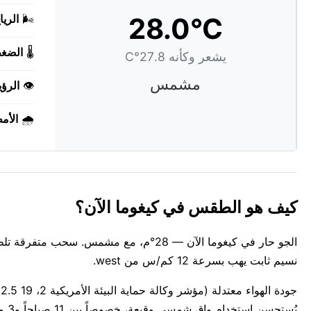
28.0°C
🌬️
الريا
🌡️
الضغ
يشعر وكأنه 27.8°C
مشمس
👁️
الرؤي
🌧️
الأم
كيف هو الطقس في كيغوما الآن؟
الجو حار في كيغوما الآن — 28°م، مع مشم
نسيم ثابت يهب بسرعة 12 كم/س من west.