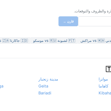
ارة والظروف والتوقعات.
قارن →
🇵🇹 لشبونة vs 🇷🇺 موسكو
🇮🇩 جاكارتا vs 🇿🇦 كيب تاون
موانزا
مدينة زنجبار
كاهاما
Geita
ga
Bariadi
Kibah