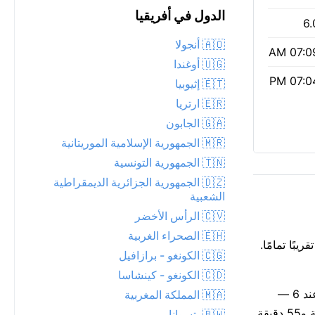
الدول في أفريقيا
6.
🇦🇴 أنجولا
07:09 
🇺🇬 أوغندا
07:04 
🇪🇹 إثيوبيا
🇪🇷 ارتريا
🇬🇦 الجابون
🇲🇷 الجمهورية الإسلامية الموريتانية
🇹🇳 الجمهورية التونسية
🇩🇿 الجمهورية الجزائرية الديمقراطية
الشعبية
🇨🇻 الرأس الأخضر
🇪🇭 الصحراء الغربية
ريبًا تمامًا.
🇨🇬 الكونغو - برازافيل
🇨🇩 الكونغو - كينشاسا
جودة الهواء معتدلة (مؤشر وكالة حماية البيئة الأمريكية 2، PM2.5 19) — مقبولة لمعظم الناس. مؤشر الأشعة فوق البنفسجية مرتفع عند 6 —
🇲🇦 المملكة المغربية
يُستحسن استخدام واقٍ شمسي وقبعة، خصوصاً بين 11 صباحاً و3 مساءً. شروق الشمس كان 07:09 AM، والغروب 07:04 PM: 11 ساعة و55 دقيقة
🇧🇼 بتسوانا