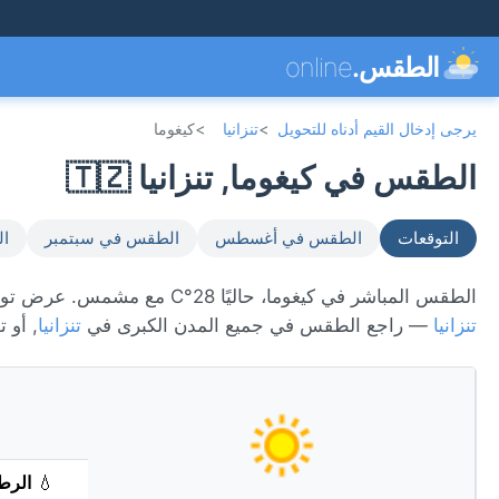
الطقس.
online
يرجى إدخال القيم أدناه للتحويل
>
تنزانيا
>
كيغوما
الطقس في كيغوما, تنزانيا 🇹🇿
التوقعات
الطقس في أغسطس
الطقس في سبتمبر
ال
الطقس المباشر في كيغوما، حاليًا 28°C مع مشمس. عرض توقعات 7 يومًا، الأحوال الجوية كل ساعة، ومؤشر جودة الهواء. كيغوما تقع في
تنزانيا
— راجع الطقس في جميع المدن الكبرى في
تنزانيا
, أو 
💧
الرط