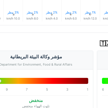
1% مطر
2% مطر
2% مطر
2% مطر
3% مطر
↑
↑
↑
↑
↑
h
10.0 km/h
8.0 km/h
4.0 km/h
6.0 km/h
12.0 km/h
مؤشر وكالة البيئة البريطانية
Department for Environment, Food & Rural Affairs
2
9
7
5
3
1
6
منخفض
تلوث الهواء منخفض