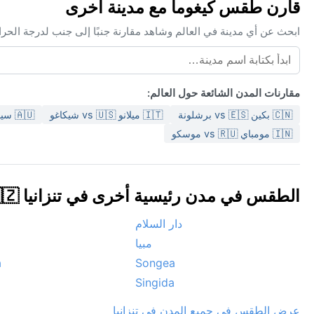
قارن طقس كيغوما مع مدينة أخرى
ابحث عن أي مدينة في العالم وشاهد مقارنة جنبًا إلى جنب لدرجة الحر
مقارنات المدن الشائعة حول العالم:
🇨🇳 بكين vs 🇪🇸 برشلونة
🇮🇹 ميلانو vs 🇺🇸 شيكاغو
🇦🇺 سيدني vs 🇲🇦 مراكش
🇮🇳 مومباي vs 🇷🇺 موسكو
الطقس في مدن رئيسية أخرى في تنزانيا 🇹🇿
دار السلام
مبيا
a
Songea
Singida
عرض الطقس في جميع المدن في تنزانيا