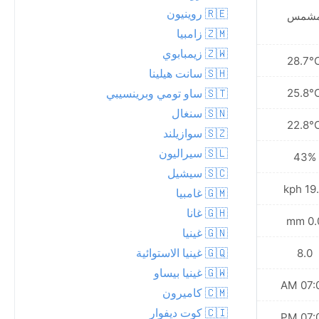
🇷🇪 روينيون
شمس
مشمس
🇿🇲 زامبيا
🇿🇼 زيمبابوي
29.1°C
28.7°
🇸🇭 سانت هيلينا
26.0°C
25.8°
🇸🇹 ساو تومي وبرينسيبي
🇸🇳 سنغال
23.0°C
22.8°
🇸🇿 سوازيلند
🇸🇱 سيراليون
45%
43%
🇸🇨 سيشيل
20.9 kph
19.4 
🇬🇲 غامبيا
🇬🇭 غانا
0.0 mm
0.0 
🇬🇳 غينيا
🇬🇶 غينيا الاستوائية
8.0
8.0
🇬🇼 غينيا بيساو
07:07 AM
07:07
🇨🇲 كاميرون
🇨🇮 كوت ديفوار
07:04 PM
07:04