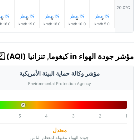
20.0°C
1% مطر
1% مطر
1% مطر
1% مطر
1% مطر
↑
↑
↑
↑
↑
16.0 km/h
19.0 km/h
18.0 km/h
10.0 km/h
5.0 km/h
مؤشر جودة الهواء in كيغوما, تنزانيا 🇹🇿 (AQI)
مؤشر وكالة حماية البيئة الأمريكية
Environmental Protection Agency
2
5
4
3
2
1
معتدل
جودة الهواء مقبولة لمعظم الناس