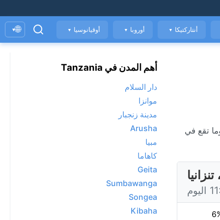
🌐
أنتاركتيكا
أوروبا
أوقيانوسيا
▾
▼
▼
▼
أهم المدن في Tanzania
دار السلام
موانزا
مدينة زنجبار
Arusha
مبيا
كاهاما
Geita
نزانيا
Sumbawanga
Songea
Kibaha
6