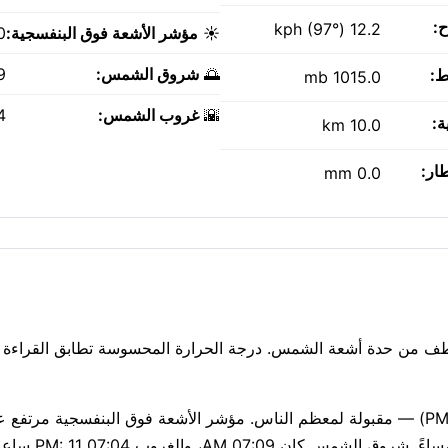
ح:
12.2 kph (97°)
☀️
مؤشر الأشعة فوق البنفسجية:
0
🌅
شروق الشمس:
AM
ط:
1015.0 mb
🌇
غروب الشمس:
PM
ة:
10.0 km
طار:
0.0 mm
س. سحب متفرقة تلطف من حدة أشعة الشمس. درجة الحرارة المحسوسة تطابق القراءة تق