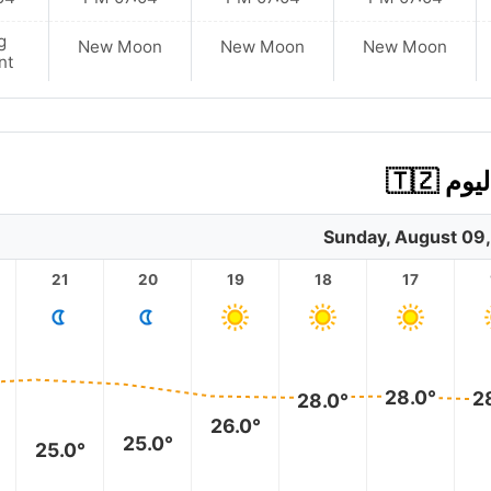
g
New Moon
New Moon
New Moon
nt
 🇹🇿
Sunday, August 09
21
20
19
18
17
28.0°
2
28.0°
26.0°
25.0°
25.0°