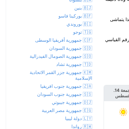
🇧🇯 بنين
🇧🇫 بوركينا فاسو
 والليلة. هذا يتماشى
🇧🇮 بوروندي
🇹🇬 توجو
ثير من الرقم القياسي
🇨🇫 جمهورية أفريقيا الوسطى
🇸🇩 جمهورية السودان
🇸🇴 جمهورية الصومال الفيدرالية
🇹🇩 جمهورية تشاد
🇰🇲 جمهورية جزر القمر الاتحادية
الإسلامية
🇿🇦 جمهورية جنوب افريقيا
الجمعة 14.
السبت 15.
🇸🇸 جمهورية جنوب السودان
غسطس
أغسطس
🇩🇯 جمهورية جيبوتي
🇪🇬 جمهورية مصر العربية
🇱🇾 دولة ليبيا
🇷🇼 رواندا