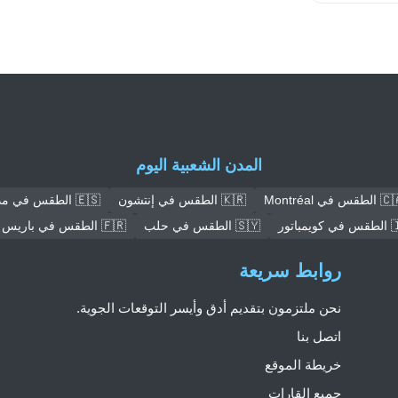
المدن الشعبية اليوم
طقس في Montréal
🇰🇷 الطقس في إنتشون
🇪🇸 الطقس في مدريد
مباتور
🇸🇾 الطقس في حلب
🇫🇷 الطقس في باريس
روابط سريعة
نحن ملتزمون بتقديم أدق وأيسر التوقعات الجوية.
اتصل بنا
خريطة الموقع
جميع القارات