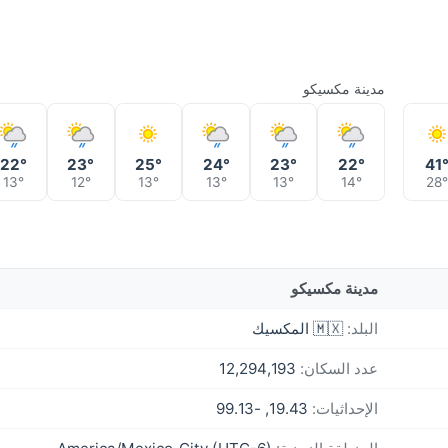
مدينة مكسيكو
22°
23°
25°
24°
23°
22°
41
13°
12°
13°
13°
13°
14°
28°
مدينة مكسيكو
البلد:
🇲🇽 المكسيك
عدد السكان:
12,294,193
الإحداثيات:
19.43, -99.13