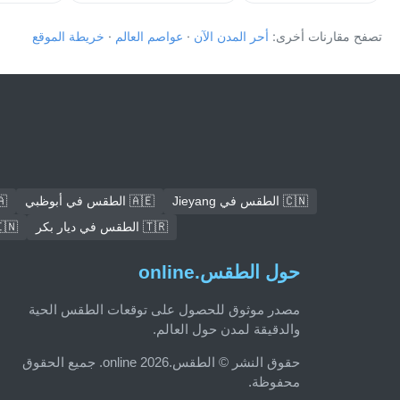
تصفح مقارنات أخرى:
أحر المدن الآن
·
عواصم العالم
·
خريطة الموقع
🇨🇳 الطقس في Jieyang
🇦🇪 الطقس في أبوظبي
🇨🇦 ال
🇹🇷 الطقس في ديار بكر
🇮🇳 الطقس في كوي
حول الطقس.online
مصدر موثوق للحصول على توقعات الطقس الحية
والدقيقة لمدن حول العالم.
حقوق النشر © الطقس.online 2026. جميع الحقوق
محفوظة.