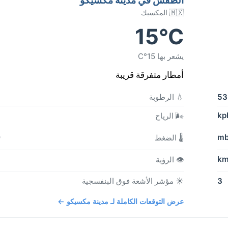
🇲🇽 المكسيك
15°C
يشعر بها 15°C
أمطار متفرقة قريبة
5
💧 الرطوبة
🌬️ الرياح
b
🌡️ الضغط
👁️ الرؤية
3
☀️ مؤشر الأشعة فوق البنفسجية
عرض التوقعات الكاملة لـ مدينة مكسيكو ←