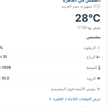
🇪🇬 جمهورية مصر العربية
28°C
يشعر بها 28°C
مشمس
💧 الرطوبة
3%
10 kph
🌬️ الرياح
1008 mb
🌡️ الضغط
10.0 km
👁️ الرؤية
☀️ مؤشر الأشعة فوق البنفسجية
عرض التوقعات الكاملة لـ القاهرة ←