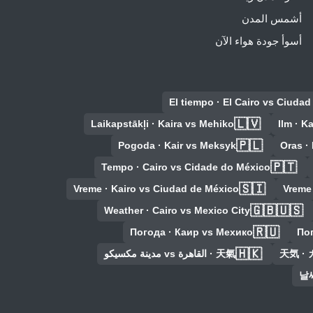
أشمس المدن
أسوأ جودة هواء الآن
El tiempo · El Cairo vs Ciuda
🇱🇻
Laikapstākļi · Kaira vs Mehiko
Ilm · K
🇵🇱
Pogoda · Kair vs Meksyk
Oras ·
🇵🇹
Tempo · Cairo vs Cidade do México
🇸🇮
Vreme · Kairo vs Ciudad de México
Vreme
🇬🇧🇺🇸
Weather · Cairo vs Mexico City
🇷🇺
Погода · Каир vs Мехико
Пог
🇭🇰
天気 ·
天氣 · القاهرة vs مدينة مكسيكو
날씨