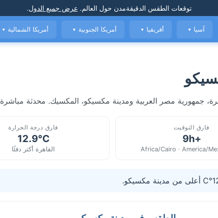
توقعات الطقس الدقيقة
مدن حول العالم
.
عرض جميع الدول
.
آسيا
أفريقيا
أمريكا الجنوبية
أمريكا الشمالية
▼
▼
▼
▼
سيكو
رة، جمهورية مصر العربية ومدينة مكسيكو، المكسيك. محدثة مباشرة.
فارق التوقيت
فارق درجة الحرارة
12.9°C
+9h
Africa/Cairo · America/Me
القاهرة أكثر دفئًا
الطقس في مدينة مكسيكو