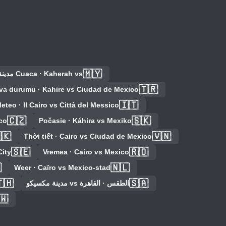
🇲🇾
Cuaca · Kaherah vs مدينة مكسيكو
🇹🇷
va durumu · Kahire vs Ciudad de Mexico
🇮🇹
eteo · Il Cairo vs Città del Messico
🇨🇿
🇸🇰
co
Počasie · Káhira vs Mexiko
🇰
🇻🇳
Thời tiết · Cairo vs Ciudad de Mexico
🇸🇪
🇷🇴
City
Vremea · Cairo vs Mexico

🇳🇱
Weer · Caïro vs Mexico-stad
🇭
🇸🇦
الطقس · القاهرة vs مدينة مكسيكو
🇼