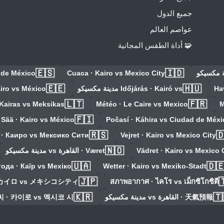
جميع الدول
عواصم العالم
🧩 أداة الطقس المجانية
🇪🇸
🇮🇩
d de México
Cuaca · Kairo vs Mexico City
🇪🇪
🇭🇺
airo vs México
Időjárás · Kairó vs مدينة مكسيكو
Ha
🇱🇹
🇫🇷
 Kairas vs Meksikas
Météo · Le Caire vs Mexico
M
🇫🇮
Sää · Kairo vs México
Počasí · Káhira vs Ciudad de Méxi
🇷🇸

 · Каиро vs Мексико Сити
Vejret · Kairo vs Mexico City
🇳🇴
Været · القاهرة vs مدينة مكسيكو
Vädret · Kairo vs Mexico 
🇺🇦
🇩
ода · Каїр vs Мехіко
Wetter · Kairo vs Mexiko-Stadt
🇯🇵

 カイロ vs メキシコシティ
สภาพอากาศ · ไคโร vs เม็กซิโกซิตี
🇰🇷
🇹
 · 카이로 vs 멕시코 시
天氣預報 · القاهرة vs مدينة مكسيكو