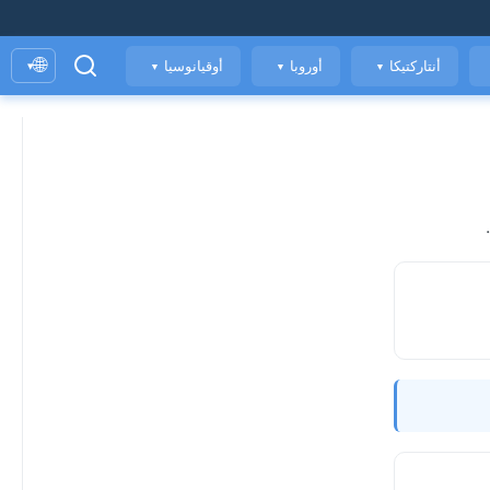
🌐
أنتاركتيكا
أوروبا
أوقيانوسيا
▾
▼
▼
▼