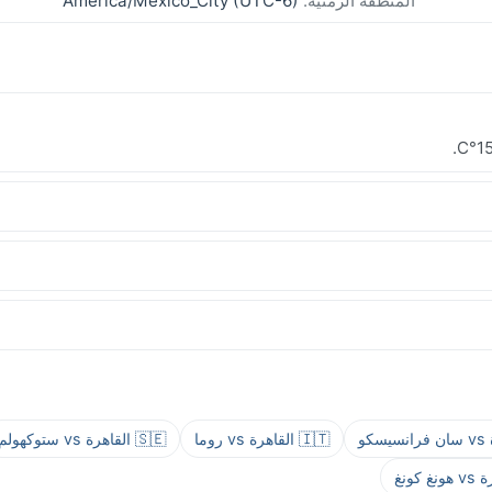
المنطقة الزمنية:
America/Mexico_City (UTC-6)
🇮🇹 القاهرة vs روما
🇸🇪 القاهرة vs ستوكهولم