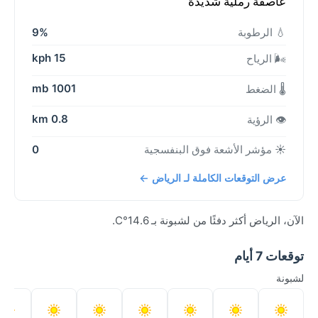
عاصفة رملية شديدة
💧 الرطوبة
9%
15 kph
🌬️ الرياح
1001 mb
🌡️ الضغط
0.8 km
👁️ الرؤية
☀️ مؤشر الأشعة فوق البنفسجية
0
عرض التوقعات الكاملة لـ الرياض ←
الآن، الرياض أكثر دفئًا من لشبونة بـ 14.6°C.
توقعات 7 أيام
لشبونة