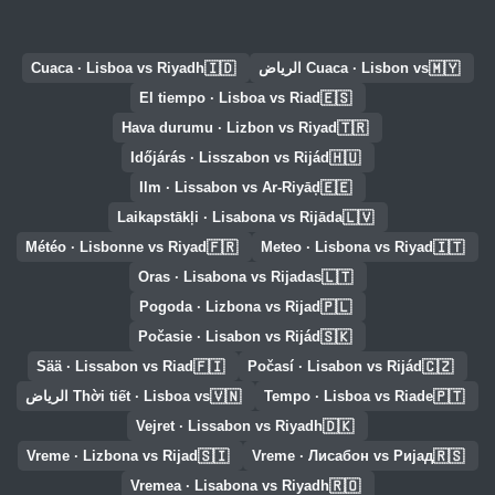
🇮🇩
🇲🇾
Cuaca · Lisbon vs الرياض
Cuaca · Lisboa vs Riyadh
🇪🇸
El tiempo · Lisboa vs Riad
🇹🇷
Hava durumu · Lizbon vs Riyad
🇭🇺
Időjárás · Lisszabon vs Rijád
🇪🇪
Ilm · Lissabon vs Ar-Riyāḑ
🇱🇻
Laikapstākļi · Lisabona vs Rijāda
🇫🇷
🇮🇹
Météo · Lisbonne vs Riyad
Meteo · Lisbona vs Riyad
🇱🇹
Oras · Lisabona vs Rijadas
🇵🇱
Pogoda · Lizbona vs Rijad
🇸🇰
Počasie · Lisabon vs Rijád
🇫🇮
🇨🇿
Sää · Lissabon vs Riad
Počasí · Lisabon vs Rijád
🇻🇳
🇵🇹
Tempo · Lisboa vs Riade
Thời tiết · Lisboa vs الرياض
🇩🇰
Vejret · Lissabon vs Riyadh
🇸🇮
🇷🇸
Vreme · Lizbona vs Rijad
Vreme · Лисабон vs Ријад
🇷🇴
Vremea · Lisabona vs Riyadh