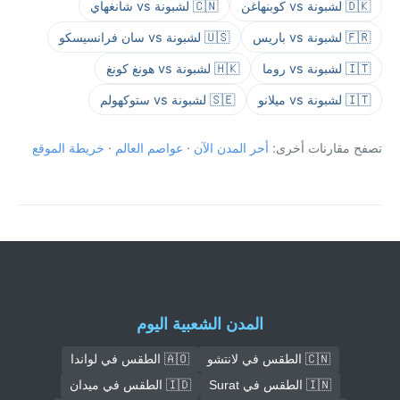
🇩🇰 لشبونة vs كوبنهاغن
🇨🇳 لشبونة vs شانغهاي
🇫🇷 لشبونة vs باريس
🇺🇸 لشبونة vs سان فرانسيسكو
🇮🇹 لشبونة vs روما
🇭🇰 لشبونة vs هونغ كونغ
🇮🇹 لشبونة vs ميلانو
🇸🇪 لشبونة vs ستوكهولم
تصفح مقارنات أخرى:
أحر المدن الآن
·
عواصم العالم
·
خريطة الموقع
المدن الشعبية اليوم
🇨🇳 الطقس في لانتشو
🇦🇴 الطقس في لواندا
🇮🇳 الطقس في Surat
🇮🇩 الطقس في ميدان