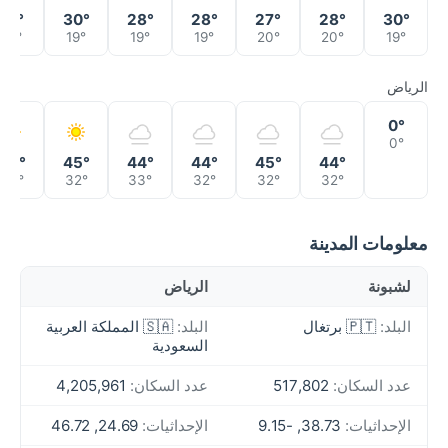
31°
30°
28°
28°
27°
28°
30°
19°
19°
19°
19°
20°
20°
19°
الرياض
0°
0°
46°
45°
44°
44°
45°
44°
35°
32°
33°
32°
32°
32°
معلومات المدينة
لشبونة
الرياض
البلد:
🇵🇹 برتغال
البلد:
🇸🇦 المملكة العربية
السعودية
عدد السكان:
517,802
عدد السكان:
4,205,961
الإحداثيات:
38.73, -9.15
الإحداثيات:
24.69, 46.72