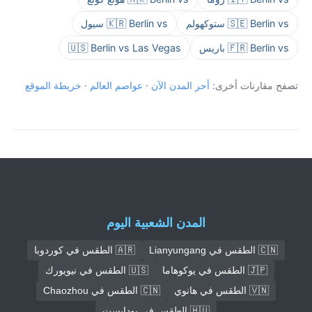
🇸🇪 Berlin vs ستوكهولم
🇰🇷 Berlin vs سيول
🇫🇷 Berlin vs باريس
🇺🇸 Berlin vs Las Vegas
تصفح مقارنات أخرى:
أحر المدن الآن
·
عواصم العالم
·
خريطة الموقع
المدن الشعبية اليوم
🇨🇳 الطقس في Lianyungang
🇦🇷 الطقس في كوردوبا
🇯🇵 الطقس في يوكوهاما
🇺🇸 الطقس في نيويورك
🇻🇳 الطقس في هانوي
🇨🇳 الطقس في Chaozhou
🇭🇺 الطقس في بودابست