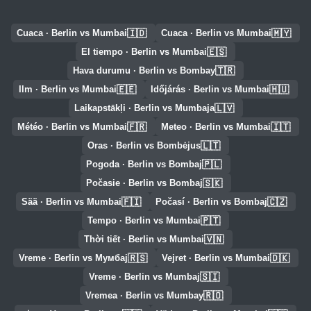
🇮🇩
🇲🇾
Cuaca · Berlin vs Mumbai
Cuaca · Berlin vs Mumbai
🇪🇸
El tiempo · Berlin vs Mumbai
🇹🇷
Hava durumu · Berlin vs Bombay
🇪🇪
🇭🇺
Ilm · Berlin vs Mumbai
Időjárás · Berlin vs Mumbai
🇱🇻
Laikapstākļi · Berlin vs Mumbaja
🇫🇷
🇮🇹
Météo · Berlin vs Mumbai
Meteo · Berlin vs Mumbai
🇱🇹
Oras · Berlin vs Bombėjus
🇵🇱
Pogoda · Berlin vs Bombaj
🇸🇰
Počasie · Berlin vs Bombaj
🇫🇮
🇨🇿
Sää · Berlin vs Mumbai
Počasí · Berlin vs Bombaj
🇵🇹
Tempo · Berlin vs Mumbai
🇻🇳
Thời tiết · Berlin vs Mumbai
🇷🇸
🇩🇰
Vreme · Berlin vs Мумбај
Vejret · Berlin vs Mumbai
🇸🇮
Vreme · Berlin vs Mumbaj
🇷🇴
Vremea · Berlin vs Mumbay