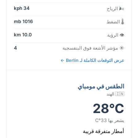
34 kph
🌬️ الرياح
1016 mb
🌡️ الضغط
10.0 km
👁️ الرؤية
☀️ مؤشر الأشعة فوق البنفسجية
4
عرض التوقعات الكاملة لـ Berlin ←
الطقس في مومباي
🇮🇳 الهند
28°C
يشعر بها 33°C
أمطار متفرقة قريبة