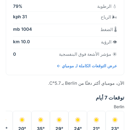
💧 الرطوبة
79%
31 kph
🌬️ الرياح
1004 mb
🌡️ الضغط
10.0 km
👁️ الرؤية
☀️ مؤشر الأشعة فوق البنفسجية
0
عرض التوقعات الكاملة لـ مومباي ←
الآن، مومباي أكثر دفئًا من Berlin بـ 5.7°C.
توقعات 7 أيام
Berlin
22°
20°
35°
29°
24°
21°
23°