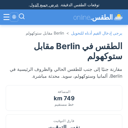
توقعات الطقس الدقيقة
.
عرض جميع الدول
.
☰
الطقس.
online
🌐
يرجى إدخال القيم أدناه للتحويل
>
Berlin مقابل ستوكهولم
الطقس في Berlin مقابل
ستوكهولم
مقارنة جنبًا إلى جنب للطقس الحالي والظروف الرئيسية في
Berlin، ألمانيا وستوكهولم، سويد. محدثة مباشرة.
المسافة
749 km
خط مستقيم
فارق التوقيت
نفس التوقيت