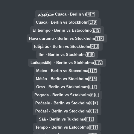
🇲🇾
Cuaca · Berlin vs ستوكهولم
🇮🇩
Cuaca · Berlin vs Stockholm
🇪🇸
El tiempo · Berlin vs Estocolmo
🇹🇷
Hava durumu · Berlin vs Stockholm
🇭🇺
Időjárás · Berlin vs Stockholm
🇪🇪
Ilm · Berlin vs Stockholm
🇱🇻
Laikapstākļi · Berlin vs Stokholma
🇮🇹
Meteo · Berlin vs Stoccolma
🇫🇷
Météo · Berlin vs Stockholm
🇱🇹
Oras · Berlin vs Stokholmas
🇵🇱
Pogoda · Berlin vs Sztokholm
🇸🇰
Počasie · Berlin vs Štokholm
🇨🇿
Počasí · Berlin vs Stockholm
🇫🇮
Sää · Berlin vs Tukholma
🇵🇹
Tempo · Berlin vs Estocolmo