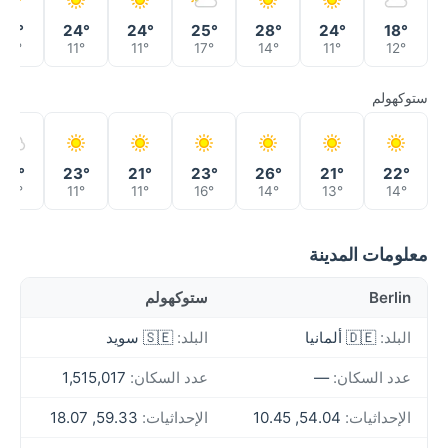
31°
24°
24°
25°
28°
24°
18°
15°
11°
11°
17°
14°
11°
12°
ستوكهولم
27°
23°
21°
23°
26°
21°
22°
14°
11°
11°
16°
14°
13°
14°
معلومات المدينة
Berlin
ستوكهولم
البلد:
🇩🇪 ألمانيا
البلد:
🇸🇪 سويد
عدد السكان:
—
عدد السكان:
1,515,017
الإحداثيات:
54.04, 10.45
الإحداثيات:
59.33, 18.07