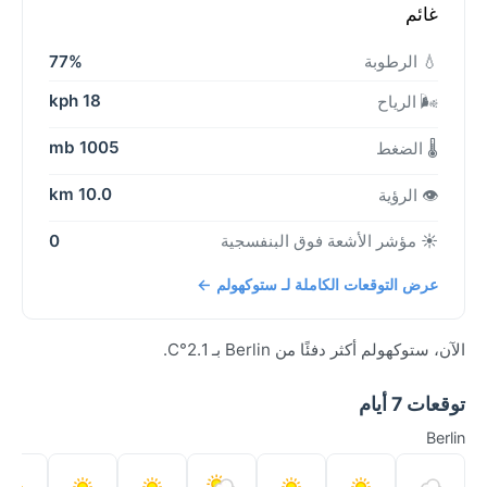
غائم
💧 الرطوبة
77%
18 kph
🌬️ الرياح
1005 mb
🌡️ الضغط
10.0 km
👁️ الرؤية
☀️ مؤشر الأشعة فوق البنفسجية
0
عرض التوقعات الكاملة لـ ستوكهولم ←
الآن، ستوكهولم أكثر دفئًا من Berlin بـ 2.1°C.
توقعات 7 أيام
Berlin