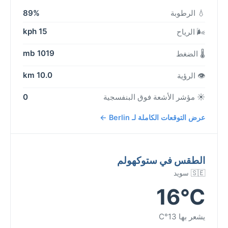
💧 الرطوبة
89%
15 kph
🌬️ الرياح
1019 mb
🌡️ الضغط
10.0 km
👁️ الرؤية
☀️ مؤشر الأشعة فوق البنفسجية
0
عرض التوقعات الكاملة لـ Berlin ←
الطقس في ستوكهولم
🇸🇪 سويد
16°C
يشعر بها 13°C