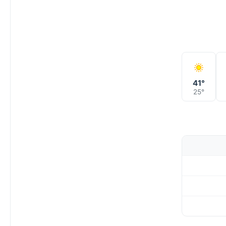
41°
25°