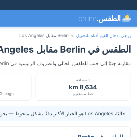
الطقس.
online
يرجى إدخال القيم أدناه للتحويل
>
Berlin مقابل Los Angeles
الطقس في Berlin مقابل Los Angeles
مقارنة جنبًا إلى جنب للطقس الحالي والظروف الرئيسية في Berlin، ألمانيا وLos Angeles، الولايات المتحدة الأمريكية. محدثة مباشرة.
المسافة
8,634 km
خط مستقيم
/Chicago
حاليًا، Los Angeles هو الخيار الأكثر دفئًا بشكل ملحوظ — بحوالي 24.7°C أعلى من Berlin.
الطقس في Berlin