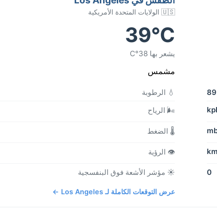
🇺🇸 الولايات المتحدة الأمريكية
39°C
يشعر بها 38°C
مشمس
8
💧 الرطوبة
🌬️ الرياح
🌡️ الضغط
👁️ الرؤية
0
☀️ مؤشر الأشعة فوق البنفسجية
عرض التوقعات الكاملة لـ Los Angeles ←