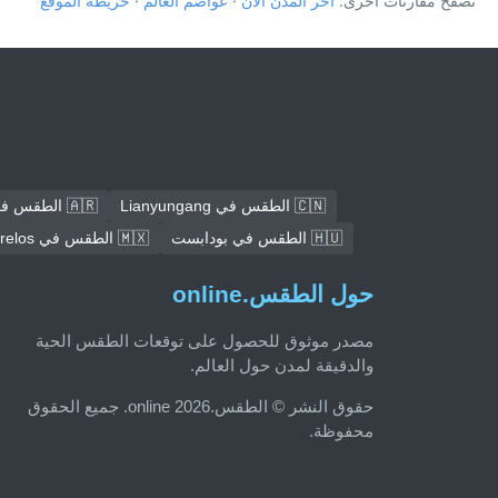
تصفح مقارنات أخرى:
أحر المدن الآن
·
عواصم العالم
·
خريطة الموقع
🇨🇳 الطقس في Lianyungang
🇦🇷 الطقس في كوردوبا
🇭🇺 الطقس في بودابست
🇲🇽 الطقس في Ecatepec de Morelos
حول الطقس.online
مصدر موثوق للحصول على توقعات الطقس الحية
والدقيقة لمدن حول العالم.
حقوق النشر © الطقس.online 2026. جميع الحقوق
محفوظة.