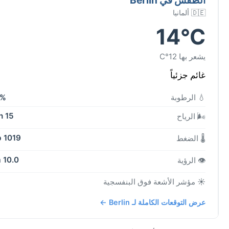
🇩🇪 ألمانيا
14°C
يشعر بها 12°C
غائم جزئياً
💧 الرطوبة
9%
15 kph
🌬️ الرياح
1019 mb
🌡️ الضغط
10.0 km
👁️ الرؤية
☀️ مؤشر الأشعة فوق البنفسجية
عرض التوقعات الكاملة لـ Berlin ←