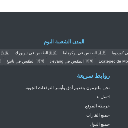
المدن الشعبية اليوم
🇯🇵 الطقس في يوكوهاما
🇺🇸 الطقس في نيويورك
🇻🇳 الطقس في هانوي
🇨🇳 الطقس في Jieyang
🇨🇳 الطقس في نانينغ
🇳
روابط سريعة
نحن ملتزمون بتقديم أدق وأيسر التوقعات الجوية.
اتصل بنا
خريطة الموقع
جميع القارات
جميع الدول