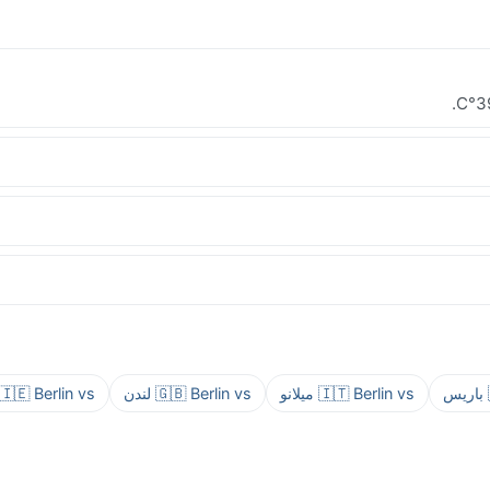
🇮🇹 Berlin vs ميلانو
🇬🇧 Berlin vs لندن
🇮🇪 Berlin vs دبلن