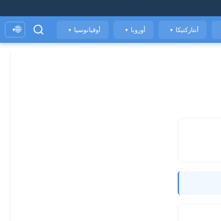
🌐
أنتاركتيكا
أوروبا
أوقيانوسيا
▾
▼
▼
▼