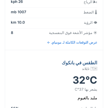
26 kph
🌬️ الرياح
1007 mb
🌡️ الضغط
10.0 km
👁️ الرؤية
☀️ مؤشر الأشعة فوق البنفسجية
8
عرض التوقعات الكاملة لـ مومباي ←
الطقس في بانكوك
🇹🇭 تايلاند
32°C
يشعر بها 37°C
ملبد بالغيوم