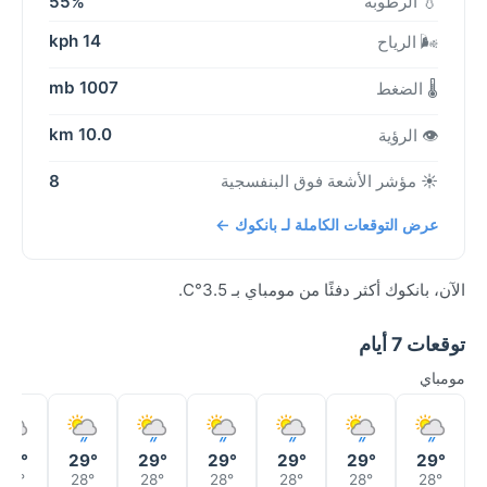
💧 الرطوبة
55%
14 kph
🌬️ الرياح
1007 mb
🌡️ الضغط
10.0 km
👁️ الرؤية
☀️ مؤشر الأشعة فوق البنفسجية
8
عرض التوقعات الكاملة لـ بانكوك ←
الآن، بانكوك أكثر دفئًا من مومباي بـ 3.5°C.
توقعات 7 أيام
مومباي
29°
29°
29°
29°
29°
29°
29°
27°
28°
28°
28°
28°
28°
28°