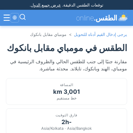
توقعات الطقس الدقيقة
.
عرض جميع الدول
.
☰
الطقس.
online
🌐
يرجى إدخال القيم أدناه للتحويل
>
مومباي مقابل بانكوك
الطقس في مومباي مقابل بانكوك
مقارنة جنبًا إلى جنب للطقس الحالي والظروف الرئيسية في
مومباي، الهند وبانكوك، تايلاند. محدثة مباشرة.
المسافة
3,001 km
خط مستقيم
فارق التوقيت
-2h
Asia/Kolkata · Asia/Bangkok