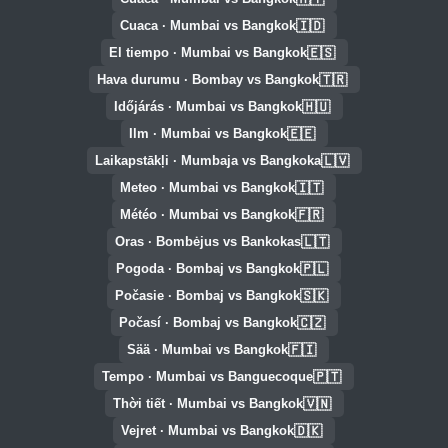
🇮🇩
Cuaca · Mumbai vs Bangkok
🇪🇸
El tiempo · Mumbai vs Bangkok
🇹🇷
Hava durumu · Bombay vs Bangkok
🇭🇺
Időjárás · Mumbai vs Bangkok
🇪🇪
Ilm · Mumbai vs Bangkok
🇱🇻
Laikapstākļi · Mumbaja vs Bangkoka
🇮🇹
Meteo · Mumbai vs Bangkok
🇫🇷
Météo · Mumbai vs Bangkok
🇱🇹
Oras · Bombėjus vs Bankokas
🇵🇱
Pogoda · Bombaj vs Bangkok
🇸🇰
Počasie · Bombaj vs Bangkok
🇨🇿
Počasí · Bombaj vs Bangkok
🇫🇮
Sää · Mumbai vs Bangkok
🇵🇹
Tempo · Mumbai vs Banguecoque
🇻🇳
Thời tiết · Mumbai vs Bangkok
🇩🇰
Vejret · Mumbai vs Bangkok