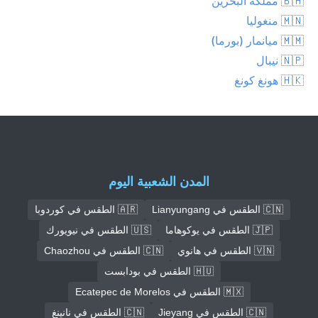
🇧🇭 مملكة البحرين
🇲🇳 منغوليا
🇲🇲 ميانمار (بورما)
🇳🇵 نيبال
🇭🇰 هونغ كونغ
المدن الشعبية اليوم
🇨🇳 الطقس في Lianyungang
🇦🇷 الطقس في كوردوبا
🇯🇵 الطقس في يوكوهاما
🇺🇸 الطقس في نيويورك
🇻🇳 الطقس في هانوي
🇨🇳 الطقس في Chaozhou
🇭🇺 الطقس في بودابست
🇲🇽 الطقس في Ecatepec de Morelos
🇨🇳 الطقس في Jieyang
🇨🇳 الطقس في نانينغ