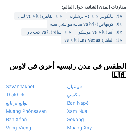
مقارنات المدن الشائعة حول العالم:
🇨🇦 فانكوفر vs 🇪🇸 برشلونة
🇪🇬 القاهرة vs 🇬🇧 لندن
🇩🇰 كوبنهاغن vs 🇻🇳 مدينة هو تشي مينه
🇬🇷 أثينا vs 🇷🇺 موسكو
🇬🇷 أثينا vs 🇿🇦 كيب تاون
🇪🇬 القاهرة vs 🇺🇸 Las Vegas
الطقس في مدن رئيسية أخرى في لاوس
🇱🇦
فيينتيان
Savannakhet
باكسي
Thakhèk
Ban Napè
لوانغ برابانغ
Muang Phônsavan
Xam Nua
Ban Xénô
Sekong
Vang Vieng
Muang Xay