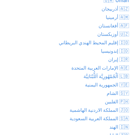
🇴🇲 ‘Umān
🇦🇿 أذربيجان
🇦🇲 أرمينيا
🇦🇫 أفغانستان
🇺🇿 أوزبكستان
🇮🇴 إقليم المحيط الهندي البريطاني
🇮🇩 إندونيسيا
🇮🇷 إيران
🇦🇪 الإمارات العربية المتحدة
🇱🇧 اَلْجُمْهُورِيَّة اَللُّبْنَانِيَّة
🇾🇪 الجمهورية اليمنية
🇸🇾 الشام
🇵🇭 الفلبين
🇯🇴 المملكة الاردنية الهاشمية
🇸🇦 المملكة العربية السعودية
🇮🇳 الهند