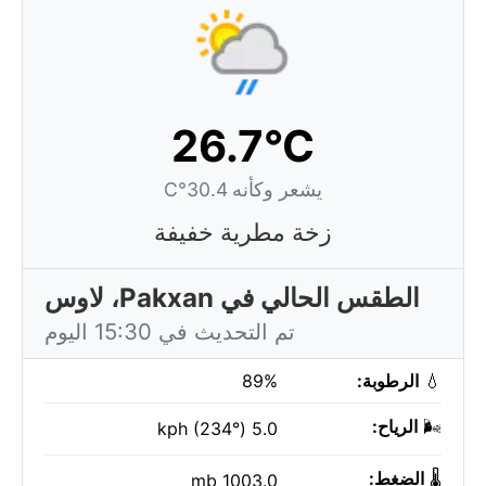
26.7°C
يشعر وكأنه 30.4°C
زخة مطرية خفيفة
الطقس الحالي في Pakxan، لاوس
تم التحديث في 15:30 اليوم
💧
الرطوبة:
89%
🌬️
الرياح:
5.0 kph (234°)
🌡️
الضغط:
1003.0 mb