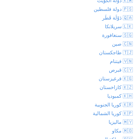
🇰🇼 دَوْلَة اَلْكُوَيْت
🇵🇸 دولة فلسطين
🇶🇦 دَوْلَة قَطَر
🇱🇰 سريلانكا
🇸🇬 سنغافورة
🇨🇳 صين
🇹🇯 طاجكستان
🇻🇳 فيتنام
🇨🇾 قبرص
🇰🇬 قرغيزستان
🇰🇿 كازاخستان
🇰🇭 كمبوديا
🇰🇷 كوريا الجنوبية
🇰🇵 كوريا الشمالية
🇲🇾 ماليزيا
🇲🇴 مكاو