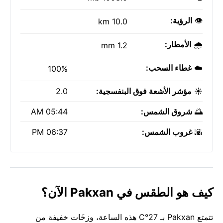
👁️
الرؤية:
10.0 km
🌧️
الأمطار:
1.2 mm
☁️
غطاء السحب:
100%
☀️
مؤشر الأشعة فوق البنفسجية:
2.0
🌅
شروق الشمس:
05:44 AM
🌇
غروب الشمس:
06:37 PM
كيف هو الطقس في Pakxan الآن؟
تتمتع Pakxan بـ 27°C هذه الساعة، وزخَات خفيفة من