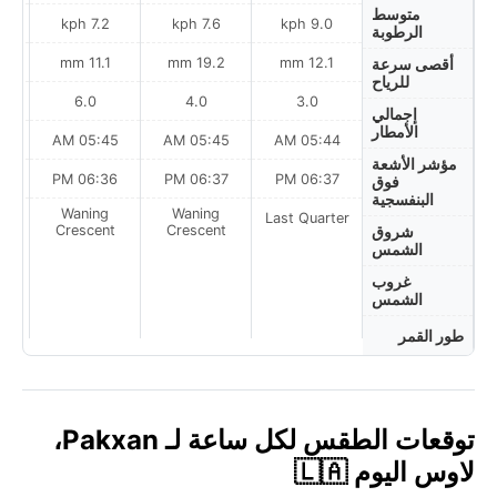
متوسط
h
7.2 kph
7.6 kph
9.0 kph
الرطوبة
m
11.1 mm
19.2 mm
12.1 mm
أقصى سرعة
للرياح
6.0
4.0
3.0
إجمالي
الأمطار
AM
05:45 AM
05:45 AM
05:44 AM
مؤشر الأشعة
PM
06:36 PM
06:37 PM
06:37 PM
فوق
البنفسجية
Waning
Waning
Last Quarter
t
Crescent
Crescent
شروق
الشمس
غروب
الشمس
طور القمر
توقعات الطقس لكل ساعة لـ Pakxan،
لاوس اليوم 🇱🇦