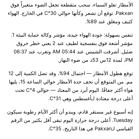
الأمطار تعلو السماء. سحب متقطعة تجعل الضوء متغيراً فوق
Pakxan. توقع أن تشعر وكأنها حوالي 30°C في الخارج. الهواء
كثيف ومغلق عند 89%.
تنفس بسهولة: جودة الهواء جيدة، مؤشر وكالة حماية البيئة 1.
مؤشر أشعة فوق بنفسجية لطيف عند 2 يعني خطر حروق
ضئيل. أشرقت الشمس عند 05:44 AM وتغرب عند 06:37
PM، لمدة 12س 53د من ضوء النهار.
توقع هطول الأمطار — احتمال 94%، وقد تصل الكمية إلى 12
مم. من المتوقع أن تخف حدة الأمطار حوالي الساعة 15، يليها
هواء أكثر جفافًا. اليوم أبرد من المعتاد — حوالي 4°C تحت
أعلى درجة معتادة لـأغسطس وهي 31°C.
إنه أسبوع غير مستقر قادم، ويبدو أن أكثر الأيام رطوبة سيكون
Tuesday. أعلى درجة حرارة اليوم تبقى أقل بكثير من الرقم
القياسي لـPakxan في هذا التاريخ، 35°C.