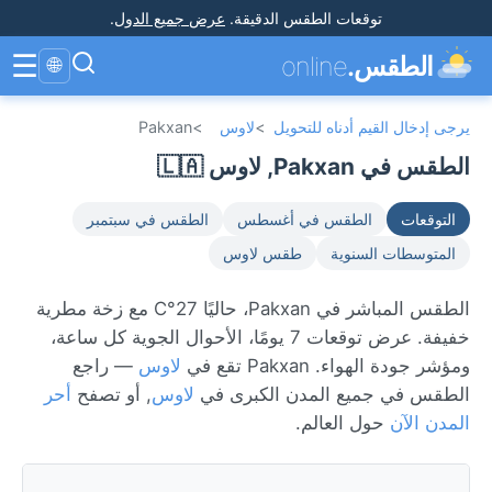
توقعات الطقس الدقيقة
.
عرض جميع الدول
.
☰
الطقس.
online
🌐
يرجى إدخال القيم أدناه للتحويل
>
لاوس
>
Pakxan
الطقس في Pakxan, لاوس 🇱🇦
التوقعات
الطقس في أغسطس
الطقس في سبتمبر
المتوسطات السنوية
طقس لاوس
الطقس المباشر في Pakxan، حاليًا 27°C مع زخة مطرية
خفيفة. عرض توقعات 7 يومًا، الأحوال الجوية كل ساعة،
ومؤشر جودة الهواء. Pakxan تقع في
لاوس
— راجع
الطقس في جميع المدن الكبرى في
لاوس
, أو تصفح
أحر
المدن الآن
حول العالم.