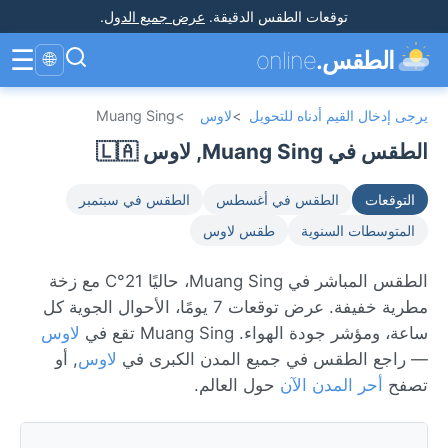
توقعات الطقس الدقيقة
.
عرض جميع الدول
.
☰
الطقس.
online
🌐
يرجى إدخال القيم أدناه للتحويل
>
لاوس
>
Muang Sing
الطقس في Muang Sing, لاوس 🇱🇦
التوقعات
الطقس في أغسطس
الطقس في سبتمبر
المتوسطات السنوية
طقس لاوس
الطقس المباشر في Muang Sing، حاليًا 21°C مع زخة
مطرية خفيفة. عرض توقعات 7 يومًا، الأحوال الجوية كل
ساعة، ومؤشر جودة الهواء. Muang Sing تقع في
لاوس
— راجع الطقس في جميع المدن الكبرى في
لاوس
, أو
تصفح
أحر المدن الآن
حول العالم.