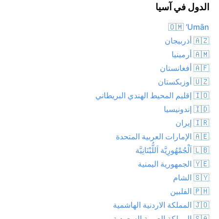
الدول في آسيا
🇴🇲 ‘Umān
🇦🇿 أذربيجان
🇦🇲 أرمينيا
🇦🇫 أفغانستان
🇺🇿 أوزبكستان
🇮🇴 إقليم المحيط الهندي البريطاني
🇮🇩 إندونيسيا
🇮🇷 إيران
🇦🇪 الإمارات العربية المتحدة
🇱🇧 اَلْجُمْهُورِيَّة اَللُّبْنَانِيَّة
🇾🇪 الجمهورية اليمنية
🇸🇾 الشام
🇵🇭 الفلبين
🇯🇴 المملكة الاردنية الهاشمية
🇸🇦 المملكة العربية السعودية