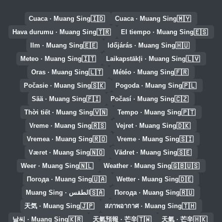
🇮🇩
🇲🇾
Cuaca · Muang Sing
Cuaca · Muang Sing
🇹🇷
🇪🇸
Hava durumu · Muang Sing
El tiempo · Muang Sing
🇪🇪
🇭🇺
Ilm · Muang Sing
Időjárás · Muang Sing
🇮🇹
🇱🇻
Meteo · Muang Sing
Laikapstākļi · Muang Sing
🇱🇹
🇫🇷
Oras · Muang Sing
Météo · Muang Sing
🇸🇰
🇵🇱
Počasie · Muang Sing
Pogoda · Muang Sing
🇫🇮
🇨🇿
Sää · Muang Sing
Počasí · Muang Sing
🇻🇳
🇵🇹
Thời tiết · Muang Sing
Tempo · Muang Sing
🇷🇸
🇩🇰
Vreme · Muang Sing
Vejret · Muang Sing
🇷🇴
🇸🇮
Vremea · Muang Sing
Vreme · Muang Sing
🇳🇴
🇸🇪
Været · Muang Sing
Vädret · Muang Sing
🇳🇱
🇬🇧🇺🇸
Weer · Muang Sing
Weather · Muang Sing
🇺🇦
🇩🇪
Погода · Muang Sing
Wetter · Muang Sing
🇸🇦
🇷🇺
Погода · Muang Sing
الطقس · Muang Sing
🇯🇵
🇹🇭
天気 · Muang Sing
สภาพอากาศ · Muang Sing
🇰🇷
🇹🇼
🇭🇰
날씨 · Muang Sing
天氣預報 · 芒辛
天氣 · 芒辛