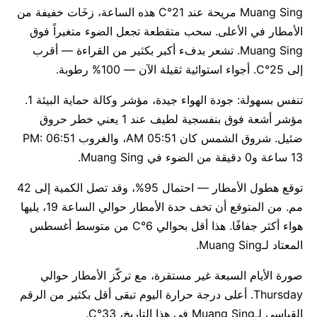
Muang Sing مريحة عند 21°C هذه الساعة، زخَات خفيفة من
الأمطار في الأعلى. سحب متقطعة تجعل الضوء متغيراً فوق
Muang Sing. تشعر بدفء أكبر بكثير من القراءة — أقرب
إلى 25°C. أجواء استوائية ثقيلة الآن — 100% رطوبة.
تنفس بسهولة: جودة الهواء جيدة، مؤشر وكالة حماية البيئة 1.
مؤشر أشعة فوق بنفسجية لطيف عند 1 يعني خطر حروق
ضئيل. شروق الشمس كان 05:51 AM، والغروب 06:51 PM:
13 ساعة و0 دقيقة من الضوء في Muang Sing.
توقع هطول الأمطار — احتمال 95%، وقد تصل الكمية إلى 42
مم. من المتوقع أن تخف حدة الأمطار حوالي الساعة 19، يليها
هواء أكثر جفافًا. هذا أقل بحوالي 6°C من متوسط أغسطس
المعتاد لـMuang Sing.
صورة الأيام السبعة غير مستقرة، مع تركّز الأمطار حوالي
Thursday. أعلى درجة حرارة اليوم تبقى أقل بكثير من الرقم
القياسي لـMuang Sing في هذا التاريخ، 33°C.