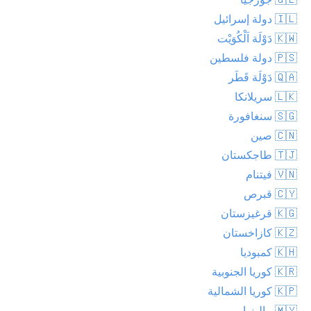
🇮🇱 دولة إسرائيل
🇰🇼 دَوْلَة اَلْكُوَيْت
🇵🇸 دولة فلسطين
🇶🇦 دَوْلَة قَطَر
🇱🇰 سريلانكا
🇸🇬 سنغافورة
🇨🇳 صين
🇹🇯 طاجكستان
🇻🇳 فيتنام
🇨🇾 قبرص
🇰🇬 قرغيزستان
🇰🇿 كازاخستان
🇰🇭 كمبوديا
🇰🇷 كوريا الجنوبية
🇰🇵 كوريا الشمالية
🇲🇾 ماليزيا