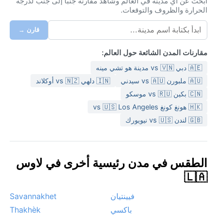
ابحث عن أي مدينة في العالم وشاهد مقارنة جنبًا إلى جنب لدرجة
الحرارة والظروف والتوقعات.
قارن →
مقارنات المدن الشائعة حول العالم:
🇦🇪 دبي vs 🇻🇳 مدينة هو تشي مينه
🇦🇺 ملبورن vs 🇦🇺 سيدني
🇮🇳 دلهي vs 🇳🇿 أوكلاند
🇨🇳 بكين vs 🇷🇺 موسكو
🇭🇰 هونغ كونغ vs 🇺🇸 Los Angeles
🇬🇧 لندن vs 🇺🇸 نيويورك
الطقس في مدن رئيسية أخرى في لاوس
🇱🇦
فيينتيان
Savannakhet
باكسي
Thakhèk