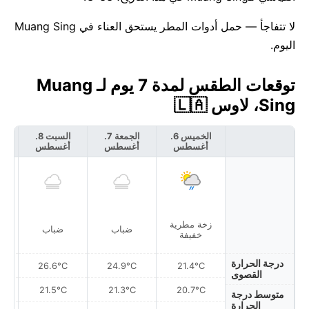
لا تتفاجأ — حمل أدوات المطر يستحق العناء في Muang Sing
اليوم.
توقعات الطقس لمدة 7 يوم لـ Muang
Sing، لاوس 🇱🇦
الخميس 6.
الجمعة 7.
السبت 8.
أغسطس
أغسطس
أغسطس
أ
زخة مطرية
أمط
ضباب
ضباب
خفيفة
درجة الحرارة
26.6°C
24.9°C
21.4°C
القصوى
21.5°C
21.3°C
20.7°C
متوسط درجة
الحرارة