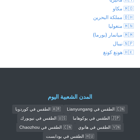
🇲🇴 مكاو
🇧🇭 مملكة البحرين
🇲🇳 منغوليا
🇲🇲 ميانمار (بورما)
🇳🇵 نيبال
🇭🇰 هونغ كونغ
المدن الشعبية اليوم
🇨🇳 الطقس في Lianyungang
🇦🇷 الطقس في كوردوبا
🇯🇵 الطقس في يوكوهاما
🇺🇸 الطقس في نيويورك
🇻🇳 الطقس في هانوي
🇨🇳 الطقس في Chaozhou
🇭🇺 الطقس في بودابست