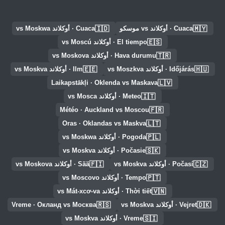
🇮🇩
🇲🇾
Cuaca · أوكلاند vs موسكو
Cuaca · أوكلاند vs Moskwa
🇪🇸
El tiempo · أوكلاند vs Moscú
🇹🇷
Hava durumu · أوكلاند vs Moskova
🇪🇪
🇭🇺
Időjárás · أوكلاند vs Moszkva
Ilm · أوكلاند vs Moskva
🇱🇻
Laikapstākļi · Oklenda vs Maskava
🇮🇹
Meteo · أوكلاند vs Mosca
🇫🇷
Météo · Auckland vs Moscou
🇱🇹
Oras · Oklandas vs Maskva
🇵🇱
Pogoda · أوكلاند vs Moskwa
🇸🇰
Počasie · أوكلاند vs Moskva
🇫🇮
🇨🇿
Počasí · أوكلاند vs Moskva
Sää · أوكلاند vs Moskova
🇵🇹
Tempo · أوكلاند vs Moscovo
🇻🇳
Thời tiết · أوكلاند vs Mát-xcơ-va
🇷🇸
🇩🇰
Vejret · أوكلاند vs Moskva
Vreme · Окланд vs Москва
🇸🇮
Vreme · أوكلاند vs Moskva