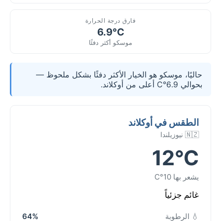
فارق درجة الحرارة
6.9°C
موسكو أكثر دفئًا
حاليًا، موسكو هو الخيار الأكثر دفئًا بشكل ملحوظ —
بحوالي 6.9°C أعلى من أوكلاند.
الطقس في أوكلاند
🇳🇿 نيوزيلندا
12°C
يشعر بها 10°C
غائم جزئياً
💧 الرطوبة
64%