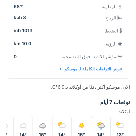
💧 الرطوبة
68%
8 kph
🌬️ الرياح
1013 mb
🌡️ الضغط
10.0 km
👁️ الرؤية
☀️ مؤشر الأشعة فوق البنفسجية
0
عرض التوقعات الكاملة لـ موسكو ←
الآن، موسكو أكثر دفئًا من أوكلاند بـ 6.9°C.
توقعات 7 أيام
أوكلاند
13°
14°
15°
14°
15°
14°
13°