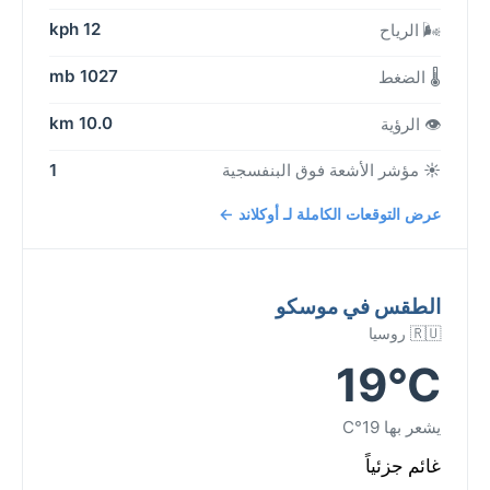
12 kph
🌬️ الرياح
1027 mb
🌡️ الضغط
10.0 km
👁️ الرؤية
☀️ مؤشر الأشعة فوق البنفسجية
1
عرض التوقعات الكاملة لـ أوكلاند ←
الطقس في موسكو
🇷🇺 روسيا
19°C
يشعر بها 19°C
غائم جزئياً