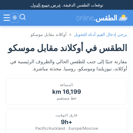
توقعات الطقس الدقيقة
.
عرض جميع الدول
.
☰
الطقس.
online
🌐
يرجى إدخال القيم أدناه للتحويل
>
أوكلاند مقابل موسكو
الطقس في أوكلاند مقابل موسكو
مقارنة جنبًا إلى جنب للطقس الحالي والظروف الرئيسية في
أوكلاند، نيوزيلندا وموسكو، روسيا. محدثة مباشرة.
المسافة
16,199 km
خط مستقيم
فارق التوقيت
+9h
Pacific/Auckland · Europe/Moscow