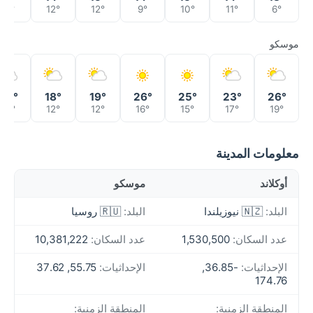
11°
12°
12°
9°
10°
11°
6°
موسكو
22°
18°
19°
26°
25°
23°
26°
12°
12°
12°
16°
15°
17°
19°
معلومات المدينة
أوكلاند
موسكو
البلد:
🇳🇿 نيوزيلندا
البلد:
🇷🇺 روسيا
عدد السكان:
1,530,500
عدد السكان:
10,381,222
الإحداثيات:
-36.85,
الإحداثيات:
55.75, 37.62
174.76
المنطقة الزمنية:
المنطقة الزمنية: