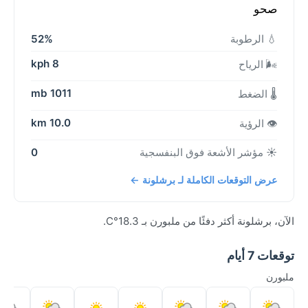
صحو
💧 الرطوبة
52%
8 kph
🌬️ الرياح
1011 mb
🌡️ الضغط
10.0 km
👁️ الرؤية
☀️ مؤشر الأشعة فوق البنفسجية
0
عرض التوقعات الكاملة لـ برشلونة ←
الآن، برشلونة أكثر دفئًا من ملبورن بـ 18.3°C.
توقعات 7 أيام
ملبورن