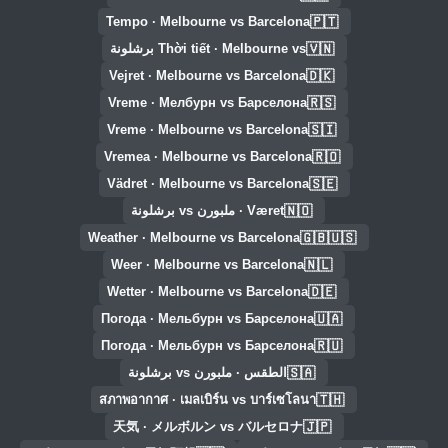
🇵🇹
Tempo · Melbourne vs Barcelona
🇻🇳
Thời tiết · Melbourne vs برشلونة
🇩🇰
Vejret · Melbourne vs Barcelona
🇷🇸
Vreme · Мелбурн vs Барселона
🇸🇮
Vreme · Melbourne vs Barcelona
🇷🇴
Vremea · Melbourne vs Barcelona
🇸🇪
Vädret · Melbourne vs Barcelona
🇳🇴
Været · ملبورن vs برشلونة
🇬🇧🇺🇸
Weather · Melbourne vs Barcelona
🇳🇱
Weer · Melbourne vs Barcelona
🇩🇪
Wetter · Melbourne vs Barcelona
🇺🇦
Погода · Мельбурн vs Барселона
🇷🇺
Погода · Мельбурн vs Барселона
🇸🇦
الطقس · ملبورن vs برشلونة
🇹🇭
สภาพอากาศ · เมลเบิร์น vs บาร์เซโลนา
🇯🇵
天気 · メルボルン vs バルセロナ