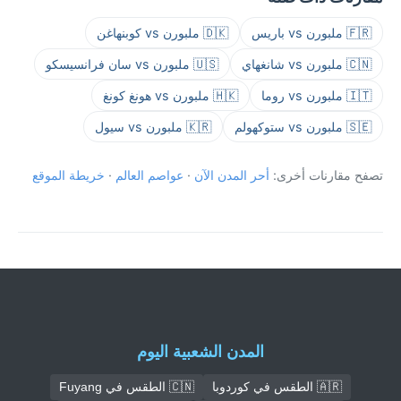
🇫🇷 ملبورن vs باريس
🇩🇰 ملبورن vs كوبنهاغن
🇨🇳 ملبورن vs شانغهاي
🇺🇸 ملبورن vs سان فرانسيسكو
🇮🇹 ملبورن vs روما
🇭🇰 ملبورن vs هونغ كونغ
🇸🇪 ملبورن vs ستوكهولم
🇰🇷 ملبورن vs سيول
تصفح مقارنات أخرى:
أحر المدن الآن
·
عواصم العالم
·
خريطة الموقع
المدن الشعبية اليوم
🇦🇷 الطقس في كوردوبا
🇨🇳 الطقس في Fuyang