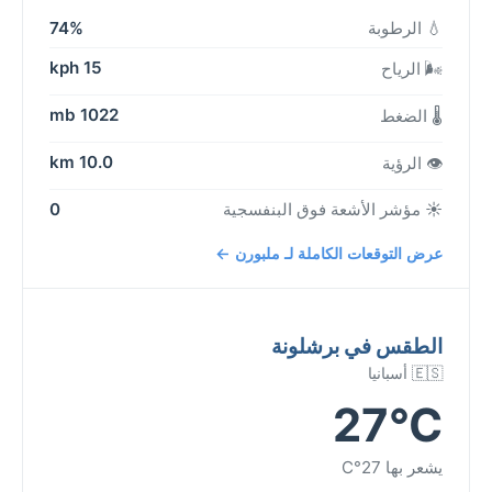
💧 الرطوبة
74%
15 kph
🌬️ الرياح
1022 mb
🌡️ الضغط
10.0 km
👁️ الرؤية
☀️ مؤشر الأشعة فوق البنفسجية
0
عرض التوقعات الكاملة لـ ملبورن ←
الطقس في برشلونة
🇪🇸 أسبانيا
27°C
يشعر بها 27°C