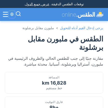
توقعات الطقس الدقيقة
.
عرض جميع الدول
.
☰
الطقس.
online
🌐
يرجى إدخال القيم أدناه للتحويل
>
ملبورن مقابل برشلونة
الطقس في ملبورن مقابل
برشلونة
مقارنة جنبًا إلى جنب للطقس الحالي والظروف الرئيسية في
ملبورن، أستراليا وبرشلونة، أسبانيا. محدثة مباشرة.
المسافة
16,828 km
خط مستقيم
فارق التوقيت
+8h