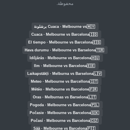
محفوظة.
🇲🇾
Cuaca · Melbourne vs برشلونة
🇮🇩
Cuaca · Melbourne vs Barcelona
🇪🇸
El tiempo · Melbourne vs Barcelona
🇹🇷
Hava durumu · Melbourne vs Barselona
🇭🇺
Időjárás · Melbourne vs Barcelona
🇪🇪
Ilm · Melbourne vs Barcelona
🇱🇻
Laikapstākļi · Melburna vs Barselona
🇮🇹
Meteo · Melbourne vs Barcellona
🇫🇷
Météo · Melbourne vs Barcelone
🇱🇹
Oras · Melburnas vs Barselona
🇵🇱
Pogoda · Melbourne vs Barcelona
🇸🇰
Počasie · Melbourne vs Barcelona
🇨🇿
Počasí · Melbourne vs Barcelona
🇫🇮
Sää · Melbourne vs Barcelona