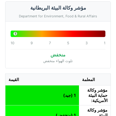
مؤشر وكالة البيئة البريطانية
Department for Environment, Food & Rural Affairs
1
10
9
7
5
3
1
منخفض
تلوث الهواء منخفض
المعلمة
القيمة
مؤشر وكالة
حماية البيئة
1 (جيد)
الأمريكية:
مؤشر وكالة
البيئة
1 (منخفض)