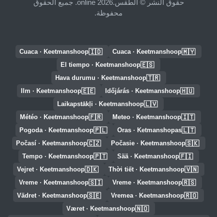
حقوق النشر © الطقس.online 2026. جميع الحقوق
محفوظة.
🇮🇩
🇲🇾
Cuaca · Keetmanshoop
Cuaca · Keetmanshoop
🇪🇸
El tiempo · Keetmanshoop
🇹🇷
Hava durumu · Keetmanshoop
🇪🇪
🇭🇺
Ilm · Keetmanshoop
Időjárás · Keetmanshoop
🇱🇻
Laikapstākļi · Keetmanshoop
🇫🇷
🇮🇹
Météo · Keetmanshoop
Meteo · Keetmanshoop
🇵🇱
🇱🇹
Pogoda · Keetmanshoop
Oras · Ketmanshopas
🇨🇿
🇸🇰
Počasí · Keetmanshoop
Počasie · Keetmanshoop
🇵🇹
🇫🇮
Tempo · Keetmanshoop
Sää · Keetmanshoop
🇩🇰
🇻🇳
Vejret · Keetmanshoop
Thời tiết · Keetmanshoop
🇸🇮
🇷🇸
Vreme · Keetmanshoop
Vreme · Keetmanshoop
🇸🇪
🇷🇴
Vädret · Keetmanshoop
Vremea · Keetmanshoop
🇳🇴
Været · Keetmanshoop