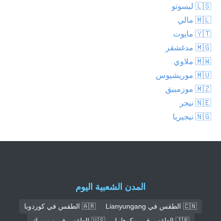
🇱🇸 ليسوتو
🇲🇱 مالي
🇾🇹 مايوت
🇲🇬 مدغشقر
🇲🇼 ملاوي
🇲🇺 موريشيوس
🇲🇿 موزمبيق
🇳🇪 نيجر
🇳🇬 نيجيريا
المدن الشعبية اليوم
🇨🇳 الطقس في Lianyungang
🇦🇷 الطقس في كوردوبا
🇯🇵 الطقس في يوكوهاما
🇺🇸 الطقس في نيويورك