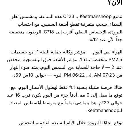
الآن؟
تتمتع Keetmanshoop بـ 23°C هذه الساعة، ومشمس تعلو
السماء. سحب متفرقة تقطع أشعة الشمس. مع احتساب
البرودة، الإحساس الفعلي أقرب إلى 18°C. الرطوبة منخفضة
جداً الآن عند 12%.
الهواء نقي اليوم — مؤشر وكالة حماية البيئة 1، مع جسيمات
PM2.5 منخفضة تبلغ 1. مؤشر الأشعة فوق البنفسجية منخفض
عند 2 — لا حاجة للحماية من الشمس اليوم. يمتد ضوء النهار
من 07:23 AM إلى 06:22 PM اليوم — حوالي 10س 59د.
هناك فرصة ضئيلة بنسبة 1% فقط لهطول الأمطار اليوم، مع
توقع ما يصل إلى 0 مم. أدفأ جزء من اليوم يكون قرب 16 عند
حوالي 23°م. هذا يتماشى تماماً مع متوسط أغسطس المعتاد
لـKeetmanshoop.
توقع اتجاهًا للبرودة خلال الأيام السبعة القادمة، لتنخفض