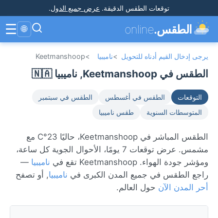
توقعات الطقس الدقيقة
.
عرض جميع الدول
.
☰
الطقس.
online
🌐
يرجى إدخال القيم أدناه للتحويل
>
ناميبيا
>
Keetmanshoop
الطقس في Keetmanshoop, ناميبيا 🇳🇦
التوقعات
الطقس في أغسطس
الطقس في سبتمبر
المتوسطات السنوية
طقس ناميبيا
الطقس المباشر في Keetmanshoop، حاليًا 23°C مع
مشمس. عرض توقعات 7 يومًا، الأحوال الجوية كل ساعة،
ومؤشر جودة الهواء. Keetmanshoop تقع في
ناميبيا
—
راجع الطقس في جميع المدن الكبرى في
ناميبيا
, أو تصفح
أحر المدن الآن
حول العالم.