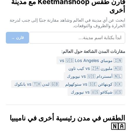
قارن طقس Keetmanshoop مع مدينة
أخرى
ابحث عن أي مدينة في العالم وشاهد مقارنة جنبًا إلى جنب لدرجة
الحرارة والظروف والتوقعات.
قارن →
مقارنات المدن الشائعة حول العالم:
🇮🇳 مومباي vs 🇺🇸 Los Angeles
🇦🇺 ملبورن vs 🇿🇦 كيب تاون
🇳🇱 أمستردام vs 🇺🇸 نيويورك
🇩🇰 كوبنهاغن vs 🇸🇪 ستوكهولم
🇬🇧 لندن vs 🇹🇭 بانكوك
🇺🇸 شيكاغو vs 🇺🇸 نيويورك
الطقس في مدن رئيسية أخرى في ناميبيا
🇳🇦