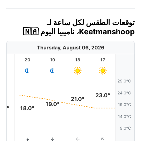
توقعات الطقس لكل ساعة لـ
Keetmanshoop، ناميبيا اليوم 🇳🇦
Thursday, August 06, 2026
21
20
19
18
17
29.0°C
24.0°C
23.0°
21.0°
19.0°
19.0°C
8.0°
18.0°
14.0°C
9.0°C
↑
↑
↑
↑
↑