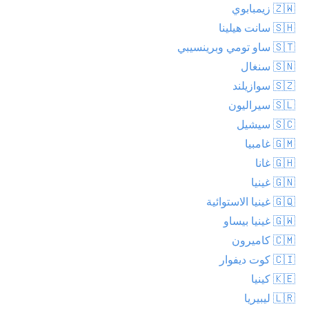
🇿🇼 زيمبابوي
🇸🇭 سانت هيلينا
🇸🇹 ساو تومي وبرينسيبي
🇸🇳 سنغال
🇸🇿 سوازيلند
🇸🇱 سيراليون
🇸🇨 سيشيل
🇬🇲 غامبيا
🇬🇭 غانا
🇬🇳 غينيا
🇬🇶 غينيا الاستوائية
🇬🇼 غينيا بيساو
🇨🇲 كاميرون
🇨🇮 كوت ديفوار
🇰🇪 كينيا
🇱🇷 ليبيريا