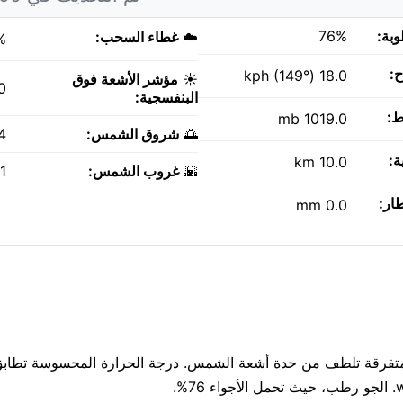
وبة:
76%
☁️
غطاء السحب:
%
ح:
18.0 kph (149°)
☀️
مؤشر الأشعة فوق
0
البنفسجية:
ط:
1019.0 mb
🌅
شروق الشمس:
AM
ة:
10.0 km
🌇
غروب الشمس:
PM
طار:
0.0 mm
ر متفاوتة قريبة. سحب متفرقة تلطف من حدة أشعة الشمس. درجة الحرارة المحسوسة تطا