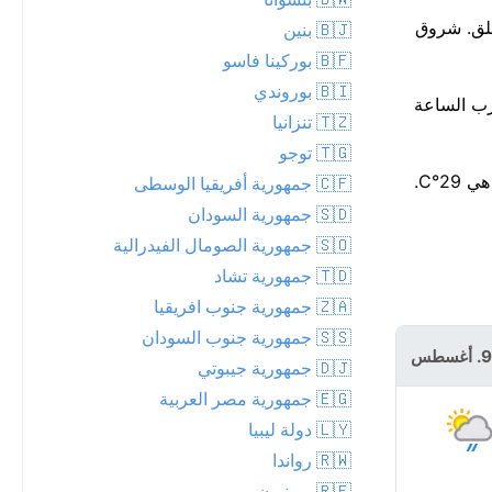
ياضة في الهواء الطلق. شروق
🇧🇯 بنين
🇧🇫 بوركينا فاسو
🇧🇮 بوروندي
 المطر قرب الساعة
🇹🇿 تنزانيا
🇹🇬 توجو
🇨🇫 جمهورية أفريقيا الوسطى
🇸🇩 جمهورية السودان
🇸🇴 جمهورية الصومال الفيدرالية
🇹🇩 جمهورية تشاد
🇿🇦 جمهورية جنوب افريقيا
🇸🇸 جمهورية جنوب السودان
الاثنين 10.
أغسطس
🇩🇯 جمهورية جيبوتي
🇪🇬 جمهورية مصر العربية
🇱🇾 دولة ليبيا
🇷🇼 رواندا
🇷🇪 روينيون