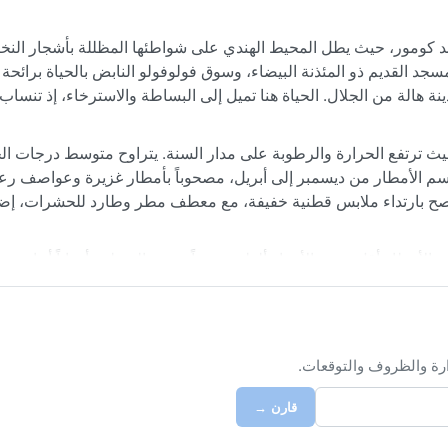
 كومور، حيث يطل المحيط الهندي على شواطئها المظللة بأشجار النخي
سجد القديم ذو المئذنة البيضاء، وسوق فولوفولو النابض بالحياة برائحة ال
 هالة من الجلال. الحياة هنا تميل إلى البساطة والاسترخاء، إذ تنساب 
تد موسم الأمطار من ديسمبر إلى أبريل، مصحوباً بأمطار غزيرة وعواصف رع
 يُنصح بارتداء ملابس قطنية خفيفة، مع معطف مطر وطارد للحشرات، إضا
 الأمطار أقل حدة والأجواء ألطف نسبياً. تشهد المنطقة أحياناً أعاصير 
 طوفانية. كما أن نشاط بركان قرطالة يبقى عاملاً لا يستهان به، إذ قد ي
ً، والثلج أمر مستحيل في هذا المناخ الاستوائي الرطب.
ارة والظروف والتوقعات.
قارن →