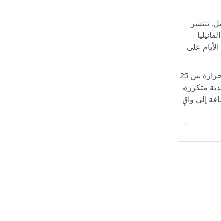
ل. تنتشر
فانيليا
الأيام على
مناخها بحسب تصنيف كوبن هو الغابات الاستوائية المطيرة (Af)، حيث ترتفع الحرارة والرطوبة على مدار السنة. يتراوح متوسط درجات الحرارة بين 25
دية متكررة،
فة إلى واقٍ
مدارية تنشأ
ؤدي ثورانه