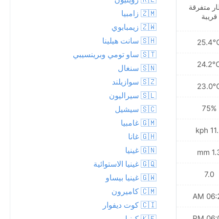
ر متفرقة
مشمس
🇿🇲 زامبيا
قريبة
🇿🇼 زيمبابوي
🇸🇭 سانت هيلينا
25.0°C
25.4°
🇸🇹 ساو تومي وبرينسيبي
24.1°C
24.2°
🇸🇳 سنغال
🇸🇿 سوازيلند
23.0°C
23.0°
🇸🇱 سيراليون
75%
75%
🇸🇨 سيشيل
🇬🇲 غامبيا
8.3 kph
11.2 
🇬🇭 غانا
🇬🇳 غينيا
0.8 mm
1.3 
🇬🇶 غينيا الاستوائية
7.0
7.0
🇬🇼 غينيا بيساو
🇨🇲 كاميرون
06:21 AM
06:22
🇨🇮 كوت ديفوار
06:02 PM
06:02
🇰🇪 كينيا