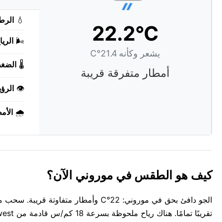
💧
الرط
22.2°C
🌬️
الريا
يشعر وكأنه 21.4°C
🌡️
الضغ
أمطار متفرقة قريبة
👁️
الرؤي
🌧️
الأم
كيف هو الطقس في موروني الآن؟
الجو دافئ بحق في موروني: 22°C وأمطا
تقريبًا تمامًا. هناك رياح ملحوظة بسرعة 18 كم/س قادمة من west. الجو رطب، حيث تحمل الأجواء 76%.