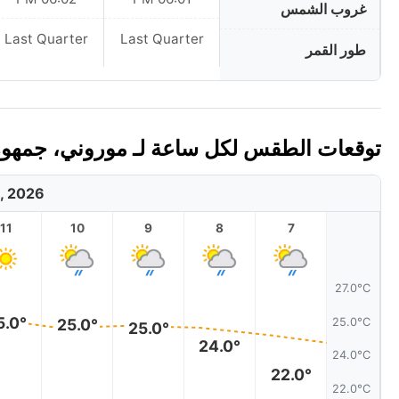
غروب الشمس
Last Quarter
Last Quarter
طور القمر
توقعات الطقس لكل ساعة لـ موروني، جمهورية جزر
, 2026
11
10
9
8
7
27.0°C
5.0°
25.0°C
25.0°
25.0°
24.0°
24.0°C
22.0°
22.0°C