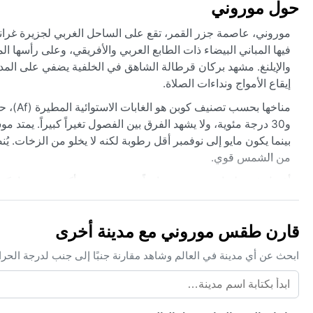
حول موروني
موروني، عاصمة جزر القمر، تقع على الساحل الغربي لجزيرة غراند
فيها المباني البيضاء ذات الطابع العربي والأفريقي، وعلى رأسها الم
والإيلنغ. مشهد بركان قرطالة الشاهق في الخلفية يضفي على المدينة
إيقاع الأمواج ونداءات الصلاة.
و30 درجة مئوية، ولا يشهد الفرق بين الفصول تغيراً كبيراً. يم
بينما يكون مايو إلى نوفمبر أقل رطوبة لكنه لا يخلو من الزخات.
من الشمس قوي.
أفضل فترة لزيارة موروني مناخياً هي بين يونيو وأكتوبر، عندما تكون
فوق المحيط الهندي بين ديسمبر وأبريل، تجلب رياحاً عاتية وأمطاراً
إلى تعطل الحركة الجوية وظهور سحب رماد كثيفة. الضباب نادر جدا
قارن طقس موروني مع مدينة أخرى
ابحث عن أي مدينة في العالم وشاهد مقارنة جنبًا إلى جنب لدرجة الحر