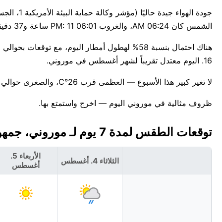
الشمس كان 06:24 AM، والغروب 06:01 PM: 11 ساعة و37 دقيقة من الضوء في موروني.
16. اليوم معتدل تقريباً لشهر أغسطس في موروني.
لا تغير كبير هذا الأسبوع — العظمى قرب 26°C، والصغرى حوالي 22°C. للمعلومية، أعلى درجة حرارة قياسية لهذا التاريخ في موروني هي 29°C.
ظروف مثالية في موروني اليوم — اخرج واستمتع بها.
توقعات الطقس لمدة 7 يوم لـ موروني، جمهورية جزر القمر الاتحادية الإسلامية 🇰🇲
الأربعاء 5.
الثلاثاء 4. أغسطس
أغسطس