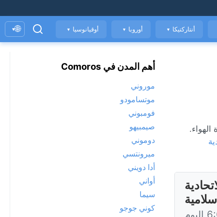
🌐
أنتاركتيكا
أوروبا
أوقيانوسيا
▾
▼
▼
▼
أهم المدن في Comoros
موروني
موتسامودو
فومبوني
صيمبيهو
 ومؤشر جودة الهواء.
دوموني
ية
ميرونتسي
أدا دويني
أواني
تحادية
سيما
سلامية
كوني جوجو