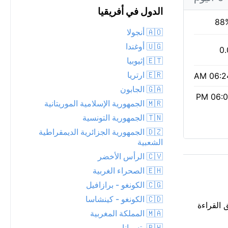
الدول في أفريقيا
88
🇦🇴 أنجولا
🇺🇬 أوغندا
0.
🇪🇹 إثيوبيا
🇪🇷 ارتريا
06:24 
🇬🇦 الجابون
06:01 
🇲🇷 الجمهورية الإسلامية الموريتانية
🇹🇳 الجمهورية التونسية
🇩🇿 الجمهورية الجزائرية الديمقراطية
الشعبية
🇨🇻 الرأس الأخضر
🇪🇭 الصحراء الغربية
🇨🇬 الكونغو - برازافيل
🇨🇩 الكونغو - كينشاسا
بق القراءة
🇲🇦 المملكة المغربية
🇧🇼 بتسوانا