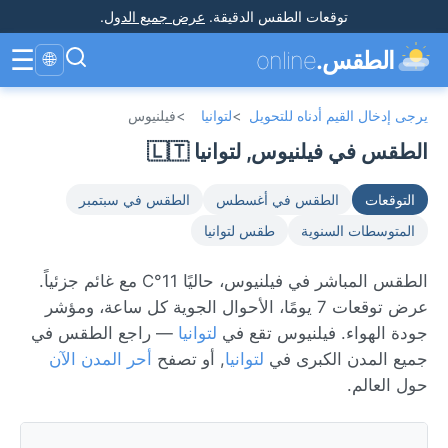
توقعات الطقس الدقيقة
.
عرض جميع الدول
.
☰
الطقس.
online
🌐
يرجى إدخال القيم أدناه للتحويل
>
لتوانيا
>
فيلنيوس
الطقس في فيلنيوس, لتوانيا 🇱🇹
التوقعات
الطقس في أغسطس
الطقس في سبتمبر
المتوسطات السنوية
طقس لتوانيا
الطقس المباشر في فيلنيوس، حاليًا 11°C مع غائم جزئياً.
عرض توقعات 7 يومًا، الأحوال الجوية كل ساعة، ومؤشر
جودة الهواء. فيلنيوس تقع في
لتوانيا
— راجع الطقس في
جميع المدن الكبرى في
لتوانيا
, أو تصفح
أحر المدن الآن
حول العالم.