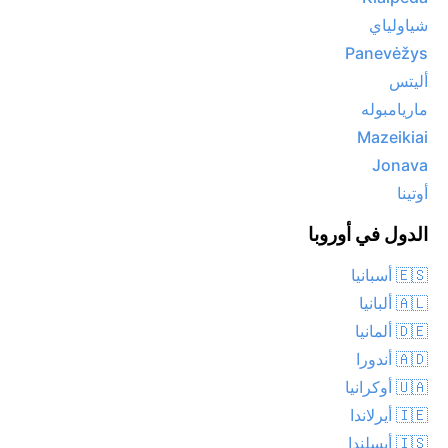
شياولياي
Panevėžys
أليتس
ماريامبوله
Mazeikiai
Jonava
أوتينا
الدول في أوروبا
🇪🇸 أسبانيا
🇦🇱 ألبانيا
🇩🇪 ألمانيا
🇦🇩 أندورا
🇺🇦 أوكرانيا
🇮🇪 أيرلاندا
🇮🇸 أيسلندا