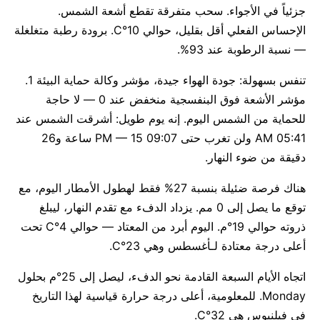
جزئياً في الأجواء. سحب متفرقة تقطع أشعة الشمس.
الإحساس الفعلي أقل بقليل، حوالي 10°C. برودة رطبة متغلغلة
— نسبة الرطوبة عند 93%.
تنفس بسهولة: جودة الهواء جيدة، مؤشر وكالة حماية البيئة 1.
مؤشر الأشعة فوق البنفسجية منخفض عند 0 — لا حاجة
للحماية من الشمس اليوم. إنه يوم طويل: أشرقت الشمس عند
05:41 AM ولن تغرب حتى 09:07 PM — 15 ساعة و26
دقيقة من ضوء النهار.
هناك فرصة ضئيلة بنسبة 27% فقط لهطول الأمطار اليوم، مع
توقع ما يصل إلى 0 مم. يزداد الدفء مع تقدم النهار، ليبلغ
ذروته حوالي 19°م. اليوم أبرد من المعتاد — حوالي 4°C تحت
أعلى درجة معتادة لـأغسطس وهي 23°C.
اتجاه الأيام السبعة القادمة نحو الدفء، ليصل إلى 25°م بحلول
Monday. للمعلومية، أعلى درجة حرارة قياسية لهذا التاريخ
في فيلنيوس هي 32°C.