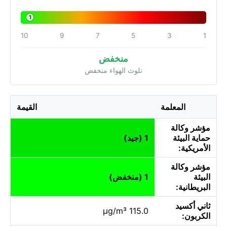
1
10
9
7
5
3
1
منخفض
تلوث الهواء منخفض
المعلمة
القيمة
مؤشر وكالة
حماية البيئة
1 (جيد)
الأمريكية:
مؤشر وكالة
البيئة
1 (منخفض)
البريطانية:
ثاني أكسيد
115.0 µg/m³
الكربون: