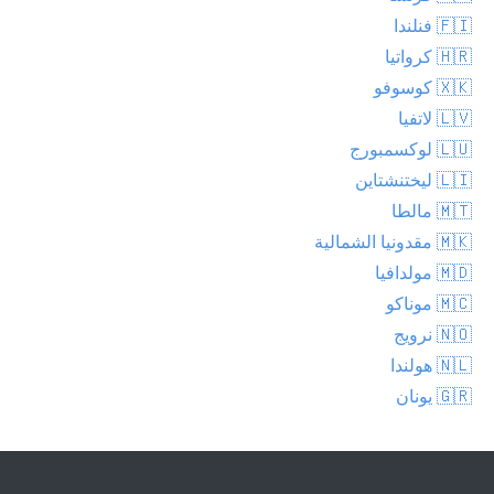
🇫🇮 فنلندا
🇭🇷 كرواتيا
🇽🇰 كوسوفو
🇱🇻 لاتفيا
🇱🇺 لوكسمبورج
🇱🇮 ليختنشتاين
🇲🇹 مالطا
🇲🇰 مقدونيا الشمالية
🇲🇩 مولدافيا
🇲🇨 موناكو
🇳🇴 نرويج
🇳🇱 هولندا
🇬🇷 يونان