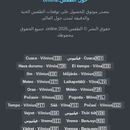
حول الطقس.online
مصدر موثوق للحصول على توقعات الطقس الحية
والدقيقة لمدن حول العالم.
حقوق النشر © الطقس.online 2026. جميع الحقوق
محفوظة.
🇮🇩
🇲🇾
Cuaca · فيلنيوس
Cuaca · Vilnius
🇹🇷
🇪🇸
Hava durumu · Vilnüs
El tiempo · Vilna
🇪🇪
🇭🇺
Ilm · Vilnius
Időjárás · Vilnius
🇮🇹
🇱🇻
Meteo · Vilnius
Laikapstākļi · Viļņa
🇱🇹
🇫🇷
Oras · Vilnius
Météo · Vilnius
🇸🇰
🇵🇱
Počasie · Vilnius
Pogoda · Wilno
🇵🇹
🇫🇮
🇨🇿
Tempo · Vilnius
Sää · Vilna
Počasí · Vilnius
🇩🇰
🇻🇳
Thời tiết · فيلنيوس
Vejret · Vilnius
🇸🇮
🇷🇸
Vreme · Виљнус
Vreme · فيلنيوس
🇸🇪
🇷🇴
Vädret · Vilnius
Vremea · Вильнюс