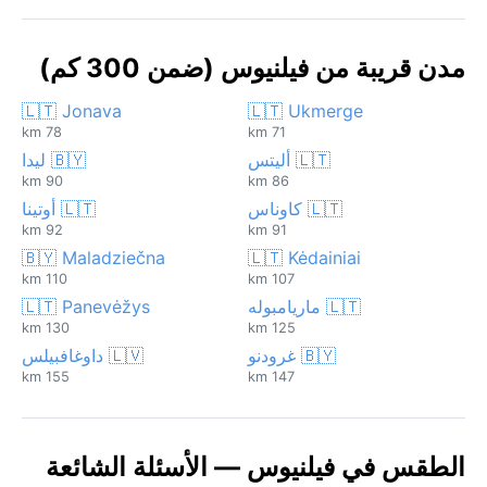
مدن قريبة من فيلنيوس (ضمن 300 كم)
🇱🇹 Jonava
🇱🇹 Ukmerge
78 km
71 km
🇱🇹 أليتس
🇧🇾 ليدا
90 km
86 km
🇱🇹 كاوناس
🇱🇹 أوتينا
92 km
91 km
🇧🇾 Maladziečna
🇱🇹 Kėdainiai
110 km
107 km
🇱🇹 ماريامبوله
🇱🇹 Panevėžys
130 km
125 km
🇧🇾 غرودنو
🇱🇻 داوغافبيلس
155 km
147 km
الطقس في فيلنيوس — الأسئلة الشائعة