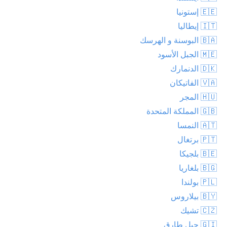
🇪🇪 إستونيا
🇮🇹 إيطاليا
🇧🇦 البوسنة و الهرسك
🇲🇪 الجبل الأسود
🇩🇰 الدنمارك
🇻🇦 الفاتيكان
🇭🇺 المجر
🇬🇧 المملكة المتحدة
🇦🇹 النمسا
🇵🇹 برتغال
🇧🇪 بلجيكا
🇧🇬 بلغاريا
🇵🇱 بولندا
🇧🇾 بيلاروس
🇨🇿 تشيك
🇬🇮 جبل طارق