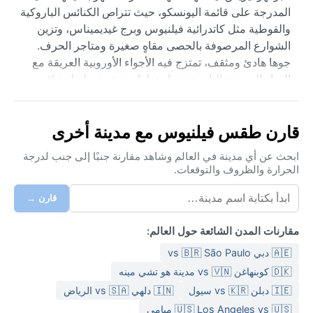
المدرجة على قائمة اليونسكو، حيث تتراص الكنائس الباروكية
والقوطية مثل كاتدرائية فيلنيوس وبرج غيديميناس، وتزين
الشوارع المرصوفة بالحصى مقاهٍ صغيرة ومتاجر الحرف.
جوها هادئ ومثقف، تمتزج فيه الأجواء الأوروبية العريقة مع
الحياة العصرية النابضة، مما يجعلها وجهة مفضلة لعشاق
العمارة والطبيعة على حد سواء.
تصنف مناخياً ضمن المناخ القاري الرطب ذي الصيف الدافئ
قارن طقس فيلنيوس مع مدينة أخرى
(Dfb)، مما يعني أربعة فصول متميزة. الصيف معتدل وممتع
بدرجات حرارة تتراوح بين ١٨ و٢٢ درجة مئوية، مع نسمات
ابحث عن أي مدينة في العالم وشاهد مقارنة جنبًا إلى جنب لدرجة
الحرارة والظروف والتوقعات.
لطيفة ورطوبة معتدلة. أما الشتاء فبارد قارس، تنخفض
الحرارة إلى ما دون الصفر بكثير، وتتساقط الثلوج الكثيفة التي
قارن →
تغطي المدينة بغطاء أبيض ساحر. الربيع والخريف قصيران
وممطران، لكنهما يجلبان ألواناً خلابة للأشجار. يُنصح بحمل
مقارنات المدن الشائعة حول العالم:
ملابس متعددة الطبقات، ومعطف شتوي ثقيل مع أحذية
🇦🇪 دبي vs 🇧🇷 São Paulo
مقاومة للماء في الشتاء، وملابس خفيفة للمساءات الصيفية،
إضافة إلى مظلة في أي وقت.
🇩🇰 كوبنهاغن vs 🇻🇳 مدينة هو تشي مينه
🇮🇪 دبلن vs 🇰🇷 سيول
🇮🇳 دلهي vs 🇸🇦 الرياض
أفضل وقت لزيارة فيلنيوس من الناحية المناخية هو من أواخر
🇺🇸 Los Angeles vs 🇺🇸 ميامي
مايو حتى سبتمبر، حين يكون الطقس دافئاً والمشمس لطيفاً،