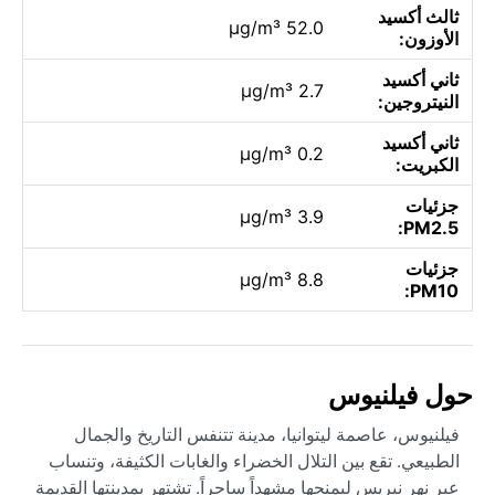
ثالث أكسيد
52.0 µg/m³
الأوزون:
ثاني أكسيد
2.7 µg/m³
النيتروجين:
ثاني أكسيد
0.2 µg/m³
الكبريت:
جزئيات
3.9 µg/m³
PM2.5:
جزئيات
8.8 µg/m³
PM10:
حول فيلنيوس
فيلنيوس، عاصمة ليتوانيا، مدينة تتنفس التاريخ والجمال
الطبيعي. تقع بين التلال الخضراء والغابات الكثيفة، وتنساب
عبر نهر نيريس ليمنحها مشهداً ساحراً. تشتهر بمدينتها القديمة