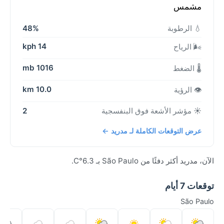
مشمس
💧 الرطوبة
48%
14 kph
🌬️ الرياح
1016 mb
🌡️ الضغط
10.0 km
👁️ الرؤية
☀️ مؤشر الأشعة فوق البنفسجية
2
عرض التوقعات الكاملة لـ مدريد ←
الآن، مدريد أكثر دفئًا من São Paulo بـ 6.3°C.
توقعات 7 أيام
São Paulo