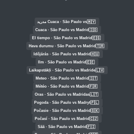
🇲🇾
Cuaca · São Paulo vs مدريد
🇮🇩
Cuaca · São Paulo vs Madrid
🇪🇸
El tiempo · São Paulo vs Madrid
🇹🇷
Hava durumu · São Paulo vs Madrid
🇭🇺
Időjárás · São Paulo vs Madrid
🇪🇪
Ilm · São Paulo vs Madrid
🇱🇻
Laikapstākļi · São Paulo vs Madride
🇮🇹
Meteo · São Paulo vs Madrid
🇫🇷
Météo · São Paulo vs Madrid
🇱🇹
Oras · São Paulo vs Madridas
🇵🇱
Pogoda · São Paulo vs Madryt
🇸🇰
Počasie · São Paulo vs Madrid
🇨🇿
Počasí · São Paulo vs Madrid
🇫🇮
Sää · São Paulo vs Madrid