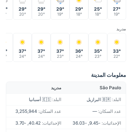
29°
29°
29°
29°
29°
25°
27°
21°
20°
20°
19°
18°
18°
19°
مدريد
37°
37°
37°
37°
36°
35°
33°
25°
24°
24°
23°
24°
23°
22°
معلومات المدينة
São Paulo
مدريد
البلد:
🇧🇷 البرازيل
البلد:
🇪🇸 أسبانيا
عدد السكان:
—
عدد السكان:
3,255,944
الإحداثيات:
-9.45, -36.03
الإحداثيات:
40.42, -3.70