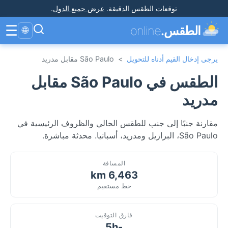
توقعات الطقس الدقيقة
.
عرض جميع الدول
.
☰
الطقس.
online
🌐
يرجى إدخال القيم أدناه للتحويل
>
São Paulo مقابل مدريد
الطقس في São Paulo مقابل
مدريد
مقارنة جنبًا إلى جنب للطقس الحالي والظروف الرئيسية في
São Paulo، البرازيل ومدريد، أسبانيا. محدثة مباشرة.
المسافة
6,463 km
خط مستقيم
فارق التوقيت
-5h