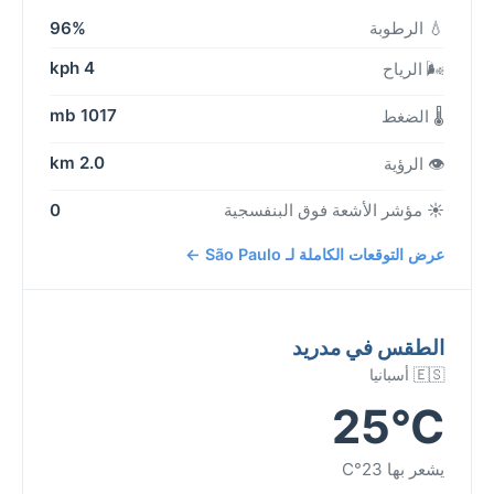
💧 الرطوبة
96%
4 kph
🌬️ الرياح
1017 mb
🌡️ الضغط
2.0 km
👁️ الرؤية
☀️ مؤشر الأشعة فوق البنفسجية
0
عرض التوقعات الكاملة لـ São Paulo ←
الطقس في مدريد
🇪🇸 أسبانيا
25°C
يشعر بها 23°C