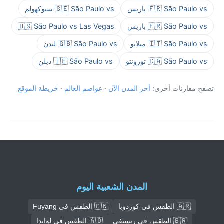
🇫🇷 São Paulo vs باريس
🇸🇪 São Paulo vs ستوكهولم
🇫🇷 São Paulo vs باريس
🇺🇸 São Paulo vs Las Vegas
🇮🇹 São Paulo vs ميلانو
🇬🇧 São Paulo vs لندن
🇨🇦 São Paulo vs تورونتو
🇮🇪 São Paulo vs دبلن
تصفح مقارنات أخرى:
أحر المدن الآن
·
عواصم العالم
·
خريطة الموقع
المدن الشعبية اليوم
🇦🇷 الطقس في كوردوبا
🇨🇳 الطقس في Fuyang
🇧🇷 الطقس في ريسيفي
🇦🇴 الطقس في لواندا