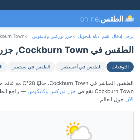
الطقس.
online
يرجى إدخال القيم أدناه للتحويل
>
جزر توركس وكايكوس
>
kburn Town
الطقس في Cockburn Town, جزر توركس وكايكوس 🇹🇨
التوقعات
الطقس في أغسطس
الطقس في سبتمبر
ال
Cockburn Town تقع في
جزر توركس وكايكوس
— راجع الطق
الآن
حول العالم.