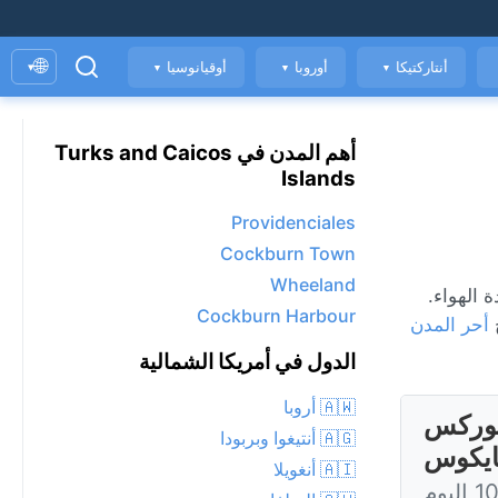
🌐
أنتاركتيكا
أوروبا
أوقيانوسيا
▾
▼
▼
▼
أهم المدن في Turks and Caicos
Islands
Providenciales
Cockburn Town
Wheeland
ة، ومؤشر جودة الهواء.
Cockburn Harbour
أحر المدن
الدول في أمريكا الشمالية
🇦🇼 أروبا
Cockburn ، جزر توركس
🇦🇬 أنتيغوا وبربودا
ايكوس
🇦🇮 أنغويلا