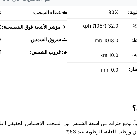
وبة:
83%
☁️
غطاء السحب:
%
ح:
32.0 kph (106°)
☀️
مؤشر الأشعة فوق البنفسجية:
0
🌅
شروق الشمس:
M
ط:
1018.0 mb
🌇
غروب الشمس:
PM
ة:
10.0 km
طار:
0.0 mm
واء صيفية حاليًا، 28°C تحت غائم جزئياً. توقع فترات من أشعة الشمس بين السحب. الإحساس الحقيقي 