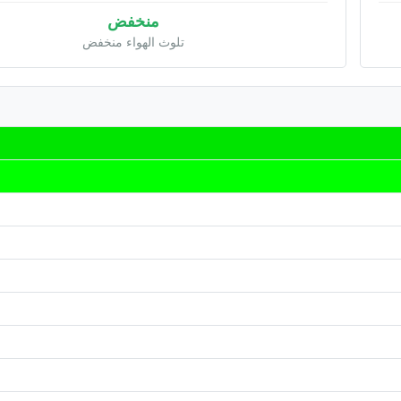
منخفض
تلوث الهواء منخفض