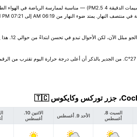
جودة الهواء جيدة حاليًا (مؤشر وكالة حماية البيئة الأمريكية 1، الجسيمات الدقيقة PM2.5 4) — مناسبة لممارسة الر
قوية اليوم، مؤشر
توقع هطول الأمطار — احتمال 66%، وقد تصل 
لا تغير كبير هذا الأسبوع — العظمى قرب 28°C، والصغرى حوالي 27°C. من الجدير بالذكر أن أعلى درجة حرارة اليوم تقترب 
السبت 8.
الاثنين 10.
الأحد 9. أغسطس
أغسطس
أغسطس
أ