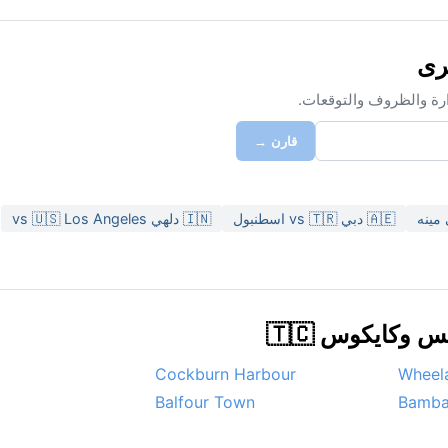
ارة والظروف والتوقعات.
قارن →
🇦🇪 دبي vs 🇹🇷 اسطنبول
🇮🇳 دلهي vs 🇺🇸 Los Angeles
كايكوس 🇹🇨
Cockburn Harbour
Wheel
Balfour Town
Bamba