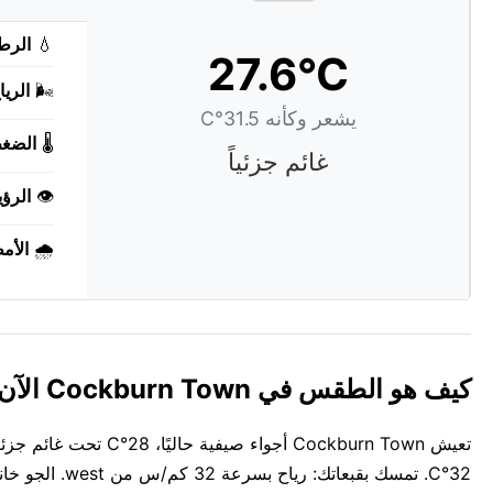
💧
الرط
27.6°C
🌬️
الريا
يشعر وكأنه 31.5°C
🌡️
الضغ
غائم جزئياً
👁️
الرؤي
🌧️
الأم
كيف هو الطقس في Cockburn Town الآن؟
تعيش Cockburn Town أج
32°C. تمسك بقبعاتك: رياح بسرعة 32 كم/س من west. الجو خانق ورطب للغاية، الرطوبة عند 83%.