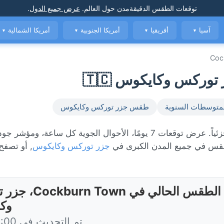
توقعات الطقس الدقيقة
مدن حول العالم
.
عرض جميع الدول
.
آسيا
أفريقيا
أمريكا الجنوبية
أمريكا الشمالية
▼
▼
▼
▼
Coc
متوسطات السنوية
طقس جزر توركس وكايكوس
الطقس المباشر في Cockburn Town، حاليًا 28°C مع غائم جزئياً. عرض توقعات 7 يومًا، الأحوال الجوية كل ساع
س في جميع المدن الكبرى في
جزر توركس وكايكوس
, أو تصفح
الطقس الحالي في Town
وك
تم التحديث في 10:00 اليوم