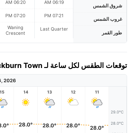
06:20 AM
06:19 AM
شروق الشمس
07:20 PM
07:21 PM
غروب الشمس
Waning
Last Quarter
طور القمر
Crescent
توقعات الطقس لكل ساعة لـ Cockburn Town، جزر توركس وكايكوس اليوم 🇹🇨
6, 2026
15
14
13
12
11
29.0°C
28.0°C
28.0°
8.0°
28.0°
28.0°
28.0°