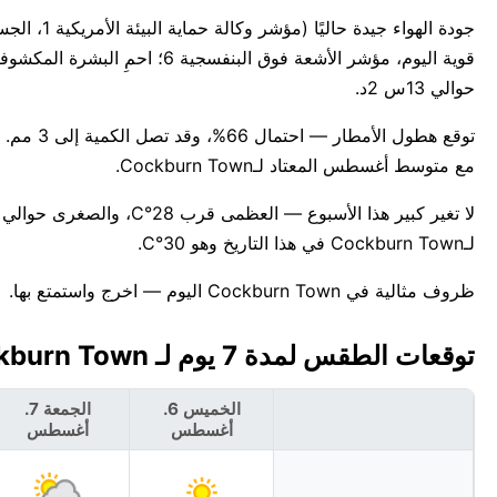
حوالي 13س 2د.
مع متوسط أغسطس المعتاد لـCockburn Town.
لـCockburn Town في هذا التاريخ وهو 30°C.
ظروف مثالية في Cockburn Town اليوم — اخرج واستمتع بها.
توقعات الطقس لمدة 7 يوم لـ Cockburn Town، جزر توركس وكايكوس 🇹🇨
الخميس 6.
الجمعة 7.
أغسطس
أغسطس