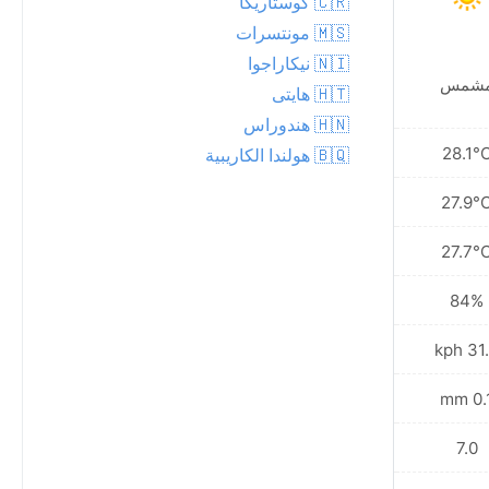
🇨🇷 كوستاريكا
🇲🇸 مونتسرات
🇳🇮 نيكاراجوا
شمس
غائم جزئياً
🇭🇹 هايتى
🇭🇳 هندوراس
28.0°C
28.1°
🇧🇶 هولندا الكاريبية
27.8°C
27.9°
27.6°C
27.7°
82%
84%
32.4 kph
31.3 
0.1 mm
0.1 
7.0
7.0