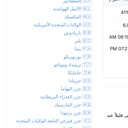
🇸🇻 إلسلفادور
🇳🇱 الأنتيل الهولندية
41
🇲🇽 المكسيك
🇺🇸 الولايات المتحدة الأمريكية
6.
🇧🇧 باربادوس
06:19 A
🇧🇿 بليز
🇵🇦 بنما
07:21 
🇵🇷 بورتوريكو
🇹🇹 ترينيداد وتوباغو
🇯🇲 جامايكا
🇬🇩 جرينادا
🇧🇸 جزر البهاما
🇻🇬 جزر العذراء البريطانية
🇲🇶 جزر المارتينيك
🇧🇲 جزر برمودا
أعلى قليلاً عند
🇻🇮 جزر فيرجن التابعة للولايات المتحدة