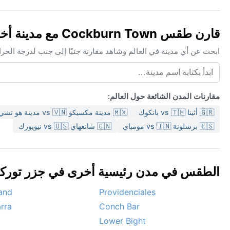
قارن طقس Cockburn Town مع مدينة أخرى
ابحث عن أي مدينة في العالم وشاهد مقارنة جنبًا إلى جنب لدرجة الحر
مقارنات المدن الشائعة حول العالم:
🇬🇷 أثينا vs 🇹🇭 بانكوك
🇲🇽 مدينة مكسيكو vs 🇻🇳 مدينة هو تشي مينه
🇪🇸 برشلونة vs 🇮🇳 مومباي
🇨🇳 شانغهاي vs 🇺🇸 نيويورك
الطقس في مدن رئيسية أخرى في جزر توركس و
and
Providenciales
rra
Conch Bar
Lower Bight