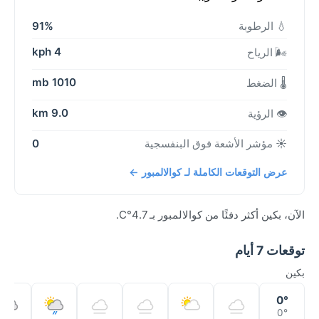
💧 الرطوبة
91%
4 kph
🌬️ الرياح
1010 mb
🌡️ الضغط
9.0 km
👁️ الرؤية
☀️ مؤشر الأشعة فوق البنفسجية
0
عرض التوقعات الكاملة لـ كوالالمبور ←
الآن، بكين أكثر دفئًا من كوالالمبور بـ 4.7°C.
توقعات 7 أيام
بكين
0°
0°