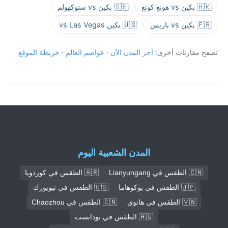
🇭🇰 بكين vs هونغ كونغ
🇸🇪 بكين vs ستوكهولم
🇫🇷 بكين vs باريس
🇺🇸 بكين vs Las Vegas
تصفح مقارنات أخرى:
أحر المدن الآن
·
عواصم العالم
·
خريطة الموقع
المدن الشعبية اليوم
🇨🇳 الطقس في Lianyungang
🇦🇷 الطقس في كوردوبا
🇯🇵 الطقس في يوكوهاما
🇺🇸 الطقس في نيويورك
🇻🇳 الطقس في هانوي
🇨🇳 الطقس في Chaozhou
🇭🇺 الطقس في بودابست