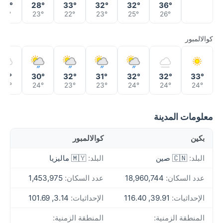
23°
28°
33°
32°
32°
36°
19°
23°
22°
23°
25°
26°
كوالالمبور
31°
30°
32°
31°
32°
32°
33°
23°
24°
23°
23°
24°
24°
24°
معلومات المدينة
بكين
كوالالمبور
البلد:
🇨🇳 صين
البلد:
🇲🇾 ماليزيا
عدد السكان:
18,960,744
عدد السكان:
1,453,975
الإحداثيات:
39.91, 116.40
الإحداثيات:
3.14, 101.69
المنطقة الزمنية:
المنطقة الزمنية: