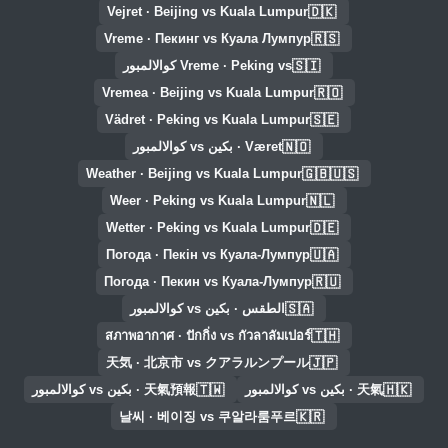
🇩🇰
Vejret · Beijing vs Kuala Lumpur
🇷🇸
Vreme · Пекинг vs Куала Лумпур
🇸🇮
Vreme · Peking vs كوالالمبور
🇷🇴
Vremea · Beijing vs Kuala Lumpur
🇸🇪
Vädret · Peking vs Kuala Lumpur
🇳🇴
Været · بكين vs كوالالمبور
🇬🇧🇺🇸
Weather · Beijing vs Kuala Lumpur
🇳🇱
Weer · Peking vs Kuala Lumpur
🇩🇪
Wetter · Peking vs Kuala Lumpur
🇺🇦
Погода · Пекін vs Куала-Лумпур
🇷🇺
Погода · Пекин vs Куала-Лумпур
🇸🇦
الطقس · بكين vs كوالالمبور
🇹🇭
สภาพอากาศ · ปักกิ่ง vs กัวลาลัมเปอร์
🇯🇵
天気 · 北京市 vs クアラルンプール
🇹🇼
🇭🇰
天氣 · بكين vs كوالالمبور
天氣預報 · بكين vs كوالالمبور
🇰🇷
날씨 · 베이징 vs 쿠알라룸푸르