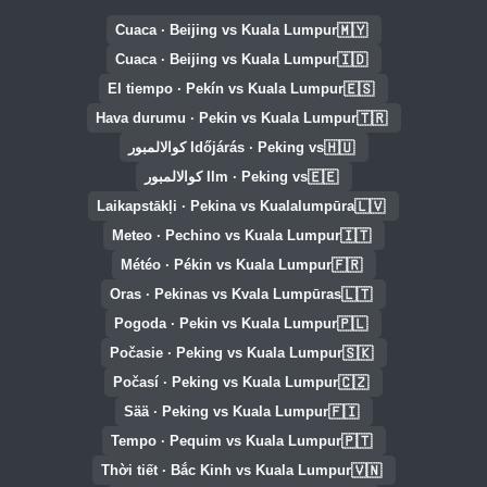
🇲🇾
Cuaca · Beijing vs Kuala Lumpur
🇮🇩
Cuaca · Beijing vs Kuala Lumpur
🇪🇸
El tiempo · Pekín vs Kuala Lumpur
🇹🇷
Hava durumu · Pekin vs Kuala Lumpur
🇭🇺
Időjárás · Peking vs كوالالمبور
🇪🇪
Ilm · Peking vs كوالالمبور
🇱🇻
Laikapstākļi · Pekina vs Kualalumpūra
🇮🇹
Meteo · Pechino vs Kuala Lumpur
🇫🇷
Météo · Pékin vs Kuala Lumpur
🇱🇹
Oras · Pekinas vs Kvala Lumpūras
🇵🇱
Pogoda · Pekin vs Kuala Lumpur
🇸🇰
Počasie · Peking vs Kuala Lumpur
🇨🇿
Počasí · Peking vs Kuala Lumpur
🇫🇮
Sää · Peking vs Kuala Lumpur
🇵🇹
Tempo · Pequim vs Kuala Lumpur
🇻🇳
Thời tiết · Bắc Kinh vs Kuala Lumpur