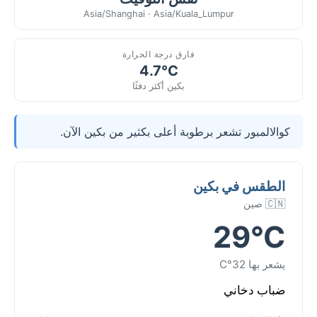
Asia/Shanghai · Asia/Kuala_Lumpur
فارق درجة الحرارة
4.7°C
بكين أكثر دفئًا
كوالالمبور تشعر برطوبة أعلى بكثير من بكين الآن.
الطقس في بكين
🇨🇳 صين
29°C
يشعر بها 32°C
ضباب دخاني