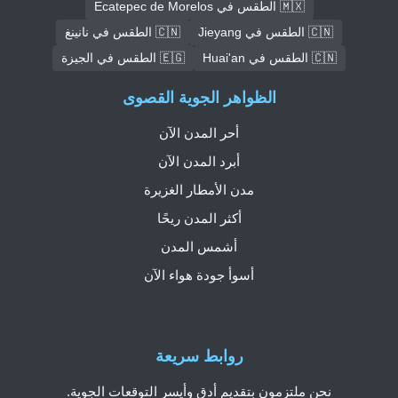
🇲🇽 الطقس في Ecatepec de Morelos
🇨🇳 الطقس في Jieyang
🇨🇳 الطقس في نانينغ
🇨🇳 الطقس في Huai'an
🇪🇬 الطقس في الجيزة
الظواهر الجوية القصوى
أحر المدن الآن
أبرد المدن الآن
مدن الأمطار الغزيرة
أكثر المدن ريحًا
أشمس المدن
أسوأ جودة هواء الآن
روابط سريعة
نحن ملتزمون بتقديم أدق وأيسر التوقعات الجوية.