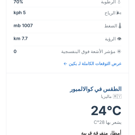
💧 الرطوبة
70%
5 kph
🌬️ الرياح
1007 mb
🌡️ الضغط
7.7 km
👁️ الرؤية
☀️ مؤشر الأشعة فوق البنفسجية
0
عرض التوقعات الكاملة لـ بكين ←
الطقس في كوالالمبور
🇲🇾 ماليزيا
24°C
يشعر بها 28°C
أمطار متفرقة قريبة