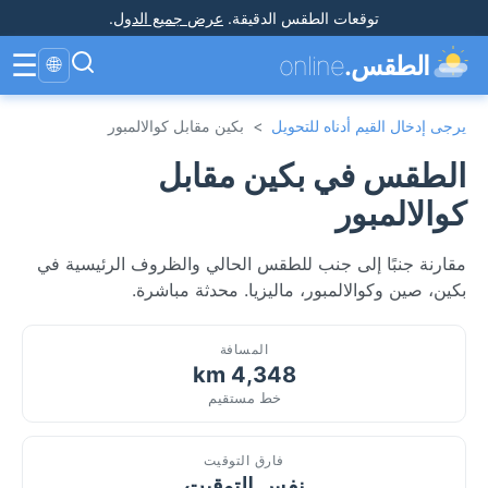
توقعات الطقس الدقيقة
.
عرض جميع الدول
.
☰
الطقس.
online
🌐
يرجى إدخال القيم أدناه للتحويل
>
بكين مقابل كوالالمبور
الطقس في بكين مقابل
كوالالمبور
مقارنة جنبًا إلى جنب للطقس الحالي والظروف الرئيسية في
بكين، صين وكوالالمبور، ماليزيا. محدثة مباشرة.
المسافة
4,348 km
خط مستقيم
فارق التوقيت
نفس التوقيت