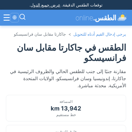
توقعات الطقس الدقيقة
.
عرض جميع الدول
.
☰
الطقس.
online
🌐
يرجى إدخال القيم أدناه للتحويل
>
جاكارتا مقابل سان فرانسيسكو
الطقس في جاكارتا مقابل سان
فرانسيسكو
مقارنة جنبًا إلى جنب للطقس الحالي والظروف الرئيسية في
جاكارتا، إندونيسيا وسان فرانسيسكو، الولايات المتحدة
الأمريكية. محدثة مباشرة.
المسافة
13,942 km
خط مستقيم
فارق التوقيت