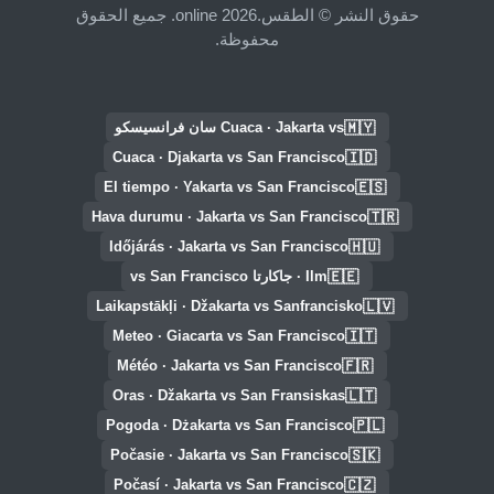
حقوق النشر © الطقس.online 2026. جميع الحقوق
محفوظة.
🇲🇾
Cuaca · Jakarta vs سان فرانسيسكو
🇮🇩
Cuaca · Djakarta vs San Francisco
🇪🇸
El tiempo · Yakarta vs San Francisco
🇹🇷
Hava durumu · Jakarta vs San Francisco
🇭🇺
Időjárás · Jakarta vs San Francisco
🇪🇪
Ilm · جاكارتا vs San Francisco
🇱🇻
Laikapstākļi · Džakarta vs Sanfrancisko
🇮🇹
Meteo · Giacarta vs San Francisco
🇫🇷
Météo · Jakarta vs San Francisco
🇱🇹
Oras · Džakarta vs San Fransiskas
🇵🇱
Pogoda · Dżakarta vs San Francisco
🇸🇰
Počasie · Jakarta vs San Francisco
🇨🇿
Počasí · Jakarta vs San Francisco