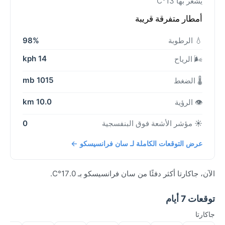
يشعر بها 13°C
أمطار متفرقة قريبة
💧 الرطوبة
98%
14 kph
🌬️ الرياح
1015 mb
🌡️ الضغط
10.0 km
👁️ الرؤية
☀️ مؤشر الأشعة فوق البنفسجية
0
عرض التوقعات الكاملة لـ سان فرانسيسكو ←
الآن، جاكارتا أكثر دفئًا من سان فرانسيسكو بـ 17.0°C.
توقعات 7 أيام
جاكارتا