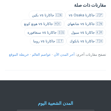
مقارنات ذات صلة
🇯🇵 جاكارتا vs Osaka
🇨🇳 جاكارتا vs بكين
🇨🇳 جاكارتا vs شانغهاي
🇭🇰 جاكارتا vs هونغ كونغ
🇰🇷 جاكارتا vs سيول
🇸🇬 جاكارتا vs سنغافورة
🇹🇭 جاكارتا vs بانكوك
🇮🇹 جاكارتا vs روما
تصفح مقارنات أخرى:
أحر المدن الآن
·
عواصم العالم
·
خريطة الموقع
المدن الشعبية اليوم