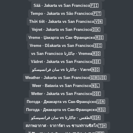
🇫🇮
Sää · Jakarta vs San Francisco
🇵🇹
Tempo · Jakarta vs São Francisco
🇻🇳
Thời tiết · Jakarta vs San Francisco
🇩🇰
Vejret · Jakarta vs San Francisco
🇷🇸
Vreme · Џакарта vs Сан Франциско
🇸🇮
Vreme · Džakarta vs San Francisco
🇷🇴
Vremea · جاكارتا vs San Francisco
🇸🇪
Vädret · Jakarta vs San Francisco
🇳🇴
Været · جاكارتا vs سان فرانسيسكو
🇬🇧🇺🇸
Weather · Jakarta vs San Francisco
🇳🇱
Weer · Batavia vs San Francisco
🇩🇪
Wetter · Jakarta vs San Francisco
🇺🇦
Погода · Джакарта vs Сан-Франціско
🇷🇺
Погода · Джакарта vs Сан-Франциско
🇸🇦
الطقس · جاكارتا vs سان فرانسيسكو
🇹🇭
สภาพอากาศ · จาการ์ตา vs ซานฟรานซิสโก