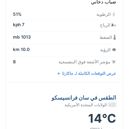
ضباب دخاني
💧 الرطوبة
51%
7 kph
🌬️ الرياح
1013 mb
🌡️ الضغط
10.0 km
👁️ الرؤية
☀️ مؤشر الأشعة فوق البنفسجية
8
عرض التوقعات الكاملة لـ جاكارتا ←
الطقس في سان فرانسيسكو
🇺🇸 الولايات المتحدة الأمريكية
14°C