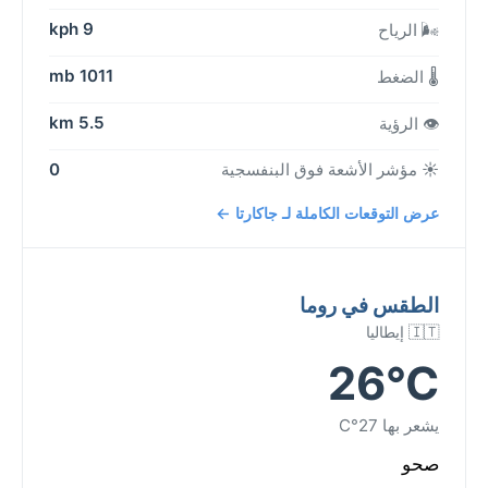
9 kph
🌬️ الرياح
1011 mb
🌡️ الضغط
5.5 km
👁️ الرؤية
☀️ مؤشر الأشعة فوق البنفسجية
0
عرض التوقعات الكاملة لـ جاكارتا ←
الطقس في روما
🇮🇹 إيطاليا
26°C
يشعر بها 27°C
صحو