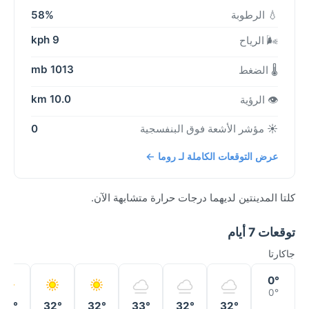
💧 الرطوبة
58%
9 kph
🌬️ الرياح
1013 mb
🌡️ الضغط
10.0 km
👁️ الرؤية
☀️ مؤشر الأشعة فوق البنفسجية
0
عرض التوقعات الكاملة لـ روما ←
كلتا المدينتين لديهما درجات حرارة متشابهة الآن.
توقعات 7 أيام
جاكارتا
0°
0°
32°
32°
32°
33°
32°
32°