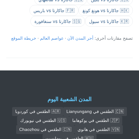
🇭🇰 جاكارتا vs هونغ كونغ
🇫🇷 جاكارتا vs باريس
🇰🇷 جاكارتا vs سيول
🇸🇬 جاكارتا vs سنغافورة
تصفح مقارنات أخرى:
أحر المدن الآن
·
عواصم العالم
·
خريطة الموقع
المدن الشعبية اليوم
🇨🇳 الطقس في Lianyungang
🇦🇷 الطقس في كوردوبا
🇯🇵 الطقس في يوكوهاما
🇺🇸 الطقس في نيويورك
🇻🇳 الطقس في هانوي
🇨🇳 الطقس في Chaozhou
🇭🇺 الطقس في بودابست