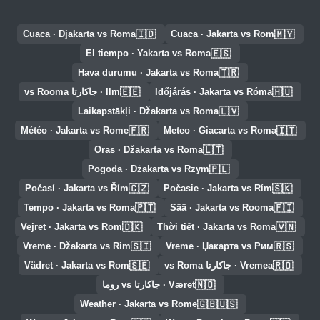
🇮🇩
🇲🇾
Cuaca · Djakarta vs Roma
Cuaca · Jakarta vs Rom
🇪🇸
El tiempo · Yakarta vs Roma
🇹🇷
Hava durumu · Jakarta vs Roma
🇪🇪
🇭🇺
Időjárás · Jakarta vs Róma
Ilm · جاكارتا vs Rooma
🇱🇻
Laikapstākļi · Džakarta vs Roma
🇫🇷
🇮🇹
Météo · Jakarta vs Rome
Meteo · Giacarta vs Roma
🇱🇹
Oras · Džakarta vs Roma
🇵🇱
Pogoda · Dżakarta vs Rzym
🇨🇿
🇸🇰
Počasí · Jakarta vs Řím
Počasie · Jakarta vs Rím
🇵🇹
🇫🇮
Tempo · Jakarta vs Roma
Sää · Jakarta vs Rooma
🇩🇰
🇻🇳
Vejret · Jakarta vs Rom
Thời tiết · Jakarta vs Roma
🇸🇮
🇷🇸
Vreme · Džakarta vs Rim
Vreme · Џакарта vs Рим
🇸🇪
🇷🇴
Vremea · جاكارتا vs Roma
Vädret · Jakarta vs Rom
🇳🇴
Været · جاكارتا vs روما
🇬🇧🇺🇸
Weather · Jakarta vs Rome