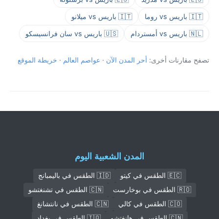
🇮🇹 باريس vs روما
🇮🇹 باريس vs ميلانو
🇳🇱 باريس vs أمستردام
🇺🇸 باريس vs سان فرانسيسكو
تصفح مقارنات أخرى:
أحر المدن الآن
·
عواصم العالم
·
خريطة الموقع
المدن الشعبية اليوم
🇪🇨 الطقس في كيتو
🇮🇩 الطقس في باليمبانج
🇷🇴 الطقس في بوخارست
🇨🇳 الطقس في تشنغتشو
🇨🇴 الطقس في كالي
🇨🇳 الطقس في نانتشانغ
🇨🇳 الطقس في هانغتشو
🇮🇶 الطقس في بغداد