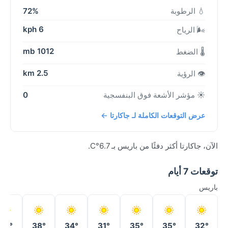
💧 الرطوبة
72%
6 kph
🌬️ الرياح
1012 mb
🌡️ الضغط
2.5 km
👁️ الرؤية
☀️ مؤشر الأشعة فوق البنفسجية
0
عرض التوقعات الكاملة لـ جاكارتا ←
الآن، جاكارتا أكثر دفئًا من باريس بـ 6.7°C.
توقعات 7 أيام
باريس
37°
38°
34°
31°
35°
35°
32°