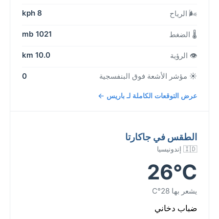
8 kph
🌬️ الرياح
1021 mb
🌡️ الضغط
10.0 km
👁️ الرؤية
☀️ مؤشر الأشعة فوق البنفسجية
0
عرض التوقعات الكاملة لـ باريس ←
الطقس في جاكارتا
🇮🇩 إندونيسيا
26°C
يشعر بها 28°C
ضباب دخاني