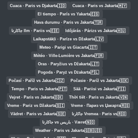
🇮🇩
🇲🇾
Cuaca · Paris vs Djakarta
Cuaca · Paris vs Jakarta
🇪🇸
El tiempo · París vs Yakarta
🇹🇷
Hava durumu · Paris vs Jakarta
🇪🇪
🇭🇺
Időjárás · Párizs vs Jakarta
Ilm · Pariis vs جاكارتا
🇱🇻
Laikapstākļi · Parīze vs Džakarta
🇮🇹
Meteo · Parigi vs Giacarta
🇫🇷
Météo · Ville-Lumière vs Jakarta
🇱🇹
Oras · Paryžius vs Džakarta
🇵🇱
Pogoda · Paryż vs Dżakarta
🇨🇿
🇸🇰
Počasí · Paříž vs Jakarta
Počasie · Paríž vs Jakarta
🇵🇹
🇫🇮
Tempo · Paris vs Jakarta
Sää · Pariisi vs Jakarta
🇩🇰
🇻🇳
Vejret · Paris vs Jakarta
Thời tiết · Paris vs Jakarta
🇸🇮
🇷🇸
Vreme · Pariz vs Džakarta
Vreme · Париз vs Џакарта
🇸🇪
🇷🇴
Vremea · Paris vs جاكارتا
Vädret · Paris vs Jakarta
🇳🇴
Været · باريس vs جاكارتا
🇬🇧🇺🇸
Weather · Paris vs Jakarta