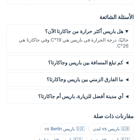
الأسئلة الشائعة
هل باريس أكثر حرارة من جاكارتا الآن؟
حاليًا، درجة الحرارة في باريس هي 19°C وفي جاكارتا هي
26°C.
كم تبلغ المسافة بين باريس وجاكارتا؟
ما الفارق الزمني بين باريس وجاكارتا؟
أي مدينة أفضل للزيارة، باريس أم جاكارتا؟
مقارنات ذات صلة
🇬🇧 باريس vs لندن
🇩🇪 باريس vs Berlin
🇪🇸 باريس vs مدريد
🇪🇸 باريس vs برشلونة