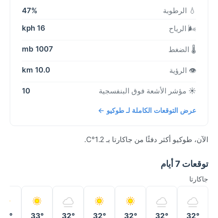
💧 الرطوبة
47%
16 kph
🌬️ الرياح
1007 mb
🌡️ الضغط
10.0 km
👁️ الرؤية
☀️ مؤشر الأشعة فوق البنفسجية
10
عرض التوقعات الكاملة لـ طوكيو ←
الآن، طوكيو أكثر دفئًا من جاكارتا بـ 1.2°C.
توقعات 7 أيام
جاكارتا
32°
33°
32°
32°
32°
32°
32°