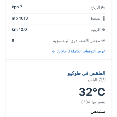
7 kph
🌬️ الرياح
1013 mb
🌡️ الضغط
10.0 km
👁️ الرؤية
☀️ مؤشر الأشعة فوق البنفسجية
8
عرض التوقعات الكاملة لـ جاكارتا ←
الطقس في طوكيو
🇯🇵 اليابان
32°C
يشعر بها 34°C
مشمس