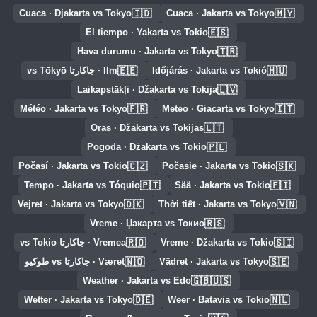
🇮🇩
🇲🇾
Cuaca · Djakarta vs Tokyo
Cuaca · Jakarta vs Tokyo
🇪🇸
El tiempo · Yakarta vs Tokio
🇹🇷
Hava durumu · Jakarta vs Tokyo
🇪🇪
🇭🇺
Időjárás · Jakarta vs Tokió
Ilm · جاكارتا vs Tōkyō
🇱🇻
Laikapstākļi · Džakarta vs Tokija
🇫🇷
🇮🇹
Météo · Jakarta vs Tokyo
Meteo · Giacarta vs Tokyo
🇱🇹
Oras · Džakarta vs Tokijas
🇵🇱
Pogoda · Dżakarta vs Tokio
🇨🇿
🇸🇰
Počasí · Jakarta vs Tokio
Počasie · Jakarta vs Tokio
🇵🇹
🇫🇮
Tempo · Jakarta vs Tóquio
Sää · Jakarta vs Tokio
🇩🇰
🇻🇳
Vejret · Jakarta vs Tokyo
Thời tiết · Jakarta vs Tokyo
🇷🇸
Vreme · Џакарта vs Токио
🇷🇴
🇸🇮
Vreme · Džakarta vs Tokio
Vremea · جاكارتا vs Tokio
🇳🇴
🇸🇪
Vädret · Jakarta vs Tokyo
Været · جاكارتا vs طوكيو
🇬🇧🇺🇸
Weather · Jakarta vs Edo
🇩🇪
🇳🇱
Wetter · Jakarta vs Tokyo
Weer · Batavia vs Tokio