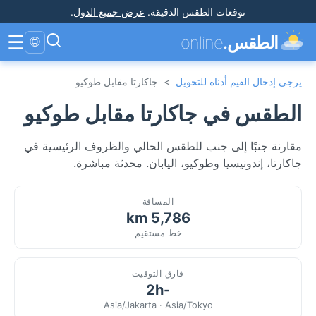
توقعات الطقس الدقيقة
.
عرض جميع الدول
.
☰
الطقس.
online
🌐
يرجى إدخال القيم أدناه للتحويل
>
جاكارتا مقابل طوكيو
الطقس في جاكارتا مقابل طوكيو
مقارنة جنبًا إلى جنب للطقس الحالي والظروف الرئيسية في
جاكارتا، إندونيسيا وطوكيو، اليابان. محدثة مباشرة.
المسافة
5,786 km
خط مستقيم
فارق التوقيت
-2h
Asia/Jakarta · Asia/Tokyo