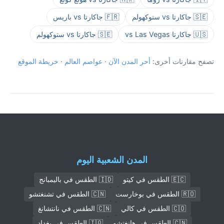
🇸🇪 جاكارتا vs ستوكهولم
🇫🇷 جاكارتا vs باريس
🇺🇸 جاكارتا vs Las Vegas
🇸🇪 جاكارتا vs ستوكهولم
تصفح مقارنات أخرى:
أحر المدن الآن
·
عواصم العالم
·
خريطة الموقع
المدن الشعبية اليوم
🇪🇨 الطقس في كيتو
🇮🇩 الطقس في باليمبانج
🇷🇴 الطقس في بوخارست
🇨🇳 الطقس في تشنغتشو
🇨🇴 الطقس في كالي
🇨🇳 الطقس في نانتشانغ
🇨🇳 الطقس في هانغتشو
🇮🇶 الطقس في بغداد