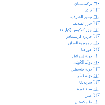
🇹🇲 تركمانستان
🇹🇷 تركيا
🇹🇱 تيمور الشرقية
🇲🇻 جزر الملديف
🇨🇨 جزر كوكوس (كيلينغ)
🇨🇽 جزيرة كريسماس
🇮🇶 جمهورية العراق
🇬🇪 جورجيا
🇮🇱 دولة إسرائيل
🇰🇼 دَوْلَة اَلْكُوَيْت
🇵🇸 دولة فلسطين
🇶🇦 دَوْلَة قَطَر
🇱🇰 سريلانكا
🇸🇬 سنغافورة
🇨🇳 صين
🇹🇯 طاجكستان