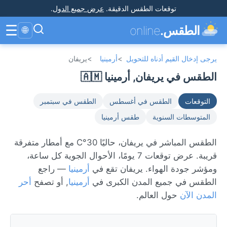
توقعات الطقس الدقيقة
.
عرض جميع الدول
.
☰
الطقس.
online
🌐
يرجى إدخال القيم أدناه للتحويل
>
أرمينيا
>
يريفان
الطقس في يريفان, أرمينيا 🇦🇲
التوقعات
الطقس في أغسطس
الطقس في سبتمبر
المتوسطات السنوية
طقس أرمينيا
الطقس المباشر في يريفان، حاليًا 30°C مع أمطار متفرقة
قريبة. عرض توقعات 7 يومًا، الأحوال الجوية كل ساعة،
ومؤشر جودة الهواء. يريفان تقع في
أرمينيا
— راجع
الطقس في جميع المدن الكبرى في
أرمينيا
, أو تصفح
أحر
المدن الآن
حول العالم.