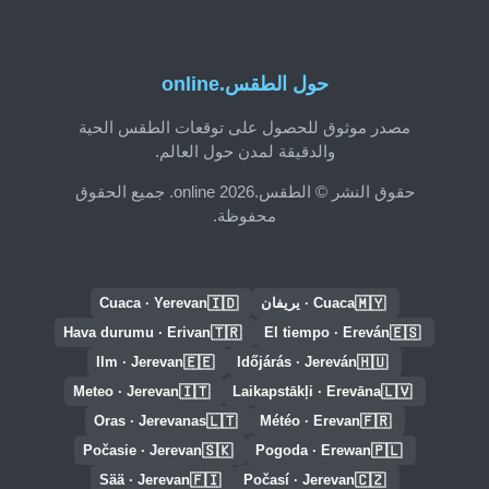
حول الطقس.online
مصدر موثوق للحصول على توقعات الطقس الحية
والدقيقة لمدن حول العالم.
حقوق النشر © الطقس.online 2026. جميع الحقوق
محفوظة.
🇮🇩
🇲🇾
Cuaca · يريفان
Cuaca · Yerevan
🇹🇷
🇪🇸
Hava durumu · Erivan
El tiempo · Ereván
🇪🇪
🇭🇺
Ilm · Jerevan
Időjárás · Jereván
🇮🇹
🇱🇻
Meteo · Jerevan
Laikapstākļi · Erevāna
🇱🇹
🇫🇷
Oras · Jerevanas
Météo · Erevan
🇸🇰
🇵🇱
Počasie · Jerevan
Pogoda · Erewan
🇫🇮
🇨🇿
Sää · Jerevan
Počasí · Jerevan