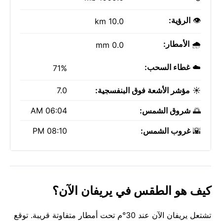
👁️
الرؤية:
10.0 km
🌧️
الأمطار:
0.0 mm
☁️
غطاء السحب:
71%
☀️
مؤشر الأشعة فوق البنفسجية:
7.0
🌅
شروق الشمس:
06:04 AM
🌇
غروب الشمس:
08:10 PM
كيف هو الطقس في يريفان الآن؟
تشتعل يريفان الآن عند 30°م تحت أمطار متفاوتة قريبة. توقع