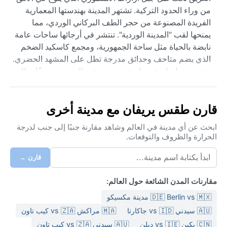
من وراء الحدود التركية. تشتهر المدينة بهندستها المعمارية
الفريدة المصنوعة من حجر الطف البركاني الوردي، مما
يمنحها لقب "المدينة الوردية". تنتشر في أرجائها ساحات عامة
نابضة بالحياة مثل ساحة الجمهورية، ومجمع كاسكيد الضخم
الذي يضم متاحف وحدائق مدرجة تطل على المشهد الحضري.
يقع نهر هرازدان في وادٍ عميق يمتد عبر المدينة، مضيفًا بعدًا
طبيعيًا يتماشى مع المناظر الجبلية المحيطة. هذه العاصمة هي
قلب أرمينيا الثقافي والاقتصادي، حيث تلتقي المقاهي
قارن طقس يريفان مع مدينة أخرى
المفتوحة والمعارض الفنية مع التراث الأورارتي القديم.
يسود يريفان مناخ شبه جاف بارد وفق تصنيف كوبن (BSk)،
ابحث عن أي مدينة في العالم وشاهد مقارنة جنبًا إلى جنب لدرجة
الحرارة والظروف والتوقعات.
يتميز بصيف حار وجاف مع درجات حرارة تتجاوز 35 درجة
مئوية في يوليو، وشتاء بارد ومثلج حيث تنخفض الحرارة إلى ما
قارن →
دون الصفر بكثير. نادرًا ما تهطل الأمطار على مدار العام،
وتبقى الرطوبة منخفضة خاصة في الصيف. الربيع قصير لكنه
مقارنات المدن الشائعة حول العالم:
لطيف، والخريف معتدل وجاف. عند التخطيط للزيارة، يجب
🇩🇪 Berlin vs 🇲🇽 مدينة مكسيكو
تجهيز حقيبة تحتوي على ملابس خفيفة ذات ألوان فاتحة لفصل
الصيف مع ضرورة ارتداء قبعة ونظارة شمسية لمواجهة أشعة
🇦🇺 سيدني vs 🇮🇩 جاكارتا
🇲🇦 مراكش vs 🇿🇦 كيب تاون
الشمس القوية. أما في الشتاء، فالمعاطف الثقيلة والسترات
🇨🇳 بكين vs 🇮🇪 دبلن
🇦🇺 سيدني vs 🇿🇦 كيب تاون