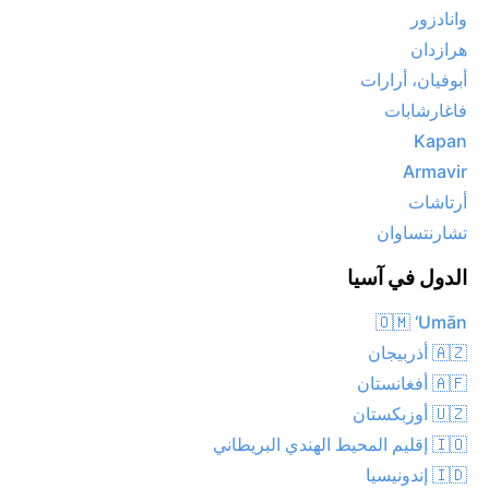
وانادزور
هرازدان
أبوفيان، أرارات
فاغارشابات
Kapan
Armavir
أرتاشات
تشارنتساوان
الدول في آسيا
🇴🇲 ‘Umān
🇦🇿 أذربيجان
🇦🇫 أفغانستان
🇺🇿 أوزبكستان
🇮🇴 إقليم المحيط الهندي البريطاني
🇮🇩 إندونيسيا