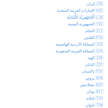
🇮🇷 إيران
🇦🇪 الإمارات العربية المتحدة
🇱🇧 اَلْجُمْهُورِيَّة اَللُّبْنَانِيَّة
🇾🇪 الجمهورية اليمنية
🇸🇾 الشام
🇵🇭 الفلبين
🇯🇴 المملكة الاردنية الهاشمية
🇸🇦 المملكة العربية السعودية
🇮🇳 الهند
🇯🇵 اليابان
🇵🇰 باكستان
🇧🇳 بروني
🇧🇩 بنجلاديش
🇧🇹 بوتان
🇹🇭 تايلاند
🇹🇼 تايوان