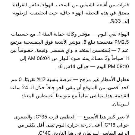
فترات من أشعة الشمس بين السحب. الهواء يعكس القراءة
بصدق في هذه اللحظة. الهواء جاف، حيث انخفضت الرطوبة
إلى 33%.
الهواء نقي اليوم — مؤشر وكالة حماية البيئة 1، مع جسيمات
PM2.5 منخفضة تبلغ 8. مؤشر الأشعة فوق البنفسجية مرتفع
عند 7 — يُستحسن استخدام واقٍ شمسي وقبعة، خصوصاً بين
11 صباحاً و3 مساءً. يمتد ضوء النهار من 06:04 AM إلى
08:10 PM اليوم — حوالي 14س 6د.
هطول الأمطار غير مرجح — فرصة بنسبة 17% تقريبًا، 0 مم
كحد أقصى. من المتوقع أن يبقى الجو جافاً خلال الـ 24 ساعة
القادمة. هذا يتماشى تماماً مع متوسط أغسطس المعتاد
لـيريفان.
لا تغير كبير هذا الأسبوع — العظمى قرب 35°C، والصغرى
حوالي 18°C. أعلى درجة حرارة اليوم تبقى أقل بكثير من
الرقم القياسي لـيريفان في هذا التاريخ، 40°C.