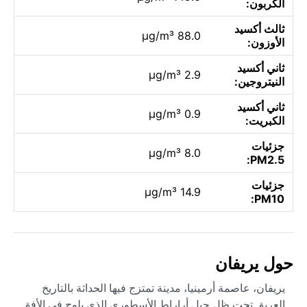
الكربون:
ثالث أكسيد
88.0 µg/m³
الأوزون:
ثاني أكسيد
2.9 µg/m³
النيتروجين:
ثاني أكسيد
0.9 µg/m³
الكبريت:
جزئيات
8.0 µg/m³
PM2.5:
جزئيات
14.9 µg/m³
PM10:
حول يريفان
يريفان، عاصمة أرمينيا، مدينة تمتزج فيها الحداثة بالتاريخ
العريق تحت ظل جبل أراراط الأسطوري الذي يلوح في الأفق