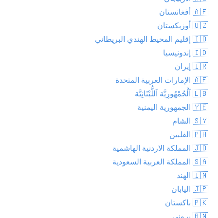
🇦🇫 أفغانستان
🇺🇿 أوزبكستان
🇮🇴 إقليم المحيط الهندي البريطاني
🇮🇩 إندونيسيا
🇮🇷 إيران
🇦🇪 الإمارات العربية المتحدة
🇱🇧 اَلْجُمْهُورِيَّة اَللُّبْنَانِيَّة
🇾🇪 الجمهورية اليمنية
🇸🇾 الشام
🇵🇭 الفلبين
🇯🇴 المملكة الاردنية الهاشمية
🇸🇦 المملكة العربية السعودية
🇮🇳 الهند
🇯🇵 اليابان
🇵🇰 باكستان
🇧🇳 بروني