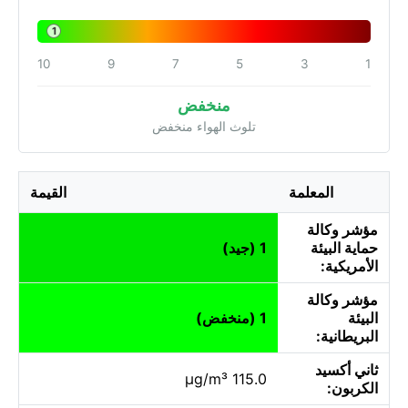
1
10
9
7
5
3
1
منخفض
تلوث الهواء منخفض
المعلمة
القيمة
مؤشر وكالة
حماية البيئة
1 (جيد)
الأمريكية:
مؤشر وكالة
البيئة
1 (منخفض)
البريطانية:
ثاني أكسيد
115.0 µg/m³
الكربون: