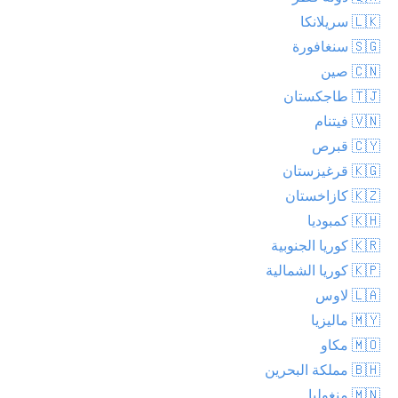
🇱🇰 سريلانكا
🇸🇬 سنغافورة
🇨🇳 صين
🇹🇯 طاجكستان
🇻🇳 فيتنام
🇨🇾 قبرص
🇰🇬 قرغيزستان
🇰🇿 كازاخستان
🇰🇭 كمبوديا
🇰🇷 كوريا الجنوبية
🇰🇵 كوريا الشمالية
🇱🇦 لاوس
🇲🇾 ماليزيا
🇲🇴 مكاو
🇧🇭 مملكة البحرين
🇲🇳 منغوليا