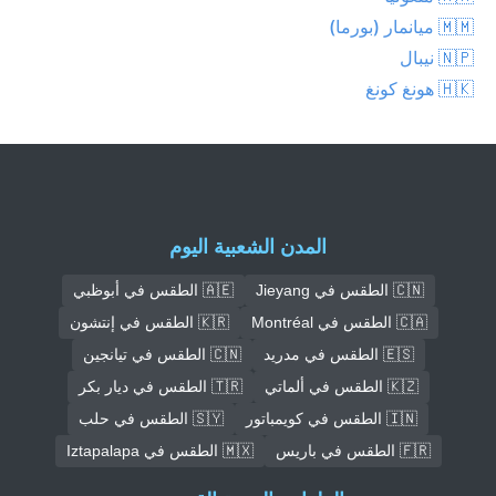
🇲🇲 ميانمار (بورما)
🇳🇵 نيبال
🇭🇰 هونغ كونغ
المدن الشعبية اليوم
🇨🇳 الطقس في Jieyang
🇦🇪 الطقس في أبوظبي
🇨🇦 الطقس في Montréal
🇰🇷 الطقس في إنتشون
🇪🇸 الطقس في مدريد
🇨🇳 الطقس في تيانجين
🇰🇿 الطقس في ألماتي
🇹🇷 الطقس في ديار بكر
🇮🇳 الطقس في كويمباتور
🇸🇾 الطقس في حلب
🇫🇷 الطقس في باريس
🇲🇽 الطقس في Iztapalapa