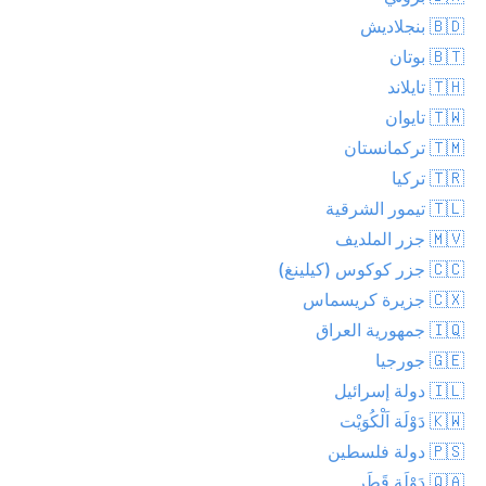
🇧🇩 بنجلاديش
🇧🇹 بوتان
🇹🇭 تايلاند
🇹🇼 تايوان
🇹🇲 تركمانستان
🇹🇷 تركيا
🇹🇱 تيمور الشرقية
🇲🇻 جزر الملديف
🇨🇨 جزر كوكوس (كيلينغ)
🇨🇽 جزيرة كريسماس
🇮🇶 جمهورية العراق
🇬🇪 جورجيا
🇮🇱 دولة إسرائيل
🇰🇼 دَوْلَة اَلْكُوَيْت
🇵🇸 دولة فلسطين
🇶🇦 دَوْلَة قَطَر