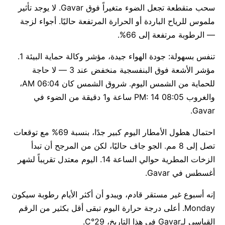
سحب متقطعة تجعل الضوء متغيراً فوق Gavar. لا يوجد تأثير
ملموس للرياح الباردة أو الحرارة المرتفعة حاليًا. أجواء لزجة
— الرطوبة مرتفعة إلى 66%.
تنفس بسهولة: جودة الهواء جيدة، مؤشر وكالة حماية البيئة 1.
مؤشر الأشعة فوق البنفسجية منخفض عند 3 — لا حاجة
للحماية من الشمس اليوم. شروق الشمس كان 06:04 AM،
والغروب 08:05 PM: 14 ساعة و1 دقيقة من الضوء في
Gavar.
احتمال هطول الأمطار اليوم كبير جدًا، بنسبة 69% مع توقعات
تصل إلى 8 مم. الجو جاف حاليًا، لكن من المرجح أن تبدأ
الزخات المطرية حوالي الساعة 14. اليوم معتدل تقريباً لشهر
أغسطس في Gavar.
إنه أسبوع غير مستقر قادم، ويبدو أن أكثر الأيام رطوبة سيكون
Monday. أعلى درجة حرارة اليوم تبقى أقل بكثير من الرقم
القياسي لـGavar في هذا التاريخ، 29°C.