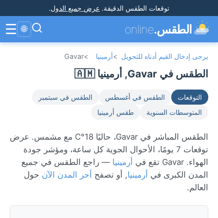
توقعات الطقس الدقيقة
.
عرض جميع الدول
.
☰
الطقس.
online
🌐
يرجى إدخال القيم أدناه للتحويل
>
أرمينيا
>
Gavar
الطقس في Gavar, أرمينيا 🇦🇲
التوقعات
الطقس في أغسطس
الطقس في سبتمبر
المتوسطات السنوية
طقس أرمينيا
الطقس المباشر في Gavar، حاليًا 18°C مع مشمس. عرض
توقعات 7 يومًا، الأحوال الجوية كل ساعة، ومؤشر جودة
الهواء. Gavar تقع في
أرمينيا
— راجع الطقس في جميع
المدن الكبرى في
أرمينيا
, أو تصفح
أحر المدن الآن
حول
العالم.