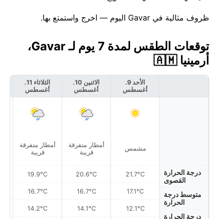
ظروف مثالية في Gavar اليوم — اخرج واستمتع بها.
توقعات الطقس لمدة 7 يوم لـ Gavar،
أرمينيا 🇦🇲
الأحد 9.
الاثنين 10.
الثلاثاء 11.
أغسطس
أغسطس
أغسطس
أ
أمطار متفرقة
أمطار متفرقة
أمط
مشمس
قريبة
قريبة
درجة الحرارة
19.9°C
20.6°C
21.7°C
القصوى
16.7°C
16.7°C
17.1°C
متوسط درجة
الحرارة
14.2°C
14.1°C
12.1°C
درجة الحرارة