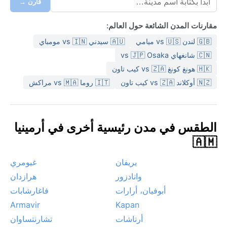
قارن →
مقارنات المدن الشائعة حول العالم:
🇬🇧 لندن vs 🇺🇸 ميامي
🇦🇺 سيدني vs 🇮🇳 مومباي
🇨🇳 شانغهاي vs 🇯🇵 Osaka
🇭🇰 هونغ كونغ vs 🇿🇦 كيب تاون
🇳🇿 أوكلاند vs 🇿🇦 كيب تاون
🇮🇹 روما vs 🇲🇦 مراكش
الطقس في مدن رئيسية أخرى في أرمينيا
🇦🇲
يريفان
غيومري
وانادزور
هرازدان
أبوفيان، أرارات
فاغارشابات
Armavir
Kapan
أرتاشات
تشارنتساوان