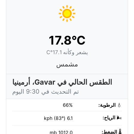
17.8°C
يشعر وكأنه 17.1°C
مشمس
الطقس الحالي في Gavar، أرمينيا
تم التحديث في 9:30 اليوم
💧
الرطوبة:
66%
🌬️
الرياح:
6.1 kph (83°)
🌡️
الضغط:
1012.0 mb