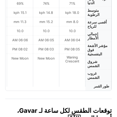
الدنيا
69%
74%
71%
متوسط
15.1 kph
14.8 kph
18.0 kph
الرطوبة
m
11.3 mm
15.2 mm
8.0 mm
أقصى سرعة
للرياح
10.0
10.0
10.0
إجمالي
الأمطار
AM
06:06 AM
06:05 AM
06:04 AM
مؤشر الأشعة
PM
08:02 PM
08:03 PM
08:05 PM
فوق
البنفسجية
Waning
on
New Moon
New Moon
Crescent
شروق
الشمس
غروب
الشمس
طور القمر
توقعات الطقس لكل ساعة لـ Gavar،