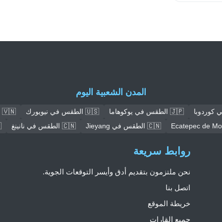
المدن الشعبية اليوم
🇯🇵 الطقس في يوكوهاما
🇺🇸 الطقس في نيويورك
🇻🇳 الطقس في هانوي
🇨🇳 الطقس في Jieyang
🇨🇳 الطقس في نانينغ
🇳
روابط سريعة
نحن ملتزمون بتقديم أدق وأيسر التوقعات الجوية.
اتصل بنا
خريطة الموقع
جميع القارات