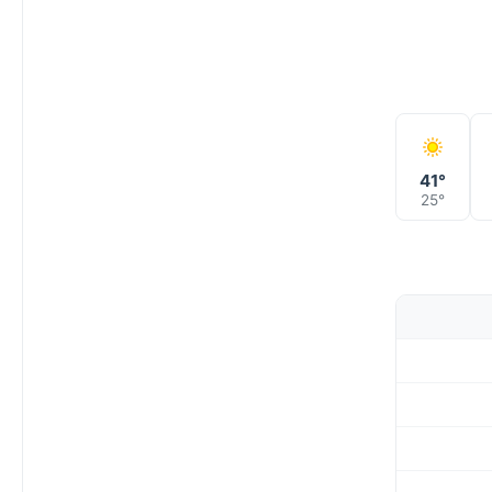
41°
25°