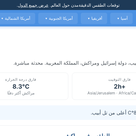
توقعات الطقس الدقيقة
مدن حول العالم
.
عرض جميع الدول
.
آسيا
أفريقيا
أمريكا الجنوبية
أمريكا الشمالية
▼
▼
▼
▼
ب، دولة إسرائيل ومراكش، المملكة المغربية. محدثة مباشرة.
فارق التوقيت
فارق درجة الحرارة
8.3°C
+2h
Asia/Jerusalem · Africa/C
مراكش أكثر دفئًا
الطقس في مراكش