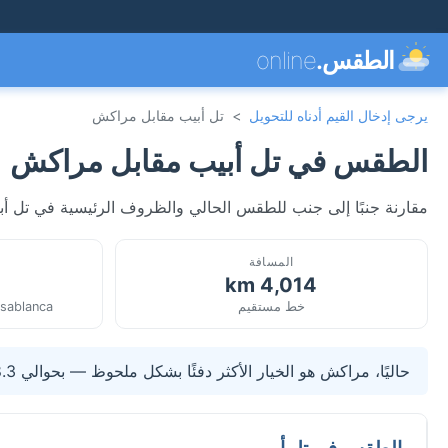
الطقس.
online
يرجى إدخال القيم أدناه للتحويل
>
تل أبيب مقابل مراكش
الطقس في تل أبيب مقابل مراكش
مقارنة جنبًا إلى جنب للطقس الحالي والظروف الرئيسية في تل أبي
المسافة
4,014 km
خط مستقيم
asablanca
حاليًا، مراكش هو الخيار الأكثر دفئًا بشكل ملحوظ — بحوالي 8.3°C أعلى من تل أبيب.
الطقس في تل أبيب