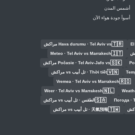
أشمس المدن
أسوأ جودة هواء الآن
🇹🇷
El
Hava durumu · Tel Aviv vs مراكش
🇮🇹
Meteo · Tel Aviv vs Marrakech
🇸🇰
Po
Počasie · Tel Aviv-Jafo vs مراكش
🇻🇳
Temp
Thời tiết · تل أبيب vs مراكش
🇷🇴
Vremea · Tel Aviv vs Marrakech
🇳🇱
Weer · Tel Aviv vs Marrakesh
Weathe
🇸🇦
Погода ·
الطقس · تل أبيب vs مراكش
🇹🇼
天氣預報 · تل أبيب vs مراكش