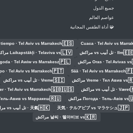
جميع الدول
عواصم العالم
🧩 أداة الطقس المجانية
🇪🇸
 tiempo · Tel Aviv vs Marrakech
Cuaca · Tel Aviv vs Marra
🇱🇻
🇪
Laikapstākļi · Telaviva vs مراكش
Ilm · تل أبيب vs مراكش
🇵🇱
goda · Tel Awiw vs Marrakesz
Oras · Tel Avivas vs مراكش
🇵🇹
🇫
o · Tel Aviv vs Marrakech
Sää · Tel Aviv vs Marrakech
🇸🇮

Vreme · تل أبيب vs مراكش
Vreme · Тел Авив vs مراكش
🇬🇧🇺🇸
r · Tel Aviv vs Marrakech
Været · تل أبيب vs مراكش
🇷🇺

 Тель-Авив vs Марракеш
Погода · Тель-Авів vs مراكش
🇭🇰
🇯🇵
天氣 · تل أبيب vs مراكش
天気 · テルアビブ vs マラケシュ
🇰🇷
날씨 · 텔아비브 vs مراكش