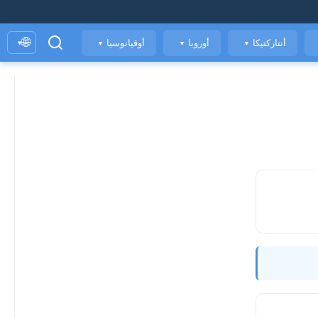
🌐
أنتاركتيكا
أوروبا
أوقيانوسيا
▾
▼
▼
▼