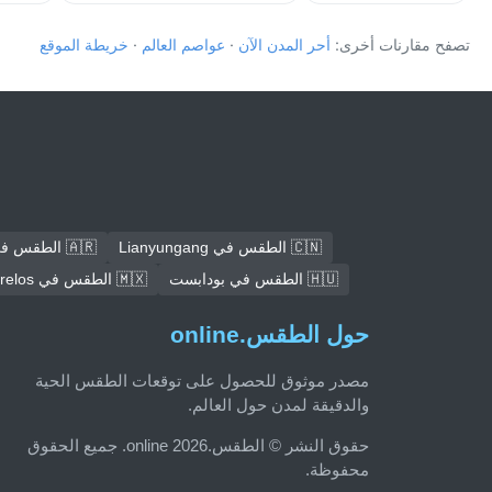
تصفح مقارنات أخرى:
أحر المدن الآن
·
عواصم العالم
·
خريطة الموقع
🇨🇳 الطقس في Lianyungang
🇦🇷 الطقس في كوردوبا
🇭🇺 الطقس في بودابست
🇲🇽 الطقس في Ecatepec de Morelos
حول الطقس.online
مصدر موثوق للحصول على توقعات الطقس الحية
والدقيقة لمدن حول العالم.
حقوق النشر © الطقس.online 2026. جميع الحقوق
محفوظة.