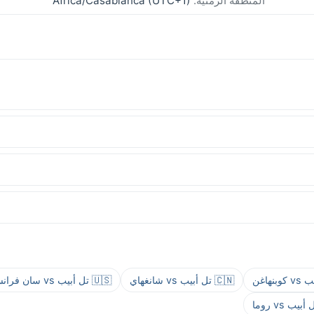
المنطقة الزمنية:
Africa/Casablanca (UTC+1)
🇨🇳 تل أبيب vs شانغهاي
🇺🇸 تل أبيب vs سان فرانسيسكو