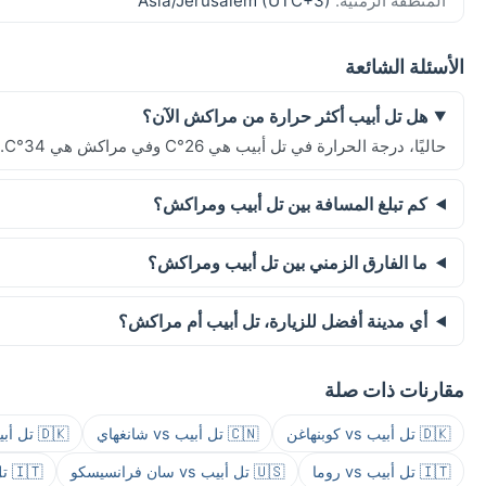
المنطقة الزمنية:
Asia/Jerusalem (UTC+3)
الأسئلة الشائعة
هل تل أبيب أكثر حرارة من مراكش الآن؟
حاليًا، درجة الحرارة في تل أبيب هي 26°C وفي مراكش هي 34°C.
كم تبلغ المسافة بين تل أبيب ومراكش؟
ما الفارق الزمني بين تل أبيب ومراكش؟
أي مدينة أفضل للزيارة، تل أبيب أم مراكش؟
مقارنات ذات صلة
🇩🇰 تل أبيب vs كوبنهاغن
🇨🇳 تل أبيب vs شانغهاي
🇩🇰 تل أبيب vs كوبنهاغن
🇮🇹 تل أبيب vs روما
🇺🇸 تل أبيب vs سان فرانسيسكو
🇮🇹 تل أبيب vs روما