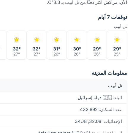
الآن، مراكش أكثر دفئًا من تل أبيب بـ 8.3°C.
توقعات 7 أيام
تل أبيب
°
32°
32°
31°
30°
29°
29°
27°
27°
26°
26°
26°
25°
معلومات المدينة
تل أبيب
البلد:
🇮🇱 دولة إسرائيل
عدد السكان:
432,892
الإحداثيات:
32.08, 34.78