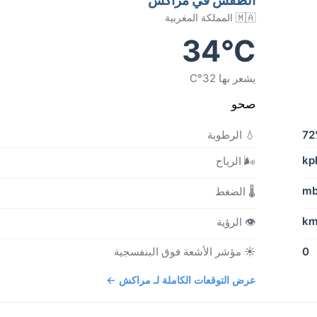
🇲🇦 المملكة المغربية
34°C
يشعر بها 32°C
صحو
72
💧 الرطوبة
🌬️ الرياح
🌡️ الضغط
👁️ الرؤية
0
☀️ مؤشر الأشعة فوق البنفسجية
عرض التوقعات الكاملة لـ مراكش ←