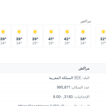
مراكش
39°
39°
39°
41°
42°
38°
32
24°
24°
25°
25°
25°
24°
27°
مراكش
البلد:
🇲🇦 المملكة المغربية
عدد السكان:
995,871
الإحداثيات:
31.63, -8.00