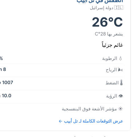
🇮🇱 دولة إسرائيل
26°C
يشعر بها 28°C
غائم جزئياً
💧 الرطوبة
%
8 kph
🌬️ الرياح
1007 mb
🌡️ الضغط
10.0 km
👁️ الرؤية
☀️ مؤشر الأشعة فوق البنفسجية
عرض التوقعات الكاملة لـ تل أبيب ←