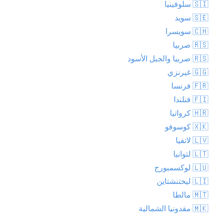
🇸🇮 سلوفينيا
🇸🇪 سويد
🇨🇭 سويسرا
🇷🇸 صربيا
🇷🇸 صربيا والجبل الأسود
🇬🇬 غيرنزي
🇫🇷 فرنسا
🇫🇮 فنلندا
🇭🇷 كرواتيا
🇽🇰 كوسوفو
🇱🇻 لاتفيا
🇱🇹 لتوانيا
🇱🇺 لوكسمبورج
🇱🇮 ليختنشتاين
🇲🇹 مالطا
🇲🇰 مقدونيا الشمالية