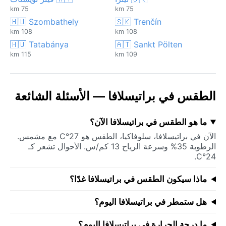
75 km
75 km
🇭🇺 Szombathely
🇸🇰 Trenčín
108 km
108 km
🇭🇺 Tatabánya
🇦🇹 Sankt Pölten
115 km
109 km
الطقس في براتيسلافا — الأسئلة الشائعة
ما هو الطقس في براتيسلافا الآن؟
الآن في براتيسلافا، سلوفاكيا، الطقس هو 27°C مع مشمس.
الرطوبة 35% وسرعة الرياح 13 كم/س. الأحوال تشعر كـ
24°C.
ماذا سيكون الطقس في براتيسلافا غدًا؟
هل ستمطر في براتيسلافا اليوم؟
ما درجة الحرارة في براتيسلافا اليوم؟