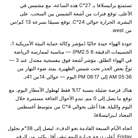
تستمتع براتيسلافا بـ 27°C هذه الساعة، مع مشمس في
الأعلى. توقع فترات من أشعة الشمس بين السحب. على
البشرة، الحرارة حوالي 24°C. توقع نسيمًا بسرعة 13 كم/س
من west.
جودة الهواء جيدة حاليًا (مؤشر وكالة حماية البيئة الأمريكية 1،
الجسيمات الدقيقة PM2.5 6) — مناسبة لممارسة الرياضة
في الهواء الطلق. مؤشر أشعة فوق بنفسجية معتدل عند 3 —
توخَّ بعض الحذر تحت شمس الظهيرة. يمتد ضوء النهار من
05:36 AM إلى 08:17 PM اليوم — حوالي 14س 41د.
هناك فرصة ضئيلة بنسبة 17% فقط لهطول الأمطار اليوم، مع
توقع ما يصل إلى 0 مم. تبدو الأحوال الجافة مستمرة خلال
اليوم والليلة. هذا أعلى بحوالي 4°C من متوسط أغسطس
المعتاد لـبراتيسلافا.
اتجاه الأيام السبعة القادمة نحو الدفء، ليصل إلى 38°م بحلول
Friday. أعلى درجة حرارة اليوم تبقى أقل بكثير من الرقم