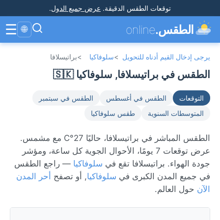
توقعات الطقس الدقيقة
.
عرض جميع الدول
.
☰
الطقس.
online
🌐
يرجى إدخال القيم أدناه للتحويل
>
سلوفاكيا
>
براتيسلافا
الطقس في براتيسلافا, سلوفاكيا 🇸🇰
التوقعات
الطقس في أغسطس
الطقس في سبتمبر
المتوسطات السنوية
طقس سلوفاكيا
الطقس المباشر في براتيسلافا، حاليًا 27°C مع مشمس.
عرض توقعات 7 يومًا، الأحوال الجوية كل ساعة، ومؤشر
جودة الهواء. براتيسلافا تقع في
سلوفاكيا
— راجع الطقس
في جميع المدن الكبرى في
سلوفاكيا
, أو تصفح
أحر المدن
الآن
حول العالم.