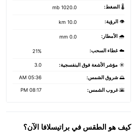
🌡️
الضغط:
1020.0 mb
👁️
الرؤية:
10.0 km
🌧️
الأمطار:
0.0 mm
☁️
غطاء السحب:
21%
☀️
مؤشر الأشعة فوق البنفسجية:
3.0
🌅
شروق الشمس:
05:36 AM
🌇
غروب الشمس:
08:17 PM
كيف هو الطقس في براتيسلافا الآن؟