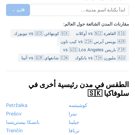
قارن →
مقارنات المدن الشائعة حول العالم:
🇪🇬 القاهرة vs 🇳🇿 أوكلاند
🇩🇰 كوبنهاغن vs 🇺🇸 نيويورك
🇦🇷 بوينس آيرس vs 🇿🇦 كيب تاون
🇫🇷 باريس vs 🇺🇸 Los Angeles
🇦🇺 ملبورن vs 🇹🇭 بانكوك
🇨🇳 شانغهاي vs 🇬🇷 أثينا
الطقس في مدن رئيسية أخرى في
سلوفاكيا 🇸🇰
كوشيتسه
Petržalka
نيترا
Prešov
جيلينا
بانسكا بيستريتسا
ترنافا
Trenčín