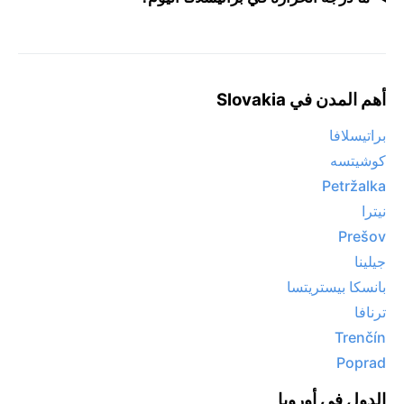
أهم المدن في Slovakia
براتيسلافا
كوشيتسه
Petržalka
نيترا
Prešov
جيلينا
بانسكا بيستريتسا
ترنافا
Trenčín
Poprad
الدول في أوروبا