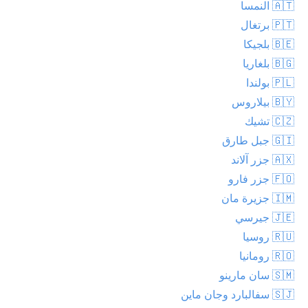
🇦🇹 النمسا
🇵🇹 برتغال
🇧🇪 بلجيكا
🇧🇬 بلغاريا
🇵🇱 بولندا
🇧🇾 بيلاروس
🇨🇿 تشيك
🇬🇮 جبل طارق
🇦🇽 جزر آلاند
🇫🇴 جزر فارو
🇮🇲 جزيرة مان
🇯🇪 جيرسي
🇷🇺 روسيا
🇷🇴 رومانيا
🇸🇲 سان مارينو
🇸🇯 سفالبارد وجان ماين