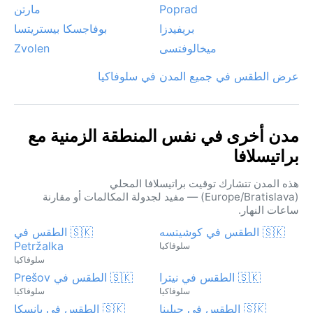
Poprad
مارتن
بريفيدزا
بوفاجسكا بيستريتسا
ميخالوفتسى
Zvolen
عرض الطقس في جميع المدن في سلوفاكيا
مدن أخرى في نفس المنطقة الزمنية مع
براتيسلافا
هذه المدن تتشارك توقيت براتيسلافا المحلي
(Europe/Bratislava) — مفيد لجدولة المكالمات أو مقارنة
ساعات النهار.
🇸🇰 الطقس في كوشيتسه
🇸🇰 الطقس في
Petržalka
سلوفاكيا
سلوفاكيا
🇸🇰 الطقس في نيترا
🇸🇰 الطقس في Prešov
سلوفاكيا
سلوفاكيا
🇸🇰 الطقس في جيلينا
🇸🇰 الطقس في بانسكا