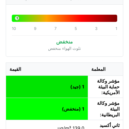
1
10
9
7
5
3
1
منخفض
تلوث الهواء منخفض
المعلمة
القيمة
مؤشر وكالة
حماية البيئة
1 (جيد)
الأمريكية:
مؤشر وكالة
البيئة
1 (منخفض)
البريطانية:
ثاني أكسيد
139.0 µg/m³