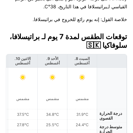
القياسي لـبراتيسلافا في هذا التاريخ، 38°C.
خلاصة القول: إنه يوم رائع للخروج في براتيسلافا.
توقعات الطقس لمدة 7 يوم لـ براتيسلافا،
سلوفاكيا 🇸🇰
السبت 8.
الأحد 9.
الاثنين 10.
أغسطس
أغسطس
أغسطس
أ
مشمس
مشمس
مشمس
درجة الحرارة
37.5°C
34.8°C
31.9°C
القصوى
27.8°C
25.5°C
24.4°C
متوسط درجة
الحرارة