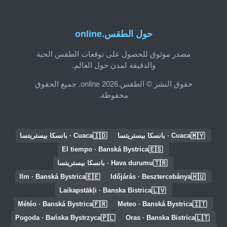
حول الطقس.online
مصدر موثوق للحصول على توقعات الطقس الحية
والدقيقة لمدن حول العالم.
حقوق النشر © الطقس.online 2026. جميع الحقوق
محفوظة.
🇮🇩
🇲🇾
Cuaca · بانسكا بيستريتسا
Cuaca · بانسكا بيستريتسا
🇪🇸
El tiempo · Banská Bystrica
🇹🇷
Hava durumu · بانسكا بيستريتسا
🇪🇪
🇭🇺
Ilm · Banská Bystrica
Időjárás · Besztercebánya
🇱🇻
Laikapstākļi · Banska Bistrica
🇫🇷
🇮🇹
Météo · Banská Bystrica
Meteo · Banská Bystrica
🇵🇱
🇱🇹
Pogoda · Bańska Bystrzyca
Oras · Banska Bistrica