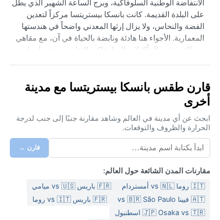
الانتفاضة الوطنية السلوفاكية، وبرج الساعة الشهير الذي يطل
على البلدة القديمة. كانت بانسكا بيستريتسا مركزاً لتعدين
الفضة والنحاس، ولا يزال إرثها المعدني واضحاً في هندستها
المعمارية. الأجواء هنا هادئة ونابضة بالحياة في آن، مع مقاهي
ومطاعم تقدم المأكولات السلوفاكية التقليدية، وتحيط بها
غابات كثيفة ومسارات للمشي لمسافات طويلة.
ينتمي مناخ بانسكا بيستريتسا إلى تصنيف كوبن Dfb، أي مناخ
قارن طقس بانسكا بيستريتسا مع مدينة
قاري رطب مع صيف دافئ. الصيف معتدل إلى دافئ، حيث
أخرى
تتراوح درجات الحرارة بين ٢٠ و٢٥ درجة مئوية، وقد ترتفع
أحياناً مع رطوبة معتدلة. الشتاء بارد جداً، وتنخفض الحرارة
ابحث عن أي مدينة في العالم وشاهد مقارنة جنبًا إلى جنب لدرجة
غالباً تحت الصفر، مع تساقط كثيف للثلوج يستمر لأشهر،
الحرارة والظروف والتوقعات.
خاصة في المناطق المرتفعة. هطول الأمطار موزع على مدار
قارن →
العام، لكنه يزداد في فصلي الربيع والصيف. عند السفر، يُنصح
بحقيبة متعددة الطبقات: ملابس خفيفة للصيف، وسترة دافئة
مقارنات المدن الشائعة حول العالم:
وأحذية مقاومة للماء للشتاء، إضافة إلى معطف واقٍ من
المطر لأي فصل.
🇮🇹 روما vs 🇳🇱 أمستردام
🇫🇷 باريس vs 🇺🇸 ميامي
🇦🇹 فيينا vs 🇧🇷 São Paulo
🇫🇷 باريس vs 🇮🇹 روما
أفضل وقت لزيارة بانسكا بيستريتسا من الناحية المناخية هو
🇯🇵 Osaka vs 🇹🇷 اسطنبول
من أواخر الربيع إلى أوائل الخريف، أي من مايو إلى سبتمبر،