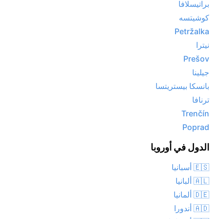
براتيسلافا
كوشيتسه
Petržalka
نيترا
Prešov
جيلينا
بانسكا بيستريتسا
ترنافا
Trenčín
Poprad
الدول في أوروبا
🇪🇸 أسبانيا
🇦🇱 ألبانيا
🇩🇪 ألمانيا
🇦🇩 أندورا