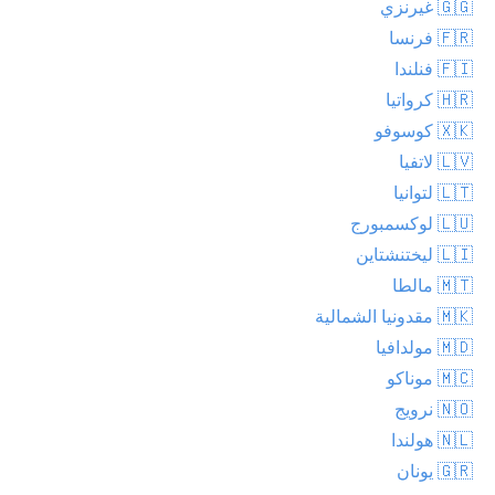
🇬🇬 غيرنزي
🇫🇷 فرنسا
🇫🇮 فنلندا
🇭🇷 كرواتيا
🇽🇰 كوسوفو
🇱🇻 لاتفيا
🇱🇹 لتوانيا
🇱🇺 لوكسمبورج
🇱🇮 ليختنشتاين
🇲🇹 مالطا
🇲🇰 مقدونيا الشمالية
🇲🇩 مولدافيا
🇲🇨 موناكو
🇳🇴 نرويج
🇳🇱 هولندا
🇬🇷 يونان