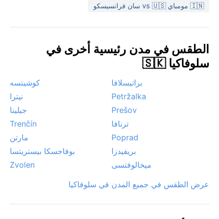
حيث الأجواء لطيفة ومناسبة للأنشطة الخارجية ورؤية المعالم.
🇮🇳 مومباي vs 🇺🇸 سان فرانسيسكو
في الشتاء، تتحول المدينة إلى وجهة لعشاق الرياضات الثلجية
بفضل الثلوج الكثيفة. من الظواهر الجوية الملحوظة: الضباب
الكثيف في الخريف والربيع، وموجات البرد القارس مع
الطقس في مدن رئيسية أخرى في
العواصف الثلجية في ديسمبر ويناير. لا تشهد المنطقة أعاصير
سلوفاكيا 🇸🇰
أو رياحاً موسمية، لكن الرياح الباردة القادمة من الجبال قد
تزيد الإحساس بالبرودة.
براتيسلافا
كوشيتسه
Petržalka
نيترا
Prešov
جيلينا
ترنافا
Trenčín
Poprad
مارتن
بريفيدزا
بوفاجسكا بيستريتسا
ميخالوفتسى
Zvolen
عرض الطقس في جميع المدن في سلوفاكيا