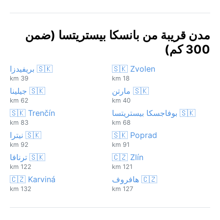
مدن قريبة من بانسكا بيستريتسا (ضمن
300 كم)
🇸🇰 Zvolen
🇸🇰 بريفيدزا
39 km
18 km
🇸🇰 مارتن
🇸🇰 جيلينا
62 km
40 km
🇸🇰 بوفاجسكا بيستريتسا
🇸🇰 Trenčín
83 km
68 km
🇸🇰 Poprad
🇸🇰 نيترا
92 km
91 km
🇨🇿 Zlín
🇸🇰 ترنافا
122 km
121 km
🇨🇿 هافروف
🇨🇿 Karviná
132 km
127 km