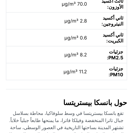
ثالث أكسيد
70.0 µg/m³
الأوزون:
ثاني أكسيد
2.8 µg/m³
النيتروجين:
ثاني أكسيد
0.6 µg/m³
الكبريت:
جزئيات
8.2 µg/m³
PM2.5:
جزئيات
11.2 µg/m³
PM10:
حول بانسكا بيستريتسا
تقع بانسكا بيستريتسا في وسط سلوفاكيا، محاطة بسلاسل
جبال تاترا المنخفضة وفيلكا فاترا، ما يمنحها طابعاً جبلياً خلاباً.
تشتهر المدينة بساحتها التاريخية في العصور الوسطى، ساحة