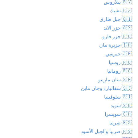
🇧🇾 بيلاروس
🇨🇿 تشيك
🇬🇮 جبل طارق
🇦🇽 جزر آلاند
🇫🇴 جزر فارو
🇮🇲 جزيرة مان
🇯🇪 جيرسي
🇷🇺 روسيا
🇷🇴 رومانيا
🇸🇲 سان مارينو
🇸🇯 سفالبارد وجان ماين
🇸🇮 سلوفينيا
🇸🇪 سويد
🇨🇭 سويسرا
🇷🇸 صربيا
🇷🇸 صربيا والجبل الأسود