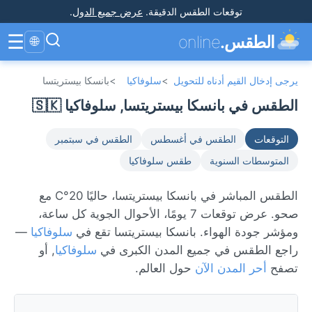
توقعات الطقس الدقيقة
.
عرض جميع الدول
.
☰
الطقس.
online
🌐
يرجى إدخال القيم أدناه للتحويل
>
سلوفاكيا
>
بانسكا بيستريتسا
الطقس في بانسكا بيستريتسا, سلوفاكيا 🇸🇰
التوقعات
الطقس في أغسطس
الطقس في سبتمبر
المتوسطات السنوية
طقس سلوفاكيا
الطقس المباشر في بانسكا بيستريتسا، حاليًا 20°C مع
صحو. عرض توقعات 7 يومًا، الأحوال الجوية كل ساعة،
ومؤشر جودة الهواء. بانسكا بيستريتسا تقع في
سلوفاكيا
—
راجع الطقس في جميع المدن الكبرى في
سلوفاكيا
, أو
تصفح
أحر المدن الآن
حول العالم.