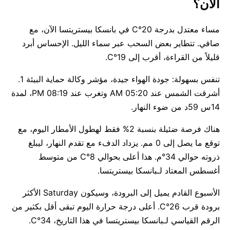
الآن؟
مساء معتدل بدرجة 20°C في بانسكا بيستريتسا الآن، مع
صافي. تتطاير بعض السحب عبر سماء الليل. الإحساس أبرد
قليلاً من القراءة، أقرب إلى 19°C.
تنفس بسهولة: جودة الهواء جيدة، مؤشر وكالة حماية البيئة 1.
أشرقت الشمس عند 05:20 AM وتغرب عند 08:19 PM، لمدة
14س 59د من ضوء النهار.
هناك فرصة ضئيلة بنسبة 2% فقط لهطول الأمطار اليوم، مع
توقع ما يصل إلى 0 مم. يزداد الدفء مع تقدم النهار، ليبلغ
ذروته حوالي 34°م. هذا أعلى بحوالي 8°C من متوسط
أغسطس المعتاد لـبانسكا بيستريتسا.
الأسبوع القادم يميل إلى البرودة، وسيكون Saturday الأكثر
برودة قرب 26°C. أعلى درجة حرارة اليوم تبقى أقل بكثير من
الرقم القياسي لـبانسكا بيستريتسا في هذا التاريخ، 34°C.