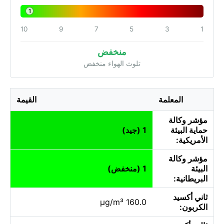
1
10
9
7
5
3
1
منخفض
تلوث الهواء منخفض
المعلمة
القيمة
مؤشر وكالة
حماية البيئة
1 (جيد)
الأمريكية:
مؤشر وكالة
البيئة
1 (منخفض)
البريطانية:
ثاني أكسيد
160.0 µg/m³
الكربون: