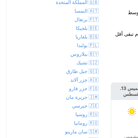
🇬🇧 المملكة المتحدة
🇦🇹 النمسا
اشى تماماً مع متوسط
🇵🇹 برتغال
🇧🇪 بلجيكا
حوالي 31°م. أعلى درجة حرارة اليوم تبقى أقل
🇧🇬 بلغاريا
🇵🇱 بولندا
🇧🇾 بيلاروس
🇨🇿 تشيك
🇬🇮 جبل طارق
🇦🇽 جزر آلاند
🇫🇴 جزر فارو
الخميس 13.
الجمعة 14.
غسطس
أغسطس
🇮🇲 جزيرة مان
🇯🇪 جيرسي
🇷🇺 روسيا
🇷🇴 رومانيا
🇸🇲 سان مارينو
شمس
مشمس