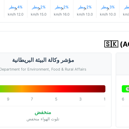
3% مطر
2% مطر
2% مطر
2% مطر
4% مطر
↑
↑
↑
↑
↑
12.0 km/h
15.0 km/h
16.0 km/h
13.0 km/h
10.0 km/h
مؤشر وكالة البيئة البريطانية
Department for Environment, Food & Rural Affairs
1
9
7
5
3
1
6
منخفض
تلوث الهواء منخفض