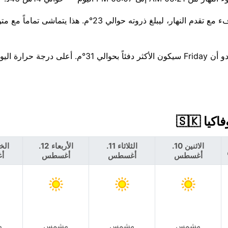
انتبه جيدًا — احتمال 36% لزخات مطر، تصل إلى 0 مم. يزداد الدفء مع تقدم النهار، ليبلغ ذروته حوالي 23°م. هذا يتم
بالنظر إلى الأسبوع المقبل، تتجه درجات الحرارة نحو الارتفاع — يبدو أن Friday سيكون الأكثر دفئاً ب
الاثنين 10.
الثلاثاء 11.
الأربعاء 12.
أغسطس
أغسطس
أغسطس
أ
مشمس
مشمس
مشمس
م