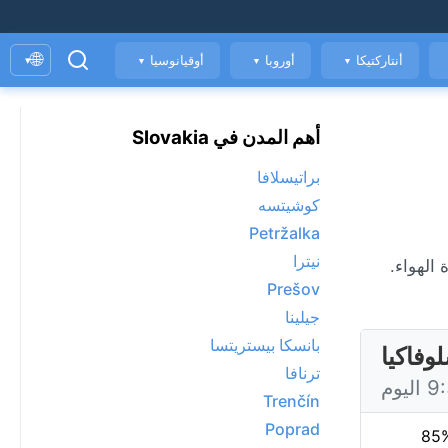
🌐
أنتاركتيكا
أوروبا
أوقيانوسيا
▾
▼
▼
▼
أهم المدن في Slovakia
براتيسلافا
كوشيتسه
Petržalka
نيترا
 ومؤشر جودة الهواء.
Prešov
جيلينا
بانسكا بيستريتسا
ترنافا
Trenčín
Poprad
85