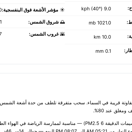
ح:
9.0 kph (40°)
☀️
مؤشر الأشعة فوق البنفسجية:
0
🌅
شروق الشمس:
AM
ط:
1021.0 mb
🌇
غروب الشمس:
PM
ة:
10.0 km
طار:
0.1 mm
°C هذه الساعة، مع أمطار متفاوتة قريبة في السماء. سحب متفرقة تلطف من حدة أشعة الشم
مغلق عند 80%.
جودة الهواء جيدة حاليًا (مؤشر وكالة حماية البيئة الأمريكية 1، الجسيمات الدقيقة PM2.5 6) — مناسبة لممارسة الري