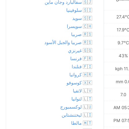
🇸🇯 سفالبارد وجان ماين
🇸🇮 سلوفينيا
31.0°C
27.4°
🇸🇪 سويد
🇨🇭 سويسرا
22.0°C
17.9°
🇷🇸 صربيا
🇷🇸 صربيا والجبل الأسود
13.8°C
9.7°C
🇬🇬 غيرنزي
44%
43%
🇫🇷 فرنسا
🇫🇮 فنلندا
10.8 kph
11.2 
🇭🇷 كرواتيا
0.0 mm
0.0 
🇽🇰 كوسوفو
🇱🇻 لاتفيا
8.0
7.0
🇱🇹 لتوانيا
🇱🇺 لوكسمبورج
05:29 AM
05:28
🇱🇮 ليختنشتاين
07:57 PM
07:59
🇲🇹 مالطا