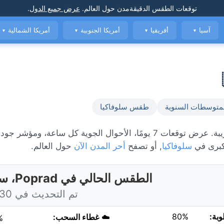
توقعات الطقس الدقيقة
مدن حول العالم
.
عرض جميع الدول
.
آسيا
أفريقيا
أمريكا الجنوبية
أمريكا الشمالية
▼
▼
▼
▼
متوسطات السنوية
طقس سلوفاكيا
الطقس المباشر في Poprad، حاليًا 17°C مع أمطار متفرقة قريبة. عرض توقعات 7 يومًا، الأحوال الجوية كل ساعة،
كبرى في
سلوفاكيا
, أو تصفح
أحر المدن الآن
حول العالم.
الطقس الحالي في Poprad، سلوفاكيا
تم التحديث في 9:30 اليوم
وبة:
80%
☁️
غطاء السحب:
%