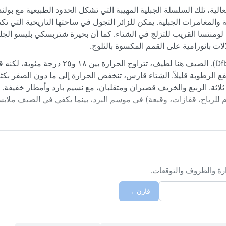
الية، تلك السلسلة الجبلية المهيبة التي تشكل الحدود الطبيعية مع بولند
عة والمغامرات الجبلية. يمكن للزائر التجول في ساحتها التاريخية التي تك
ا لومنتسا القريب للتزلج في الشتاء. كما أن بحيرة شتربسكي بليسو الجل
لالات بانورامية على القمم المكسوة بالثلوج.
مناخ بوبراد يصنف ضمن المناخ القاري الرطب مع صيف معتدل (Dfb). الصيف هنا لطيف، تتراوح الحرارة ب
وبة قليلاً. الشتاء قارس، تنخفض الحرارة إلى ما دون الصفر بكثير، 
و ثلاثة. الربيع والخريف قصيران ومتقلبان، مع نسيم بارد وأمطار خفيفة. ل
 للرياح، قفازات، وقبعة) في موسم البرد، بينما يكفي في الصيف ملاب
 سبتمبر، حيث يكون الجو معتدلاً ومناسباً للمشي لمسافات طويلة واس
طاءً ثلجياً ممتازاً. ومن الظواهر الجوية البارزة هنا الضباب الكثيف
امضاً على المناظر الطبيعية. كما أن العواصف الثلجية المفاجئة ممكنة
.
ارة والظروف والتوقعات.
قارن →