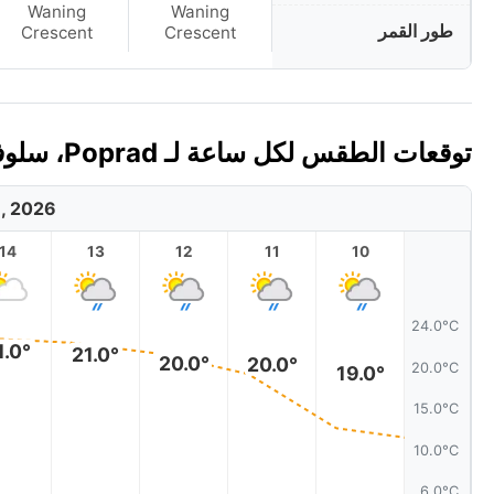
Waning
Waning
طور القمر
Crescent
Crescent
توقعات الطقس لكل ساعة لـ Poprad، سلوفاكيا اليوم 🇸🇰
8, 2026
14
13
12
11
10
24.0°C
1.0°
21.0°
20.0°
20.0°
20.0°C
19.0°
15.0°C
10.0°C
6.0°C