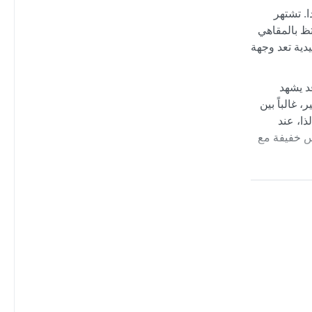
ا. تشتهر
تظ بالمقاهي
يدية تعد وجهة
ين ١٨ و٢٥ درجة مئوية، لكنه قد يشهد
غالباً بين
ذا، عند
س خفيفة مع
تكشاف
 الذي يتشكل
 في الجبال