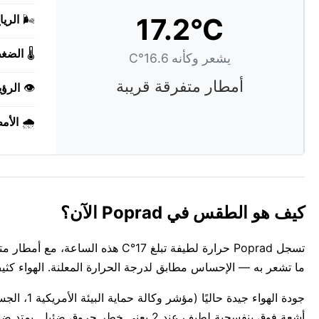
17.2°C
🌬️
الريا
🌡️
الضغ
يشعر وكأنه 16.6°C
أمطار متفرقة قريبة
👁️
الرؤي
🌧️
الأم
كيف هو الطقس في Poprad الآن؟
تسجل Poprad حرارة لطيفة تبلغ 17
ما تشعر به — الإحساس مطابق لدرجة الحرارة المعلنة. الهواء كثيف و
أشعة فوق بنفسجية لطيف عند 2 يعني خطر حروق ضئيل. يمتد ضوء النهار من 05:21 AM إلى 08:07 PM اليوم — حوالي 14س 46د.