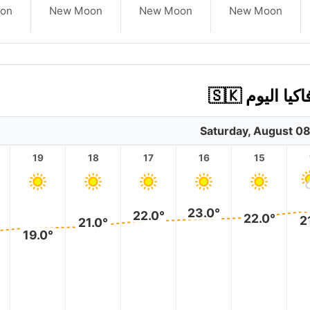
on
New Moon
New Moon
New Moon
Saturday, August 0
19
18
17
16
15
23.0°
22.0°
22.0°
2
21.0°
19.0°