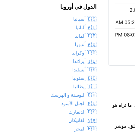
الدول في أوروبا
2.
🇪🇸 أسبانيا
05:21 
🇦🇱 ألبانيا
08:07 
🇩🇪 ألمانيا
🇦🇩 أندورا
🇺🇦 أوكرانيا
🇮🇪 أيرلاندا
🇮🇸 أيسلندا
🇪🇪 إستونيا
🇮🇹 إيطاليا
🇧🇦 البوسنة و الهرسك
🇲🇪 الجبل الأسود
س. ما تراه هو
🇩🇰 الدنمارك
🇻🇦 الفاتيكان
اضة في الهواء الطلق. مؤشر
🇭🇺 المجر