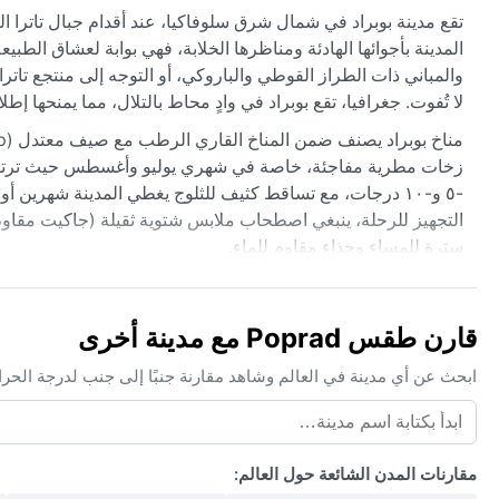
تقع مدينة بوبراد في شمال شرق سلوفاكيا، عند أقدام جبال تاترا الع
المدينة بأجوائها الهادئة ومناظرها الخلابة، فهي بوابة لعشاق الطبي
والمباني ذات الطراز القوطي والباروكي، أو التوجه إلى منتجع تاتر
لا تُفوت. جغرافيا، تقع بوبراد في وادٍ محاط بالتلال، مما يمنحها إط
زخات مطرية مفاجئة، خاصة في شهري يوليو وأغسطس حيث ترتفع الرط
-٥ و-١٠ درجات، مع تساقط كثيف للثلوج يغطي المدينة شهرين أ
التجهيز للرحلة، ينبغي اصطحاب ملابس شتوية ثقيلة (جاكيت مقاوم
سترة للمساء وحذاء مقاوم للماء.
أفضل وقت لزيارة بوبراد من ناحية الطقس هو من أواخر مايو إلى
الجبال. أما لعشاق الرياضات الشتوية، فمن ديسمبر إلى مارس يضمن غ
قارن طقس Poprad مع مدينة أخرى
في الليالي الصافية، خاصة في الخريف والشتاء، مما يضفي طابعاً غ
العالية، لذا يوصى بمراجعة النشرة الجوية قبل التوجه خارج المدينة
ابحث عن أي مدينة في العالم وشاهد مقارنة جنبًا إلى جنب لدرجة الحر
مقارنات المدن الشائعة حول العالم: