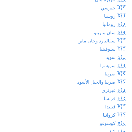
🇯🇪 جيرسي
🇷🇺 روسيا
🇷🇴 رومانيا
🇸🇲 سان مارينو
🇸🇯 سفالبارد وجان ماين
🇸🇮 سلوفينيا
🇸🇪 سويد
🇨🇭 سويسرا
🇷🇸 صربيا
🇷🇸 صربيا والجبل الأسود
🇬🇬 غيرنزي
🇫🇷 فرنسا
🇫🇮 فنلندا
🇭🇷 كرواتيا
🇽🇰 كوسوفو
🇱🇻 لاتفيا