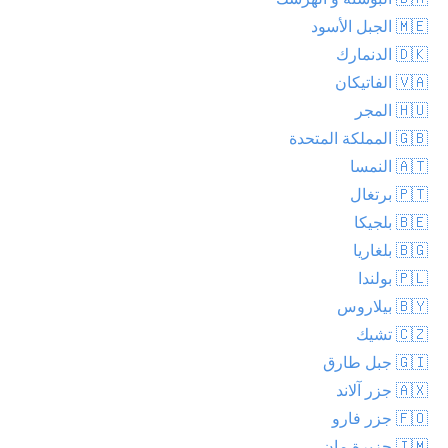
🇲🇪 الجبل الأسود
🇩🇰 الدنمارك
🇻🇦 الفاتيكان
🇭🇺 المجر
🇬🇧 المملكة المتحدة
🇦🇹 النمسا
🇵🇹 برتغال
🇧🇪 بلجيكا
🇧🇬 بلغاريا
🇵🇱 بولندا
🇧🇾 بيلاروس
🇨🇿 تشيك
🇬🇮 جبل طارق
🇦🇽 جزر آلاند
🇫🇴 جزر فارو
🇮🇲 جزيرة مان