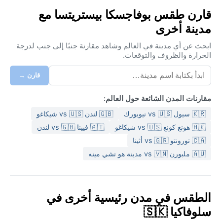
قارن طقس بوفاجسكا بيستريتسا مع
مدينة أخرى
ابحث عن أي مدينة في العالم وشاهد مقارنة جنبًا إلى جنب لدرجة
الحرارة والظروف والتوقعات.
قارن →
مقارنات المدن الشائعة حول العالم:
🇰🇷 سيول vs 🇺🇸 نيويورك
🇬🇧 لندن vs 🇺🇸 شيكاغو
🇭🇰 هونغ كونغ vs 🇺🇸 شيكاغو
🇦🇹 فيينا vs 🇬🇧 لندن
🇨🇦 تورونتو vs 🇬🇷 أثينا
🇦🇺 ملبورن vs 🇻🇳 مدينة هو تشي مينه
الطقس في مدن رئيسية أخرى في
سلوفاكيا 🇸🇰