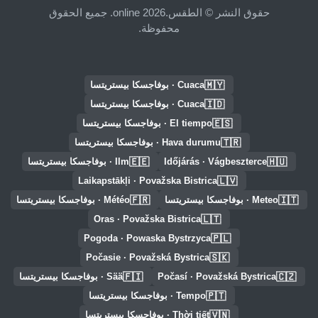
حقوق النشر © الطقس.online 2026. جميع الحقوق
محفوظة.
🇲🇾
Cuaca · بوفاجسكا بيستريتسا
🇮🇩
Cuaca · بوفاجسكا بيستريتسا
🇪🇸
El tiempo · بوفاجسكا بيستريتسا
🇹🇷
Hava durumu · بوفاجسكا بيستريتسا
🇪🇪
🇭🇺
Időjárás · Vágbeszterce
Ilm · بوفاجسكا بيستريتسا
🇱🇻
Laikapstākļi · Považska Bistrica
🇫🇷
🇮🇹
Meteo · بوفاجسكا بيستريتسا
Météo · بوفاجسكا بيستريتسا
🇱🇹
Oras · Považska Bistrica
🇵🇱
Pogoda · Powaska Bystrzyca
🇸🇰
Počasie · Považská Bystrica
🇫🇮
🇨🇿
Počasí · Považská Bystrica
Sää · بوفاجسكا بيستريتسا
🇵🇹
Tempo · بوفاجسكا بيستريتسا
🇻🇳
Thời tiết · بوفاجسكا بيستريتسا