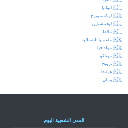
🇱🇹 لتوانيا
🇱🇺 لوكسمبورج
🇱🇮 ليختنشتاين
🇲🇹 مالطا
🇲🇰 مقدونيا الشمالية
🇲🇩 مولدافيا
🇲🇨 موناكو
🇳🇴 نرويج
🇳🇱 هولندا
🇬🇷 يونان
المدن الشعبية اليوم