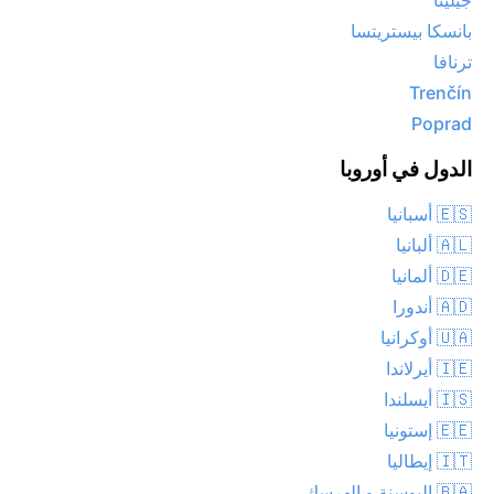
جيلينا
بانسكا بيستريتسا
ترنافا
Trenčín
Poprad
الدول في أوروبا
🇪🇸 أسبانيا
🇦🇱 ألبانيا
🇩🇪 ألمانيا
🇦🇩 أندورا
🇺🇦 أوكرانيا
🇮🇪 أيرلاندا
🇮🇸 أيسلندا
🇪🇪 إستونيا
🇮🇹 إيطاليا
🇧🇦 البوسنة و الهرسك