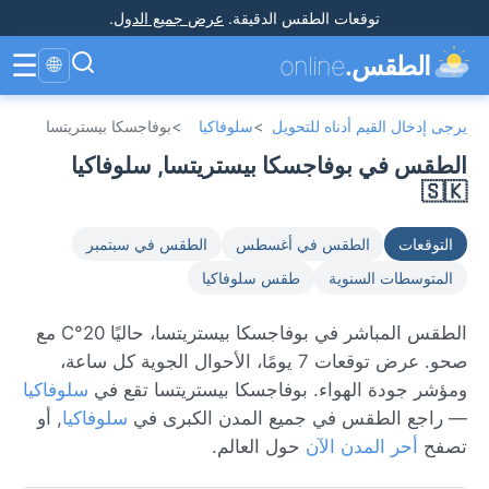
توقعات الطقس الدقيقة
.
عرض جميع الدول
.
☰
الطقس.
online
🌐
يرجى إدخال القيم أدناه للتحويل
>
سلوفاكيا
>
بوفاجسكا بيستريتسا
الطقس في بوفاجسكا بيستريتسا, سلوفاكيا
🇸🇰
التوقعات
الطقس في أغسطس
الطقس في سبتمبر
المتوسطات السنوية
طقس سلوفاكيا
الطقس المباشر في بوفاجسكا بيستريتسا، حاليًا 20°C مع
صحو. عرض توقعات 7 يومًا، الأحوال الجوية كل ساعة،
ومؤشر جودة الهواء. بوفاجسكا بيستريتسا تقع في
سلوفاكيا
— راجع الطقس في جميع المدن الكبرى في
سلوفاكيا
, أو
تصفح
أحر المدن الآن
حول العالم.