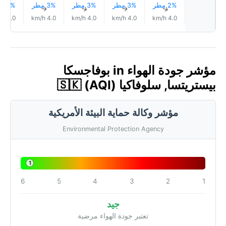
2% مطر
3% مطر
3% مطر
3% مطر
3% مطر
↑
↑
↑
↑
↑
4.0 km/h
4.0 km/h
4.0 km/h
4.0 km/h
4.0 km/h
مؤشر جودة الهواء in بوفاجسكا
بيستريتسا, سلوفاكيا 🇸🇰 (AQI)
مؤشر وكالة حماية البيئة الأمريكية
Environmental Protection Agency
1
6
5
4
3
2
1
جيد
تعتبر جودة الهواء مرضية