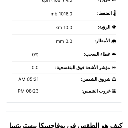
4.0 kph (109°)
🌡️
الضغط:
1016.0 mb
👁️
الرؤية:
10.0 km
🌧️
الأمطار:
0.0 mm
☁️
غطاء السحب:
0%
☀️
مؤشر الأشعة فوق البنفسجية:
0.0
🌅
شروق الشمس:
05:21 AM
🌇
غروب الشمس:
08:23 PM
كيف هو الطقس في بوفاجسكا بيستريتسا