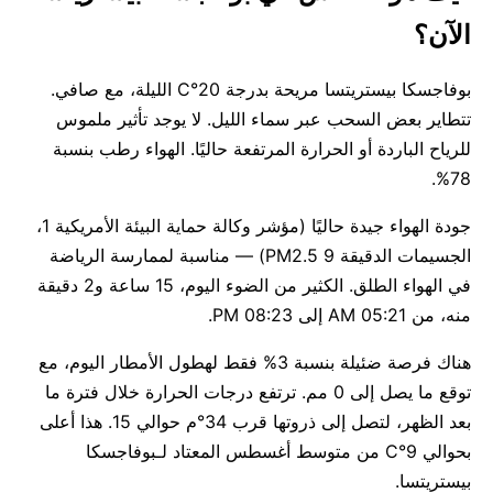
الآن؟
بوفاجسكا بيستريتسا مريحة بدرجة 20°C الليلة، مع صافي.
تتطاير بعض السحب عبر سماء الليل. لا يوجد تأثير ملموس
للرياح الباردة أو الحرارة المرتفعة حاليًا. الهواء رطب بنسبة
78%.
جودة الهواء جيدة حاليًا (مؤشر وكالة حماية البيئة الأمريكية 1،
الجسيمات الدقيقة PM2.5 9) — مناسبة لممارسة الرياضة
في الهواء الطلق. الكثير من الضوء اليوم، 15 ساعة و2 دقيقة
منه، من 05:21 AM إلى 08:23 PM.
هناك فرصة ضئيلة بنسبة 3% فقط لهطول الأمطار اليوم، مع
توقع ما يصل إلى 0 مم. ترتفع درجات الحرارة خلال فترة ما
بعد الظهر، لتصل إلى ذروتها قرب 34°م حوالي 15. هذا أعلى
بحوالي 9°C من متوسط أغسطس المعتاد لـبوفاجسكا
بيستريتسا.