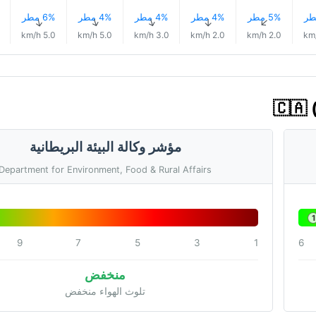
5% مطر
4% مطر
4% مطر
4% مطر
6% مطر
↑
↑
↑
↑
↑
5.0 km/h
5.0 km/h
3.0 km/h
2.0 km/h
2.0 km/h
مؤشر وكالة البيئة البريطانية
Department for Environment, Food & Rural Affairs
1
9
7
5
3
1
6
منخفض
تلوث الهواء منخفض