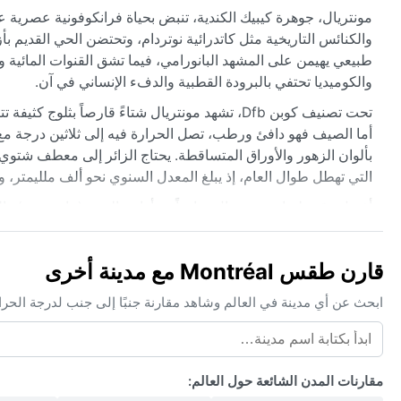
مونتريال، جوهرة كيبيك الكندية، تنبض بحياة فرانكوفونية عصرية 
والكنائس التاريخية مثل كاتدرائية نوتردام، وتحتضن الحي القديم ب
طبيعي يهيمن على المشهد البانورامي، فيما تشق القنوات المائية و
والكوميديا تحتفي بالبرودة القطبية والدفء الإنساني في آن.
تحت تصنيف كوبن Dfb، تشهد مونتريال شتاءً قارصاً 
أما الصيف فهو دافئ ورطب، تصل الحرارة فيه إلى ثلاثين درجة مع
بألوان الزهور والأوراق المتساقطة. يحتاج الزائر إلى معطف شتو
التي تهطل طوال العام، إذ يبلغ المعدل السنوي نحو ألف ملليمتر، 
أفضل وقت لزيارة مونتريال مناخياً هو أواخر الربيع (مايو-يونيو) و
سحره الخاص بمهرجانات الضوء والتزلج على الجليد، رغم العواصف 
بطبقة بيضاء شفافة، كما تجلب رياح شيكاغو الباردة نسائم جليدية 
قارن طقس Montréal مع مدينة أخرى
عاتية.
ابحث عن أي مدينة في العالم وشاهد مقارنة جنبًا إلى جنب لدرجة الحر
مقارنات المدن الشائعة حول العالم: