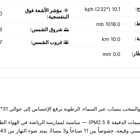
ح:
10.1 kph (232°)
☀️
مؤشر الأشعة فوق
0
البنفسجية:
ط:
1018.0 mb
🌅
شروق الشمس:
AM
ة:
10.0 km
🌇
غروب الشمس:
PM
طار:
0.0 mm
جودة الهواء جيدة حاليًا (مؤشر وكالة حماية البيئة الأمريكية 1، الجسيمات الدقيقة PM2.5 6) — مناسبة لممارسة الري