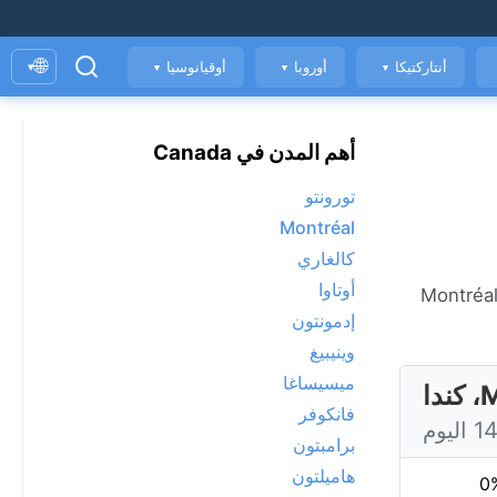
🌐
أنتاركتيكا
أوروبا
أوقيانوسيا
▾
▼
▼
▼
أهم المدن في Canada
تورونتو
Montréal
كالغاري
أوتاوا
طقس المباشر في Montréal، حاليًا 29°C مع مشمس. عرض توقعات 7 يومًا، الأحوال الجوية كل ساعة، ومؤشر جودة الهواء. Montréal
إدمونتون
وينيبيغ
ميسيساغا
فانكوفر
برامبتون
هاميلتون
0