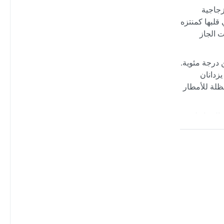
زجاجية
قلبها كمنتزه
ت الجاز
ين درجة مئوية.
زدانان
ظلة للأمطار
 الشتاء له
كسو المدينة
مع برد ورياح