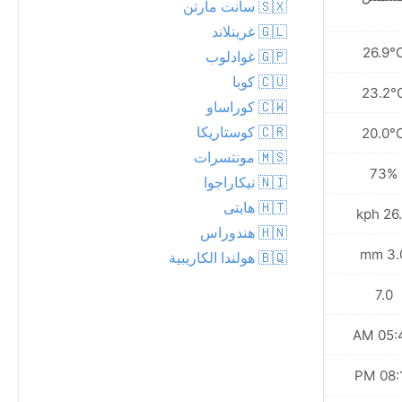
🇸🇽 سانت مارتن
🇬🇱 غرينلاند
26.3°C
26.9°
🇬🇵 غوادلوب
🇨🇺 كوبا
22.1°C
23.2°
🇨🇼 كوراساو
🇨🇷 كوستاريكا
18.9°C
20.0°
🇲🇸 مونتسرات
60%
73%
🇳🇮 نيكاراجوا
🇭🇹 هايتى
16.2 kph
26.3 
🇭🇳 هندوراس
0.1 mm
3.0 
🇧🇶 هولندا الكاريبية
7.0
7.0
05:50 AM
05:49
08:08 PM
08:10