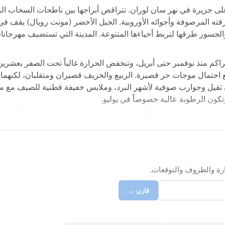
على جزيرة في نهر سان لوران. تتراقص أبراجها بين ناطحات السحاب ال
أزقته المرصوفة وأجوائه الأوروبية. الجبل الأخضر (مونت رويال) يقف في 
الجسور طرقها لتربط أحياءها المتنوعة. المدينة التي تستضيف مهرجانا
بثلوج كثيفة تتراكم منذ نوفمبر حتى أبريل، وتنخفض الحرارة غالباً تحت الصفر بعشر
 احتمال موجات حر قصيرة. الربيع والخريف قصيران ومتقلبان، لكنهما ي
ي ثقيل وجوارب صوفية لأشهر البرد، وملابس خفيفة قطنية للصيف مع م
وتكون الرطوبة عالية خصوصاً في يوليو.
الخريف المبكر (سبتمبر-أكتوبر) بحرارة معتدلة وسماء صافية نسبياً. لكن
الثلجية التي قد تشل الحركة. ظاهرة نادرة هي الضباب المتجمد الذي ي
مفاجئة. الأعاصير نادرة، لكن العواصف الرعدية الصيفية قد تكون عنيفة 
ارة والظروف والتوقعات.
قارن →