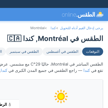
الطقس.
online
يرجى إدخال القيم أدناه للتحويل
>
كندا
>
Montréal
الطقس في Montréal, كندا 🇨🇦
التوقعات
الطقس في أغسطس
الطقس في سبتمبر
ال
تقع في
كندا
— راجع الطقس في جميع المدن الكبرى في
كندا
,
💧
الرط