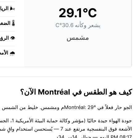
29.1°C
🌬️
الريا
🌡️
الضغ
يشعر وكأنه 30.6°C
مشمس
👁️
الرؤي
🌧️
الأم
كيف هو الطقس في Montréal الآن؟
الجو حار فعلاً في Montréal: 29°م ومشمس. خليط من الشمس والسحب ينساب عبر السماء. الرطوبة ترفع الإحساس إلى حوالي 31°C.
08:17 PM اليوم — حوالي 14س 34د.