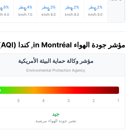
2% مطر
2% مطر
3% مطر
4% مطر
6% مطر
↑
↑
↑
↑
↑
4.0 km/h
7.0 km/h
8.0 km/h
8.0 km/h
9.0 km/h
مؤشر جودة الهواء in Montréal, كندا 🇨🇦 (AQI)
مؤشر وكالة حماية البيئة الأمريكية
Environmental Protection Agency
5
4
3
2
1
جيد
تعتبر جودة الهواء مرضية