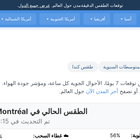
توقعات الطقس الدقيقة
مدن حول العالم
.
عرض جميع الدول
.
آسيا
أفريقيا
أمريكا الجنوبية
أمريكا الشمالية
▼
▼
▼
▼
متوسطات السنوية
طقس كندا
ال
 أو تصفح
أحر المدن الآن
حول العالم.
الطقس الحالي في Montréal، كندا
تم التحديث في 14:15 اليوم
وبة:
56%
☁️
غطاء السحب:
%