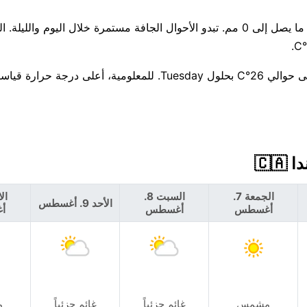
هناك فرصة ضئيلة بنسبة 6% فقط لهطول الأمطار اليوم، مع توقع ما يصل إلى 0 مم. تبدو الأحوال الجافة مستمرة خلال اليو
توقع اتجاهًا للبرودة خلال الأيام السبعة القادمة، لتنخفض الحرارة إلى حوالي 26°C بحلول Tuesday. للمعلومي
الجمعة 7.
السبت 8.
الأحد 9. أغسطس
أغسطس
أغسطس
أ
مشمس
غائم جزئياً
غائم جزئياً
م