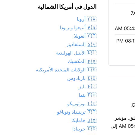
الدول في أمريكا الشمالية
7.
🇦🇼 أروبا
🇦🇬 أنتيغوا وبربودا
05:43 
🇦🇮 أنغويلا
08:17 
🇸🇻 إلسلفادور
🇳🇱 الأنتيل الهولندية
🇲🇽 المكسيك
🇺🇸 الولايات المتحدة الأمريكية
🇧🇧 باربادوس
🇧🇿 بليز
🇵🇦 بنما
🇵🇷 بورتوريكو
🇹🇹 ترينيداد وتوباغو
اضة في الهواء الطلق. مؤشر
🇯🇲 جامايكا
الأشعة فوق البنفسجية مرتفع عند 7 — يُستحسن استخدام واقٍ شمسي وقبعة، خصوصاً بين 11 صباحاً و3 مساءً. يمتد ضوء النهار من 05:43 AM إلى
🇬🇩 جرينادا