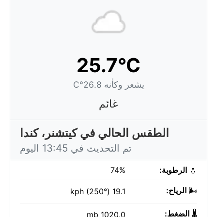
25.7°C
يشعر وكأنه 26.8°C
غائم
الطقس الحالي في كيتشنر، كندا
تم التحديث في 13:45 اليوم
💧
الرطوبة:
74%
🌬️
الرياح:
19.1 kph (250°)
🌡️
الضغط:
1020.0 mb