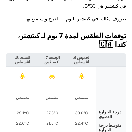
في كيتشنر هي 33°C.
ظروف مثالية في كيتشنر اليوم — اخرج واستمتع بها.
توقعات الطقس لمدة 7 يوم لـ كيتشنر،
كندا 🇨🇦
الخميس 6.
الجمعة 7.
السبت 8.
أغسطس
أغسطس
أغسطس
أ
مشمس
مشمس
مشمس
درجة الحرارة
29.1°C
27.3°C
30.6°C
القصوى
22.6°C
21.8°C
22.4°C
متوسط درجة
الحرارة