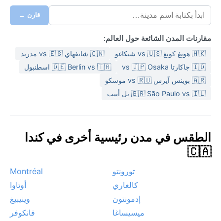
قارن →
مقارنات المدن الشائعة حول العالم:
🇭🇰 هونغ كونغ vs 🇺🇸 شيكاغو
🇨🇳 شانغهاي vs 🇪🇸 مدريد
🇮🇩 جاكارتا vs 🇯🇵 Osaka
🇩🇪 Berlin vs 🇹🇷 اسطنبول
🇦🇷 بوينس آيرس vs 🇷🇺 موسكو
🇧🇷 São Paulo vs 🇮🇱 تل أبيب
الطقس في مدن رئيسية أخرى في كندا
🇨🇦
تورونتو
Montréal
كالغاري
أوتاوا
إدمونتون
وينيبيغ
ميسيساغا
فانكوفر