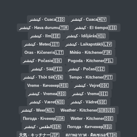
🇮🇩
🇲🇾
Cuaca · كيتشنر
Cuaca · كيتشنر
🇹🇷
🇪🇸
El tiempo · كيتشنر
Hava durumu · كيتشنر
🇪🇪
🇭🇺
Időjárás · كيتشنر
Ilm · كيتشنر
🇮🇹
🇱🇻
Laikapstākļi · كيتشنر
Meteo · كيتشنر
🇱🇹
🇫🇷
Oras · Kičeneris
Météo · Kitchener
🇸🇰
🇵🇱
Pogoda · Kitchener
Počasie · كيتشنر
🇫🇮
🇨🇿
Počasí · كيتشنر
Sää · كيتشنر
🇻🇳
🇵🇹
Tempo · Kitchener
Thời tiết · كيتشنر
🇷🇸
🇩🇰
Vejret · كيتشنر
Vreme · Киченер
🇷🇴
🇸🇮
Vreme · كيتشنر
Vremea · كيتشنر
🇳🇴
🇸🇪
Vädret · كيتشنر
Været · كيتشنر
🇳🇱
🇬🇧🇺🇸
Weather · Kitchener
Weer · كيتشنر
🇺🇦
🇩🇪
Погода · Кіченер
Wetter · Kitchener
🇸🇦
🇷🇺
Погода · Китченер
الطقس · كيتشنر
🇯🇵
🇹🇭
天気 · キッチナー
สภาพอากาศ · คิตเชเนอร์