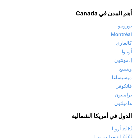
أهم المدن في Canada
تورونتو
Montréal
كالغاري
أوتاوا
إدمونتون
وينيبيغ
ميسيساغا
فانكوفر
برامبتون
هاميلتون
الدول في أمريكا الشمالية
🇦🇼 أروبا
🇦🇬 أنتيغوا وبربودا