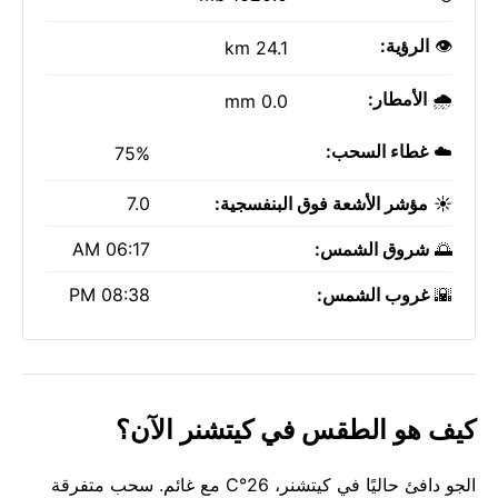
👁️
الرؤية:
24.1 km
🌧️
الأمطار:
0.0 mm
☁️
غطاء السحب:
75%
☀️
مؤشر الأشعة فوق البنفسجية:
7.0
🌅
شروق الشمس:
06:17 AM
🌇
غروب الشمس:
08:38 PM
كيف هو الطقس في كيتشنر الآن؟
الجو دافئ حاليًا في كيتشنر، 26°C مع غائم. سحب متفرقة