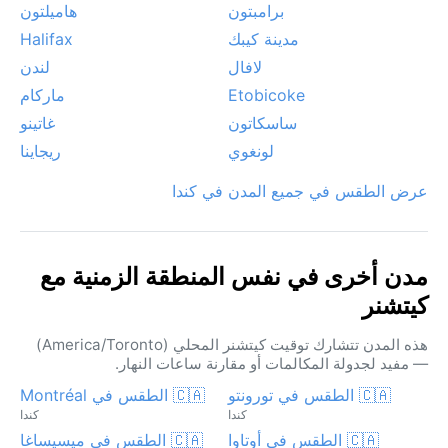
برامبتون
هاميلتون
مدينة كيبك
Halifax
لافال
لندن
Etobicoke
ماركام
ساسكاتون
غاتينو
لونغوي
ريجاينا
عرض الطقس في جميع المدن في كندا
مدن أخرى في نفس المنطقة الزمنية مع
كيتشنر
هذه المدن تتشارك توقيت كيتشنر المحلي (America/Toronto)
— مفيد لجدولة المكالمات أو مقارنة ساعات النهار.
🇨🇦 الطقس في تورونتو
🇨🇦 الطقس في Montréal
كندا
كندا
🇨🇦 الطقس في أوتاوا
🇨🇦 الطقس في ميسيساغا