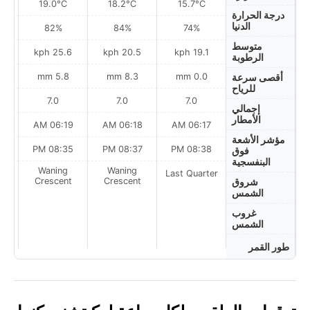
19.0°C
18.2°C
15.7°C
درجة الحرارة
الدنيا
82%
84%
74%
متوسط
h
25.6 kph
20.5 kph
19.1 kph
الرطوبة
5.8 mm
8.3 mm
0.0 mm
أقصى سرعة
للرياح
7.0
7.0
7.0
إجمالي
الأمطار
AM
06:19 AM
06:18 AM
06:17 AM
مؤشر الأشعة
PM
08:35 PM
08:37 PM
08:38 PM
فوق
البنفسجية
Waning
Waning
Last Quarter
t
Crescent
Crescent
شروق
الشمس
غروب
الشمس
طور القمر