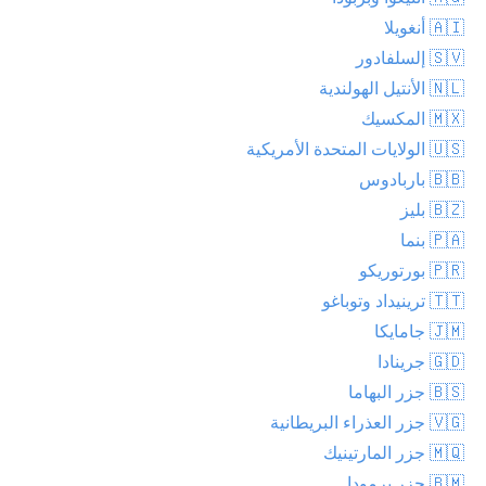
🇦🇮 أنغويلا
🇸🇻 إلسلفادور
🇳🇱 الأنتيل الهولندية
🇲🇽 المكسيك
🇺🇸 الولايات المتحدة الأمريكية
🇧🇧 باربادوس
🇧🇿 بليز
🇵🇦 بنما
🇵🇷 بورتوريكو
🇹🇹 ترينيداد وتوباغو
🇯🇲 جامايكا
🇬🇩 جرينادا
🇧🇸 جزر البهاما
🇻🇬 جزر العذراء البريطانية
🇲🇶 جزر المارتينيك
🇧🇲 جزر برمودا