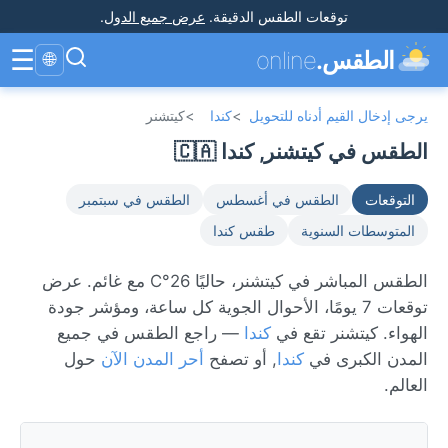
توقعات الطقس الدقيقة
.
عرض جميع الدول
.
☰
الطقس.
online
🌐
يرجى إدخال القيم أدناه للتحويل
>
كندا
>
كيتشنر
الطقس في كيتشنر, كندا 🇨🇦
التوقعات
الطقس في أغسطس
الطقس في سبتمبر
المتوسطات السنوية
طقس كندا
الطقس المباشر في كيتشنر، حاليًا 26°C مع غائم. عرض
توقعات 7 يومًا، الأحوال الجوية كل ساعة، ومؤشر جودة
الهواء. كيتشنر تقع في
كندا
— راجع الطقس في جميع
المدن الكبرى في
كندا
, أو تصفح
أحر المدن الآن
حول
العالم.