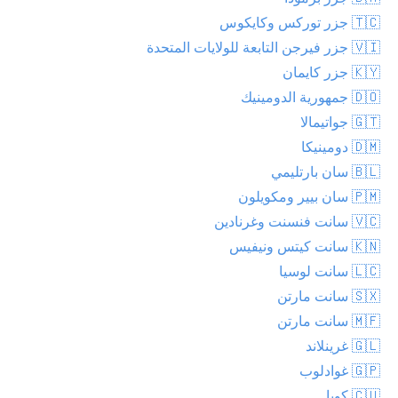
🇹🇨 جزر توركس وكايكوس
🇻🇮 جزر فيرجن التابعة للولايات المتحدة
🇰🇾 جزر كايمان
🇩🇴 جمهورية الدومينيك
🇬🇹 جواتيمالا
🇩🇲 دومينيكا
🇧🇱 سان بارتليمي
🇵🇲 سان بيير ومكويلون
🇻🇨 سانت فنسنت وغرنادين
🇰🇳 سانت كيتس ونيفيس
🇱🇨 سانت لوسيا
🇸🇽 سانت مارتن
🇲🇫 سانت مارتن
🇬🇱 غرينلاند
🇬🇵 غوادلوب
🇨🇺 كوبا