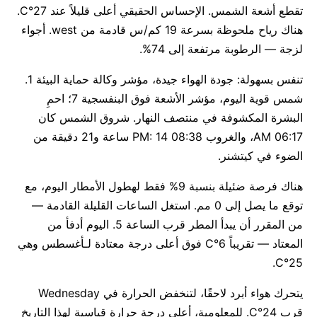
تقطع أشعة الشمس. الإحساس الحقيقي أعلى قليلاً عند 27°C.
هناك رياح ملحوظة بسرعة 19 كم/س قادمة من west. أجواء
لزجة — الرطوبة مرتفعة إلى 74%.
تنفس بسهولة: جودة الهواء جيدة، مؤشر وكالة حماية البيئة 1.
شمس قوية اليوم، مؤشر الأشعة فوق البنفسجية 7؛ احمِ
البشرة المكشوفة في منتصف النهار. شروق الشمس كان
06:17 AM، والغروب 08:38 PM: 14 ساعة و21 دقيقة من
الضوء في كيتشنر.
هناك فرصة ضئيلة بنسبة 9% فقط لهطول الأمطار اليوم، مع
توقع ما يصل إلى 0 مم. استغل الساعات القليلة القادمة —
من المقرر أن يبدأ المطر قرب الساعة 5. اليوم أدفأ من
المعتاد — تقريباً 6°C فوق أعلى درجة معتادة لـأغسطس وهي
25°C.
يتحرك هواء أبرد لاحقًا، لتنخفض الحرارة في Wednesday
قرب 24°C. للمعلومية، أعلى درجة حرارة قياسية لهذا التاريخ