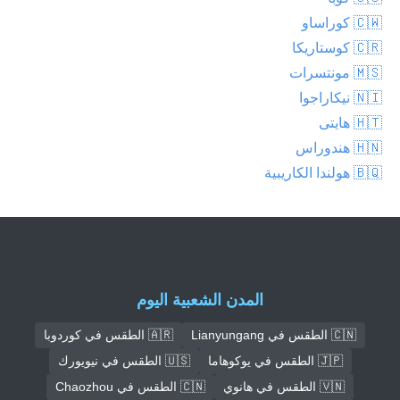
🇨🇼 كوراساو
🇨🇷 كوستاريكا
🇲🇸 مونتسرات
🇳🇮 نيكاراجوا
🇭🇹 هايتى
🇭🇳 هندوراس
🇧🇶 هولندا الكاريبية
المدن الشعبية اليوم
🇨🇳 الطقس في Lianyungang
🇦🇷 الطقس في كوردوبا
🇯🇵 الطقس في يوكوهاما
🇺🇸 الطقس في نيويورك
🇻🇳 الطقس في هانوي
🇨🇳 الطقس في Chaozhou