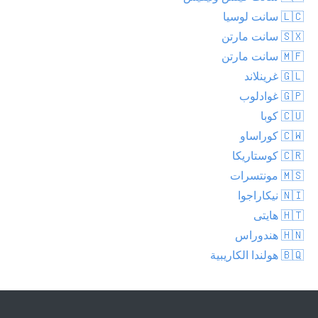
🇱🇨 سانت لوسيا
🇸🇽 سانت مارتن
🇲🇫 سانت مارتن
🇬🇱 غرينلاند
🇬🇵 غوادلوب
🇨🇺 كوبا
🇨🇼 كوراساو
🇨🇷 كوستاريكا
🇲🇸 مونتسرات
🇳🇮 نيكاراجوا
🇭🇹 هايتى
🇭🇳 هندوراس
🇧🇶 هولندا الكاريبية