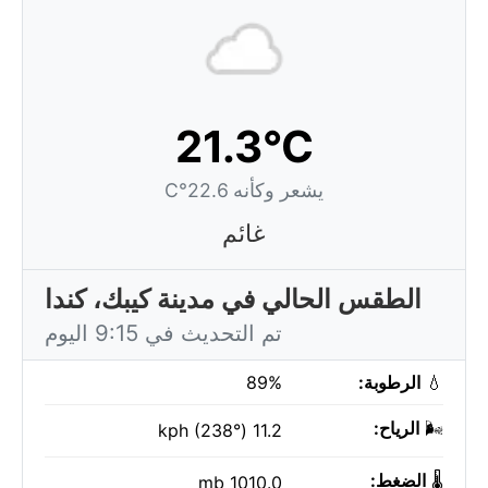
21.3°C
يشعر وكأنه 22.6°C
غائم
الطقس الحالي في مدينة كيبك، كندا
تم التحديث في 9:15 اليوم
💧
الرطوبة:
89%
🌬️
الرياح:
11.2 kph (238°)
🌡️
الضغط:
1010.0 mb