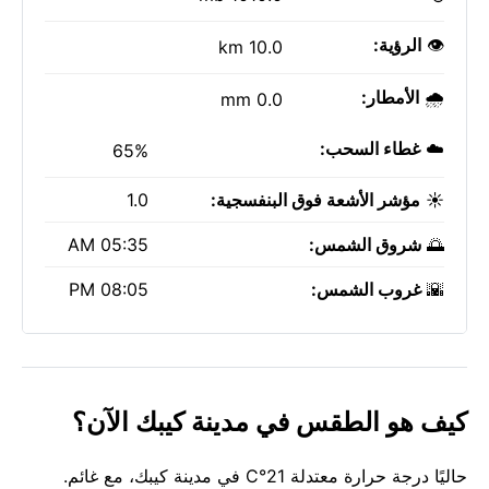
👁️
الرؤية:
10.0 km
🌧️
الأمطار:
0.0 mm
☁️
غطاء السحب:
65%
☀️
مؤشر الأشعة فوق البنفسجية:
1.0
🌅
شروق الشمس:
05:35 AM
🌇
غروب الشمس:
08:05 PM
كيف هو الطقس في مدينة كيبك الآن؟
حاليًا درجة حرارة معتدلة 21°C في مدينة كيبك، مع غائم.