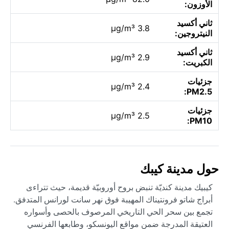
الأوزون:
ثاني أكسيد
3.8 µg/m³
النيتروجين:
ثاني أكسيد
2.9 µg/m³
الكبريت:
جزئيات
2.4 µg/m³
PM2.5:
جزئيات
2.5 µg/m³
PM10:
حول مدينة كيبك
كيبيك مدينة كنديّة تنبض بروح أوروبيّة قديمة، حيث تتراءى
أبراج شاتو فرونتيناك المهيبة فوق نهر سانت لورانس المتدفق.
تجمع بين سحر الحي التاريخي المرصوف بالحصى وأسواره
العتيقة المدرجة ضمن مواقع اليونسكو، وطابعها الفرنسي