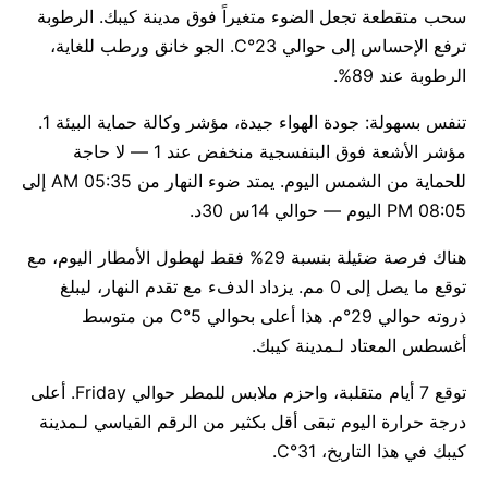
سحب متقطعة تجعل الضوء متغيراً فوق مدينة كيبك. الرطوبة
ترفع الإحساس إلى حوالي 23°C. الجو خانق ورطب للغاية،
الرطوبة عند 89%.
تنفس بسهولة: جودة الهواء جيدة، مؤشر وكالة حماية البيئة 1.
مؤشر الأشعة فوق البنفسجية منخفض عند 1 — لا حاجة
للحماية من الشمس اليوم. يمتد ضوء النهار من 05:35 AM إلى
08:05 PM اليوم — حوالي 14س 30د.
هناك فرصة ضئيلة بنسبة 29% فقط لهطول الأمطار اليوم، مع
توقع ما يصل إلى 0 مم. يزداد الدفء مع تقدم النهار، ليبلغ
ذروته حوالي 29°م. هذا أعلى بحوالي 5°C من متوسط
أغسطس المعتاد لـمدينة كيبك.
توقع 7 أيام متقلبة، واحزم ملابس للمطر حوالي Friday. أعلى
درجة حرارة اليوم تبقى أقل بكثير من الرقم القياسي لـمدينة
كيبك في هذا التاريخ، 31°C.