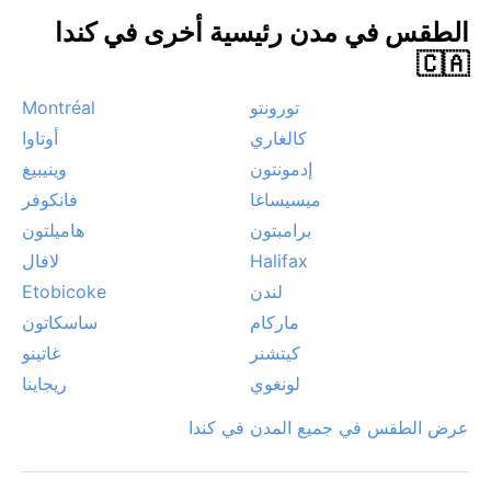
الثلجية القوية (Blizzard) التي تغمر المدينة أحياناً، وضباباً
الطقس في مدن رئيسية أخرى في كندا
ربيعياً يتصاعد من النهر، دون خطر الأعاصير. الرياح الباردة
🇨🇦
القادمة من القطب تجعل الشعور بالبرودة أقسى من الحرارة
الفعلية، لذا ينبغي الانتباه لأدق تفاصيل الطقس خلال الشتاء.
تورونتو
Montréal
كالغاري
أوتاوا
إدمونتون
وينيبيغ
ميسيساغا
فانكوفر
برامبتون
هاميلتون
Halifax
لافال
لندن
Etobicoke
ماركام
ساسكاتون
كيتشنر
غاتينو
لونغوي
ريجاينا
عرض الطقس في جميع المدن في كندا