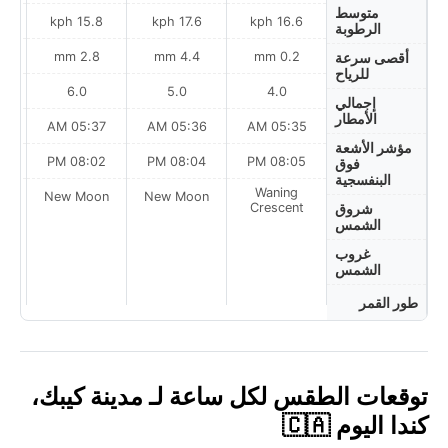
متوسط
h
15.8 kph
17.6 kph
16.6 kph
الرطوبة
2.8 mm
4.4 mm
0.2 mm
أقصى سرعة
للرياح
6.0
5.0
4.0
إجمالي
الأمطار
AM
05:37 AM
05:36 AM
05:35 AM
مؤشر الأشعة
PM
08:02 PM
08:04 PM
08:05 PM
فوق
البنفسجية
Waning
on
New Moon
New Moon
Crescent
شروق
الشمس
غروب
الشمس
طور القمر
توقعات الطقس لكل ساعة لـ مدينة كيبك،
كندا اليوم 🇨🇦