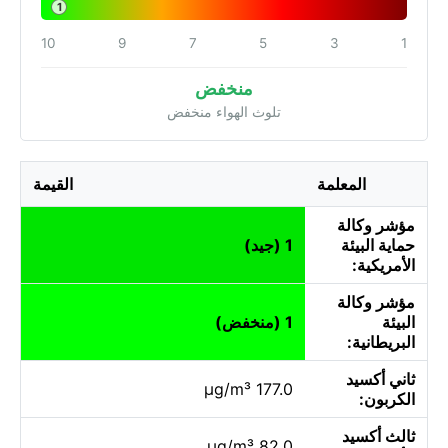
1
10
9
7
5
3
1
منخفض
تلوث الهواء منخفض
المعلمة
القيمة
مؤشر وكالة
حماية البيئة
1 (جيد)
الأمريكية:
مؤشر وكالة
البيئة
1 (منخفض)
البريطانية:
ثاني أكسيد
177.0 µg/m³
الكربون:
ثالث أكسيد
82.0 µg/m³