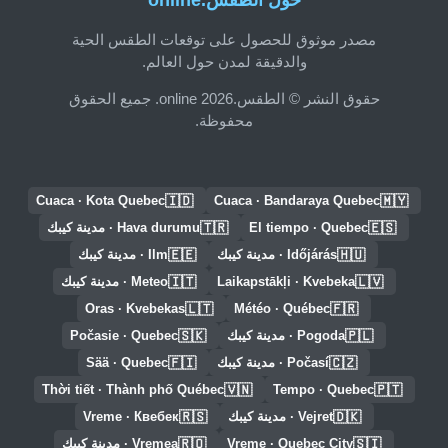
حول الطقس.online
مصدر موثوق للحصول على توقعات الطقس الحية
والدقيقة لمدن حول العالم.
حقوق النشر © الطقس.online 2026. جميع الحقوق
محفوظة.
🇮🇩
🇲🇾
Cuaca · Kota Quebec
Cuaca · Bandaraya Quebec
🇹🇷
🇪🇸
El tiempo · Quebec
Hava durumu · مدينة كيبك
🇪🇪
🇭🇺
Időjárás · مدينة كيبك
Ilm · مدينة كيبك
🇮🇹
🇱🇻
Laikapstākļi · Kvebeka
Meteo · مدينة كيبك
🇱🇹
🇫🇷
Oras · Kvebekas
Météo · Québec
🇸🇰
🇵🇱
Pogoda · مدينة كيبك
Počasie · Quebec
🇫🇮
🇨🇿
Počasí · مدينة كيبك
Sää · Quebec
🇻🇳
🇵🇹
Thời tiết · Thành phố Québec
Tempo · Quebec
🇷🇸
🇩🇰
Vejret · مدينة كيبك
Vreme · Квебек
🇷🇴
🇸🇮
Vreme · Quebec City
Vremea · مدينة كيبك