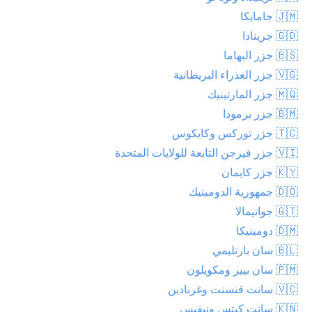
🇯🇲 جامايكا
🇬🇩 جرينادا
🇧🇸 جزر البهاما
🇻🇬 جزر العذراء البريطانية
🇲🇶 جزر المارتينيك
🇧🇲 جزر برمودا
🇹🇨 جزر توركس وكايكوس
🇻🇮 جزر فيرجن التابعة للولايات المتحدة
🇰🇾 جزر كايمان
🇩🇴 جمهورية الدومينيك
🇬🇹 جواتيمالا
🇩🇲 دومينيكا
🇧🇱 سان بارتليمي
🇵🇲 سان بيير ومكويلون
🇻🇨 سانت فنسنت وغرنادين
🇰🇳 سانت كيتس ونيفيس