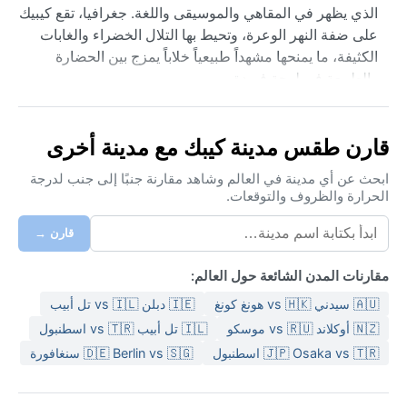
الذي يظهر في المقاهي والموسيقى واللغة. جغرافيا، تقع كيبيك
على ضفة النهر الوعرة، وتحيط بها التلال الخضراء والغابات
الكثيفة، ما يمنحها مشهداً طبيعياً خلاباً يمزج بين الحضارة
والطبيعة في لوحة فريدة.
تندرج كيبيك ضمن تصنيف كوبن للمناخ القاري الرطب دافئ
الصيف (Dfb)، ما يعني فصلاً صيفياً قصيراً دافئاً ورطباً، وشتاءً
قارن طقس مدينة كيبك مع مدينة أخرى
طويلاً قارساً تغمره الثلوج الكثيفة. تتراوح درجات الحرارة صيفاً
بين 20 و30 مئوية مع رطوبة ملحوظة، بينما تنخفض شتاءً إلى
ابحث عن أي مدينة في العالم وشاهد مقارنة جنبًا إلى جنب لدرجة
الحرارة والظروف والتوقعات.
ما دون -20 مئوية مع تساقط كثيف للثلوج. الأمطار موزعة
طوال العام، لكن الخريف يجلب هطولاً خفيفاً وأجواءً باردة.
قارن →
لحقيبة السفر، يحتاج الزائر إلى ملابس صيفية خفيفة مع سترة
واقية من المطر، وطبقات شتوية ثقيلة تشمل معطفاً عازلاً
مقارنات المدن الشائعة حول العالم:
وأحذية مقاومة للثلج وقبعة وقفازات.
🇦🇺 سيدني vs 🇭🇰 هونغ كونغ
🇮🇪 دبلن vs 🇮🇱 تل أبيب
أفضل وقت لزيارة كيبيك مناخياً هو بين أواخر مايو وأوائل
🇳🇿 أوكلاند vs 🇷🇺 موسكو
🇮🇱 تل أبيب vs 🇹🇷 اسطنبول
أكتوبر، حيث يعتدل الجو وتزهر الحدائق. لكن الخريف موسم
🇯🇵 Osaka vs 🇹🇷 اسطنبول
🇩🇪 Berlin vs 🇸🇬 سنغافورة
مبهر لتساقط أوراق القيقب الملونة. أما الشتاء فيقدم ظاهرة
فريدة من نوعها: مهرجان كرنفال الثلوج العالمي، مع منحوتات
جليدية ونشاطات شتوية. ظواهر مناخية بارزة تشمل العواصف