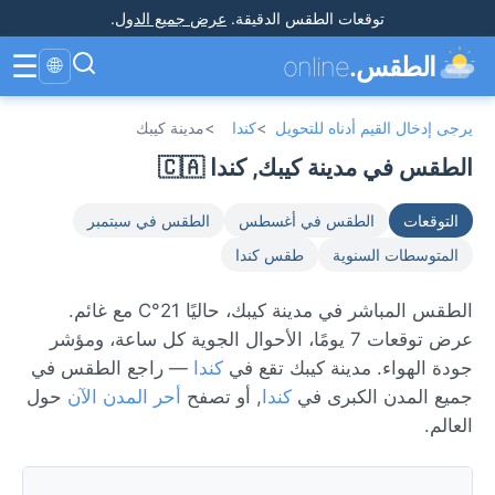
توقعات الطقس الدقيقة
.
عرض جميع الدول
.
☰
الطقس.
online
🌐
يرجى إدخال القيم أدناه للتحويل
>
كندا
>
مدينة كيبك
الطقس في مدينة كيبك, كندا 🇨🇦
التوقعات
الطقس في أغسطس
الطقس في سبتمبر
المتوسطات السنوية
طقس كندا
الطقس المباشر في مدينة كيبك، حاليًا 21°C مع غائم.
عرض توقعات 7 يومًا، الأحوال الجوية كل ساعة، ومؤشر
جودة الهواء. مدينة كيبك تقع في
كندا
— راجع الطقس في
جميع المدن الكبرى في
كندا
, أو تصفح
أحر المدن الآن
حول
العالم.