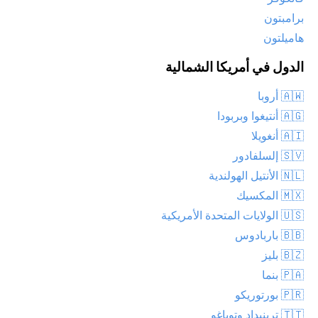
برامبتون
هاميلتون
الدول في أمريكا الشمالية
🇦🇼 أروبا
🇦🇬 أنتيغوا وبربودا
🇦🇮 أنغويلا
🇸🇻 إلسلفادور
🇳🇱 الأنتيل الهولندية
🇲🇽 المكسيك
🇺🇸 الولايات المتحدة الأمريكية
🇧🇧 باربادوس
🇧🇿 بليز
🇵🇦 بنما
🇵🇷 بورتوريكو
🇹🇹 ترينيداد وتوباغو