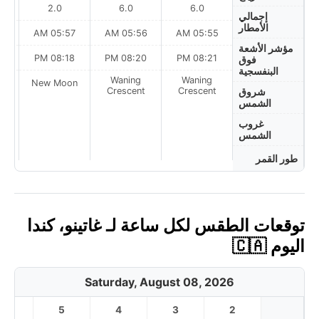
2.0
6.0
6.0
إجمالي
الأمطار
AM
05:57 AM
05:56 AM
05:55 AM
مؤشر الأشعة
PM
08:18 PM
08:20 PM
08:21 PM
فوق
البنفسجية
Waning
Waning
on
New Moon
Crescent
Crescent
شروق
الشمس
غروب
الشمس
طور القمر
توقعات الطقس لكل ساعة لـ غاتينو، كندا
اليوم 🇨🇦
Saturday, August 08, 2026
6
5
4
3
2