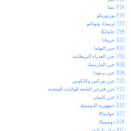
🇵🇦 بنما
🇵🇷 بورتوريكو
🇹🇹 ترينيداد وتوباغو
🇯🇲 جامايكا
🇬🇩 جرينادا
🇧🇸 جزر البهاما
🇻🇬 جزر العذراء البريطانية
🇲🇶 جزر المارتينيك
🇧🇲 جزر برمودا
🇹🇨 جزر توركس وكايكوس
🇻🇮 جزر فيرجن التابعة للولايات المتحدة
🇰🇾 جزر كايمان
🇩🇴 جمهورية الدومينيك
🇬🇹 جواتيمالا
🇩🇲 دومينيكا
🇧🇱 سان بارتليمي