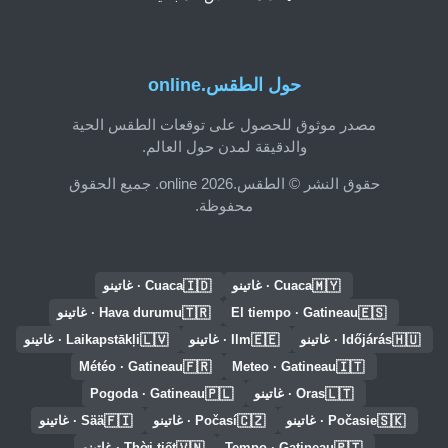
حول الطقس.online
مصدر موثوق للحصول على توقعات الطقس الحية
والدقيقة لمدن حول العالم.
حقوق النشر © الطقس.online 2026. جميع الحقوق
محفوظة.
🇮🇩
🇲🇾
Cuaca · غاتينو
Cuaca · غاتينو
🇹🇷
🇪🇸
El tiempo · Gatineau
Hava durumu · غاتينو
🇱🇻
🇪🇪
🇭🇺
Időjárás · غاتينو
Ilm · غاتينو
Laikapstākļi · غاتينو
🇫🇷
🇮🇹
Météo · Gatineau
Meteo · Gatineau
🇵🇱
🇱🇹
Oras · غاتينو
Pogoda · Gatineau
🇫🇮
🇨🇿
🇸🇰
Počasie · غاتينو
Počasí · غاتينو
Sää · غاتينو
🇻🇳
🇵🇹
Tempo · Gatineau
Thời tiết · غاتينو