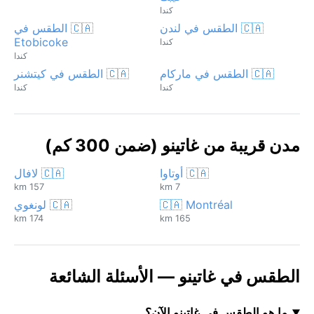
كندا
🇨🇦 الطقس في لندن
🇨🇦 الطقس في
Etobicoke
كندا
كندا
🇨🇦 الطقس في ماركام
🇨🇦 الطقس في كيتشنر
كندا
كندا
مدن قريبة من غاتينو (ضمن 300 كم)
🇨🇦 أوتاوا
🇨🇦 لافال
157 km
7 km
🇨🇦 Montréal
🇨🇦 لونغوي
174 km
165 km
الطقس في غاتينو — الأسئلة الشائعة
ما هو الطقس في غاتينو الآن؟