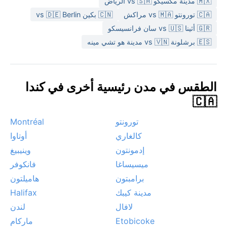
🇲🇽 مدينة مكسيكو vs 🇸🇦 الرياض
🇨🇦 تورونتو vs 🇲🇦 مراكش
🇨🇳 بكين vs 🇩🇪 Berlin
🇬🇷 أثينا vs 🇺🇸 سان فرانسيسكو
🇪🇸 برشلونة vs 🇻🇳 مدينة هو تشي مينه
الطقس في مدن رئيسية أخرى في كندا
🇨🇦
تورونتو
Montréal
كالغاري
أوتاوا
إدمونتون
وينيبيغ
ميسيساغا
فانكوفر
برامبتون
هاميلتون
مدينة كيبك
Halifax
لافال
لندن
Etobicoke
ماركام