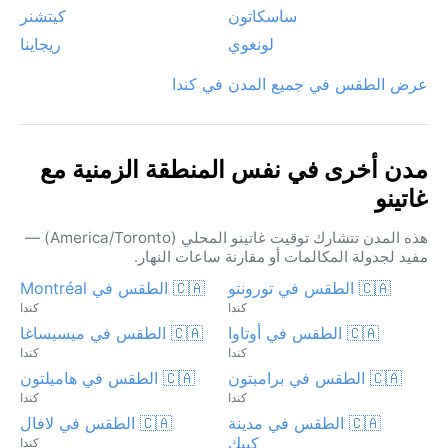
ساسكاتون
كيتشنر
لونغوي
ريجاينا
عرض الطقس في جميع المدن في كندا
مدن أخرى في نفس المنطقة الزمنية مع
غاتينو
هذه المدن تتشارك توقيت غاتينو المحلي (America/Toronto) —
مفيد لجدولة المكالمات أو مقارنة ساعات النهار.
🇨🇦 الطقس في تورونتو
🇨🇦 الطقس في Montréal
كندا
كندا
🇨🇦 الطقس في أوتاوا
🇨🇦 الطقس في ميسيساغا
كندا
كندا
🇨🇦 الطقس في برامبتون
🇨🇦 الطقس في هاميلتون
كندا
كندا
🇨🇦 الطقس في مدينة
🇨🇦 الطقس في لافال
كيبك
كندا