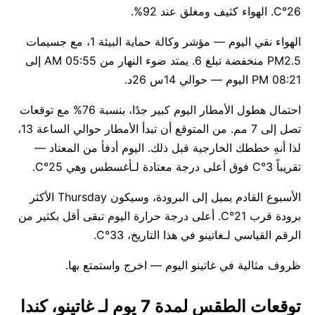
26°C. الهواء كثيف ومغلق عند 92%.
الهواء نقي اليوم — مؤشر وكالة حماية البيئة 1، مع جسيمات
PM2.5 منخفضة تبلغ 6. يمتد ضوء النهار من 05:55 AM إلى
08:21 PM اليوم — حوالي 14س 26د.
احتمال هطول الأمطار اليوم كبير جدًا، بنسبة 76% مع توقعات
تصل إلى 7 مم. من المتوقع أن تبدأ الأمطار حوالي الساعة 13،
لذا أنهِ خططك الخارجية قبل ذلك. اليوم أدفأ من المعتاد —
تقريباً 3°C فوق أعلى درجة معتادة لـأغسطس وهي 25°C.
الأسبوع القادم يميل إلى البرودة، وسيكون Thursday الأكثر
برودة قرب 21°C. أعلى درجة حرارة اليوم تبقى أقل بكثير من
الرقم القياسي لـغاتينو في هذا التاريخ، 33°C.
ظروف مثالية في غاتينو اليوم — اخرج واستمتع بها.
توقعات الطقس لمدة 7 يوم لـ غاتينو، كندا