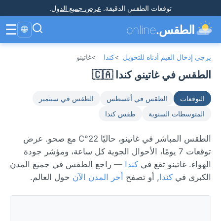
توقعات الطقس الدقيقة
.
عرض جميع الدول
.
☰
الطقس.
online
🌐
يرجى إدخال القيم أدناه للتحويل
>
كندا
>
غاتينو
الطقس في غاتينو, كندا 🇨🇦
التوقعات
الطقس في أغسطس
الطقس في سبتمبر
المتوسطات السنوية
طقس كندا
الطقس المباشر في غاتينو، حاليًا 22°C مع صحو. عرض
توقعات 7 يومًا، الأحوال الجوية كل ساعة، ومؤشر جودة
الهواء. غاتينو تقع في
كندا
— راجع الطقس في جميع المدن
الكبرى في
كندا
, أو تصفح
أحر المدن الآن
حول العالم.