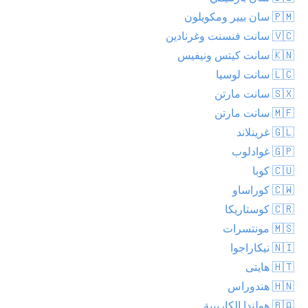
🇵🇲 سان بيير ومكويلون
🇻🇨 سانت فنسنت وغرنادين
🇰🇳 سانت كيتس ونيفيس
🇱🇨 سانت لوسيا
🇸🇽 سانت مارتن
🇲🇫 سانت مارتن
🇬🇱 غرينلاند
🇬🇵 غوادلوب
🇨🇺 كوبا
🇨🇼 كوراساو
🇨🇷 كوستاريكا
🇲🇸 مونتسرات
🇳🇮 نيكاراجوا
🇭🇹 هايتى
🇭🇳 هندوراس
🇧🇶 هولندا الكاريبية