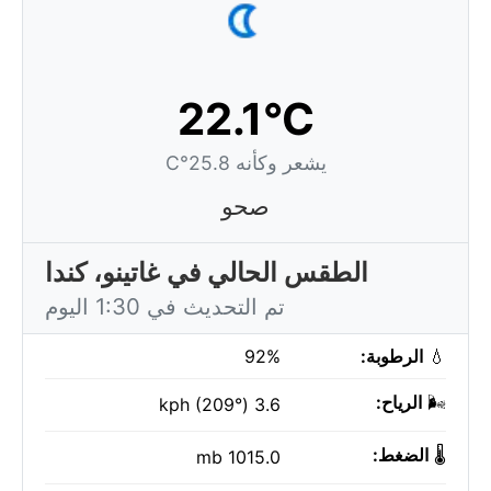
22.1°C
يشعر وكأنه 25.8°C
صحو
الطقس الحالي في غاتينو، كندا
تم التحديث في 1:30 اليوم
💧
الرطوبة:
92%
🌬️
الرياح:
3.6 kph (209°)
🌡️
الضغط:
1015.0 mb