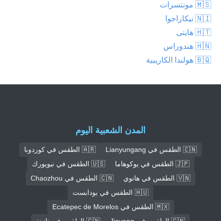
🇲🇸 مونتسرات
🇳🇮 نيكاراجوا
🇭🇹 هايتى
🇭🇳 هندوراس
🇧🇶 هولندا الكاريبية
المدن الشعبية اليوم
🇨🇳 الطقس في Lianyungang
🇦🇷 الطقس في كوردوبا
🇯🇵 الطقس في يوكوهاما
🇺🇸 الطقس في نيويورك
🇻🇳 الطقس في هانوي
🇨🇳 الطقس في Chaozhou
🇭🇺 الطقس في بودابست
🇲🇽 الطقس في Ecatepec de Morelos
🇨🇳 الطقس في Jieyang
🇨🇳 الطقس في نانينغ