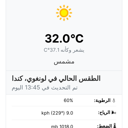
32.0°C
يشعر وكأنه 37.1°C
مشمس
الطقس الحالي في لونغوي، كندا
تم التحديث في 13:45 اليوم
💧
الرطوبة:
60%
🌬️
الرياح:
9.0 kph (229°)
🌡️
الضغط:
1018.0 mb