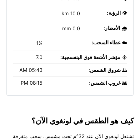
👁️
الرؤية:
10.0 km
🌧️
الأمطار:
0.0 mm
☁️
غطاء السحب:
1%
☀️
مؤشر الأشعة فوق البنفسجية:
7.0
🌅
شروق الشمس:
05:43 AM
🌇
غروب الشمس:
08:15 PM
كيف هو الطقس في لونغوي الآن؟
تشتعل لونغوي الآن عند 32°م تحت مشمس. سحب متفرقة