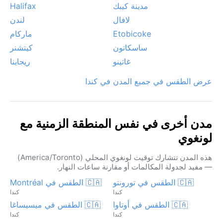
مدينة كيبك
Halifax
لافال
لندن
Etobicoke
ماركام
ساسكاتون
كيتشنر
غاتينو
ريجاينا
عرض الطقس في جميع المدن في كندا
مدن أخرى في نفس المنطقة الزمنية مع
لونغوي
هذه المدن تتشارك توقيت لونغوي المحلي (America/Toronto)
— مفيد لجدولة المكالمات أو مقارنة ساعات النهار.
🇨🇦 الطقس في تورونتو
🇨🇦 الطقس في Montréal
كندا
كندا
🇨🇦 الطقس في أوتاوا
🇨🇦 الطقس في ميسيساغا
كندا
كندا