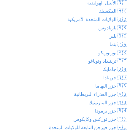
🇳🇱 الأنتيل الهولندية
🇲🇽 المكسيك
🇺🇸 الولايات المتحدة الأمريكية
🇧🇧 باربادوس
🇧🇿 بليز
🇵🇦 بنما
🇵🇷 بورتوريكو
🇹🇹 ترينيداد وتوباغو
🇯🇲 جامايكا
🇬🇩 جرينادا
🇧🇸 جزر البهاما
🇻🇬 جزر العذراء البريطانية
🇲🇶 جزر المارتينيك
🇧🇲 جزر برمودا
🇹🇨 جزر توركس وكايكوس
🇻🇮 جزر فيرجن التابعة للولايات المتحدة