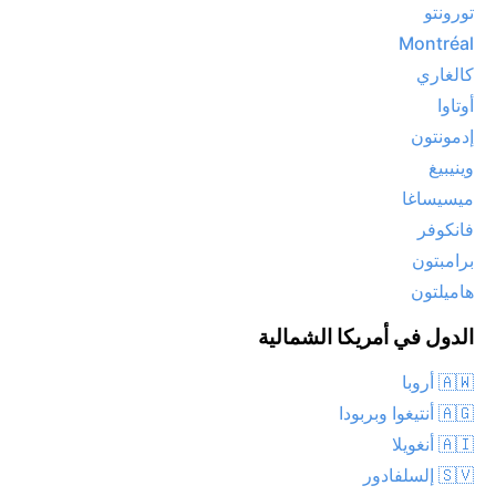
تورونتو
Montréal
كالغاري
أوتاوا
إدمونتون
وينيبيغ
ميسيساغا
فانكوفر
برامبتون
هاميلتون
الدول في أمريكا الشمالية
🇦🇼 أروبا
🇦🇬 أنتيغوا وبربودا
🇦🇮 أنغويلا
🇸🇻 إلسلفادور