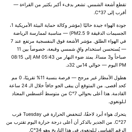
تقطع أشعة الشمس. تشعر بدفء أكبر بكثير من القراءة —
أقرب إلى 37°C.
جودة الهواء جيدة حاليًا (مؤشر وكالة حماية البيئة الأمريكية 1،
الجسيمات الدقيقة PM2.5 9) — مناسبة لممارسة الرياضة
في الهواء الطلق. مؤشر الأشعة فوق البنفسجية مرتفع عند 7
— يُستحسن استخدام واقٍ شمسي وقبعة، خصوصاً بين 11
صباحاً و3 مساءً. يمتد ضوء النهار من 05:43 AM إلى 08:15
PM اليوم — حوالي 14س 32د.
هطول الأمطار غير مرجح — فرصة بنسبة 11% تقريبًا، 0 مم
كحد أقصى. من المتوقع أن يبقى الجو جافاً خلال الـ 24 ساعة
القادمة. هذا أعلى بحوالي 7°C من متوسط أغسطس المعتاد
لـلونغوي.
يتحرك هواء أبرد لاحقًا، لتنخفض الحرارة في Tuesday قرب
27°C. من الجدير بالذكر أن أعلى درجة حرارة اليوم تقترب من
الرقم القياسي لـلونغوي في هذا التاريخ وهو 34°C.