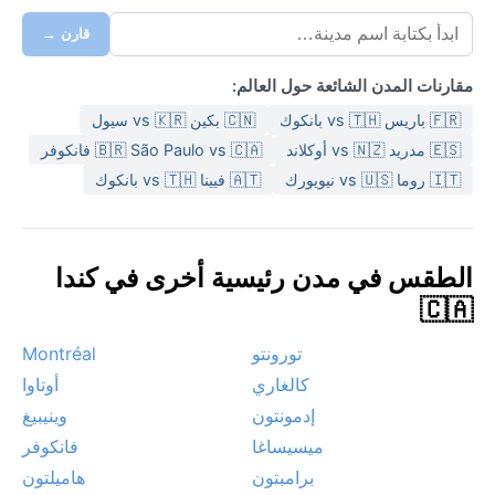
قارن →
مقارنات المدن الشائعة حول العالم:
🇫🇷 باريس vs 🇹🇭 بانكوك
🇨🇳 بكين vs 🇰🇷 سيول
🇪🇸 مدريد vs 🇳🇿 أوكلاند
🇧🇷 São Paulo vs 🇨🇦 فانكوفر
🇮🇹 روما vs 🇺🇸 نيويورك
🇦🇹 فيينا vs 🇹🇭 بانكوك
الطقس في مدن رئيسية أخرى في كندا
🇨🇦
تورونتو
Montréal
كالغاري
أوتاوا
إدمونتون
وينيبيغ
ميسيساغا
فانكوفر
برامبتون
هاميلتون