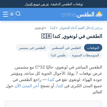
توقعات الطقس الدقيقة
.
عرض جميع الدول
.
☰
الطقس.
online
🌐
يرجى إدخال القيم أدناه للتحويل
>
كندا
>
لونغوي
الطقس في لونغوي, كندا 🇨🇦
التوقعات
الطقس في أغسطس
الطقس في سبتمبر
المتوسطات السنوية
طقس كندا
الطقس المباشر في لونغوي، حاليًا 32°C مع مشمس.
عرض توقعات 7 يومًا، الأحوال الجوية كل ساعة، ومؤشر
جودة الهواء. لونغوي تقع في
كندا
— راجع الطقس في
جميع المدن الكبرى في
كندا
, أو تصفح
أحر المدن الآن
حول
العالم.