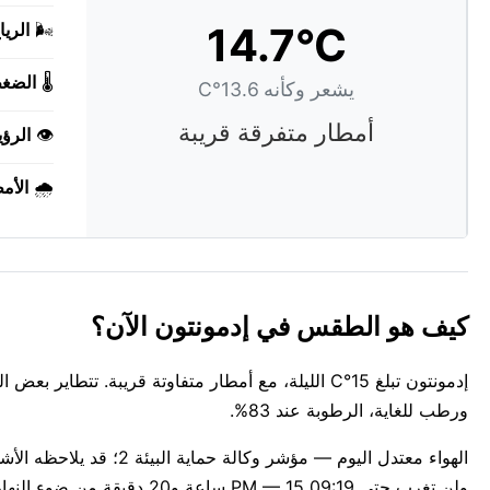
14.7°C
🌬️
الريا
🌡️
الضغ
يشعر وكأنه 13.6°C
أمطار متفرقة قريبة
👁️
الرؤي
🌧️
الأم
كيف هو الطقس في إدمونتون الآن؟
ورطب للغاية، الرطوبة عند 83%.
ولن تغرب حتى 09:19 PM — 15 ساعة و20 دقيقة من ضوء النهار.