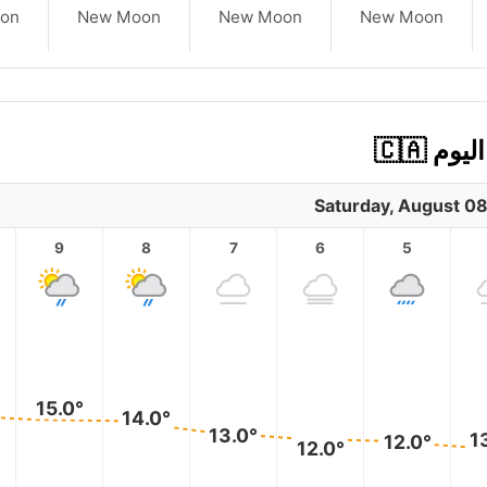
on
New Moon
New Moon
New Moon
 🇨🇦
Saturday, August 0
9
8
7
6
5
15.0°
14.0°
13.0°
1
12.0°
12.0°