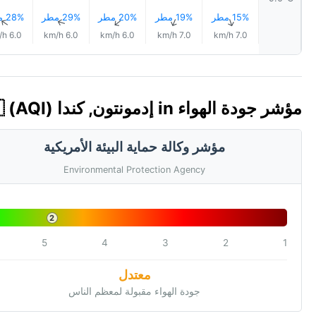
15% مطر
19% مطر
20% مطر
29% مطر
28% مطر
↑
↑
↑
↑
↑
6.0 km/h
6.0 km/h
6.0 km/h
7.0 km/h
7.0 km/h
مؤشر جودة الهواء in إدمونتون, كندا 🇨🇦 (AQI)
مؤشر وكالة حماية البيئة الأمريكية
Environmental Protection Agency
2
5
4
3
2
1
معتدل
جودة الهواء مقبولة لمعظم الناس