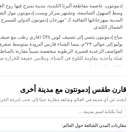
إدمونتون، عاصمة مقاطعة ألبرتا الكندية، مدينة تمتزج فيها روح
المدينة بمهرجاناتها الثقافية كـ "مهرجان إدمونتون الدولي للمسرح 
الشمال الكندي.
مناخ إدمونتون ينتمي إلى تصن
العواصف الرعدية قصيرة. الرطوبة منخفضة نسبياً مقارنة بالمناطق
ثقيلة وأحذية مقاومة للثلوج في الشتاء، وملابس خفيفة للحرارة 
نوفمبر حتى مارس.
أفضل وقت لزيارة إدمونتون من الناحية الجوية يمتد من أواخر مايو
قارن طقس إدمونتون مع مدينة أخرى
تخفف حدة البرودة (وإن كانت أقل شيوعاً من كالغاري). تتكرر العوا
للأعاصير المدارية أو الرياح الموسمية، لكن الأجواء الغائمة والأمط
ابحث عن أي مدينة في العالم وشاهد مقارنة جنبًا إلى جنب لدرجة الحر
مقارنات المدن الشائعة حول العالم: