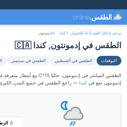
الطقس.
online
يرجى إدخال القيم أدناه للتحويل
>
كندا
>
إدمونتون
الطقس في إدمونتون, كندا 🇨🇦
التوقعات
الطقس في أغسطس
الطقس في سبتمبر
ال
إدمونتون تقع في
كندا
— راجع الطقس في جميع المدن الكبر
💧
الرط