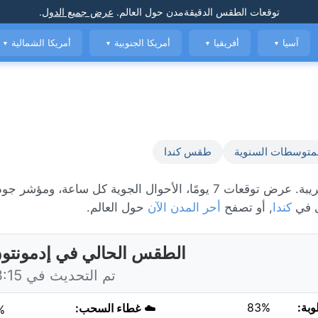
توقعات الطقس الدقيقة
مدن حول العالم
.
عرض جميع الدول
.
آسيا
أفريقيا
أمريكا الجنوبية
أمريكا الشمالية
▼
▼
▼
▼
متوسطات السنوية
طقس كندا
الطقس المباشر في إدمونتون، حاليًا 15°C مع أمطار متفرقة قريبة. عرض توقعات 7 يومًا، الأحوال الجوية كل ساع
ى في
كندا
, أو تصفح
أحر المدن الآن
حول العالم.
الطقس الحالي في إدمونتون
تم التحديث في 23:15 اليوم
وبة:
83%
☁️
غطاء السحب:
%