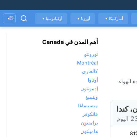
🌐
أنتاركتيكا
أوروبا
أوقيانوسيا
▾
▼
▼
▼
أهم المدن في Canada
تورونتو
Montréal
كالغاري
أوتاوا
ة، ومؤشر جودة الهواء.
إدمونتون
وينيبيغ
ميسيساغا
، كندا
فانكوفر
برامبتون
هاميلتون
81