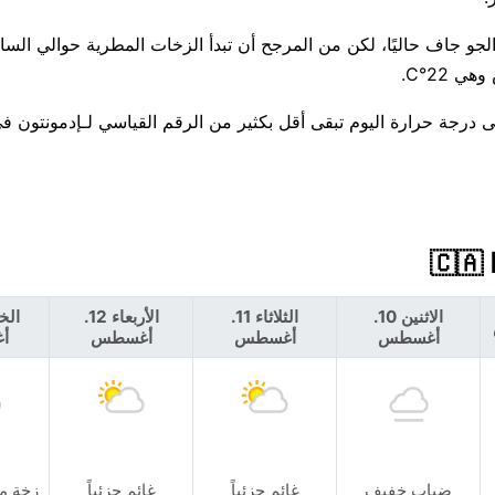
أيام متقلبة، واحزم ملابس للمطر حوالي Wednesday. أعلى درجة حرارة اليوم تبقى أقل بكثير من الرقم القياسي لـإدمو
الاثنين 10.
الثلاثاء 11.
الأربعاء 12.
أغسطس
أغسطس
أغسطس
أ
ضباب خفيف
غائم جزئياً
غائم جزئياً
زخة م