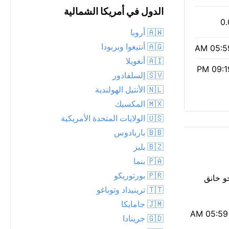
الدول في أمريكا الشمالية
0.
🇦🇼 أروبا
🇦🇬 أنتيغوا وبربودا
05:59 
🇦🇮 أنغويلا
09:19 
🇸🇻 إلسلفادور
🇳🇱 الأنتيل الهولندية
🇲🇽 المكسيك
🇺🇸 الولايات المتحدة الأمريكية
🇧🇧 باربادوس
🇧🇿 بليز
🇵🇦 بنما
🇵🇷 بورتوريكو
قريبة. تتطاير بعض السحب عبر سماء الليل. الإحساس الفعلي أقل بقليل، حوالي 14°C. الجو خانق
🇹🇹 ترينيداد وتوباغو
🇯🇲 جامايكا
الهواء معتدل اليوم — مؤشر وكالة حماية البيئة 2؛ قد يلاحظه الأشخاص ذوو الحساسية غير العادية. إنه يوم طويل: أشرقت الشمس عند 05:59 AM
🇬🇩 جرينادا