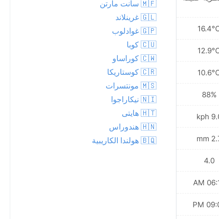
🇲🇫 سانت مارتن
🇬🇱 غرينلاند
19.1°C
16.4°
🇬🇵 غوادلوب
🇨🇺 كوبا
13.5°C
12.9°
🇨🇼 كوراساو
🇨🇷 كوستاريكا
8.0°C
10.6°
🇲🇸 مونتسرات
78%
88%
🇳🇮 نيكاراجوا
🇭🇹 هايتى
12.6 kph
9.0 k
🇭🇳 هندوراس
0.1 mm
2.7 
🇧🇶 هولندا الكاريبية
5.0
4.0
06:11 AM
06:10
09:05 PM
09:07