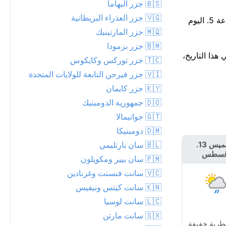
🇧🇸 جزر البهاما
🇻🇬 جزر العذراء البريطانية
توقع هطول الأمطار — احتمال 72%، وقد تصل الكمية إلى 3 مم. الجو جاف حاليًا، لكن من المرجح أن تبدأ الزخات المطرية حوالي الساعة 5. اليوم
🇲🇶 جزر المارتينيك
🇧🇲 جزر برمودا
نتون في هذا التاريخ،
🇹🇨 جزر توركس وكايكوس
🇻🇮 جزر فيرجن التابعة للولايات المتحدة
🇰🇾 جزر كايمان
🇩🇴 جمهورية الدومينيك
🇬🇹 جواتيمالا
🇩🇲 دومينيكا
🇧🇱 سان بارتليمي
الخميس 13.
الجمعة 14.
غسطس
أغسطس
🇵🇲 سان بيير ومكويلون
🇻🇨 سانت فنسنت وغرنادين
🇰🇳 سانت كيتس ونيفيس
🇱🇨 سانت لوسيا
🇸🇽 سانت مارتن
طرية خفيفة
مشمس