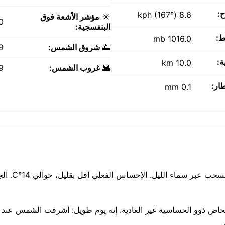
ح:
8.6 kph (167°)
☀️
مؤشر الأشعة فوق
0
البنفسجية:
ط:
1016.0 mb
🌅
شروق الشمس:
AM
ة:
10.0 km
🌇
غروب الشمس:
PM
طار:
0.1 mm
إدمونتون تبلغ 15°C الليلة، مع أمطار متفاوتة 