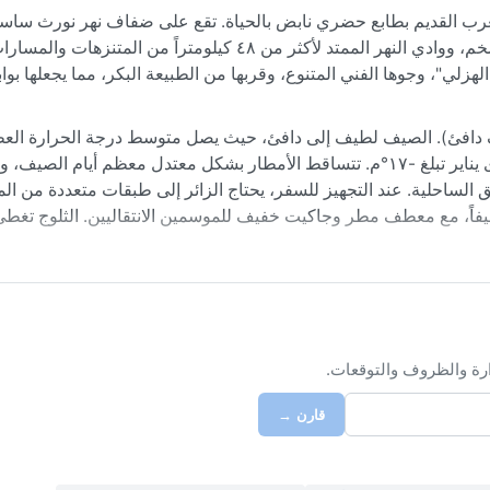
 الغرب القديم بطابع حضري نابض بالحياة. تقع على ضفاف نهر نورث سا
وسط السهول الشاسعة، وتشتهر بمركز ويست إدمونتون مول الضخم، ووادي النهر الممتد لأكثر من ٤٨ كيلومتراً من
الهزلي"، وجوها الفني المتنوع، وقربها من الطبيعة البكر، مما يجعلها ب
يف كوبن Dfb (قاري رطب مع صيف دافئ). الصيف لطيف إلى دافئ، حيث يصل متوسط درجة الحرارة
يوليو إلى حوالي ٢٣°م، بينما الشتاء قارس البرودة بمتوسط صغرى يناير تبلغ -١٧°م. تتساقط الأمطار بشكل معتدل معظم أي
 الساحلية. عند التجهيز للسفر، يحتاج الزائر إلى طبقات متعددة من ال
صيفاً، مع معطف مطر وجاكيت خفيف للموسمين الانتقاليين. الثلوج تغط
 إلى أوائل سبتمبر، حيث تكون درجات الحرارة معتدلة والأنشطة الخارج
تشهد المدينة ظواهر جوية ملحوظة، منها موجات البرد القارس التي قد تهبط بدرجة الحرارة إلى -٤٠°م مع الرياح، لكن ريا
صف الثلجية الكثيفة في الشتاء، أما الصيف فقد يشهد أعاصير هوائية نا
ار الخفيفة شائعة في الخريف والربيع.
ارة والظروف والتوقعات.
قارن →