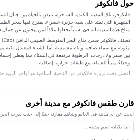
حول فانكوفر
فانكوفر، تلك المدينة الكندية الساحرة، تنبض بالحياة بين جبال الس
الشهيرة التي تمتد على شبه جزيرة خضراء. يمتزج فيها سحر الطبيعة
مناخ هذه المدينة الدافئ نسبياً يجعلها ملاذاً لمن يبحثون عن جما
مئوية، مع سماء صافية وأيام مشمسة. أما الشتاء فمعتدل لكنه مم
بين صفر و٨ درجات. الرطوبة مرتفعة في الشتاء مما يعطي إ
وحذاءً متيناً للشتاء، مع طبقات حرارية إضافية.
أفضل وقت لزيارة فانكوفر من الناحية المناخية هو أواخر الربيع ح
الظواهر الجوية الملحوظة تشمل ضباب الخريف الذي يكسو المدينة بغ
أحياناً، خاصة في المرتفعات المحيطة. الرياح قد تشتد في فصل ال
قارن طقس فانكوفر مع مدينة أخرى
ابحث عن أي مدينة في العالم وشاهد مقارنة جنبًا إلى جنب لدرجة الحر