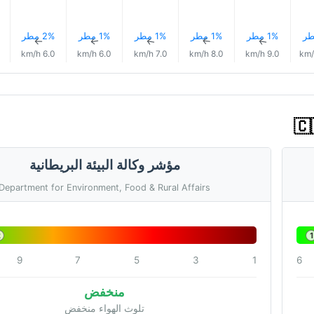
1% مطر
1% مطر
1% مطر
1% مطر
2% مطر
↑
↑
↑
↑
↑
6.0 km/h
6.0 km/h
7.0 km/h
8.0 km/h
9.0 km/h
مؤشر وكالة البيئة البريطانية
Department for Environment, Food & Rural Affairs
2
1
9
7
5
3
1
6
منخفض
تلوث الهواء منخفض