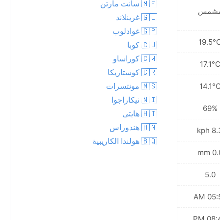
🇲🇫 سانت مارتن
شمس
مشمس
🇬🇱 غرينلاند
🇬🇵 غوادلوب
19.8°C
19.5°
🇨🇺 كوبا
🇨🇼 كوراساو
17.5°C
17.1°
🇨🇷 كوستاريكا
🇲🇸 مونتسرات
15.0°C
14.1°
🇳🇮 نيكاراجوا
70%
69%
🇭🇹 هايتى
🇭🇳 هندوراس
9.0 kph
8.3 k
🇧🇶 هولندا الكاريبية
0.0 mm
0.0 
5.0
5.0
05:57 AM
05:55
08:38 PM
08:40