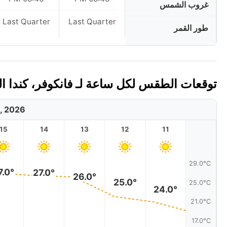
غروب الشمس
Last Quarter
Last Quarter
طور القمر
توقعات الطقس لكل ساعة لـ فانكوفر، كندا اليوم 
, 2026
15
14
13
12
11
29.0°C
7.0°
27.0°
26.0°
25.0°
25.0°C
24.0°
21.0°C
17.0°C