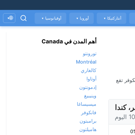
🌐
أنتاركتيكا
أوروبا
أوقيانوسيا
▾
▼
▼
▼
أهم المدن في Canada
تورونتو
Montréal
كالغاري
أوتاوا
واء. فانكوفر تقع
إدمونتون
وينيبيغ
ميسيساغا
، كندا
فانكوفر
برامبتون
هاميلتون
0