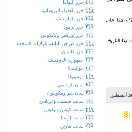
🇧🇸 جزر البهاما
🇻🇬 جزر العذراء البريطانية
🇲🇶 جزر المارتينيك
هناك فرصة ضئيلة بنسبة 5% فقط لهطول الأمطار اليوم، مع توقع ما يصل إلى 0 مم. يزداد الدفء مع تقدم النهار، ليبلغ ذروته حوالي 27°م. هذا أعلى
🇧🇲 جزر برمودا
🇹🇨 جزر توركس وكايكوس
على درجة حرارة قياسية لهذا التاريخ
🇻🇮 جزر فيرجن التابعة للولايات المتحدة
🇰🇾 جزر كايمان
🇩🇴 جمهورية الدومينيك
🇬🇹 جواتيمالا
🇩🇲 دومينيكا
🇧🇱 سان بارتليمي
الاثنين 10.
🇵🇲 سان بيير ومكويلون
أغسطس
🇻🇨 سانت فنسنت وغرنادين
🇰🇳 سانت كيتس ونيفيس
🇱🇨 سانت لوسيا
🇸🇽 سانت مارتن