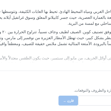
احل الغربي ومياه المحيط الهادئ. تحيط بها الغابات الكثيفة، وتتوسطها 
 بالعمارة العصرية، حيث جسر كابيلانو المعلق وسوق غرانفيل آيلاند يجذ
ل ساحلي مع لمسة من البرية.
طر بشكل كبير، حيث تهطل الأمطار الغزيرة من نوفمبر إلى مارس، وتت
حساساً بالبرودة. الأمتعة المثالية تشمل ملابس خفيفة للصيف، ومعطفاً واقي
تى أوائل الخريف، من مايو إلى سبتمبر، حيث يكون الطقس معتدلاً والأمط
لالة ساحرة، وأمطاراً شتوية غزيرة قد تستمر لأيام. تساقط الثلوج نا
خريف، لكن الأعاصير غير معروفة هنا.
ارة والظروف والتوقعات.
قارن →