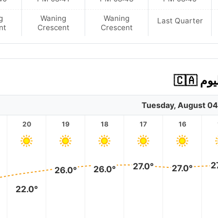
g
Waning
Waning
Last Quarter
nt
Crescent
Crescent
🇨🇦
Tuesday, August 04
20
19
18
17
16
2
27.0°
27.0°
26.0°
26.0°
22.0°