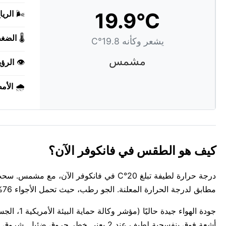
19.9°C
🌬️
الريا
🌡️
الضغ
يشعر وكأنه 19.8°C
مشمس
👁️
الرؤي
🌧️
الأم
كيف هو الطقس في فانكوفر الآن؟
درجة حرارة لطيفة تبلغ 20°C في فانكوفر 
مطابق لدرجة الحرارة المعلنة. الجو رطب، حيث تحمل الأجواء 76%.