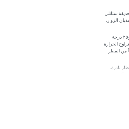
حديقة ستانلي
بان الزوار.
تصنف فانكوفر ضمن مناخ البحر المتوسط الصيفي الدافئ (Csb) وفق تصنيف كوبن. الصيف لطيف وجاف نسبياً، تتراوح الحرارة بين ٢٠ و٢٥ درجة
راوح الحرارة
اً من المطر
ار نادرة.
در لكنه يحدث