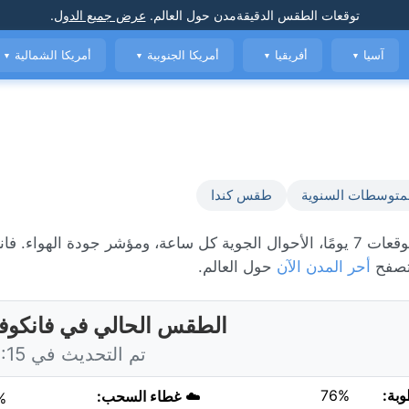
توقعات الطقس الدقيقة
مدن حول العالم
.
عرض جميع الدول
.
آسيا
أفريقيا
أمريكا الجنوبية
أمريكا الشمالية
▼
▼
▼
▼
متوسطات السنوية
طقس كندا
الطقس المباشر في فانكوفر، حاليًا 20°C مع مشمس. عرض توقعات 7 يومًا، الأحوال الجوية كل ساعة، ومؤشر جودة اله
 تصفح
أحر المدن الآن
حول العالم.
الطقس الحالي في فانكوفر
تم التحديث في 10:15 اليوم
وبة:
76%
☁️
غطاء السحب:
%