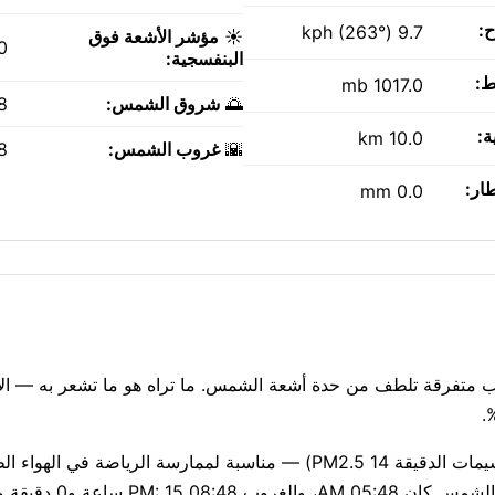
ح:
9.7 kph (263°)
☀️
مؤشر الأشعة فوق
0
البنفسجية:
ط:
1017.0 mb
🌅
شروق الشمس:
AM
ة:
10.0 km
🌇
غروب الشمس:
PM
طار:
0.0 mm
الآن، مع مشمس. سحب متفرقة تلطف من حدة أشعة الشمس. ما تراه هو ما تشعر به —
جودة الهواء جيدة حاليًا (مؤشر وكالة حماية البيئة الأمريكية 1، الجسيمات الدقيقة PM2.5 14) — مناسبة لممارسة ا
أشعة فوق بنفسجية لطيف عند 2 يعني خطر حروق ضئ