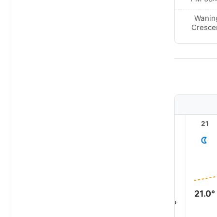
Wanin
New Moon
Cresce
2
1
23
22
21
21.0°
18.0°
18.0°
18.0°
17.0°
17.0°