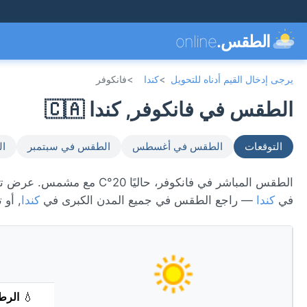
الطقس.
online
يرجى إدخال القيم أدناه للتحويل
>
كندا
>
فانكوفر
الطقس في فانكوفر, كندا 🇨🇦
التوقعات
الطقس في أغسطس
الطقس في سبتمبر
ال
في
كندا
— راجع الطقس في جميع المدن الكبرى في
كندا
, أو
💧
الرط