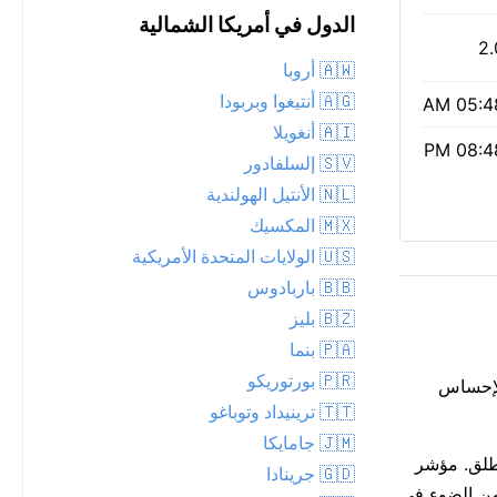
الدول في أمريكا الشمالية
2.
🇦🇼 أروبا
🇦🇬 أنتيغوا وبربودا
05:48 
🇦🇮 أنغويلا
08:48 
🇸🇻 إلسلفادور
🇳🇱 الأنتيل الهولندية
🇲🇽 المكسيك
🇺🇸 الولايات المتحدة الأمريكية
🇧🇧 باربادوس
🇧🇿 بليز
🇵🇦 بنما
🇵🇷 بورتوريكو
 الإحساس
🇹🇹 ترينيداد وتوباغو
🇯🇲 جامايكا
لرياضة في الهواء الطلق. مؤشر
🇬🇩 جرينادا
يل. شروق الشمس كان 05:48 AM، والغروب 08:48 PM: 15 ساعة و0 دقيقة من الضوء في