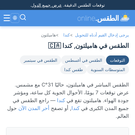
توقعات الطقس الدقيقة
.
عرض جميع الدول
.
☰
الطقس.
online
🌐
يرجى إدخال القيم أدناه للتحويل
>
كندا
>
هاميلتون
الطقس في هاميلتون, كندا 🇨🇦
التوقعات
الطقس في أغسطس
الطقس في سبتمبر
المتوسطات السنوية
طقس كندا
الطقس المباشر في هاميلتون، حاليًا 31°C مع مشمس.
عرض توقعات 7 يومًا، الأحوال الجوية كل ساعة، ومؤشر
جودة الهواء. هاميلتون تقع في
كندا
— راجع الطقس في
جميع المدن الكبرى في
كندا
, أو تصفح
أحر المدن الآن
حول
العالم.