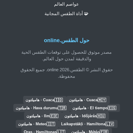
عواصم العالم
🧩 أداة الطقس المجانية
حول الطقس.online
مصدر موثوق للحصول على توقعات الطقس الحية
والدقيقة لمدن حول العالم.
حقوق النشر © الطقس.online 2026. جميع الحقوق
محفوظة.
🇮🇩
🇲🇾
Cuaca · هاميلتون
Cuaca · هاميلتون
🇹🇷
🇪🇸
El tiempo · هاميلتون
Hava durumu · هاميلتون
🇪🇪
🇭🇺
Időjárás · هاميلتون
Ilm · هاميلتون
🇮🇹
🇱🇻
Laikapstākļi · Hamiltona
Meteo · هاميلتون
🇱🇹
🇫🇷
Météo · هاميلتون
Oras · Hamiltonas