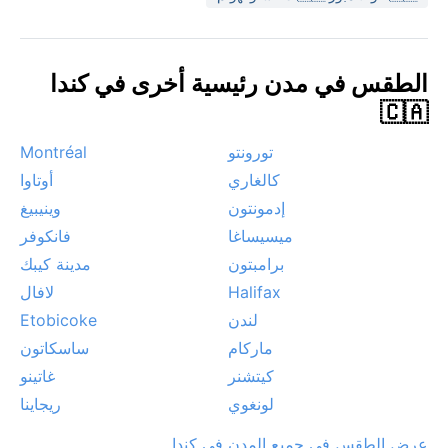
أعاصير أو رياحاً صحراوية، لكن قد تتشكل الضباب الكثيف في
أوقات البرودة.
الطقس في مدن رئيسية أخرى في كندا
🇨🇦
تورونتو
Montréal
كالغاري
أوتاوا
إدمونتون
وينيبيغ
ميسيساغا
فانكوفر
برامبتون
مدينة كيبك
Halifax
لافال
لندن
Etobicoke
ماركام
ساسكاتون
كيتشنر
غاتينو
لونغوي
ريجاينا
عرض الطقس في جميع المدن في كندا