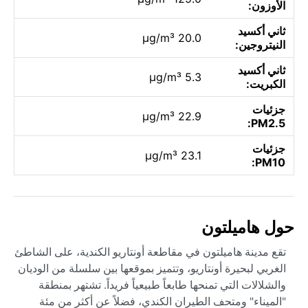
الأوزون:
ثاني أكسيد
20.0 µg/m³
النيتروجين:
ثاني أكسيد
5.3 µg/m³
الكبريت:
جزئيات
22.9 µg/m³
PM2.5:
جزئيات
23.1 µg/m³
PM10:
حول هاميلتون
تقع مدينة هاميلتون في مقاطعة أونتاريو الكندية، على الشاطئ
الغربي لبحيرة أونتاريو، وتتميز بموقعها بين سلسلة من الوديان
والشلالات التي تمنحها طابعاً طبيعياً فريداً. تشتهر بمنطقة
"الميناء" ومتحف الطيران الكندي، فضلاً عن أكثر من مئة