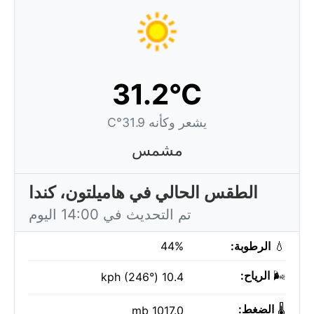
31.2°C
يشعر وكأنه 31.9°C
مشمس
الطقس الحالي في هاميلتون، كندا
تم التحديث في 14:00 اليوم
💧
الرطوبة:
44%
🌬️
الرياح:
10.4 kph (246°)
🌡️
الضغط:
1017.0 mb