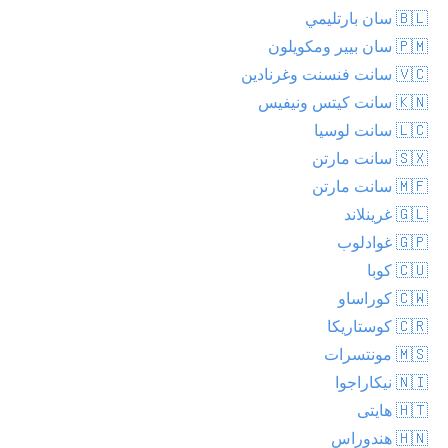
🇧🇱 سان بارتليمي
🇵🇲 سان بيير ومكويلون
🇻🇨 سانت فنسنت وغرنادين
🇰🇳 سانت كيتس ونيفيس
🇱🇨 سانت لوسيا
🇸🇽 سانت مارتن
🇲🇫 سانت مارتن
🇬🇱 غرينلاند
🇬🇵 غوادلوب
🇨🇺 كوبا
🇨🇼 كوراساو
🇨🇷 كوستاريكا
🇲🇸 مونتسرات
🇳🇮 نيكاراجوا
🇭🇹 هايتى
🇭🇳 هندوراس