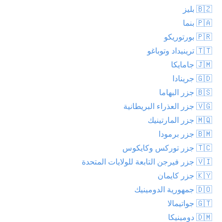
🇧🇿 بليز
🇵🇦 بنما
🇵🇷 بورتوريكو
🇹🇹 ترينيداد وتوباغو
🇯🇲 جامايكا
🇬🇩 جرينادا
🇧🇸 جزر البهاما
🇻🇬 جزر العذراء البريطانية
🇲🇶 جزر المارتينيك
🇧🇲 جزر برمودا
🇹🇨 جزر توركس وكايكوس
🇻🇮 جزر فيرجن التابعة للولايات المتحدة
🇰🇾 جزر كايمان
🇩🇴 جمهورية الدومينيك
🇬🇹 جواتيمالا
🇩🇲 دومينيكا