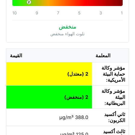
2
10
9
7
5
3
1
منخفض
تلوث الهواء منخفض
المعلمة
القيمة
مؤشر وكالة
حماية البيئة
2 (معتدل)
الأمريكية:
مؤشر وكالة
البيئة
2 (منخفض)
البريطانية:
ثاني أكسيد
388.0 µg/m³
الكربون:
ثالث أكسيد
125.0 µg/m³