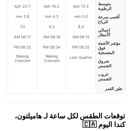
متوسط
h
22.7 kph
16.2 kph
13.3 kph
الرطوبة
3.8 mm
4.3 mm
0.0 mm
أقصى سرعة
للرياح
7.0
6.0
8.0
إجمالي
الأمطار
AM
06:17 AM
06:16 AM
06:15 AM
مؤشر الأشعة
PM
08:32 PM
08:34 PM
08:35 PM
فوق
البنفسجية
Waning
Waning
Last Quarter
t
Crescent
Crescent
شروق
الشمس
غروب
الشمس
طور القمر
توقعات الطقس لكل ساعة لـ هاميلتون،
كندا اليوم 🇨🇦