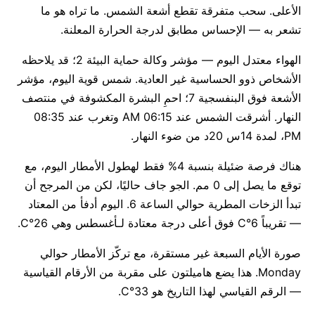
الأعلى. سحب متفرقة تقطع أشعة الشمس. ما تراه هو ما
تشعر به — الإحساس مطابق لدرجة الحرارة المعلنة.
الهواء معتدل اليوم — مؤشر وكالة حماية البيئة 2؛ قد يلاحظه
الأشخاص ذوو الحساسية غير العادية. شمس قوية اليوم، مؤشر
الأشعة فوق البنفسجية 7؛ احمِ البشرة المكشوفة في منتصف
النهار. أشرقت الشمس عند 06:15 AM وتغرب عند 08:35
PM، لمدة 14س 20د من ضوء النهار.
هناك فرصة ضئيلة بنسبة 4% فقط لهطول الأمطار اليوم، مع
توقع ما يصل إلى 0 مم. الجو جاف حاليًا، لكن من المرجح أن
تبدأ الزخات المطرية حوالي الساعة 6. اليوم أدفأ من المعتاد
— تقريباً 6°C فوق أعلى درجة معتادة لـأغسطس وهي 26°C.
صورة الأيام السبعة غير مستقرة، مع تركّز الأمطار حوالي
Monday. هذا يضع هاميلتون على مقربة من الأرقام القياسية
— الرقم القياسي لهذا التاريخ هو 33°C.