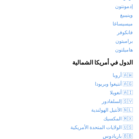
إدمونتون
وينيبيغ
ميسيساغا
فانكوفر
برامبتون
هاميلتون
الدول في أمريكا الشمالية
🇦🇼 أروبا
🇦🇬 أنتيغوا وبربودا
🇦🇮 أنغويلا
🇸🇻 إلسلفادور
🇳🇱 الأنتيل الهولندية
🇲🇽 المكسيك
🇺🇸 الولايات المتحدة الأمريكية
🇧🇧 باربادوس