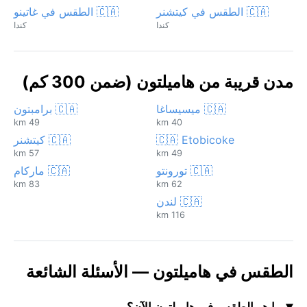
🇨🇦 الطقس في كيتشنر
🇨🇦 الطقس في غاتينو
كندا
كندا
مدن قريبة من هاميلتون (ضمن 300 كم)
🇨🇦 ميسيساغا
🇨🇦 برامبتون
49 km
40 km
🇨🇦 Etobicoke
🇨🇦 كيتشنر
57 km
49 km
🇨🇦 تورونتو
🇨🇦 ماركام
83 km
62 km
🇨🇦 لندن
116 km
الطقس في هاميلتون — الأسئلة الشائعة
ما هو الطقس في هاميلتون الآن؟