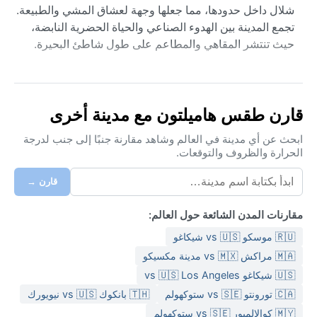
شلال داخل حدودها، مما جعلها وجهة لعشاق المشي والطبيعة.
تجمع المدينة بين الهدوء الصناعي والحياة الحضرية النابضة،
حيث تنتشر المقاهي والمطاعم على طول شاطئ البحيرة.
مناخ هاميلتون من النوع القاري الرطب مع صيف حار (Dfa
حسب تصنيف كوبن)، حيث تتجاوز الحرارة في يوليو
وأغسطس 30 درجة مئوية مع رطوبة مرتفعة تجعل الجو خانقاً
قارن طقس هاميلتون مع مدينة أخرى
أحياناً. أما الشتاء فبارد ومثلج، حيث تنخفض الحرارة غالباً إلى
ما دون الصفر، وتتراكم الثلوج بمعدل 160 سنتيمتراً سنوياً،
ابحث عن أي مدينة في العالم وشاهد مقارنة جنبًا إلى جنب لدرجة
الحرارة والظروف والتوقعات.
يتأثر بعضها بتأثير البحيرة مما يزيد من تساقطها. الأمطار
موزعة طوال العام، لكنها تكثر في الربيع والخريف. لزيارة
قارن →
هاميلتون، ينصح بحمل ملابس خفيفة وجيدة التهوية في
الصيف، وطبقات دافئة مقاومة للرياح والثلوج في الشتاء.
مقارنات المدن الشائعة حول العالم:
أفضل وقت لزيارة هاميلتون مناخياً هو من أواخر الربيع إلى
🇷🇺 موسكو vs 🇺🇸 شيكاغو
أوائل الخريف (مايو إلى سبتمبر)، حيث تكون درجات الحرارة
🇲🇦 مراكش vs 🇲🇽 مدينة مكسيكو
معتدلة ودافئة، وتقل هطولات الثلوج. من الظواهر الجوية
🇺🇸 شيكاغو vs 🇺🇸 Los Angeles
البارزة هنا "تأثير البحيرة" الذي يسبب هطول ثلوج كثيفة خاصة
🇨🇦 تورونتو vs 🇸🇪 ستوكهولم
🇹🇭 بانكوك vs 🇺🇸 نيويورك
في الأحياء القريبة من الماء، بالإضافة إلى العواصف الرعدية
في الصيف التي تحمل أحياناً رياحاً قوية. لا تشهد المدينة
🇲🇾 كوالالمبور vs 🇸🇪 ستوكهولم