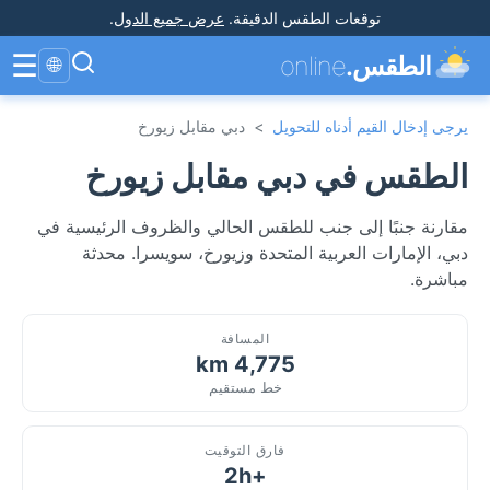
توقعات الطقس الدقيقة
.
عرض جميع الدول
.
☰
الطقس.
online
🌐
يرجى إدخال القيم أدناه للتحويل
>
دبي مقابل زيورخ
الطقس في دبي مقابل زيورخ
مقارنة جنبًا إلى جنب للطقس الحالي والظروف الرئيسية في
دبي، الإمارات العربية المتحدة وزيورخ، سويسرا. محدثة
مباشرة.
المسافة
4,775 km
خط مستقيم
فارق التوقيت
+2h