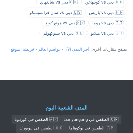
🇩🇰 دبي vs كوبنهاغن
🇨🇳 دبي vs شانغهاي
🇫🇷 دبي vs باريس
🇺🇸 دبي vs سان فرانسيسكو
🇮🇹 دبي vs روما
🇭🇰 دبي vs هونغ كونغ
🇮🇹 دبي vs ميلانو
🇸🇪 دبي vs ستوكهولم
تصفح مقارنات أخرى:
أحر المدن الآن
·
عواصم العالم
·
خريطة الموقع
المدن الشعبية اليوم
🇨🇳 الطقس في Lianyungang
🇦🇷 الطقس في كوردوبا
🇯🇵 الطقس في يوكوهاما
🇺🇸 الطقس في نيويورك