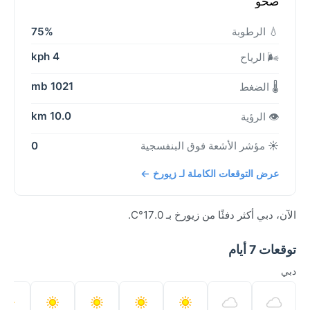
صحو
💧 الرطوبة
75%
4 kph
🌬️ الرياح
1021 mb
🌡️ الضغط
10.0 km
👁️ الرؤية
☀️ مؤشر الأشعة فوق البنفسجية
0
عرض التوقعات الكاملة لـ زيورخ ←
الآن، دبي أكثر دفئًا من زيورخ بـ 17.0°C.
توقعات 7 أيام
دبي