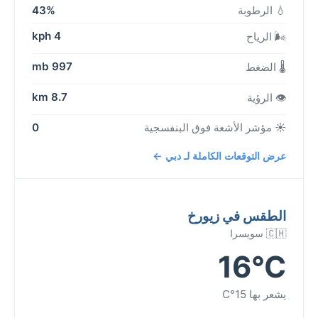
💧 الرطوبة
43%
4 kph
🌬️ الرياح
997 mb
🌡️ الضغط
8.7 km
👁️ الرؤية
☀️ مؤشر الأشعة فوق البنفسجية
0
عرض التوقعات الكاملة لـ دبي ←
الطقس في زيورخ
🇨🇭 سويسرا
16°C
يشعر بها 15°C