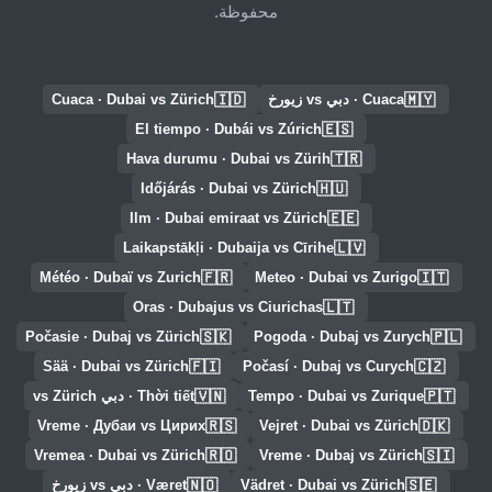
محفوظة.
🇮🇩
🇲🇾
Cuaca · دبي vs زيورخ
Cuaca · Dubai vs Zürich
🇪🇸
El tiempo · Dubái vs Zúrich
🇹🇷
Hava durumu · Dubai vs Zürih
🇭🇺
Időjárás · Dubai vs Zürich
🇪🇪
Ilm · Dubai emiraat vs Zürich
🇱🇻
Laikapstākļi · Dubaija vs Cīrihe
🇫🇷
🇮🇹
Météo · Dubaï vs Zurich
Meteo · Dubai vs Zurigo
🇱🇹
Oras · Dubajus vs Ciurichas
🇸🇰
🇵🇱
Počasie · Dubaj vs Zürich
Pogoda · Dubaj vs Zurych
🇫🇮
🇨🇿
Sää · Dubai vs Zürich
Počasí · Dubaj vs Curych
🇻🇳
🇵🇹
Tempo · Dubai vs Zurique
Thời tiết · دبي vs Zürich
🇷🇸
🇩🇰
Vreme · Дубаи vs Цирих
Vejret · Dubai vs Zürich
🇷🇴
🇸🇮
Vremea · Dubai vs Zürich
Vreme · Dubaj vs Zürich
🇳🇴
🇸🇪
Vädret · Dubai vs Zürich
Været · دبي vs زيورخ