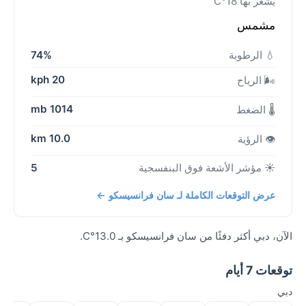
يشعر بها 18°C
مشمس
💧 الرطوبة
74%
20 kph
🌬️ الرياح
1014 mb
🌡️ الضغط
10.0 km
👁️ الرؤية
☀️ مؤشر الأشعة فوق البنفسجية
5
عرض التوقعات الكاملة لـ سان فرانسيسكو ←
الآن، دبي أكثر دفئًا من سان فرانسيسكو بـ 13.0°C.
توقعات 7 أيام
دبي