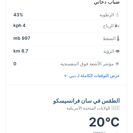
ضباب دخاني
💧 الرطوبة
43%
4 kph
🌬️ الرياح
997 mb
🌡️ الضغط
8.7 km
👁️ الرؤية
☀️ مؤشر الأشعة فوق البنفسجية
0
عرض التوقعات الكاملة لـ دبي ←
الطقس في سان فرانسيسكو
🇺🇸 الولايات المتحدة الأمريكية
20°C