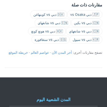
مقارنات ذات صلة
🇯🇵 دبي vs Osaka
🇩🇰 دبي vs كوبنهاغن
🇨🇳 دبي vs بكين
🇨🇳 دبي vs شانغهاي
🇨🇳 دبي vs شانغهاي
🇭🇰 دبي vs هونغ كونغ
🇰🇷 دبي vs سيول
🇸🇬 دبي vs سنغافورة
تصفح مقارنات أخرى:
أحر المدن الآن
·
عواصم العالم
·
خريطة الموقع
المدن الشعبية اليوم