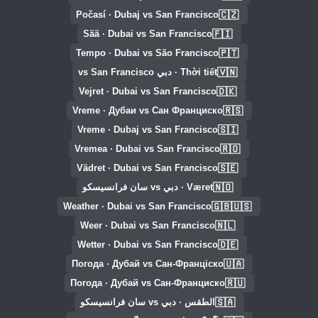
🇨🇿
Počasí · Dubaj vs San Francisco
🇫🇮
Sää · Dubai vs San Francisco
🇵🇹
Tempo · Dubai vs São Francisco
🇻🇳
Thời tiết · دبي vs San Francisco
🇩🇰
Vejret · Dubai vs San Francisco
🇷🇸
Vreme · Дубаи vs Сан Франциско
🇸🇮
Vreme · Dubaj vs San Francisco
🇷🇴
Vremea · Dubai vs San Francisco
🇸🇪
Vädret · Dubai vs San Francisco
🇳🇴
Været · دبي vs سان فرانسيسكو
🇬🇧🇺🇸
Weather · Dubai vs San Francisco
🇳🇱
Weer · Dubai vs San Francisco
🇩🇪
Wetter · Dubai vs San Francisco
🇺🇦
Погода · Дубай vs Сан-Франціско
🇷🇺
Погода · Дубай vs Сан-Франциско
🇸🇦
الطقس · دبي vs سان فرانسيسكو