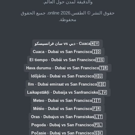
والدقيقة لمدن حول العالم.
حقوق النشر © الطقس.online 2026. جميع الحقوق
محفوظة.
🇲🇾
Cuaca · دبي vs سان فرانسيسكو
🇮🇩
Cuaca · Dubai vs San Francisco
🇪🇸
El tiempo · Dubái vs San Francisco
🇹🇷
Hava durumu · Dubai vs San Francisco
🇭🇺
Időjárás · Dubai vs San Francisco
🇪🇪
Ilm · Dubai emiraat vs San Francisco
🇱🇻
Laikapstākļi · Dubaija vs Sanfrancisko
🇮🇹
Meteo · Dubai vs San Francisco
🇫🇷
Météo · Dubaï vs San Francisco
🇱🇹
Oras · Dubajus vs San Fransiskas
🇵🇱
Pogoda · Dubaj vs San Francisco
🇸🇰
Počasie · Dubaj vs San Francisco